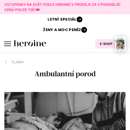
VSTUPENKY NA SVĚT PODLE HEROINE V PRODEJI! ZA VÝHODNĚJŠÍ
CENU POUZE TEĎ!🎟️
LETNÍ
SPECIÁL
ŽENY A
MOC PENĚZ
E-SHOP
ČLÁNKY
Ambulantní porod