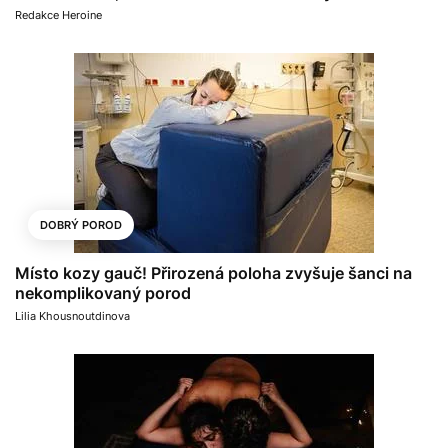
Redakce Heroine
DOBRÝ POROD
Místo kozy gauč! Přirozená poloha zvyšuje šanci na
nekomplikovaný porod
Lilia Khousnoutdinova