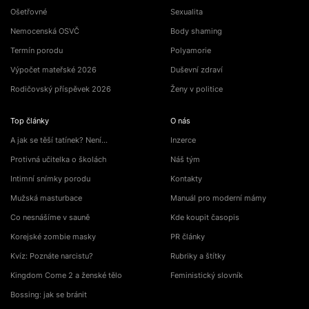
Ošetřovné
Sexualita
Nemocenská OSVČ
Body shaming
Termín porodu
Polyamorie
Výpočet mateřské 2026
Duševní zdraví
Rodičovský příspěvek 2026
Ženy v politice
Top články
O nás
A jak se těší tatínek? Není…
Inzerce
Protivná učitelka o školách
Náš tým
Intimní snímky porodu
Kontakty
Mužská masturbace
Manuál pro moderní mámy
Co nesnášíme v sauně
Kde koupit časopis
Korejské zombie masky
PR články
Kvíz: Poznáte narcistu?
Rubriky a štítky
Kingdom Come 2 a ženské tělo
Feministický slovník
Bossing: jak se bránit