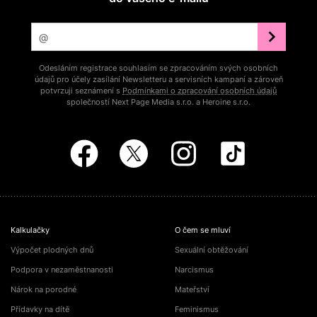
Odesláním registrace souhlasím se zpracováním svých osobních
údajů pro účely zasílání Newsletteru a servisních kampaní a zároveň
potvrzuji seznámení s
Podmínkami o zpracování osobních údajů
společností Next Page Media s.r.o. a Heroine s.r.o.
Kalkulačky
O čem se mluví
Výpočet plodných dnů
Sexuální obtěžování
Podpora v nezaměstnanosti
Narcismus
Nárok na porodné
Mateřství
Přídavky na dítě
Feminismus