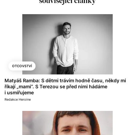
související články
OTCOVSTVÍ
Matyáš Ramba: S dětmi trávím hodně času, někdy mi
říkají „mami“. S Terezou se před nimi hádáme
i usmiřujeme
Redakce Heroine