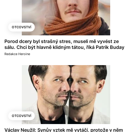
OTCOVSTVÍ
Porod dcery byl strašný stres, museli mě vyvést ze
sálu. Chci být hlavně klidným tátou, říká Patrik Buday
Redakce Heroine
OTCOVSTVÍ
Václav Neužil: Synův vztek mě vytáčí, protože v něm