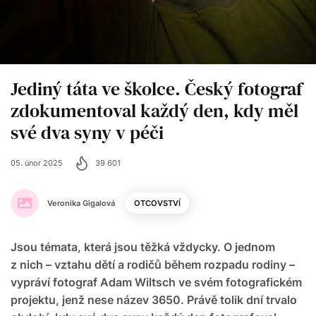
Jediný táta ve školce. Český fotograf
zdokumentoval každý den, kdy měl
své dva syny v péči
05. únor 2025
39 601
Veronika Gigalová
OTCOVSTVÍ
Jsou témata, která jsou těžká vždycky. O jednom
z nich – vztahu dětí a rodičů během rozpadu rodiny –
vypráví fotograf Adam Wiltsch ve svém fotografickém
projektu, jenž nese název 3650. Právě tolik dní trvalo