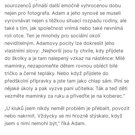
sourozenců přináší další emočně vyhrocenou dobu
nejen pro fotografa. Adam a jeho synové se museli
vyrovnávat nejen s těžkou situací rozpadu rodiny, ale
také s tím, jak společnost vnímá nebo také nevnímá
roli otce. Ten je mnohdy pro sociální okolí
neviditelným. Adamovy pocity lze dokreslit jeho
vlastními slovy: „Nejhorší jsou ty chvíle, kdy přijdete
do školky a je tam nalepený vzkaz na nástěnce: Milé
maminky, nezapomeňte dětem rovnou obléct bílé
tričko a černé tepláky. Nebo když přijdete do
předškolní přípravky a jste tam jako chlap sám. Plní se
nějaké úkoly a pak vyzve paní učitelka: Ták a teď děti
vezměte maminky za ruku a přiveďte je na koberec.“
„U kluků jsem nikdy neměl problém je přebalit, povozit
nebo nakrmit. Vždycky se mi hrozně stýskalo, když
jsem s nimi nemohl být," říká Adam.