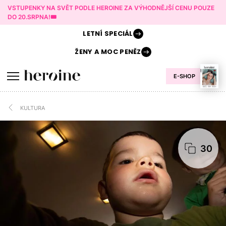
VSTUPENKY NA SVĚT PODLE HEROINE ZA VÝHODNĚJŠÍ CENU POUZE
DO 20.SRPNA!🎟️
LETNÍ
SPECIÁL
ŽENY A
MOC PENĚZ
E-SHOP
KULTURA
30