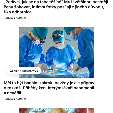
„Podívej, jak se na tebe těším!“ Muži většinou nechtějí
ženy šokovat, intimní fotky posílají z jiného důvodu,
říká odbornice
Redakce Heroine
ŽENSKÝ ORGASMUS
Měl to být banální zákrok, navždy je ale připravil
o rozkoš. Příběhy žen, kterým lékaři nepomohli –
a nevěřili
Redakce Heroine