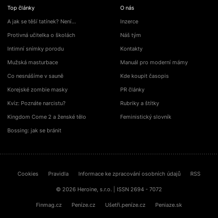
Top články
O nás
A jak se těší tatínek? Není…
Inzerce
Protivná učitelka o školách
Náš tým
Intimní snímky porodu
Kontakty
Mužská masturbace
Manuál pro moderní mámy
Co nesnášíme v sauně
Kde koupit časopis
Korejské zombie masky
PR články
Kvíz: Poznáte narcistu?
Rubriky a štítky
Kingdom Come 2 a ženské tělo
Feministický slovník
Bossing: jak se bránit
Cookies
Pravidla
Informace ke zpracování osobních údajů
RSS
© 2026 Heroine, s.r.o. | ISSN 2694 - 7072
Finmag.cz
Peníze.cz
Ušetři.peníze.cz
Peniaze.sk