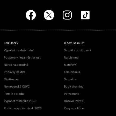
Kalkulačky
O čem se mluví
Výpočet plodných dnů
Sexuální obtěžování
Podpora v nezaměstnanosti
Narcismus
Nárok na porodné
Mateřství
Přídavky na dítě
Feminismus
Ošetřovné
Sexualita
Nemocenská OSVČ
Body shaming
Termín porodu
Polyamorie
Výpočet mateřské 2026
Duševní zdraví
Rodičovský příspěvek 2026
Ženy v politice