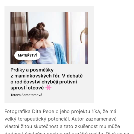
MATEŘSTVÍ
Prdíky a posměšky
z maminkovských fór. V debatě
o rodičovství chybějí protivní
sprostí otcové
Tereza Semotamová
Fotografika Dita Pepe o jeho projektu říká, že má
velký terapeutický potenciál. Autor zaznamenává
vlastní žitou skutečnost a tato zkušenost mu může
dodávat částečný odstup od prožité reality. Dívá se na