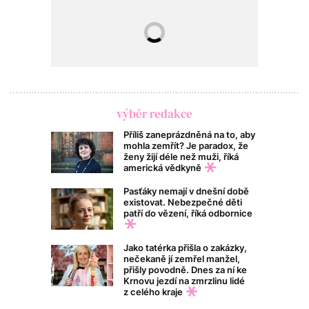
výběr redakce
Příliš zaneprázdněná na to, aby
mohla zemřít? Je paradox, že
ženy žijí déle než muži, říká
americká vědkyně
Pasťáky nemají v dnešní době
existovat. Nebezpečné děti
patří do vězení, říká odbornice
Jako tatérka přišla o zakázky,
nečekaně jí zemřel manžel,
přišly povodně. Dnes za ní ke
Krnovu jezdí na zmrzlinu lidé
z celého kraje