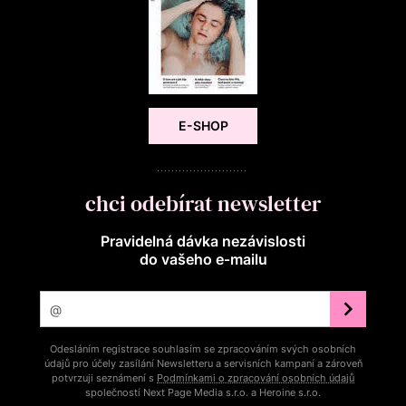
E-SHOP
chci odebírat newsletter
Pravidelná dávka nezávislosti
do vašeho e‑mailu
Odesláním registrace souhlasím se zpracováním svých osobních
údajů pro účely zasílání Newsletteru a servisních kampaní a zároveň
potvrzuji seznámení s
Podmínkami o zpracování osobních údajů
společností Next Page Media s.r.o. a Heroine s.r.o.