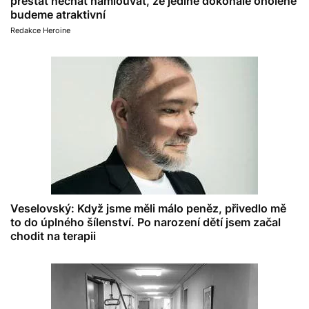
přestat nechat namlouvat, že jedině dokonale oholené
budeme atraktivní
Redakce Heroine
Veselovský: Když jsme měli málo peněz, přivedlo mě
to do úplného šílenství. Po narození dětí jsem začal
chodit na terapii