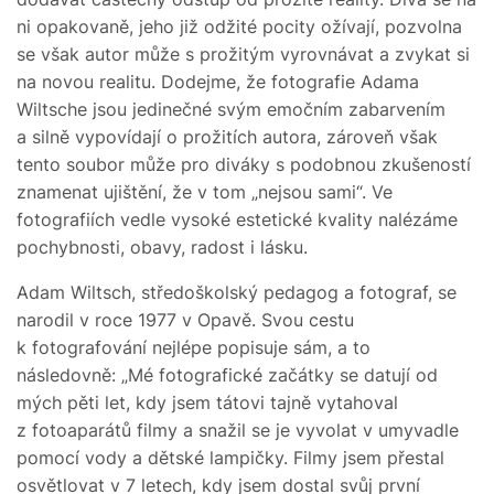
ni opakovaně, jeho již odžité pocity ožívají, pozvolna
se však autor může s prožitým vyrovnávat a zvykat si
na novou realitu. Dodejme, že fotografie Adama
Wiltsche jsou jedinečné svým emočním zabarvením
a silně vypovídají o prožitích autora, zároveň však
tento soubor může pro diváky s podobnou zkušeností
znamenat ujištění, že v tom „nejsou sami“. Ve
fotografiích vedle vysoké estetické kvality nalézáme
pochybnosti, obavy, radost i lásku.
Adam Wiltsch, středoškolský pedagog a fotograf, se
narodil v roce 1977 v Opavě. Svou cestu
k fotografování nejlépe popisuje sám, a to
následovně: „Mé fotografické začátky se datují od
mých pěti let, kdy jsem tátovi tajně vytahoval
z fotoaparátů filmy a snažil se je vyvolat v umyvadle
pomocí vody a dětské lampičky. Filmy jsem přestal
osvětlovat v 7 letech, kdy jsem dostal svůj první