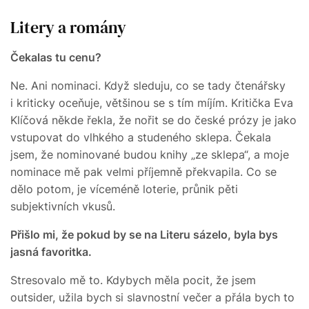
Litery a romány
Čekalas tu cenu?
Ne. Ani nominaci. Když sleduju, co se tady čtenářsky
i kriticky oceňuje, většinou se s tím míjím. Kritička Eva
Klíčová někde řekla, že nořit se do české prózy je jako
vstupovat do vlhkého a studeného sklepa. Čekala
jsem, že nominované budou knihy „ze sklepa“, a moje
nominace mě pak velmi příjemně překvapila. Co se
dělo potom, je víceméně loterie, průnik pěti
subjektivních vkusů.
Přišlo mi, že pokud by se na Literu sázelo, byla bys
jasná favoritka.
Stresovalo mě to. Kdybych měla pocit, že jsem
outsider, užila bych si slavnostní večer a přála bych to