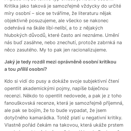
Kritika jako taková je samozřejmě vždycky do určité
míry osobní – sice se tváříme, že literaturu nějak
objektivně posuzujeme, ale všecko se nakonec
odehrává na škále líbí-nelíbí, a to z nějakých
hlubokých důvodů, které často ani neznáme. Umění
nás buď zasáhne, nebo znechutí, protože zabrnká na
něco zasutého. My to pak jen racionalizujeme.
Jaký je tedy rozdíl mezi oprávněně osobní kritikou
a tou
příliš
osobní?
Kdo si vidí do pusy a dokáže svoje subjektivní čtení
opentlit akademickými pojmy, napíše báječnou
recenzi. Někdo to opentlit nedovede, a pak je z toho
fanouškovská recenze, která je samozřejmě příjemná,
ale pak se bojím, že to bude vypadat, že jsem
dotyčného kamarádka. Totéž platí u negativní kritiky.
Vlastně pořád čekám na takovou, která ukáže prstem