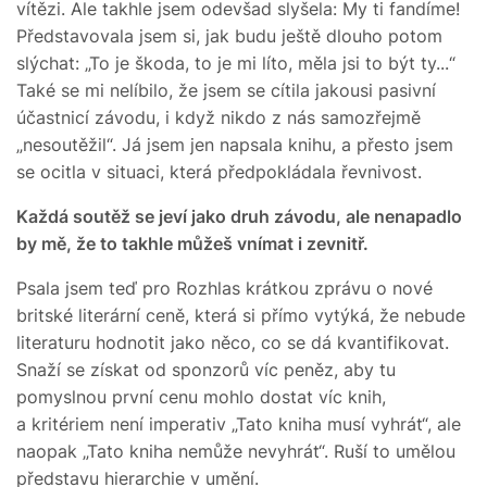
vítězi. Ale takhle jsem odevšad slyšela: My ti fandíme!
Představovala jsem si, jak budu ještě dlouho potom
slýchat: „To je škoda, to je mi líto, měla jsi to být ty...“
Také se mi nelíbilo, že jsem se cítila jakousi pasivní
účastnicí závodu, i když nikdo z nás samozřejmě
„nesoutěžil“. Já jsem jen napsala knihu, a přesto jsem
se ocitla v situaci, která předpokládala řevnivost.
Každá soutěž se jeví jako druh závodu, ale nenapadlo
by mě, že to takhle můžeš vnímat i zevnitř.
Psala jsem teď pro Rozhlas krátkou zprávu o nové
britské literární ceně, která si přímo vytýká, že nebude
literaturu hodnotit jako něco, co se dá kvantifikovat.
Snaží se získat od sponzorů víc peněz, aby tu
pomyslnou první cenu mohlo dostat víc knih,
a kritériem není imperativ „Tato kniha musí vyhrát“, ale
naopak „Tato kniha nemůže nevyhrát“. Ruší to umělou
představu hierarchie v umění.