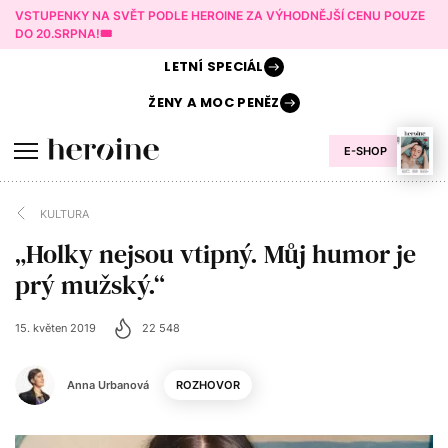
VSTUPENKY NA SVĚT PODLE HEROINE ZA VÝHODNĚJŠÍ CENU POUZE
DO 20.SRPNA!🎟️
LETNÍ
SPECIÁL
ŽENY A
MOC PENĚZ
E-SHOP
KULTURA
„Holky nejsou vtipný. Můj humor je
prý mužský.“
15. květen 2019
22 548
Anna Urbanová
ROZHOVOR