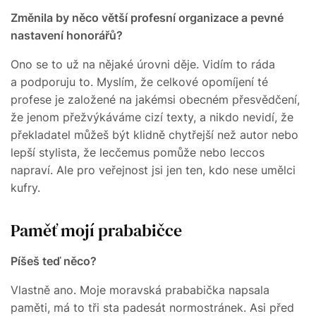
Změnila by něco větší profesní organizace a pevné
nastavení honorářů?
Ono se to už na nějaké úrovni děje. Vidím to ráda
a podporuju to. Myslím, že celkové opomíjení té
profese je založené na jakémsi obecném přesvědčení,
že jenom přežvýkáváme cizí texty, a nikdo nevidí, že
překladatel můžeš být klidně chytřejší než autor nebo
lepší stylista, že lecčemus pomůže nebo leccos
napraví. Ale pro veřejnost jsi jen ten, kdo nese umělci
kufry.
Paměť mojí prababičce
Píšeš teď něco?
Vlastně ano. Moje moravská prababička napsala
paměti, má to tři sta padesát normostránek. Asi před