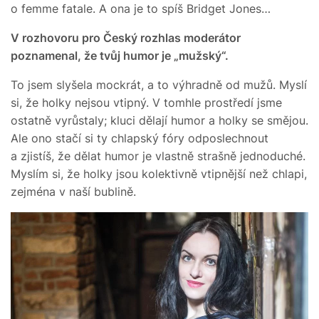
o femme fatale. A ona je to spíš Bridget Jones…
V rozhovoru pro Český rozhlas moderátor
poznamenal, že tvůj humor je „mužský“.
To jsem slyšela mockrát, a to výhradně od mužů. Myslí
si, že holky nejsou vtipný. V tomhle prostředí jsme
ostatně vyrůstaly; kluci dělají humor a holky se smějou.
Ale ono stačí si ty chlapský fóry odposlechnout
a zjistíš, že dělat humor je vlastně strašně jednoduché.
Myslím si, že holky jsou kolektivně vtipnější než chlapi,
zejména v naší bublině.