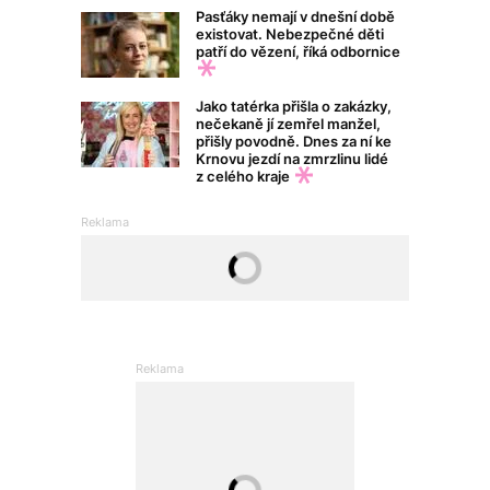
Pasťáky nemají v dnešní době
existovat. Nebezpečné děti
patří do vězení, říká odbornice
Jako tatérka přišla o zakázky,
nečekaně jí zemřel manžel,
přišly povodně. Dnes za ní ke
Krnovu jezdí na zmrzlinu lidé
z celého kraje