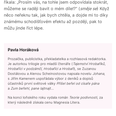
říkala: „Prosím vás, na tohle jsem odpovídala stokrát,
můžeme se raději bavit o mém díle!?“ (
směje se
) Když
něco neřeknu tak, jak bych chtěla, a dojde mi to díky
známému schodišťovém efektu až později, pak to
můžu jinde říct lépe.
Pavla Horáková
Prozaička, publicistka, překladatelka a rozhlasová redaktorka.
Je autorkou trilogie pro mladší čtenáře (
Tajemství Hrobaříků
,
Hrobaříci v podzámčí
,
Hrobaříci a Hrobaři
), se Zuzanou
Dostálovou a Alenou Scheinostovou napsala novelu
Johana
,
s Jiřím Kamenem uspořádala výbor z deníků a dopisů
účastníků první světové války
Přišel befel od císaře pána
a
Zum befehl, pane lajtnajt...
Na konci loňského roku vydala román
Teorie podivnosti
, za
který následně získala cenu Magnesia Litera.