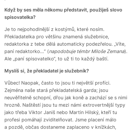
Když by ses měla někomu představit, použiješ slovo
spisovatelka?
Je to nejpohodlnější z kostýmů, které nosím.
Překladatelka pro většinu znamená služebnice,
redaktorka z tebe dělá automaticky podezřelou. „Víte,
paní redaktorko…“ (
napodobuje témbr Miloše Zemana
).
Ale „paní spisovatelko“, to už ti to každý baští.
Myslíš si, že překladatel je služebník?
Vůbec! Naopak, často to jsou ti největší profíci.
Zejména naše stará překladatelská garda; jsou
neuvěřitelně schopní, dřou jak koně a zachází se s nimi
hrozně. Naštěstí jsou tu mezi námi extrovertnější typy
jako třeba Viktor Janiš nebo Martin Hilský, kteří tu
profesi pomáhají zviditelňovat. Jsme placení málo
a pozdě, občas dostaneme zaplaceno v knížkách,