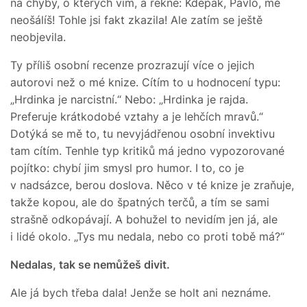
na chyby, o kterých vím, a řekne: Kdepak, Pavlo, mě
neošálíš! Tohle jsi fakt zkazila! Ale zatím se ještě
neobjevila.
Ty příliš osobní recenze prozrazují více o jejich
autorovi než o mé knize. Cítím to u hodnocení typu:
„Hrdinka je narcistní.“ Nebo: „Hrdinka je rajda.
Preferuje krátkodobé vztahy a je lehčích mravů.“
Dotýká se mě to, tu nevyjádřenou osobní invektivu
tam cítím. Tenhle typ kritiků má jedno vypozorované
pojítko: chybí jim smysl pro humor. I to, co je
v nadsázce, berou doslova. Něco v té knize je zraňuje,
takže kopou, ale do špatných terčů, a tím se sami
strašně odkopávají. A bohužel to nevidím jen já, ale
i lidé okolo. „Tys mu nedala, nebo co proti tobě má?“
Nedalas, tak se nemůžeš divit.
Ale já bych třeba dala! Jenže se holt ani neznáme.