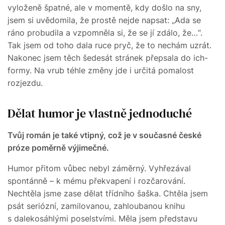
vyloženě špatné, ale v momentě, kdy došlo na sny,
jsem si uvědomila, že prostě nejde napsat: „Ada se
ráno probudila a vzpomněla si, že se jí zdálo, že…“.
Tak jsem od toho dala ruce pryč, že to nechám uzrát.
Nakonec jsem těch šedesát stránek přepsala do ich-
formy. Na vrub téhle změny jde i určitá pomalost
rozjezdu.
Dělat humor je vlastně jednoduché
Tvůj román je také vtipný, což je v současné české
próze poměrně výjimečné.
Humor přitom vůbec nebyl záměrný. Vyhřezával
spontánně – k mému překvapení i rozčarování.
Nechtěla jsme zase dělat třídního šaška. Chtěla jsem
psát seriózní, zamilovanou, zahloubanou knihu
s dalekosáhlými poselstvími. Měla jsem představu