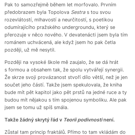
Pak to samozřejmě během let morfovalo. Prvním
předobrazem byla Topolova
Sestra
s tou svou
rozevlátostí, mlhavostí a neurčitostí, s poetikou
odumírajícího pražského undergroundu, který se
přerozuje v něco nového. V devatenácti jsem byla tím
románem uchvácená, ale když jsem ho pak četla
později, už mě nesytil.
Později na vysoké škole mě zaujalo, že se dá hrát
s formou a obsahem tak, že spolu vytvářejí synergii.
Že skrze svoji provázanost stvoří dílo větší, než je jen
součet jeho částí. Takže jsem spekulovala, že kniha
bude mít pět kapitol jako pět prstů na jedné ruce a ty
budou mít nějakou s tím spojenou symboliku. Ale pak
jsem se tomu už spíš smála.
Takže žádný skrytý řád v
Teorii podivnosti
není.
Zůstal tam princip fraktálů. Přímo to tam vkládám do