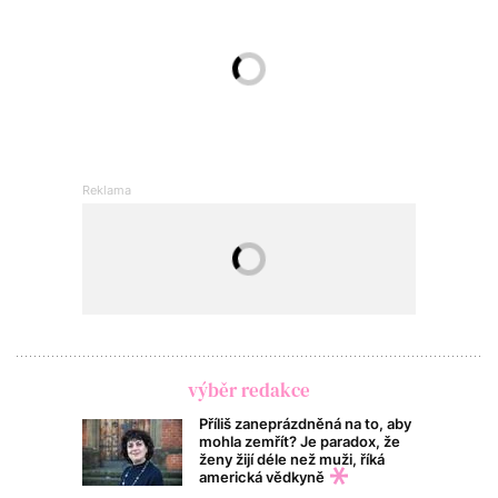
výběr redakce
Příliš zaneprázdněná na to, aby
mohla zemřít? Je paradox, že
ženy žijí déle než muži, říká
americká vědkyně