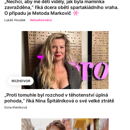
„Nechci, aby mé děti viděly, jak byla maminka
zavražděna,“ říká dcera oběti spartakiádního vraha.
O případu je Metoda Markovič
Lukáš Houdek
Aktualizováno
ROZHOVOR
„Proti tomuhle byl rozchod v těhotenství úplná
pohoda,“ říká Nina Špitálníková o své velké ztrátě
Ilona Kleníková