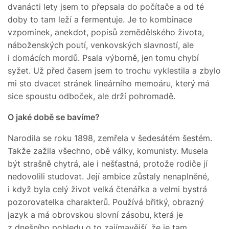
dvanácti lety jsem to přepsala do počítače a od té
doby to tam leží a fermentuje. Je to kombinace
vzpomínek, anekdot, popisů zemědělského života,
náboženských poutí, venkovských slavností, ale
i domácích mordů. Psala výborně, jen tomu chybí
syžet. Už před časem jsem to trochu vyklestila a zbylo
mi sto dvacet stránek lineárního memoáru, který má
sice spoustu odboček, ale drží pohromadě.
O jaké době se bavíme?
Narodila se roku 1898, zemřela v šedesátém šestém.
Takže zažila všechno, obě války, komunisty. Musela
být strašně chytrá, ale i nešťastná, protože rodiče jí
nedovolili studovat. Její ambice zůstaly nenaplněné,
i když byla celý život velká čtenářka a velmi bystrá
pozorovatelka charakterů. Používá břitký, obrazný
jazyk a má obrovskou slovní zásobu, která je
z dnešního pohledu o to zajímavější, že je tam