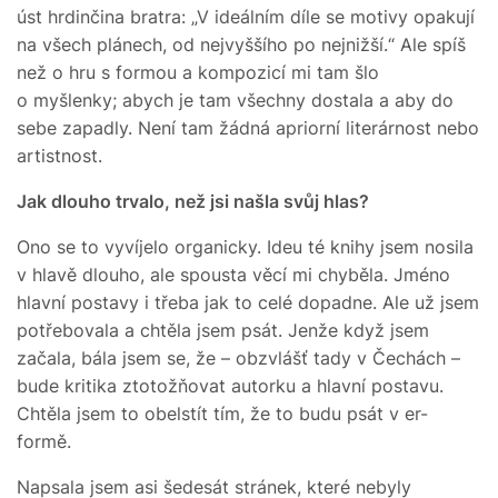
úst hrdinčina bratra: „V ideálním díle se motivy opakují
na všech plánech, od nejvyššího po nejnižší.“ Ale spíš
než o hru s formou a kompozicí mi tam šlo
o myšlenky; abych je tam všechny dostala a aby do
sebe zapadly. Není tam žádná apriorní literárnost nebo
artistnost.
Jak dlouho trvalo, než jsi našla svůj hlas?
Ono se to vyvíjelo organicky. Ideu té knihy jsem nosila
v hlavě dlouho, ale spousta věcí mi chyběla. Jméno
hlavní postavy i třeba jak to celé dopadne. Ale už jsem
potřebovala a chtěla jsem psát. Jenže když jsem
začala, bála jsem se, že – obzvlášť tady v Čechách –
bude kritika ztotožňovat autorku a hlavní postavu.
Chtěla jsem to obelstít tím, že to budu psát v er-
formě.
Napsala jsem asi šedesát stránek, které nebyly