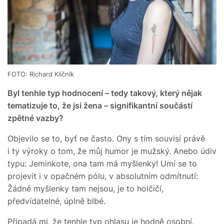
FOTO: Richard Klíčník
Byl tenhle typ hodnocení – tedy takový, který nějak
tematizuje to, že jsi žena – signifikantní součástí
zpětné vazby?
Objevilo se to, byť ne často. Ony s tím souvisí právě
i ty výroky o tom, že můj humor je mužský. Anebo údiv
typu: Jeminkote, ona tam má myšlenky! Umí se to
projevit i v opačném pólu, v absolutním odmítnutí:
Žádné myšlenky tam nejsou, je to holčičí,
předvídatelné, úplně blbé.
Připadá mi, že tenhle typ ohlasu je hodně osobní.