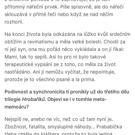
přítomný nářeční prvek. Píše spisovně, ale do nářečí
sklouzává v přímé řeči nebo když se nad něčím
rozhorlí.
Na konci života byla odkázána na lůžko kvůli srdečním
obtížím a revmatismu a měla velké bolesti. Chodil za
ní její syn, ona mu pořád něco vykládala a on jí říkal:
Mami, tak to sepiš. Asi to pro ni bylo takové
terapeutické vypsání se z toho, co měla za život
nastřádáno. Ani jí nemůžu vyčítat, že nepointuje,
protože je to všechno psané a la prima.
Podivnost a synchronicita ti pronikly už do třetího dílu
trilogie
Hrobaříků
. Objeví se i v tomhle meta-
memoáru?
Nejspíš ne, anebo ne víc, než co už tam nyní je
.
Zbožnost, fatalita, smysluplné náhody… Prababička
třeba chtěla do kláštera, protože to byla jediná