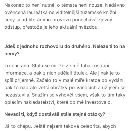
Nakonec to není nutné, o témata není nouze. Nedávno
ověnčená laureátka nejviditelnější tuzemské knižní
ceny si od literárního provozu ponechává zjevný
odstup, přestože je jeho aktuální hvězdou.
Jdeš z jednoho rozhovoru do druhého. Neleze ti to na
nervy?
Trochu ano. Stalo se mi, že ze mě tahali osobní
informace, a pak z nich udělali titulek. Ale jinak je to
spíš příjemné. Začalo to v malé míře krátce po vydání,
pak to nabralo větší obrátky po Vánocích a už jsem se
nezastavila. Snažím se vyhovět všem, však to tím taky
oplácím nakladatelství, které do mě investovalo.
Nevadí ti, když dostáváš stále stejné otázky?
Já to chápu. Ještě nejsem taková celebrita, abych