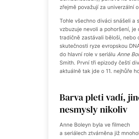
zřejmě považují za univerzální 
Tohle všechno diváci snášeli a 
vzbuzuje nevoli a pohoršení, je 
tradičně zastávali běloši, nebo 
skutečnosti ryze evropskou DNA
do hlavní role v seriálu
Anne Bo
Smith. První tři epizody čeští 
aktuálně tak jde o 11. nejhůře h
Barva pleti vadí, jin
nesmysly nikoliv
Anne Boleyn byla ve filmech
a seriálech ztvárněna již mnoho