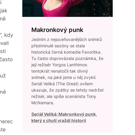
i
jak
jně
Makronkový punk
“, kdy
Jedním z nejoceňovanějších snímků
vali
předminulé sezóny se stala
sti
historická černá komedie Favoritka.
Tu často doprovázela poznámka, že
 často
její režisér Yorgos Lanthimos
tentokrát nenatočil tak divný
 už
snímek, na jaké jsme u něj zvyklí.
Seriál Veliká (The Great) ovšem
ukazuje, že zpátky se tehdy nedržel
jmě
režisér, ale spíše scenárista Tony
McNamara.
Seriál Veliká: Makronkový punk,
který s chutí vraždí historii
 herec
ste