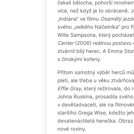
čekali bělocha, pohorší mnohe
více, než když je to obráceně. J
„Indiána“ ve filmu
Osamělý jezd
svého „velkého Náčelníka“ pro f
Willa Sampsona, který pocházel
Center
(2006) reálnou postavu
ztvárnil bílý herec. A Emma Sto
s čínskými kořeny.
Přitom samotný výběr herců můž
pleti, ale třeba u věku ztvárňo
Effie Gray
, který režírovala, do
Johna Ruskina, prosadila svého
v devětadvaceti, ale na filmové
staršího Grega Wise, kdežto je
devatenáctiletá herečka. Obraz
nové roviny.