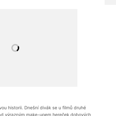
 svou historii. Dnešní divák se u filmů druhé
 nad výrazným make-upem hereček dobových