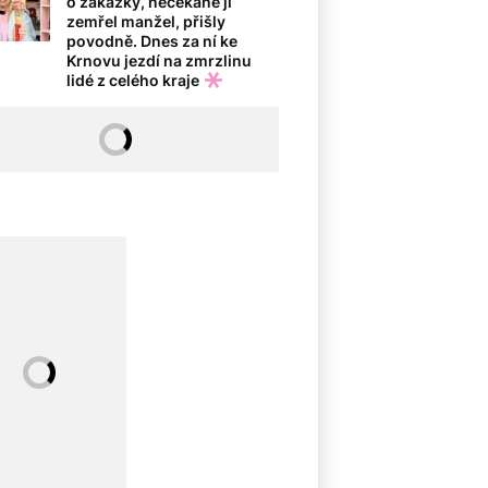
o zakázky, nečekaně jí
zemřel manžel, přišly
povodně. Dnes za ní ke
Krnovu jezdí na zmrzlinu
lidé z celého kraje