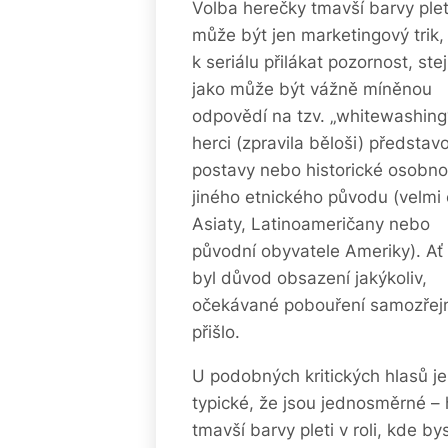
Volba herečky tmavší barvy plet
může být jen marketingový trik, 
k seriálu přilákat pozornost, ste
jako může být vážně míněnou
odpovědí na tzv. „whitewashing
herci (zpravila běloši) představo
postavy nebo historické osobno
jiného etnického původu (velmi
Asiaty, Latinoameričany nebo
původní obyvatele Ameriky). Ať
byl důvod obsazení jakýkoliv,
očekávané pobouření samozře
přišlo.
U podobných kritických hlasů je
typické, že jsou jednosměrné –
tmavší barvy pleti v roli, kde by