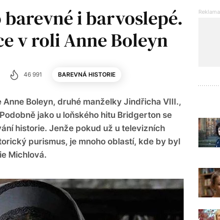
 barevné i barvoslepé.
ce v roli Anne Boleyn
46 991
BAREVNÁ HISTORIE
 Anne Boleyn, druhé manželky Jindřicha VIII.,
 Podobně jako u loňského hitu Bridgerton se
ání historie. Jenže pokud už u televizních
orický purismus, je mnoho oblastí, kde by byl
ie Michlová.