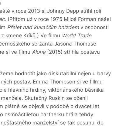
m
eště v roce 2013 si Johnny Depp střihl roli
ec
. (Přitom už v roce 1975 Miloš Forman našel
ilm
Přelet nad kukaččím hnízdem
v osobnosti
 z kmene Kríků.) Ve filmu
World Trade
 černošského seržanta Jasona Thomase
ne si ve filmu
Aloha
(2015) střihla postavu
eme hodnotit jako diskutabilní nejen u barvy
vaných postav. Emma Thompson si ve fillmu
 role hlavního hrdiny, viktoriánského básníka
 manžela. Skutečný Ruskin se oženil
m plátně se objevil v podobě o dvacet let
ho osmnáctiletou partnerku hrála tehdy
 nešťastného manželství se tak posunul do