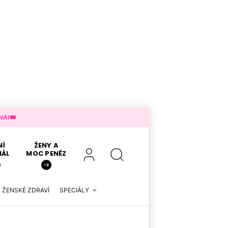
A!🎟️
NÍ
ŽENY A
IÁL
MOC PENĚZ
ŽENSKÉ ZDRAVÍ
SPECIÁLY