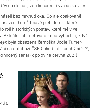
oděv na doma, jízdu kočárem i vycházku v lese.
snášejí bez mrknutí oka. Co ale opakovaně
obsazení herců tmavé pleti do rolí, které
do rolí historických postav, které měly ve
. Aktuální internetová bomba vybuchla, když
leyn
byla obsazena černoška Jodie Turner-
diváci na databázi ČSFD ohodnotili pouhými 2 %,
odnocený seriál (k polovině června 2021).
é
krát.