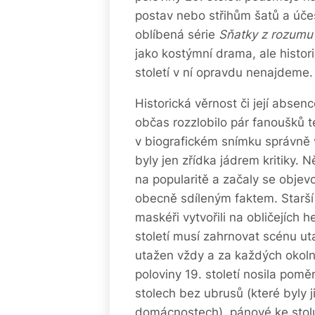
postav nebo střihům šatů a úče
oblíbená série
Sňatky z rozumu
jako kostýmní drama, ale histor
století v ní opravdu nenajdeme.
Historická věrnost či její absen
občas rozzlobilo pár fanoušků t
v biografickém snímku správně 
byly jen zřídka jádrem kritiky.
na popularitě a začaly se objevo
obecně sdíleným faktem. Starší 
maskéři vytvořili na obličejích h
století musí zahrnovat scénu ut
utažen vždy a za každých okoln
poloviny 19. století nosila pom
stolech bez ubrusů (které byly 
domácnostech), pánové ke stolu 