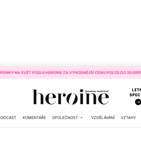
PENKY NA SVĚT PODLE HEROINE ZA VÝHODNĚJŠÍ CENU POUZE DO 20.SRPN
LET
SPEC
PODCAST
KOMENTÁŘE
SPOLEČNOST
VZDĚLÁVÁNÍ
VZTAHY