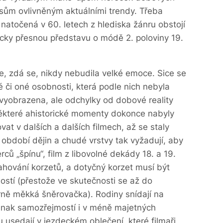
sům ovlivněným aktuálními trendy. Třeba
natočená v 60. letech z hlediska žánru obstojí
icky přesnou představu o módě 2. poloviny 19.
ce, zdá se, nikdy nebudila velké emoce. Sice se
é či oné osobnosti, která podle nich nebyla
vyobrazena, ale odchylky od dobové reality
 Některé ahistorické momenty dokonce nabyly
vat v dalších a dalších filmech, až se staly
období dějin a chudé vrstvy tak vyžadují, aby
erců „špínu“, film z libovolné dekády 18. a 19.
ahování korzetů, a dotyčný korzet musí být
ostí (přestože ve skutečnosti se až do
ěrně měkká šněrovačka). Rodiny snídají na
jinak samozřejmostí i v méně majetných
usedají v jezdeckém oblečení, které filmaři