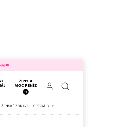
A!🎟️
NÍ
ŽENY A
IÁL
MOC PENĚZ
ŽENSKÉ ZDRAVÍ
SPECIÁLY