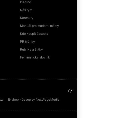
Inzerce
Náš tým
Kontakty
Manuál pro moderní mámy
Kde koupit časopis
PR články
Rubriky a štítky
Feministický slovník
sinfin.digital
cz
E-shop - časopisy NextPageMedia