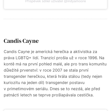
Příspěvek sdílel uživatel @indyamoore
Candis Cayne
Candis Cayne je americká herečka a aktivistka za
práva LGBTQ+ lidí. Tranzicí prošla už v roce 1996. Na
kontě má na první pohled malé, ale pro trans komunitu
důležité prvenství: v roce 2007 se stala první
transgender herečkou, která hrála stálou (tedy nejen
kuriozitu na jeden díl) transgender postavu
v primetimovém seriálu. Dnes se to nezdá, ale před
patnácti letech se teprve prošlapávala cestička.