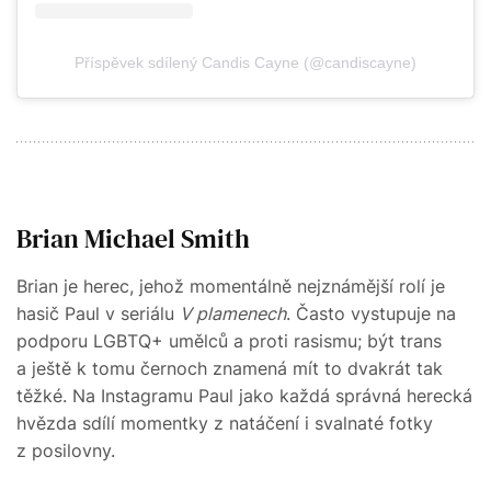
Příspěvek sdílený Candis Cayne (@candiscayne)
Brian Michael Smith
Brian je herec, jehož momentálně nejznámější rolí je
hasič Paul v seriálu
V plamenech
. Často vystupuje na
podporu LGBTQ+ umělců a proti rasismu; být trans
a ještě k tomu černoch znamená mít to dvakrát tak
těžké. Na Instagramu Paul jako každá správná herecká
hvězda sdílí momentky z natáčení i svalnaté fotky
z posilovny.