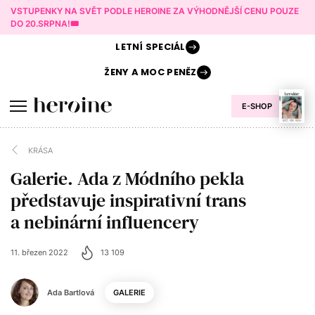
VSTUPENKY NA SVĚT PODLE HEROINE ZA VÝHODNĚJŠÍ CENU POUZE
DO 20.SRPNA!🎟️
LETNÍ
SPECIÁL
ŽENY A
MOC PENĚZ
E-SHOP
KRÁSA
Galerie. Ada z Módního pekla
představuje inspirativní trans
a nebinární influencery
11. březen 2022
13 109
Ada Bartlová
GALERIE