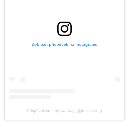
Zobrazit příspěvek na Instagramu
Příspěvek sdílený 𝐼𝓈𝒾𝓈 𝒦𝒾𝓃𝑔 (@msisisking)