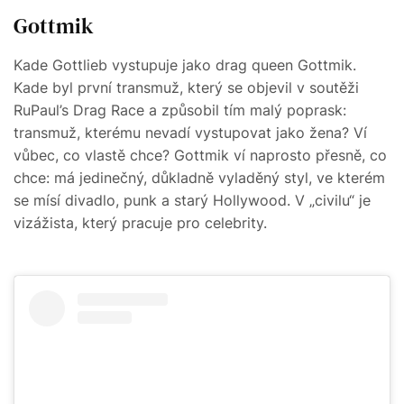
Gottmik
Kade Gottlieb vystupuje jako drag queen Gottmik.
Kade byl první transmuž, který se objevil v soutěži
RuPaul’s Drag Race a způsobil tím malý poprask:
transmuž, kterému nevadí vystupovat jako žena? Ví
vůbec, co vlastě chce? Gottmik ví naprosto přesně, co
chce: má jedinečný, důkladně vyladěný styl, ve kterém
se mísí divadlo, punk a starý Hollywood. V „civilu“ je
vizážista, který pracuje pro celebrity.