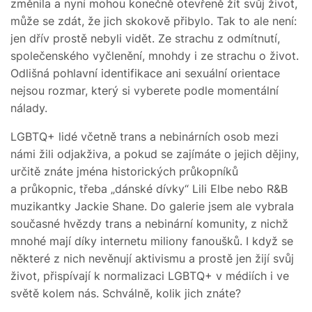
změnila a nyní mohou konečně otevřeně žít svůj život,
může se zdát, že jich skokově přibylo. Tak to ale není:
jen dřív prostě nebyli vidět. Ze strachu z odmítnutí,
společenského vyčlenění, mnohdy i ze strachu o život.
Odlišná pohlavní identifikace ani sexuální orientace
nejsou rozmar, který si vyberete podle momentální
nálady.
LGBTQ+ lidé včetně trans a nebinárních osob mezi
námi žili odjakživa, a pokud se zajímáte o jejich dějiny,
určitě znáte jména historických průkopníků
a průkopnic, třeba „dánské dívky“ Lili Elbe nebo R&B
muzikantky Jackie Shane. Do galerie jsem ale vybrala
současné hvězdy trans a nebinární komunity, z nichž
mnohé mají díky internetu miliony fanoušků. I když se
některé z nich nevěnují aktivismu a prostě jen žijí svůj
život, přispívají k normalizaci LGBTQ+ v médiích i ve
světě kolem nás. Schválně, kolik jich znáte?