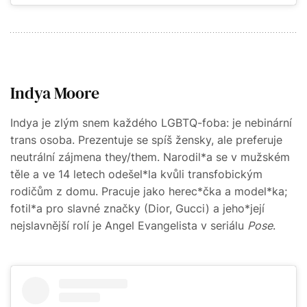
Indya Moore
Indya je zlým snem každého LGBTQ-foba: je nebinární
trans osoba. Prezentuje se spíš žensky, ale preferuje
neutrální zájmena they/them. Narodil*a se v mužském
těle a ve 14 letech odešel*la kvůli transfobickým
rodičům z domu. Pracuje jako herec*čka a model*ka;
fotil*a pro slavné značky (Dior, Gucci) a jeho*její
nejslavnější rolí je Angel Evangelista v seriálu
Pose
.