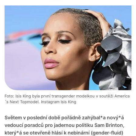
Foto: Isis King byla první transgender modelkou v soutěži America
´s Next Topmodel. Instagram Isis King
Světem v poslední době pořádně zahýbal*a nový*á
vedoucí poradců pro jadernou politiku Sam Brinton,
který*á se otevřeně hlásí k nebinární (gender-fluid)