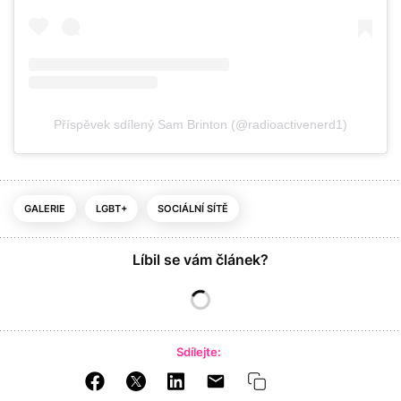
Příspěvek sdílený Sam Brinton (@radioactivenerd1)
GALERIE
LGBT+
SOCIÁLNÍ SÍTĚ
Líbil se vám článek?
Sdílejte: