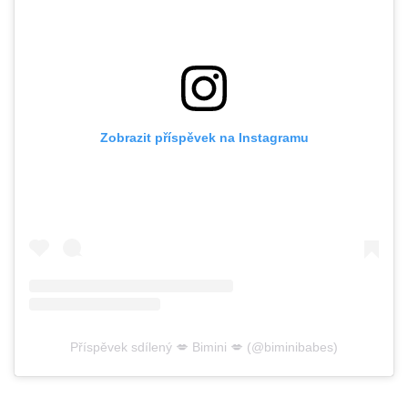
Zobrazit příspěvek na Instagramu
Příspěvek sdílený 💋 Bimini 💋 (@biminibabes)