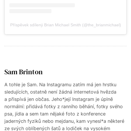
Příspěvek sdílený Brian Michael Smith (@the_brianmichael)
Sam Brinton
A tohle je Sam. Na Instagramu zatím má jen hrstku
sledujících, ostatně není žádná internetová hvězda
a přispívá jen občas. Jeho*její Instagram je úplně
normální: přidává fotky z ranního běhání, fotky svého
psa, jídla a sem tam nějaké foto z konference
jaderných fyziků nebo mejdanu, kam vynesl*a některé
ze svých oblíbených šatů a lodiček na vysokém