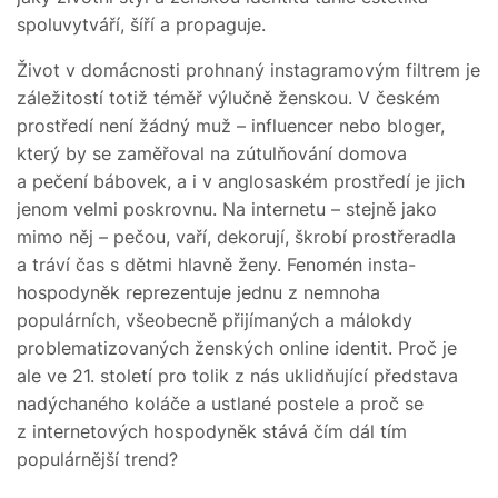
spoluvytváří, šíří a propaguje.
Život v domácnosti prohnaný instagramovým filtrem je
záležitostí totiž téměř výlučně ženskou. V českém
prostředí není žádný muž – influencer nebo bloger,
který by se zaměřoval na zútulňování domova
a pečení bábovek, a i v anglosaském prostředí je jich
jenom velmi poskrovnu. Na internetu – stejně jako
mimo něj – pečou, vaří, dekorují, škrobí prostřeradla
a tráví čas s dětmi hlavně ženy. Fenomén insta-
hospodyněk reprezentuje jednu z nemnoha
populárních, všeobecně přijímaných a málokdy
problematizovaných ženských online identit. Proč je
ale ve 21. století pro tolik z nás uklidňující představa
nadýchaného koláče a ustlané postele a proč se
z internetových hospodyněk stává čím dál tím
populárnější trend?