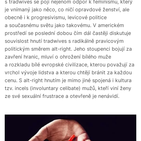
s tradwives se pojí nejenom odpor k feminismu, který
je vnímaný jako něco, co ničí opravdové ženství, ale
obecně i k progresivismu, levicové politice
a současnému světu jako takovému. V americkém
prostředí se poslední dobou čím dál častěji diskutuje
souvislost hnutí tradwives s radikálně pravicovým
politickým směrem alt-right. Jeho stoupenci bojují za
zavření hranic, mluví o ohrožení bílého muže
a rozkladu bílé evropské civilizace, kterou považují za
vrchol vývoje lidstva a kterou chtějí bránit za každou
cenu. S alt-right hnutím je mimo jiné spojená i kultura
tzv. incels (involuntary celibate) mužů, kteří viní ženy
ze své sexuální frustrace a otevřeně je nenávidí.