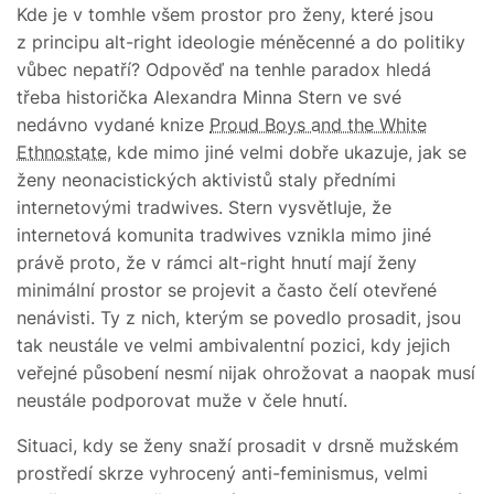
Kde je v tomhle všem prostor pro ženy, které jsou
z principu alt-right ideologie méněcenné a do politiky
vůbec nepatří? Odpověď na tenhle paradox hledá
třeba historička Alexandra Minna Stern ve své
nedávno vydané knize
Proud Boys and the White
Ethnostate
, kde mimo jiné velmi dobře ukazuje, jak se
ženy neonacistických aktivistů staly předními
internetovými tradwives. Stern vysvětluje, že
internetová komunita tradwives vznikla mimo jiné
právě proto, že v rámci alt-right hnutí mají ženy
minimální prostor se projevit a často čelí otevřené
nenávisti. Ty z nich, kterým se povedlo prosadit, jsou
tak neustále ve velmi ambivalentní pozici, kdy jejich
veřejné působení nesmí nijak ohrožovat a naopak musí
neustále podporovat muže v čele hnutí.
Situaci, kdy se ženy snaží prosadit v drsně mužském
prostředí skrze vyhrocený anti-feminismus, velmi