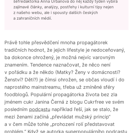
šéfredaktorka Anna Urbanová do něj každý týden vybírá
zajímavé články, analýzy, postřehy i kulturní tipy nejen
z našeho webu, ale i spousty dalších českých
a zahraničních médií.
Právě tohle přesvědčení mnoha propagátorek
tradičních hodnot, že jejich lifestyle je nedoceňovaný,
ba dokonce ohrožený, je možná nejvíc varovným
znamením. Tendence naznačovat, že něco není
v pořádku a že někdo (Matky? Ženy v domácnosti?
Ženství? Děti?) je čímsi ohrožen, se občas vloudí i do
naprostého mainstreamu, třeba už zmíněné sféry
foodblogů. Populární propagátorka života bez zla
jménem cukr Janina Černá z blogu Cukrfree ve svém
posledním
podcastu
například řeší, jak se stalo, že
mezi ženami začíná „převládat mužský princip“
a v čem může tohle „prohození rolí představovat
problém.“ Když se autorka superpopulárního podcastu