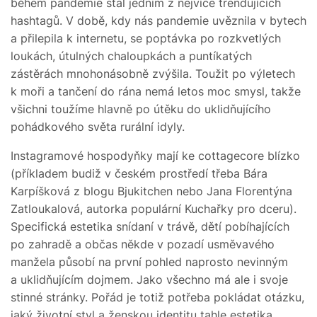
během pandemie stal jedním z nejvíce trendujících
hashtagů. V době, kdy nás pandemie uvěznila v bytech
a přilepila k internetu, se poptávka po rozkvetlých
loukách, útulných chaloupkách a puntíkatých
zástěrách mnohonásobně zvýšila. Toužit po výletech
k moři a tančení do rána nemá letos moc smysl, takže
všichni toužíme hlavně po útěku do uklidňujícího
pohádkového světa rurální idyly.
Instagramové hospodyňky mají ke cottagecore blízko
(příkladem budiž v českém prostředí třeba Bára
Karpíšková z blogu Bjukitchen nebo Jana Florentýna
Zatloukalová, autorka populární Kuchařky pro dceru).
Specifická estetika snídaní v trávě, dětí pobíhajících
po zahradě a občas někde v pozadí usměvavého
manžela působí na první pohled naprosto nevinným
a uklidňujícím dojmem. Jako všechno má ale i svoje
stinné stránky. Pořád je totiž potřeba pokládat otázku,
jaký životní styl a ženskou identitu tahle estetika