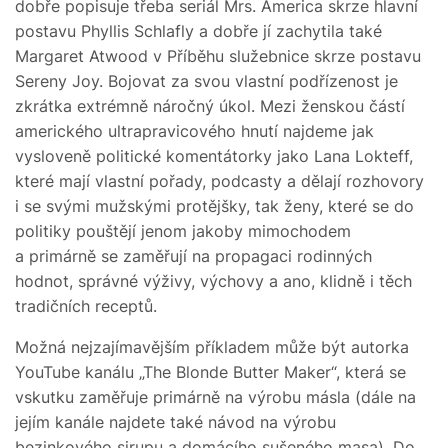
dobře popisuje třeba seriál Mrs. America skrze hlavní
postavu Phyllis Schlafly a dobře jí zachytila také
Margaret Atwood v Příběhu služebnice skrze postavu
Sereny Joy. Bojovat za svou vlastní podřízenost je
zkrátka extrémně náročný úkol. Mezi ženskou částí
amerického ultrapravicového hnutí najdeme jak
vysloveně politické komentátorky jako Lana Lokteff,
které mají vlastní pořady, podcasty a dělají rozhovory
i se svými mužskými protějšky, tak ženy, které se do
politiky pouštějí jenom jakoby mimochodem
a primárně se zaměřují na propagaci rodinných
hodnot, správné výživy, výchovy a ano, klidně i těch
tradičních receptů.
Možná nejzajímavějším příkladem může být autorka
YouTube kanálu „The Blonde Butter Maker“, která se
vskutku zaměřuje primárně na výrobu másla (dále na
jejím kanále najdete také návod na výrobu
bezinkového sirupu a domácího sušeného masa). Do