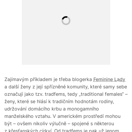
Zajímavým příkladem je třeba blogerka
Feminine Lady
a další ženy z její spřízněné komunity, které samy sebe
označují jako tzv. tradfems, tedy „traditional females“ –
ženy, které se hlásí k tradičním hodnotám rodiny,
udržování domácího krbu a monogamního
manželského vztahu. V americkém prostředí mohou
být – ovšem nikoliv výlučně – spojené s některou
z křesťanských církví. Od tradfems je pak už jenom