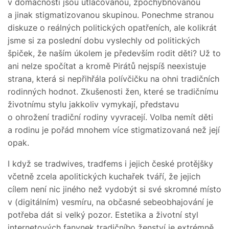
v domácnosti jsou utlačovanou, zpochybňovanou
a jinak stigmatizovanou skupinou. Ponechme stranou
diskuze o reálných politických opatřeních, ale kolikrát
jsme si za poslední dobu vyslechly od politických
špiček, že naším úkolem je především rodit děti? Už to
ani nelze spočítat a kromě Pirátů nejspíš neexistuje
strana, která si nepřihřála polívčičku na ohni tradičních
rodinných hodnot. Zkušenosti žen, které se tradičnímu
životnímu stylu jakkoliv vymykají, představu
o ohrožení tradiční rodiny vyvracejí. Volba nemít děti
a rodinu je pořád mnohem více stigmatizovaná než její
opak.
I když se tradwives, tradfems i jejich české protějšky
včetně zcela apolitických kuchařek tváří, že jejich
cílem není nic jiného než vydobýt si své skromné místo
v (digitálním) vesmíru, na občasné sebeobhajování je
potřeba dát si velký pozor. Estetika a životní styl
internetových fanynek tradičního ženství je extrémně