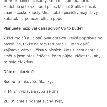
profesionální muzikanty, kteří mi s tím pomohli.
Hudebně si to vzal pod palec Michal Stulík – basák
známé české kapely Mirai, takže písničky mají líbivý
kabátek na pomezí folku a popu.
Plánujete nazpívat další učivo? Co to bude?
Z řad rodičů a učitelů byla opravdu velká poptávka po
násobilce, takže na tom teď pracuji. Je to další
zajímavá výzva – čísla v písních. Ale už jsem nabrala
směr a jsem přesvědčená, že to půjde udělat tak, aby
to bylo efektivní.
Dáte mi ukázku?
Budou to takovéto říkanky:
7, 14, 21 vyplavala ryba ze dna,
28, 35 chtěla poznat suchý svět,