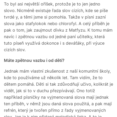
To byl asi největší oříšek, protože je to jen jedno
slovo. Nicméně existuje řada slov cizích, kde se píše
tvrdé y, a těmi jsme si pomohla. Takže v písni zazní
slova jako stafylokok nebo chlorofyl. A celý příběh je
pak o tom, jak zaujmout dívku z Matfyzu. K tomu mám
navíc i zpětnou vazbu od jedné paní učitelky, která
tuto píseň využívá dokonce i s deváťáky, při výuce
cizích slov.
Máte zpětnou vazbu i od dětí?
Jednak mám vlastní zkušenost z naší komunitní školy,
kde to používáme už několik let. Tam vidím, že to
dětem pomáhá. Děti si tak zdůvodňují učivo, kolikrát je
vidět, jak si to v duchu přezpívávají. Ono totiž
například písničky na vyjmenovaná slova mají jednak
ten příběh, v němž jsou daná slova použitá, a pak mají
refrén, který je tvořen přímo z řady vyjmenovaných
slov. Jen je k nim přidaná melodická linka. A to je