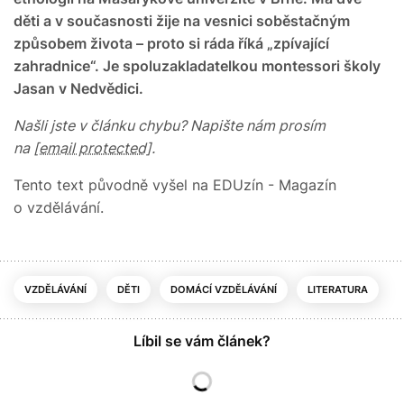
děti a v současnosti žije na vesnici soběstačným
způsobem života – proto si ráda říká „zpívající
zahradnice“. Je spoluzakladatelkou montessori školy
Jasan v Nedvědici.
Našli jste v článku chybu? Napište nám prosím
na
[email protected]
.
Tento text původně vyšel na EDUzín - Magazín
o vzdělávání.
VZDĚLÁVÁNÍ
DĚTI
DOMÁCÍ VZDĚLÁVÁNÍ
LITERATURA
Líbil se vám článek?