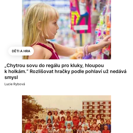
DĚTI A HRA
„Chytrou sovu do regálu pro kluky, hloupou
k holkám.“ Rozlišovat hračky podle pohlaví už nedává
smysl
Lucie Rybová