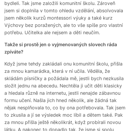
bydleli. Tak jsme založili komunitní školu. Zároveň
jsem si doplnila v tomto ohledu vzdělání, absolvovala
jsem několik kurzů montessori výuky a také kurz
Výchovy bez poražených, ale to vše spíše pro vlastní
potřebu. Učitelka ale nejsem a děti neučím.
Takže si prostě jen o vyjmenovaných slovech ráda
zpíváte?
Když jsme tehdy zakládali onu komunitní školu, přišla
za mnou kamarádka, která v ní učila. Věděla, že
skládám písničky a požádala mě, jestli bych nezkusila
složit jednu na abecedu. Nechtěla ji učit děti klasicky
a hledala různě na internetu, jestli nenajde zábavnou
formu učení. Našla jich hned několik, ale žádná tak
nějak nesplňovala to, co by ona potřebovala. Tak jsem
to zkusila a jí se výsledek moc líbil a dětem také. Pak
za mnou přišla ještě několikrát, když probírali novou
látku. A nakonec to dopadlo tak, že jsme si spolu