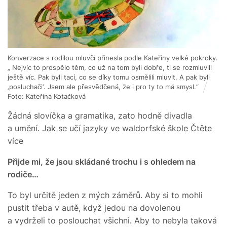
Konverzace s rodilou mluvčí přinesla podle Kateřiny velké pokroky.
„ Nejvíc to prospělo těm, co už na tom byli dobře, ti se rozmluvili
ještě víc. Pak byli tací, co se díky tomu osmělili mluvit. A pak byli
‚posluchači‘. Jsem ale přesvědčená, že i pro ty to má smysl.“
Foto: Kateřina Kotačková
Žádná slovíčka a gramatika, zato hodně divadla
a umění. Jak se učí jazyky ve waldorfské škole Čtěte
více
Přijde mi, že jsou skládané trochu i s ohledem na
rodiče…
To byl určitě jeden z mých záměrů. Aby si to mohli
pustit třeba v autě, když jedou na dovolenou
a vydrželi to poslouchat všichni. Aby to nebyla taková