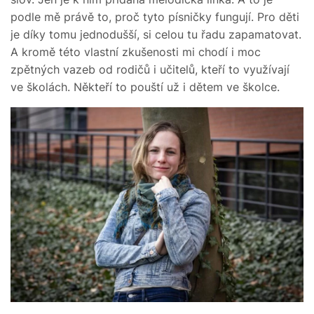
podle mě právě to, proč tyto písničky fungují. Pro děti
je díky tomu jednodušší, si celou tu řadu zapamatovat.
A kromě této vlastní zkušenosti mi chodí i moc
zpětných vazeb od rodičů i učitelů, kteří to využívají
ve školách. Někteří to pouští už i dětem ve školce.