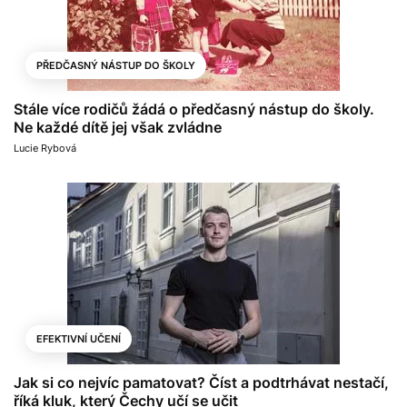
PŘEDČASNÝ NÁSTUP DO ŠKOLY
Stále více rodičů žádá o předčasný nástup do školy.
Ne každé dítě jej však zvládne
Lucie Rybová
EFEKTIVNÍ UČENÍ
Jak si co nejvíc pamatovat? Číst a podtrhávat nestačí,
říká kluk, který Čechy učí se učit