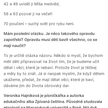
42 a 49 uviděl ji Míša medvěd,
56 a 63 pozval ji na večeři
70 poučení – suchý svět pro rybu není.
Mám poslední otázku. Je něco takového opravdu
zapotřebí? Opravdu musí děti bavit všechno, co se
mají naučit?
To je určitě otázka názoru. Někdo si myslí, že bychom
měli děti připravovat na život tím, že je budeme učit
dělat i věci, které je nebaví. Protože život je těžkej
a měly by to znát. Já si naopak myslím, že když dětem
ukážeme, předat, že mají dělat věci, které je baví,
dáváme jim do života obrovský dar.
Veronika Hajníková je písničkářka a autorka
edukačního alba Zpívaná čeština. Původně studovala
etnologii na Masarykově univerzitě v Brně. Má dvě