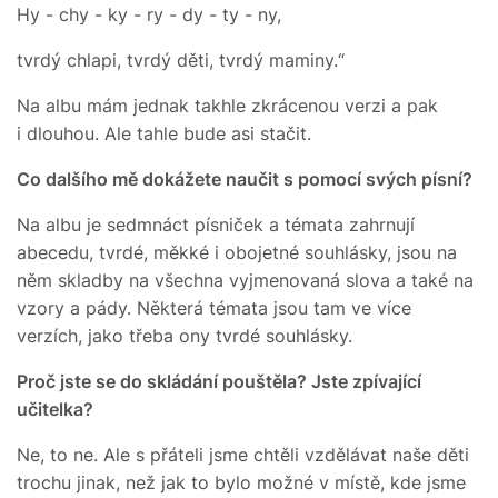
Hy - chy - ky - ry - dy - ty - ny,
tvrdý chlapi, tvrdý děti, tvrdý maminy.“
Na albu mám jednak takhle zkrácenou verzi a pak
i dlouhou. Ale tahle bude asi stačit.
Co dalšího mě dokážete naučit s pomocí svých písní?
Na albu je sedmnáct písniček a témata zahrnují
abecedu, tvrdé, měkké i obojetné souhlásky, jsou na
něm skladby na všechna vyjmenovaná slova a také na
vzory a pády. Některá témata jsou tam ve více
verzích, jako třeba ony tvrdé souhlásky.
Proč jste se do skládání pouštěla? Jste zpívající
učitelka?
Ne, to ne. Ale s přáteli jsme chtěli vzdělávat naše děti
trochu jinak, než jak to bylo možné v místě, kde jsme