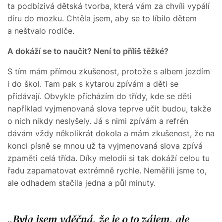
ta podbízivá dětská tvorba, která vám za chvíli vypálí
díru do mozku. Chtěla jsem, aby se to líbilo dětem
a neštvalo rodiče.
A dokáží se to naučit? Není to příliš těžké?
S tím mám přímou zkušenost, protože s albem jezdím
i do škol. Tam pak s kytarou zpívám a děti se
přidávají. Obvykle přicházím do třídy, kde se děti
například vyjmenovaná slova teprve učit budou, takže
o nich nikdy neslyšely. Já s nimi zpívám a refrén
dávám vždy několikrát dokola a mám zkušenost, že na
konci písně se mnou už ta vyjmenovaná slova zpívá
zpaměti celá třída. Díky melodii si tak dokáží celou tu
řadu zapamatovat extrémně rychle. Neměřili jsme to,
ale odhadem stačila jedna a půl minuty.
Byla jsem vděčná, že je o to zájem, ale