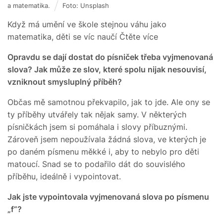
a matematika.
Foto: Unsplash
Když má umění ve škole stejnou váhu jako
matematika, děti se víc naučí Čtěte více
Opravdu se dají dostat do písniček třeba vyjmenovaná
slova? Jak může ze slov, které spolu nijak nesouvisí,
vzniknout smysluplný příběh?
Občas mě samotnou překvapilo, jak to jde. Ale ony se
ty příběhy utvářely tak nějak samy. V některých
písničkách jsem si pomáhala i slovy příbuznými.
Zároveň jsem nepoužívala žádná slova, ve kterých je
po daném písmenu měkké i, aby to nebylo pro děti
matoucí. Snad se to podařilo dát do souvislého
příběhu, ideálně i vypointovat.
Jak jste vypointovala vyjmenovaná slova po písmenu
„f“?