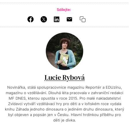
Sdílejte:
Lucie Rybová
Novinářka, stálá spolupracovnice magazínu Reportér a EDUzínu,
magazínu o vzdělávání. Dlouhá léta pracovala v zahraniční redakci
MF DNES, kterou opustila v roce 2015. Pro malé nakladatelství
Zvídavci vytváří vzdělávací hry pro děti a v loňském roce vydala
knihu Záhada jednoho dinosaura o jediném druhu dinosaura, který
byl objeven a popsán jen v Česku. Hlavní hrdinkou příběhu pro
děti je dívka.