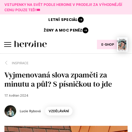
VSTUPENKY NA SVĚT PODLE HEROINE V PRODEJI! ZA VÝHODNĚJŠÍ
CENU POUZE TEĎ!🎟️
LETNÍ
SPECIÁL
ŽENY A
MOC PENĚZ
E-SHOP
INSPIRACE
Vyjmenovaná slova zpaměti za
minutu a půl? S písničkou to jde
17. květen 2024
Lucie Rybová
VZDĚLÁVÁNÍ