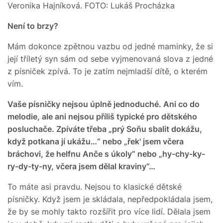
Veronika Hajníková. FOTO: Lukáš Procházka
Není to brzy?
Mám dokonce zpětnou vazbu od jedné maminky, že si
její tříletý syn sám od sebe vyjmenovaná slova z jedné
z písniček zpívá. To je zatím nejmladší dítě, o kterém
vím.
Vaše písničky nejsou úplně jednoduché. Ani co do
melodie, ale ani nejsou příliš typické pro dětského
posluchače. Zpíváte třeba „prý Soňu sbalit dokážu,
když potkana jí ukážu…“ nebo „řek' jsem včera
bráchovi, že helfnu Anče s úkoly“ nebo „hy-chy-ky-
ry-dy-ty-ny, včera jsem dělal kraviny“…
To máte asi pravdu. Nejsou to klasické dětské
písničky. Když jsem je skládala, nepředpokládala jsem,
že by se mohly takto rozšířit pro více lidí. Dělala jsem