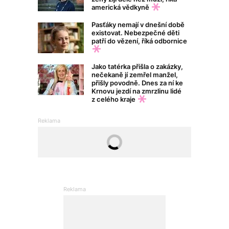
americká vědkyně
Pasťáky nemají v dnešní době
existovat. Nebezpečné děti
patří do vězení, říká odbornice
Jako tatérka přišla o zakázky,
nečekaně jí zemřel manžel,
přišly povodně. Dnes za ní ke
Krnovu jezdí na zmrzlinu lidé
z celého kraje