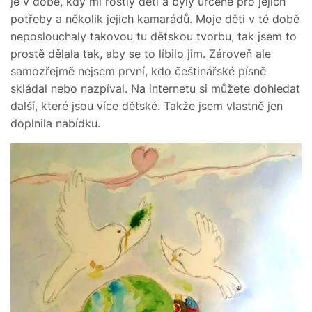
je v době, kdy mi rostly děti a byly určené pro jejich
potřeby a několik jejich kamarádů. Moje děti v té době
neposlouchaly takovou tu dětskou tvorbu, tak jsem to
prostě dělala tak, aby se to líbilo jim. Zároveň ale
samozřejmě nejsem první, kdo češtinářské písně
skládal nebo nazpíval. Na internetu si můžete dohledat
další, které jsou více dětské. Takže jsem vlastně jen
doplnila nabídku.