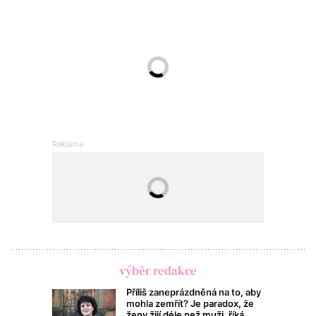
výběr redakce
Příliš zaneprázdněná na to, aby
mohla zemřít? Je paradox, že
ženy žijí déle než muži, říká