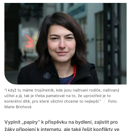
"I když tu máme trojúhelník, kde jsou naštvaní rodiče, naštvaný
učitel a já, tak je třeba pamatovat na to, že uprostřed je to
konkrétní dítě, pro které všichni chceme to nejlepší."
Foto:
Marie Brichová
Vyplnit „papíry” k příspěvku na bydlení, zajistit pro
žáky připojení k internetu, ale také řešit konflikty ve