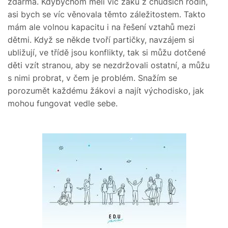
zdarma. Kdybychom měli víc žáků z chudších rodin,
asi bych se víc věnovala těmto záležitostem. Takto
mám ale volnou kapacitu i na řešení vztahů mezi
dětmi. Když se někde tvoří partičky, navzájem si
ubližují, ve třídě jsou konflikty, tak si můžu dotčené
děti vzít stranou, aby se nezdržovali ostatní, a můžu
s nimi probrat, v čem je problém. Snažím se
porozumět každému žákovi a najít východisko, jak
mohou fungovat vedle sebe.