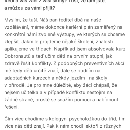
Vědí o vás žáci z vaší školy? Tuší, že tam jste,
a můžou za vámi přijít?
Myslím, že tuší. Náš pan ředitel dbá na naše
vzdělávání, máme dokonce kariérní plán zaměřený na
konkrétní námi zvolené výstupy, ve kterých se chceme
zlepšit. Jakmile projdeme nějaké školení, znalosti
aplikujeme ve třídách. Například jsem absolvovala kurz
Dobronautů a teď učím děti na prvním stupni, jak
zdravě řešit konflikty. Z podobných preventivních akcí
mě tedy děti určitě znají, dále se podílím na
adaptačních kurzech a někdy jezdím i na školy
v přírodě. Je pro mne důležité, aby žáci chápali, že
nejsem učitelka a v případě konfliktu nestojím na
žádné straně, prostě se snažím pomoci a nabídnout
řešení.
Čím více chodíme s kolegyní psycholožkou do tříd, tím
více nás děti znají. Pak k nám chodí lektoři z různých