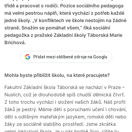
třídě a pracovat s rodiči. Pozice sociálního pedagoga
má velmi pestrou náplň, která vychází z potřeb každé
jedné školy. „V konfliktech ve škole nestojím na žádné
straně. Snažím se pomáhat všem,” říká sociální
pedagožka z pražské Základní školy Táborská Marie
Brichová.
Přidat mezi oblíbené zdroje na Googlu
Mohla byste přiblížit školu, na které pracujete?
Fakultní Základní škola Táborská se nachází v Praze –
Nuslích, což je dlouhodobě spíš chudší dělnická čtvrť.
Z toho trochu vychází i složení našich žáků. Náš profil
žáků je pestrý. Máme děti s poruchami učení i chování,
děti s odlišným mateřským jazykem, romské děti nebo
žáky ze sociálně slabšího prostředí. Jsme zkrátka
velmi inkluzivní škola. Je u nás hodně živo, cítíte tu