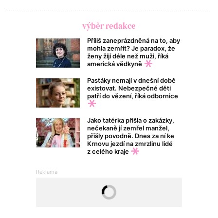
výběr redakce
Příliš zaneprázdněná na to, aby
mohla zemřít? Je paradox, že
ženy žijí déle než muži, říká
americká vědkyně
Pasťáky nemají v dnešní době
existovat. Nebezpečné děti
patří do vězení, říká odbornice
Jako tatérka přišla o zakázky,
nečekaně jí zemřel manžel,
přišly povodně. Dnes za ní ke
Krnovu jezdí na zmrzlinu lidé
z celého kraje