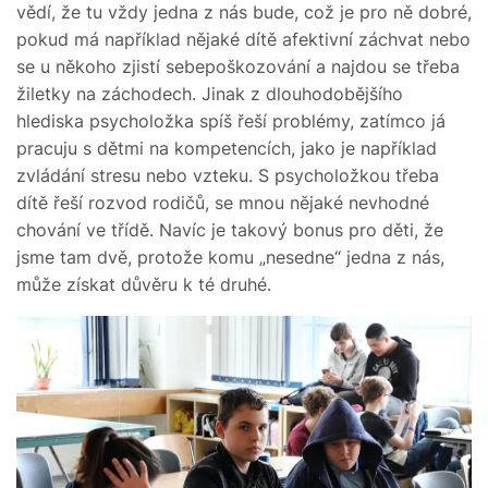
vědí, že tu vždy jedna z nás bude, což je pro ně dobré,
pokud má například nějaké dítě afektivní záchvat nebo
se u někoho zjistí sebepoškozování a najdou se třeba
žiletky na záchodech. Jinak z dlouhodobějšího
hlediska psycholožka spíš řeší problémy, zatímco já
pracuju s dětmi na kompetencích, jako je například
zvládání stresu nebo vzteku. S psycholožkou třeba
dítě řeší rozvod rodičů, se mnou nějaké nevhodné
chování ve třídě. Navíc je takový bonus pro děti, že
jsme tam dvě, protože komu „nesedne“ jedna z nás,
může získat důvěru k té druhé.