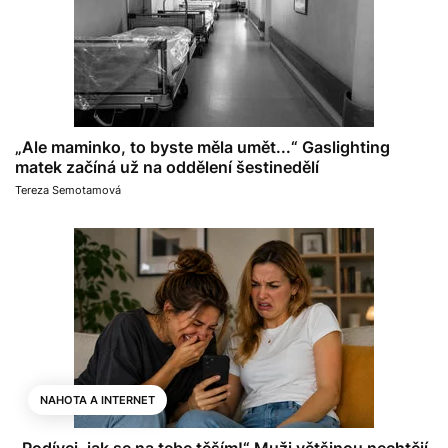
„Ale maminko, to byste měla umět...“ Gaslighting
matek začíná už na oddělení šestinedělí
Tereza Semotamová
NAHOTA A INTERNET
„Podívej, jak se na tebe těším!“ Muži většinou nechtějí