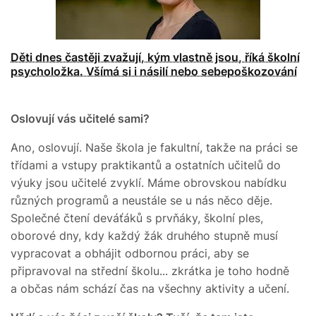
Děti dnes častěji zvažují, kým vlastně jsou, říká školní
psycholožka. Všímá si i násilí nebo sebepoškozování
Oslovují vás učitelé sami?
Ano, oslovují. Naše škola je fakultní, takže na práci se
třídami a vstupy praktikantů a ostatních učitelů do
výuky jsou učitelé zvyklí. Máme obrovskou nabídku
různých programů a neustále se u nás něco děje.
Společné čtení deváťáků s prvňáky, školní ples,
oborové dny, kdy každý žák druhého stupně musí
vypracovat a obhájit odbornou práci, aby se
připravoval na střední školu... zkrátka je toho hodně
a občas nám schází čas na všechny aktivity a učení.