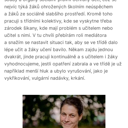
nejvíc týká žáků ohrožených školním neúspěchem
a žáků ze sociálně slabšího prostředí. Kromě toho
pracuji s třídními kolektivy, kde se vyskytne třeba
zárodek šikany, kde mají problém s učitelem nebo
učitel s nimi. V tu chvíli přebírám roli mediátora
a snažím se nastavit situaci tak, aby se ve třídě dalo
lépe učit a žáky učení bavilo. Někam zajdu jednou
dvakrát, jinde pracuji kontinuálně a s učitelem i žáky
vyhodnocujeme, jestli opatření zabrala a ve třídě je už
například menší hluk a ubylo vyrušování, jako je
vykřikování, vulgární nadávky, krkání.