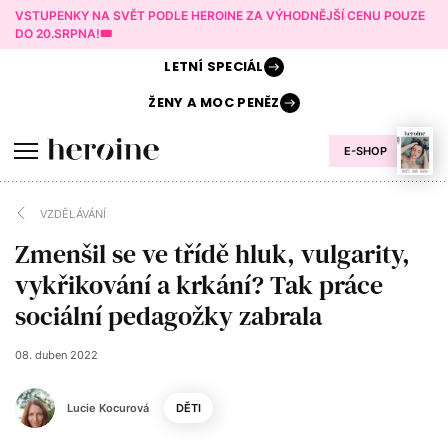
VSTUPENKY NA SVĚT PODLE HEROINE ZA VÝHODNĚJŠÍ CENU POUZE
DO 20.SRPNA!🎟️
LETNÍ
SPECIÁL
ŽENY A
MOC PENĚZ
E-SHOP
VZDĚLÁVÁNÍ
Zmenšil se ve třídě hluk, vulgarity,
vykřikování a krkání? Tak práce
sociální pedagožky zabrala
08. duben 2022
Lucie Kocurová
DĚTI