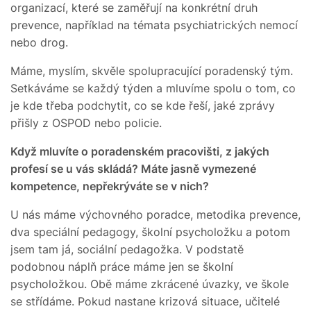
organizací, které se zaměřují na konkrétní druh
prevence, například na témata psychiatrických nemocí
nebo drog.
Máme, myslím, skvěle spolupracující poradenský tým.
Setkáváme se každý týden a mluvíme spolu o tom, co
je kde třeba podchytit, co se kde řeší, jaké zprávy
přišly z OSPOD nebo policie.
Když mluvíte o poradenském pracovišti, z jakých
profesí se u vás skládá? Máte jasně vymezené
kompetence, nepřekrýváte se v nich?
U nás máme výchovného poradce, metodika prevence,
dva speciální pedagogy, školní psycholožku a potom
jsem tam já, sociální pedagožka. V podstatě
podobnou náplň práce máme jen se školní
psycholožkou. Obě máme zkrácené úvazky, ve škole
se střídáme. Pokud nastane krizová situace, učitelé