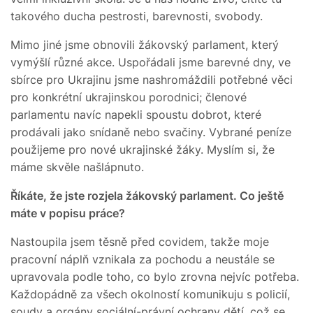
takového ducha pestrosti, barevnosti, svobody.
Mimo jiné jsme obnovili žákovský parlament, který
vymýšlí různé akce. Uspořádali jsme barevné dny, ve
sbírce pro Ukrajinu jsme nashromáždili potřebné věci
pro konkrétní ukrajinskou porodnici; členové
parlamentu navíc napekli spoustu dobrot, které
prodávali jako snídaně nebo svačiny. Vybrané peníze
použijeme pro nové ukrajinské žáky. Myslím si, že
máme skvěle našlápnuto.
Říkáte, že jste rozjela žákovský parlament. Co ještě
máte v popisu práce?
Nastoupila jsem těsně před covidem, takže moje
pracovní náplň vznikala za pochodu a neustále se
upravovala podle toho, co bylo zrovna nejvíc potřeba.
Každopádně za všech okolností komunikuju s policií,
soudy a orgány sociální-právní ochrany dětí, což se