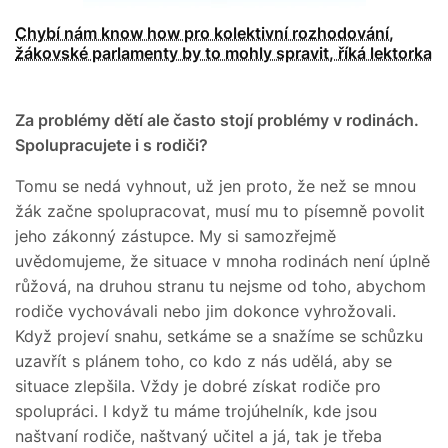
Chybí nám know how pro kolektivní rozhodování,
žákovské parlamenty by to mohly spravit, říká lektorka
Za problémy dětí ale často stojí problémy v rodinách.
Spolupracujete i s rodiči?
Tomu se nedá vyhnout, už jen proto, že než se mnou
žák začne spolupracovat, musí mu to písemně povolit
jeho zákonný zástupce. My si samozřejmě
uvědomujeme, že situace v mnoha rodinách není úplně
růžová, na druhou stranu tu nejsme od toho, abychom
rodiče vychovávali nebo jim dokonce vyhrožovali.
Když projeví snahu, setkáme se a snažíme se schůzku
uzavřít s plánem toho, co kdo z nás udělá, aby se
situace zlepšila. Vždy je dobré získat rodiče pro
spolupráci. I když tu máme trojúhelník, kde jsou
naštvaní rodiče, naštvaný učitel a já, tak je třeba