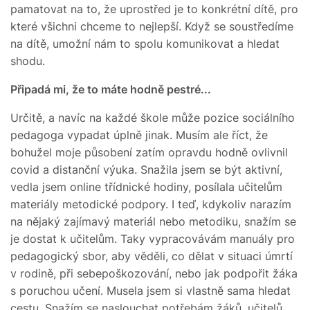
pamatovat na to, že uprostřed je to konkrétní dítě, pro
které všichni chceme to nejlepší. Když se soustředíme
na dítě, umožní nám to spolu komunikovat a hledat
shodu.
Připadá mi, že to máte hodně pestré...
Určitě, a navíc na každé škole může pozice sociálního
pedagoga vypadat úplně jinak. Musím ale říct, že
bohužel moje působení zatím opravdu hodně ovlivnil
covid a distanční výuka. Snažila jsem se být aktivní,
vedla jsem online třídnické hodiny, posílala učitelům
materiály metodické podpory. I teď, kdykoliv narazím
na nějaký zajímavý materiál nebo metodiku, snažím se
je dostat k učitelům. Taky vypracovávám manuály pro
pedagogický sbor, aby věděli, co dělat v situaci úmrtí
v rodině, při sebepoškozování, nebo jak podpořit žáka
s poruchou učení. Musela jsem si vlastně sama hledat
cestu. Snažím se naslouchat potřebám žáků, učitelů,