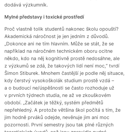
dodává výzkumník.
Mylné představy i toxické prostředí
Proč vlastně tolik studentů nakonec školu opouští?
Akademická náročnost je jen jedním z důvodů.
„Dokonce ani ne tím hlavním. Může se stát, že se
například na náročném technickém oboru ocitne
někdo, kdo na něj kognitivně prostě nedosáhne, ale
z výzkumů se zdá, že takových lidí není moc,“ tvrdí
Šimon Stiburek. Mnohem častější je podle něj situace,
kdy čerstvý vysokoškolák studium prostě vzdá –
a o budoucí ne/úspěšnosti se často rozhoduje už
v prvních týdnech studia, ne až ve zkouškovém
období. „Začátek je těžký, systém předmětů
nepřehledný. A protože většina škol počítá s tím, že
jim hodně prváků odejde, nevěnuje jim ani moc
pozornosti. První semestry jsou tak plné různých