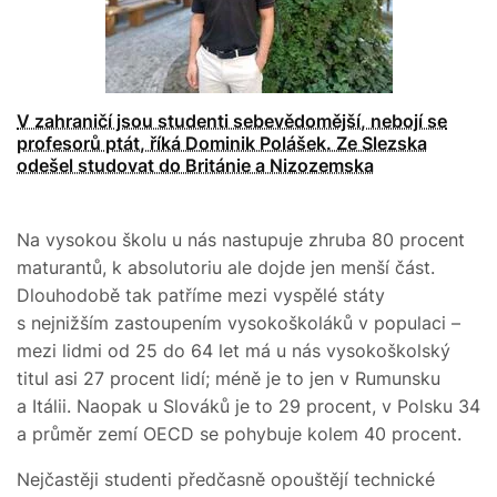
V zahraničí jsou studenti sebevědomější, nebojí se
profesorů ptát, říká Dominik Polášek. Ze Slezska
odešel studovat do Británie a Nizozemska
Na vysokou školu u nás nastupuje zhruba 80 procent
maturantů, k absolutoriu ale dojde jen menší část.
Dlouhodobě tak patříme mezi vyspělé státy
s nejnižším zastoupením vysokoškoláků v populaci –
mezi lidmi od 25 do 64 let má u nás vysokoškolský
titul asi 27 procent lidí; méně je to jen v Rumunsku
a Itálii. Naopak u Slováků je to 29 procent, v Polsku 34
a průměr zemí OECD se pohybuje kolem 40 procent.
Nejčastěji studenti předčasně opouštějí technické