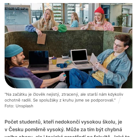
"Na začátku je člověk nejistý, ztracený, ale starší nám kdykoliv
ochotně radili. Se spolužáky z kruhu jsme se podporovali."
Foto: Unsplash
Počet studentů, kteří nedokončí vysokou školu, je
v Česku poměrně vysoký. Může za tím být chybná
volba oboru, ale i toxické prostředí na fakultě. Jaké to