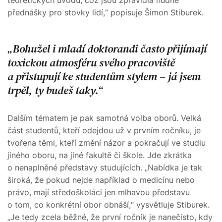
teoretických úvodů, což jsou zpravidla nudné
přednášky pro stovky lidí,“ popisuje Šimon Stiburek.
Bohužel i mladí doktorandi často přijímají
toxickou atmosféru svého pracoviště
a přistupují ke studentům stylem – já jsem
trpěl, ty budeš taky.
Dalším tématem je pak samotná volba oborů. Velká
část studentů, kteří odejdou už v prvním ročníku, je
tvořena těmi, kteří změní názor a pokračují ve studiu
jiného oboru, na jiné fakultě či škole. Jde zkrátka
o nenaplněné představy studujících. „Nabídka je tak
široká, že pokud nejde například o medicínu nebo
právo, mají středoškoláci jen mlhavou představu
o tom, co konkrétní obor obnáší,“ vysvětluje Stiburek.
„Je tedy zcela běžné, že první ročník je nanečisto, kdy