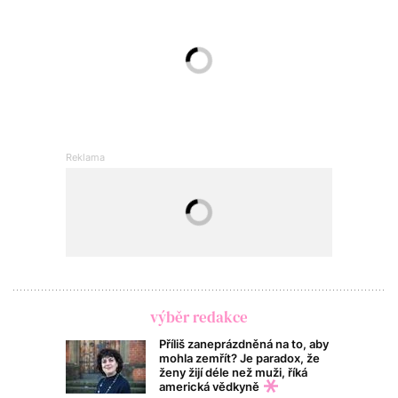
výběr redakce
Příliš zaneprázdněná na to, aby
mohla zemřít? Je paradox, že
ženy žijí déle než muži, říká
americká vědkyně