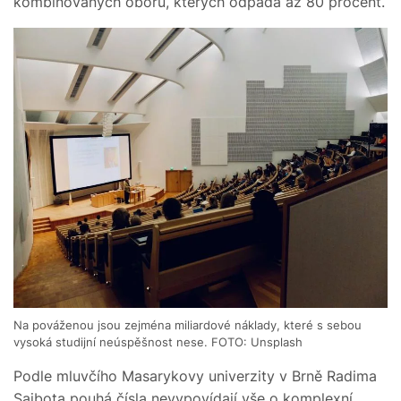
kombinovaných oborů, kterých odpadá až 80 procent.
Na pováženou jsou zejména miliardové náklady, které s sebou
vysoká studijní neúspěšnost nese. FOTO: Unsplash
Podle mluvčího Masarykovy univerzity v Brně Radima
Sajbota pouhá čísla nevypovídají vše o komplexní