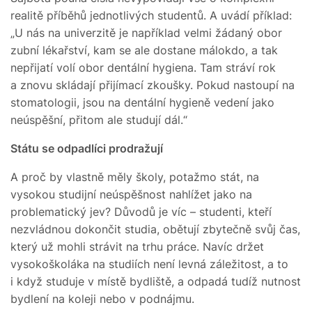
realitě příběhů jednotlivých studentů. A uvádí příklad:
„U nás na univerzitě je například velmi žádaný obor
zubní lékařství, kam se ale dostane málokdo, a tak
nepřijatí volí obor dentální hygiena. Tam stráví rok
a znovu skládají přijímací zkoušky. Pokud nastoupí na
stomatologii, jsou na dentální hygieně vedení jako
neúspěšní, přitom ale studují dál.“
Státu se odpadlíci prodražují
A proč by vlastně měly školy, potažmo stát, na
vysokou studijní neúspěšnost nahlížet jako na
problematický jev? Důvodů je víc – studenti, kteří
nezvládnou dokončit studia, obětují zbytečně svůj čas,
který už mohli strávit na trhu práce. Navíc držet
vysokoškoláka na studiích není levná záležitost, a to
i když studuje v místě bydliště, a odpadá tudíž nutnost
bydlení na koleji nebo v podnájmu.