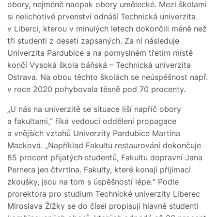
obory, nejméně naopak obory umělecké. Mezi školami
si nelichotivé prvenství odnáší Technická univerzita
v Liberci, kterou v minulých letech dokončili méně než
tři studenti z deseti zapsaných. Za ní následuje
Univerzita Pardubice a na pomyslném třetím místě
končí Vysoká škola báňská – Technická univerzita
Ostrava. Na obou těchto školách se neúspěšnost např.
v roce 2020 pohybovala těsně pod 70 procenty.
„U nás na univerzitě se situace liší napříč obory
a fakultami,“ říká vedoucí oddělení propagace
a vnějších vztahů Univerzity Pardubice Martina
Macková. „Například Fakultu restaurování dokončuje
85 procent přijatých studentů, Fakultu dopravní Jana
Pernera jen čtvrtina. Fakulty, které konají přijímací
zkoušky, jsou na tom s úspěšností lépe.“ Podle
prorektora pro studium Technické univerzity Liberec
Miroslava Žižky se do čísel propisují hlavně studenti