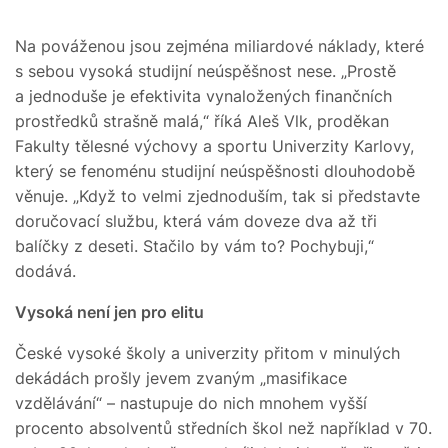
Na pováženou jsou zejména miliardové náklady, které
s sebou vysoká studijní neúspěšnost nese. „Prostě
a jednoduše je efektivita vynaložených finančních
prostředků strašně malá,“ říká Aleš Vlk, proděkan
Fakulty tělesné výchovy a sportu Univerzity Karlovy,
který se fenoménu studijní neúspěšnosti dlouhodobě
věnuje. „Když to velmi zjednoduším, tak si představte
doručovací službu, která vám doveze dva až tři
balíčky z deseti. Stačilo by vám to? Pochybuji,“
dodává.
Vysoká není jen pro elitu
České vysoké školy a univerzity přitom v minulých
dekádách prošly jevem zvaným „masifikace
vzdělávání“ – nastupuje do nich mnohem vyšší
procento absolventů středních škol než například v 70.