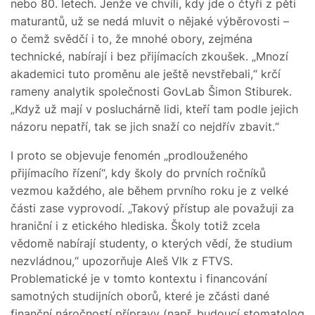
nebo 80. letech. Jenže ve chvíli, kdy jde o čtyři z pěti
maturantů, už se nedá mluvit o nějaké výběrovosti –
o čemž svědčí i to, že mnohé obory, zejména
technické, nabírají i bez přijímacích zkoušek. „Mnozí
akademici tuto proměnu ale ještě nevstřebali,“ krčí
rameny analytik společnosti GovLab Šimon Stiburek.
„Když už mají v posluchárně lidi, kteří tam podle jejich
názoru nepatří, tak se jich snaží co nejdřív zbavit.“
I proto se objevuje fenomén „prodlouženého
přijímacího řízení“, kdy školy do prvních ročníků
vezmou každého, ale během prvního roku je z velké
části zase vyprovodí. „Takový přístup ale považuji za
hraniční i z etického hlediska. Školy totiž zcela
vědomě nabírají studenty, o kterých vědí, že studium
nezvládnou,“ upozorňuje Aleš Vlk z FTVS.
Problematické je v tomto kontextu i financování
samotných studijních oborů, které je zčásti dané
finanční náročností přípravy (např. budoucí stomatolog