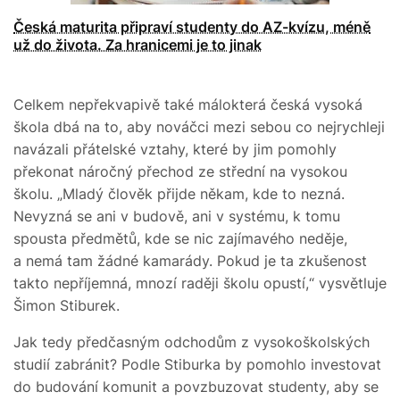
Česká maturita připraví studenty do AZ-kvízu, méně
už do života. Za hranicemi je to jinak
Celkem nepřekvapivě také málokterá česká vysoká
škola dbá na to, aby nováčci mezi sebou co nejrychleji
navázali přátelské vztahy, které by jim pomohly
překonat náročný přechod ze střední na vysokou
školu. „Mladý člověk přijde někam, kde to nezná.
Nevyzná se ani v budově, ani v systému, k tomu
spousta předmětů, kde se nic zajímavého neděje,
a nemá tam žádné kamarády. Pokud je ta zkušenost
takto nepříjemná, mnozí raději školu opustí,“ vysvětluje
Šimon Stiburek.
Jak tedy předčasným odchodům z vysokoškolských
studií zabránit? Podle Stiburka by pomohlo investovat
do budování komunit a povzbuzovat studenty, aby se