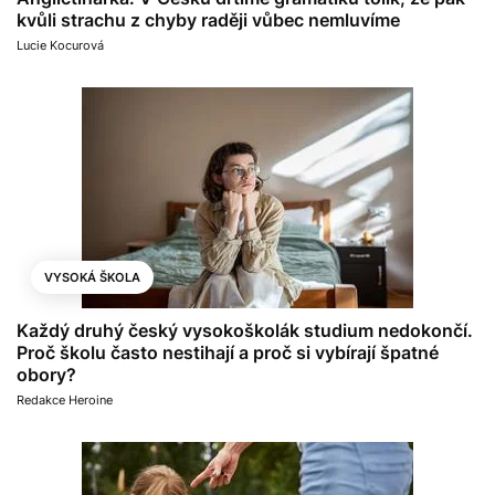
kvůli strachu z chyby raději vůbec nemluvíme
Lucie Kocurová
VYSOKÁ ŠKOLA
Každý druhý český vysokoškolák studium nedokončí.
Proč školu často nestihají a proč si vybírají špatné
obory?
Redakce Heroine