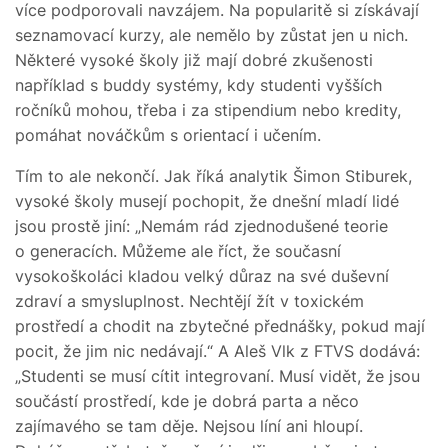
více podporovali navzájem. Na popularitě si získávají
seznamovací kurzy, ale nemělo by zůstat jen u nich.
Některé vysoké školy již mají dobré zkušenosti
například s buddy systémy, kdy studenti vyšších
ročníků mohou, třeba i za stipendium nebo kredity,
pomáhat nováčkům s orientací i učením.
Tím to ale nekončí. Jak říká analytik Šimon Stiburek,
vysoké školy musejí pochopit, že dnešní mladí lidé
jsou prostě jiní: „Nemám rád zjednodušené teorie
o generacích. Můžeme ale říct, že současní
vysokoškoláci kladou velký důraz na své duševní
zdraví a smysluplnost. Nechtějí žít v toxickém
prostředí a chodit na zbytečné přednášky, pokud mají
pocit, že jim nic nedávají.“ A Aleš Vlk z FTVS dodává:
„Studenti se musí cítit integrovaní. Musí vidět, že jsou
součástí prostředí, kde je dobrá parta a něco
zajímavého se tam děje. Nejsou líní ani hloupí.