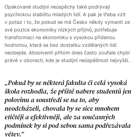
Opakované studijní neúspěchy také podrývají
psychickou stabilitu mladých lidí. A pak je třeba vzít
v potaz i to, že pokud se má Česko někdy vymanit ze
své pozice ekonomiky nízkých příjmů, potřebuje
transformaci na ekonomiku s vysokou přidanou
hodnotou, která se bez dostatku vzdělaných lidí
neobejde. Absolventi přitom dnes často zoufale chybí
právě v oborech, kde je studijní neúspěšnost nejvyšší.
Pokud by se některá fakulta či celá vysoká
škola rozhodla, že příště nabere studentů jen
polovinu a soustředí se na to, aby
neodcházeli, chovala by se sice mnohem
etičtěji a efektivněji, ale za současných
podmínek by si pod sebou sama podřezávala
větev.