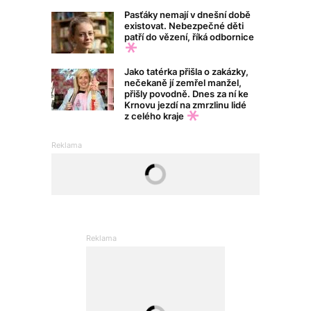
Pasťáky nemají v dnešní době
existovat. Nebezpečné děti
patří do vězení, říká odbornice
Jako tatérka přišla o zakázky,
nečekaně jí zemřel manžel,
přišly povodně. Dnes za ní ke
Krnovu jezdí na zmrzlinu lidé
z celého kraje