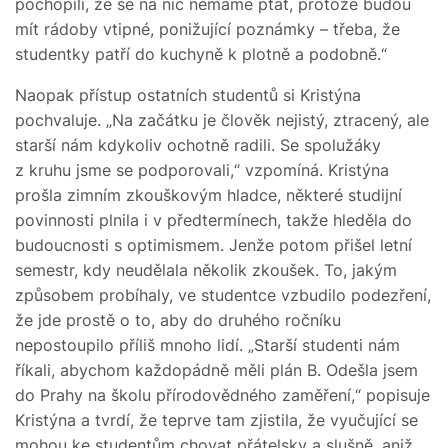
pochopili, že se na nic nemáme ptát, protože budou
mít rádoby vtipné, ponižující poznámky – třeba, že
studentky patří do kuchyně k plotně a podobně.“
Naopak přístup ostatních studentů si Kristýna
pochvaluje. „Na začátku je člověk nejistý, ztracený, ale
starší nám kdykoliv ochotně radili. Se spolužáky
z kruhu jsme se podporovali,“ vzpomíná. Kristýna
prošla zimním zkouškovým hladce, některé studijní
povinnosti plnila i v předtermínech, takže hleděla do
budoucnosti s optimismem. Jenže potom přišel letní
semestr, kdy neudělala několik zkoušek. To, jakým
způsobem probíhaly, ve studentce vzbudilo podezření,
že jde prostě o to, aby do druhého ročníku
nepostoupilo příliš mnoho lidí. „Starší studenti nám
říkali, abychom každopádně měli plán B. Odešla jsem
do Prahy na školu přírodovědného zaměření,“ popisuje
Kristýna a tvrdí, že teprve tam zjistila, že vyučující se
mohou ke studentům chovat přátelsky a slušně, aniž