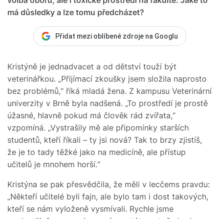
má důsledky a lze tomu předcházet?
Přidat mezi oblíbené zdroje na Googlu
Kristýně je jednadvacet a od dětství touží být
veterinářkou. „Přijímací zkoušky jsem složila naprosto
bez problémů,“ říká mladá žena. Z kampusu Veterinární
univerzity v Brně byla nadšená. „To prostředí je prostě
úžasné, hlavně pokud má člověk rád zvířata,“
vzpomíná. „Vystrašily mě ale připomínky starších
studentů, kteří říkali – ty jsi nová? Tak to brzy zjistíš,
že je to tady těžké jako na medicíně, ale přístup
učitelů je mnohem horší.“
Kristýna se pak přesvědčila, že měli v lecčems pravdu:
„Někteří učitelé byli fajn, ale bylo tam i dost takových,
kteří se nám vyloženě vysmívali. Rychle jsme