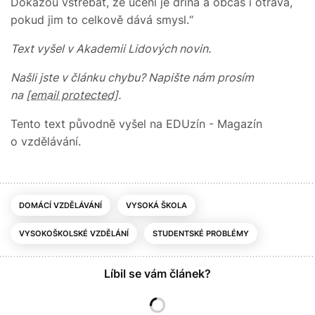
Dokážou vstřebat, že učení je dřina a občas i otrava,
pokud jim to celkově dává smysl.“
Text vyšel v Akademii Lidových novin.
Našli jste v článku chybu? Napište nám prosím
na
[email protected]
.
Tento text původně vyšel na EDUzín - Magazín
o vzdělávání.
DOMÁCÍ VZDĚLÁVÁNÍ
VYSOKÁ ŠKOLA
VYSOKOŠKOLSKÉ VZDĚLÁNÍ
STUDENTSKÉ PROBLÉMY
Líbil se vám článek?