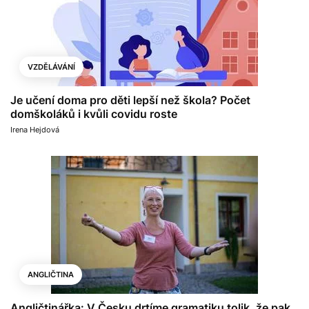
VZDĚLÁVÁNÍ
Je učení doma pro děti lepší než škola? Počet
domškoláků i kvůli covidu roste
Irena Hejdová
ANGLIČTINA
Angličtinářka: V Česku drtíme gramatiku tolik, že pak