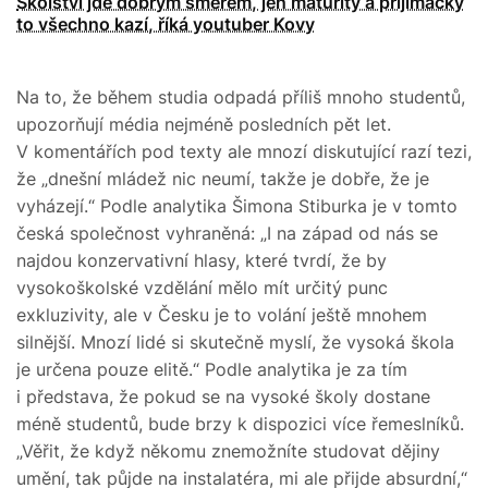
Školství jde dobrým směrem, jen maturity a přijímačky
to všechno kazí, říká youtuber Kovy
Na to, že během studia odpadá příliš mnoho studentů,
upozorňují média nejméně posledních pět let.
V komentářích pod texty ale mnozí diskutující razí tezi,
že „dnešní mládež nic neumí, takže je dobře, že je
vyházejí.“ Podle analytika Šimona Stiburka je v tomto
česká společnost vyhraněná: „I na západ od nás se
najdou konzervativní hlasy, které tvrdí, že by
vysokoškolské vzdělání mělo mít určitý punc
exkluzivity, ale v Česku je to volání ještě mnohem
silnější. Mnozí lidé si skutečně myslí, že vysoká škola
je určena pouze elitě.“ Podle analytika je za tím
i představa, že pokud se na vysoké školy dostane
méně studentů, bude brzy k dispozici více řemeslníků.
„Věřit, že když někomu znemožníte studovat dějiny
umění, tak půjde na instalatéra, mi ale přijde absurdní,“