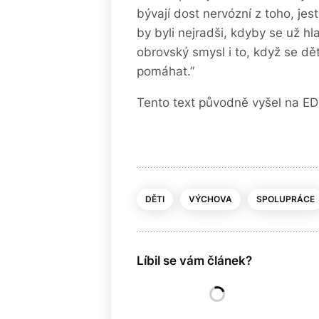
bývají dost nervózní z toho, jes
by byli nejradši, kdyby se už hl
obrovský smysl i to, když se d
pomáhat.”
Tento text původně vyšel na ED
DĚTI
VÝCHOVA
SPOLUPRÁCE
Líbil se vám článek?