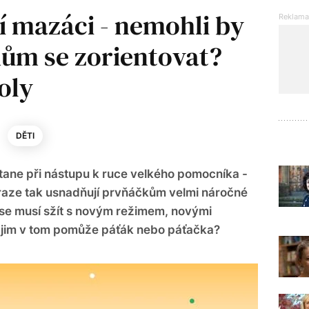
cí mazáci - nemohli by
ům se zorientovat?
oly
DĚTI
tane při nástupu k ruce velkého pomocníka -
Praze tak usnadňují prvňáčkům velmi náročné
se musí sžít s novým režimem, novými
k jim v tom pomůže páťák nebo páťačka?