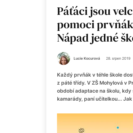
Páťáci jsou vel
pomoci prvňák
Nápad jedné šk
Lucie Kocurová
28. srpen 2019
Každý prvňák v téhle škole dos
z páté třídy. V ZŠ Mohylová v 
období adaptace na školu, kdy 
kamarády, paní učitelkou... Ja