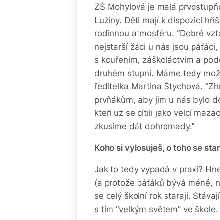
ZŠ Mohylová je malá prvostupňov
Lužiny. Děti mají k dispozici hři
rodinnou atmosféru. “Dobré vzta
nejstarší žáci u nás jsou páťác
s kouřením, záškoláctvím a podo
druhém stupni. Máme tedy možn
ředitelka Martina Štychová. “Zhr
prvňákům, aby jim u nás bylo d
kteří už se cítili jako velcí mazác
zkusíme dát dohromady.”
Koho si vylosuješ, o toho se sta
Jak to tedy vypadá v praxi? Hne
(a protože páťáků bývá méně, n
se celý školní rok starají. Stáv
s tím “velkým světem” ve škole.