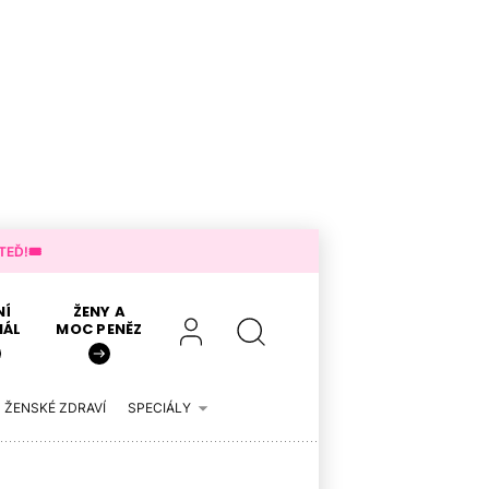
EĎ!🎟️
NÍ
ŽENY A
IÁL
MOC PENĚZ
ŽENSKÉ ZDRAVÍ
SPECIÁLY