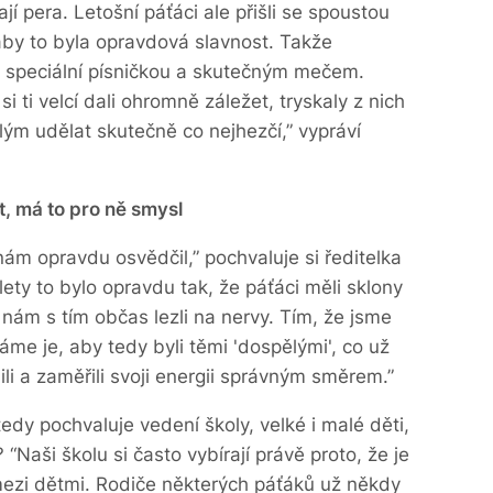
í pera. Letošní páťáci ale přišli se spoustou
aby to byla opravdová slavnost. Takže
e speciální písničkou a skutečným mečem.
 si ti velcí dali ohromně záležet, tryskaly z nich
lým udělat skutečně co nejhezčí,” vypráví
 má to pro ně smysl
nám opravdu osvědčil,” pochvaluje si ředitelka
ety to bylo opravdu tak, že páťáci měli sklony
u nám s tím občas lezli na nervy. Tím, že jsme
me je, aby tedy byli těmi 'dospělými', co už
li a zaměřili svoji energii správným směrem.”
edy pochvaluje vedení školy, velké i malé děti,
e? “Naši školu si často vybírají právě proto, že je
mezi dětmi. Rodiče některých páťáků už někdy