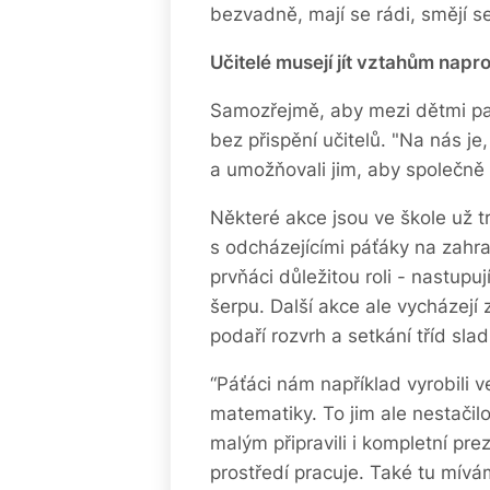
bezvadně, mají se rádi, smějí se 
Učitelé musejí jít vztahům napro
Samozřejmě, aby mezi dětmi pa
bez přispění učitelů. "Na nás je,
a umožňovali jim, aby společně t
Některé akce jsou ve škole už tr
s odcházejícími páťáky na zahrad
prvňáci důležitou roli - nastup
šerpu. Další akce ale vycházejí z 
podaří rozvrh a setkání tříd sladi
“Páťáci nám například vyrobili
matematiky. To jim ale nestačilo
malým připravili i kompletní pr
prostředí pracuje. Také tu mívá