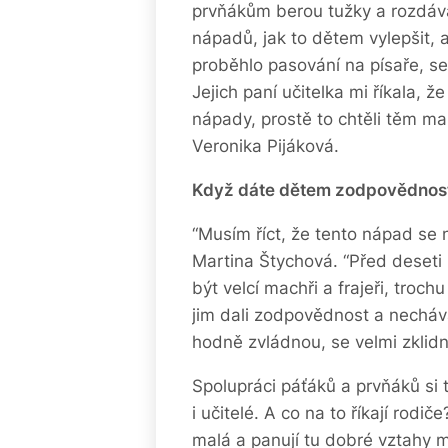
prvňákům berou tužky a rozdávaj
nápadů, jak to dětem vylepšit, 
proběhlo pasování na písaře, s
Jejich paní učitelka mi říkala, že
nápady, prostě to chtěli těm ma
Veronika Pijáková.
Když dáte dětem zodpovědnost,
“Musím říct, že tento nápad se 
Martina Štychová. “Před deseti l
být velcí machři a frajeři, troch
jim dali zodpovědnost a nechává
hodně zvládnou, se velmi zklidni
Spolupráci páťáků a prvňáků si t
i učitelé. A co na to říkají rodič
malá a panují tu dobré vztahy 