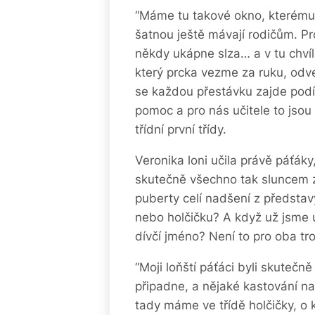
“Máme tu takové okno, kterému
šatnou ještě mávají rodičům. Pr
někdy ukápne slza… a v tu chvíli
který prcka vezme za ruku, odved
se každou přestávku zajde podíva
pomoc a pro nás učitele to jsou 
třídní první třídy.
Veronika loni učila právě páťáky
skutečně všechno tak sluncem z
puberty celí nadšení z představy
nebo holčičku? A když už jsme u
dívčí jméno? Není to pro oba tro
“Moji loňští páťáci byli skutečn
připadne, a nějaké kastování na
tady máme ve třídě holčičky, o kt