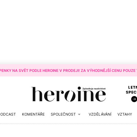
ENKY NA SVĚT PODLE HEROINE V PRODEJI! ZA VÝHODNĚJŠÍ CENU POUZE T
LET
SPEC
PODCAST
KOMENTÁŘE
SPOLEČNOST
VZDĚLÁVÁNÍ
VZTAHY