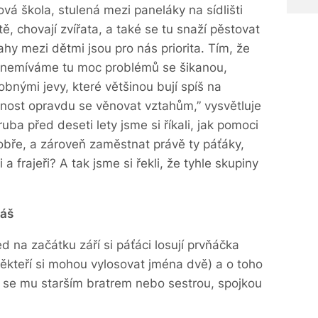
á škola, stulená mezi paneláky na sídlišti
ště, chovají zvířata, a také se tu snaží pěstovat
hy mezi dětmi jsou pro nás priorita. Tím, že
i, nemíváme tu moc problémů se šikanou,
bnými jevy, které většinou bují spíš na
ost opravdu se věnovat vztahům,” vysvětluje
uba před deseti lety jsme si říkali, jak pomoci
obře, a zároveň zaměstnat právě ty páťáky,
i a frajeři? A tak jsme si řekli, že tyhle skupiny
ráš
d na začátku září si páťáci losují prvňáčka
ěkteří si mohou vylosovat jména dvě) a o toho
ají se mu starším bratrem nebo sestrou, spojkou