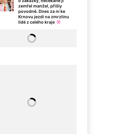
o zakázky, nečekaně jí
zemřel manžel, přišly
povodně. Dnes za ní ke
Krnovu jezdí na zmrzlinu
lidé z celého kraje