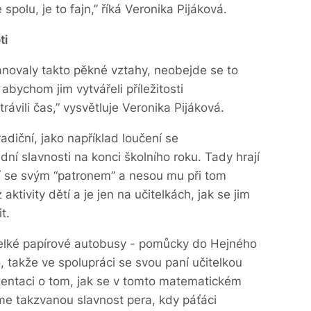
spolu, je to fajn,” říká Veronika Pijáková.
ti
novaly takto pěkné vztahy, neobejde se to
 abychom jim vytvářeli příležitosti
rávili čas,” vysvětluje Veronika Pijáková.
adiční, jako například loučení se
ní slavnosti na konci školního roku. Tady hrají
ují se svým “patronem” a nesou mu při tom
aktivity dětí a je jen na učitelkách, jak se jim
t.
 velké papírové autobusy - pomůcky do Hejného
, takže ve spolupráci se svou paní učitelkou
ezentaci o tom, jak se v tomto matematickém
me takzvanou slavnost pera, kdy páťáci