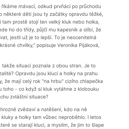
 říkáme mávací, odkud prvňáci po průchodu
o některé děti jsou ty začátky opravdu těžké,
 tam prostě stojí ten velký kluk nebo holka,
e ho do třídy, půjčí mu kapesník a slíbí, že
t, jestli už je to lepší. To je neocenitelná
krásné chvilky,” popisuje Veronika Pijáková,
, takže situaci poznala z obou stran. Je to
alité? Opravdu jsou kluci a holky na prahu
, že mají celý rok "na hrbu" cizího chlapečka
 toho - co když si kluk vytáhne z klobouku
chu zvláštní situace?
ě hrozně zvědaví a natěšení, kdo na ně
 kluky a holky tam vůbec neproběhlo. I letos
eré se starají kluci, a myslím, že jim to šlape