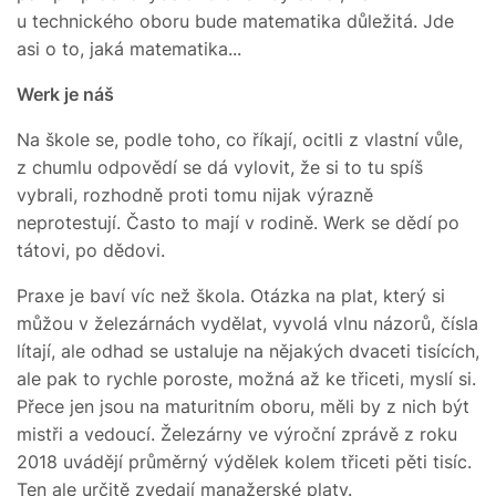
u technického oboru bude matematika důležitá. Jde
asi o to, jaká matematika...
Werk je náš
Na škole se, podle toho, co říkají, ocitli z vlastní vůle,
z chumlu odpovědí se dá vylovit, že si to tu spíš
vybrali, rozhodně proti tomu nijak výrazně
neprotestují. Často to mají v rodině. Werk se dědí po
tátovi, po dědovi.
Praxe je baví víc než škola. Otázka na plat, který si
můžou v železárnách vydělat, vyvolá vlnu názorů, čísla
lítají, ale odhad se ustaluje na nějakých dvaceti tisících,
ale pak to rychle poroste, možná až ke třiceti, myslí si.
Přece jen jsou na maturitním oboru, měli by z nich být
mistři a vedoucí. Železárny ve výroční zprávě z roku
2018 uvádějí průměrný výdělek kolem třiceti pěti tisíc.
Ten ale určitě zvedají manažerské platy.