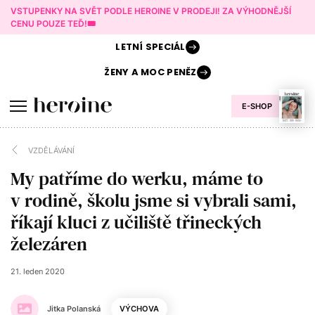
VSTUPENKY NA SVĚT PODLE HEROINE V PRODEJI! ZA VÝHODNĚJŠÍ
CENU POUZE TEĎ!🎟️
LETNÍ
SPECIÁL
ŽENY A
MOC PENĚZ
E-SHOP
VZDĚLÁVÁNÍ
My patříme do werku, máme to
v rodině, školu jsme si vybrali sami,
říkají kluci z učiliště třineckých
železáren
21. leden 2020
Jitka Polanská
VÝCHOVA