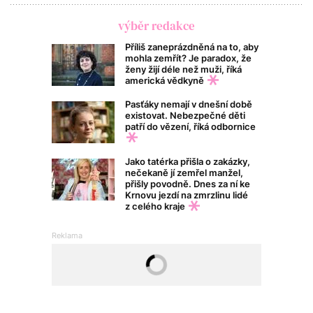
výběr redakce
Příliš zaneprázdněná na to, aby
mohla zemřít? Je paradox, že
ženy žijí déle než muži, říká
americká vědkyně
Pasťáky nemají v dnešní době
existovat. Nebezpečné děti
patří do vězení, říká odbornice
Jako tatérka přišla o zakázky,
nečekaně jí zemřel manžel,
přišly povodně. Dnes za ní ke
Krnovu jezdí na zmrzlinu lidé
z celého kraje