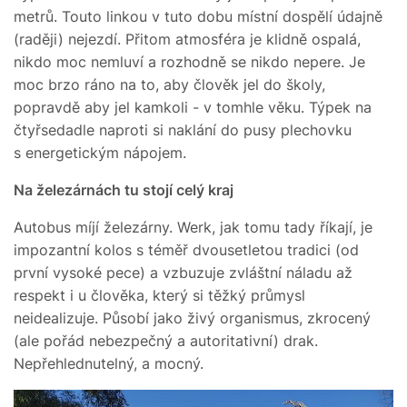
metrů. Touto linkou v tuto dobu místní dospělí údajně
(raději) nejezdí. Přitom atmosféra je klidně ospalá,
nikdo moc nemluví a rozhodně se nikdo nepere. Je
moc brzo ráno na to, aby člověk jel do školy,
popravdě aby jel kamkoli - v tomhle věku. Týpek na
čtyřsedadle naproti si naklání do pusy plechovku
s energetickým nápojem.
Na železárnách tu stojí celý kraj
Autobus míjí železárny. Werk, jak tomu tady říkají, je
impozantní kolos s téměř dvousetletou tradici (od
první vysoké pece) a vzbuzuje zvláštní náladu až
respekt i u člověka, který si těžký průmysl
neidealizuje. Působí jako živý organismus, zkrocený
(ale pořád nebezpečný a autoritativní) drak.
Nepřehlednutelný, a mocný.