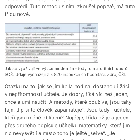
odpovědi. Tuto metodu s nimi zkoušel poprvé, má tuto
třídu nově.
Jak se využívají ve výuce moderní metody, u maturitních oborů
SOŠ. Údaje vycházejí z 3 820 inspekčních hospitací. Zdroj ČŠI.
Otázku na to, jak se jim líbila hodina, dostanou i žáci,
v nepřítomnosti učitele. Je dobrý, říká víc než jeden,
chce a umí naučit. A metody, které používá, jsou taky
fajn, „líp si to člověk zapamatuje“. Jsou tady i učitelé,
kteří jsou méně oblíbení? Nojééje, třída ožije a jeden
přes druhého popisuje učitelku matematiky, která jim
nic nevysvětlí a místo toho je ještě „seřve“. „Je