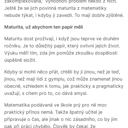
zakomplexovaná,“ vyhodnotí problém někdo z nich.
Ještě že se jich povinná maturita z matematiky
nebude týkat, i kdyby ji zavedli. To mají dobře zjištěné.
Maturita, už abychom ten papír měli
Maturitu dost prožívají, i když jsou teprve ve druhém
ročníku. Je to důležitý papír, který ovlivní jejich život.
Výuku měří tím, zda jim pomůže zkoušku dospělosti
úspěšně složit.
Kdyby si mohli něco přát, chtěli by ji jinou, než je teď,
jinou, než mají lidi z gymplu, což může znamenat jinou
obecně, vzhledem k tomu, jak prakticky a pragmaticky
uvažují, s citem pro to, co dává smysl.
Matematika podávaná ve škole prý pro ně moc
praktický přínos nemá. Takže špatný učitel je
připravuje o čas, ale jinak o nic zásadního, co by jim
pak při práci chybělo. Člověk by čekal, že