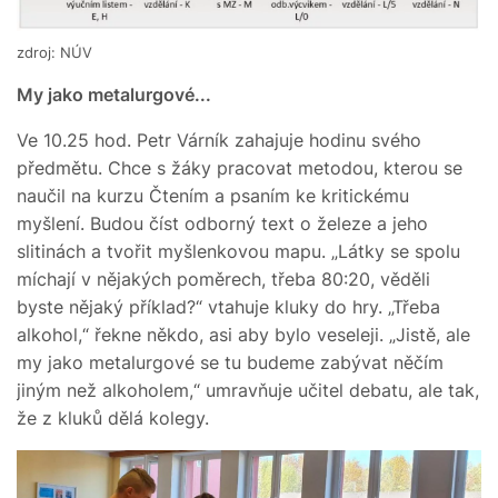
zdroj: NÚV
My jako metalurgové...
Ve 10.25 hod. Petr Várník zahajuje hodinu svého
předmětu. Chce s žáky pracovat metodou, kterou se
naučil na kurzu Čtením a psaním ke kritickému
myšlení. Budou číst odborný text o železe a jeho
slitinách a tvořit myšlenkovou mapu. „Látky se spolu
míchají v nějakých poměrech, třeba 80:20, věděli
byste nějaký příklad?“ vtahuje kluky do hry. „Třeba
alkohol,“ řekne někdo, asi aby bylo veseleji. „Jistě, ale
my jako metalurgové se tu budeme zabývat něčím
jiným než alkoholem,“ umravňuje učitel debatu, ale tak,
že z kluků dělá kolegy.