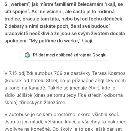
S „werkem“, jak místní familiárně železárnám říkají, se
cítí spojení. Asi ne všichni, ale často je to rodinná
tradice, pracuje tam táta, nebo byl od fochu dědeček.
Z debaty s nimi získáte pocit, že si své budoucí
pracoviště neoškliví a že jsou se svým životem docela
spokojení. "My patříme do werku," říkají.
Přidat mezi oblíbené zdroje na Googlu
V 7.15 odjíždí autobus 709 ze zastávky Terasa Kosmos
(kousek od hotelu Steel, co je příznačně anglicky ocel)
a končí na Kanadě. Takhle se jmenuje čtvrť, kde je
sídlo učiliště (dnes se tomu tedy říká střední odborná
škola) třineckých železáren.
V autobuse je celkem prostorno, skoro všichni sedí.
Jsou tu jen mladí, většinou kluci, a všechny to nakonec
vyplivne na konečné. Do školy je to pak ještě pár set