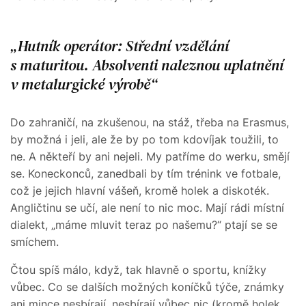
Hutník operátor: Střední vzdělání
s maturitou. Absolventi naleznou uplatnění
v metalurgické výrobě
Do zahraničí, na zkušenou, na stáž, třeba na Erasmus,
by možná i jeli, ale že by po tom kdovíjak toužili, to
ne. A někteří by ani nejeli. My patříme do werku, smějí
se. Koneckonců, zanedbali by tím trénink ve fotbale,
což je jejich hlavní vášeň, kromě holek a diskoték.
Angličtinu se učí, ale není to nic moc. Mají rádi místní
dialekt, „máme mluvit teraz po našemu?“ ptají se se
smíchem.
Čtou spíš málo, když, tak hlavně o sportu, knížky
vůbec. Co se dalších možných koníčků týče, známky
ani mince nesbírají, nesbírají vůbec nic (kromě holek,