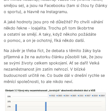
smějou se), a jsou na Facebooku (tam si čtou ty články
o sportu), a hlavně na Instagramu.
A jaké hodnoty jsou pro ně důležité? Po chvíli váhání
někdo řekne - loajalita. Trochu při tom škobrtne
a ostatní se smějí. A taky, když někoho požádáte
o pomoc, a on je ochotný, říká někdo další.
Na závěr je třeba říct, že debata s těmito žáky byla
příjemná a že na autorku článku působili tak, že jsou
se svými životy celkem spokojení. Ať se daří! Velká
nezaměstnanost jim zatím nehrozí. V blízké
budoucnosti určitě ne. Co bude dál v dnešní rychle se
měnící společnosti, to ale nikdo neví.