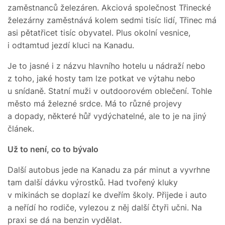
zaměstnanců železáren. Akciová společnost Třinecké
železárny zaměstnává kolem sedmi tisíc lidí, Třinec má
asi pětatřicet tisíc obyvatel. Plus okolní vesnice,
i odtamtud jezdí kluci na Kanadu.
Je to jasné i z názvu hlavního hotelu u nádraží nebo
z toho, jaké hosty tam lze potkat ve výtahu nebo
u snídaně. Statní muži v outdoorovém oblečení. Tohle
město má železné srdce. Má to různé projevy
a dopady, některé hůř vydýchatelné, ale to je na jiný
článek.
Už to není, co to bývalo
Další autobus jede na Kanadu za pár minut a vyvrhne
tam další dávku výrostků. Had tvořený kluky
v mikinách se doplazí ke dveřím školy. Přijede i auto
a neřídí ho rodiče, vylezou z něj další čtyři učni. Na
praxi se dá na benzin vydělat.