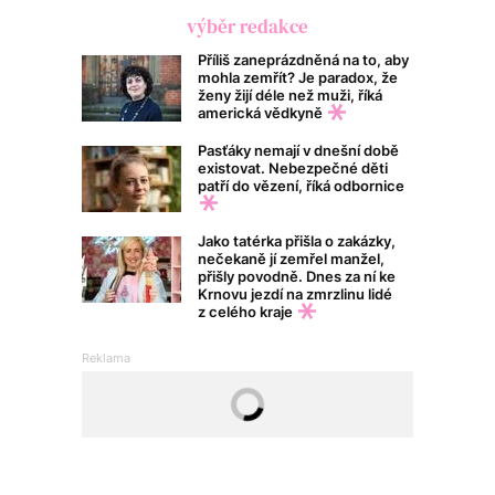
výběr redakce
Příliš zaneprázdněná na to, aby
mohla zemřít? Je paradox, že
ženy žijí déle než muži, říká
americká vědkyně
Pasťáky nemají v dnešní době
existovat. Nebezpečné děti
patří do vězení, říká odbornice
Jako tatérka přišla o zakázky,
nečekaně jí zemřel manžel,
přišly povodně. Dnes za ní ke
Krnovu jezdí na zmrzlinu lidé
z celého kraje