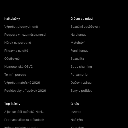
Kalkulačky
O čem se mluví
Výpočet plodných dnů
Sexuální obtěžování
Podpora v nezaměstnanosti
Narcismus
Nárok na porodné
Mateřství
Přídavky na dítě
Feminismus
Ošetřovné
Sexualita
Nemocenská OSVČ
Body shaming
Termín porodu
Polyamorie
Výpočet mateřské 2026
Duševní zdraví
Rodičovský příspěvek 2026
Ženy v politice
Top články
O nás
A jak se těší tatínek? Není…
Inzerce
Protivná učitelka o školách
Náš tým
Intimní snímky porodu
Kontakty