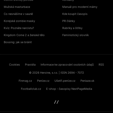
Mužská masturbace
Manuál pro moderní mámy
Co nesnášíme v sauně
Kde koupit časopis
Korejské zombie masky
PR články
Kvíz: Poznáte narcistu?
Rubriky a štítky
Kingdom Come 2 a ženské tělo
Feministický slovník
Bossing: jak se bránit
Cookies
Pravidla
Informace ke zpracování osobních údajů
RSS
© 2026 Heroine, s.r.o. | ISSN 2694 - 7072
Finmag.cz
Peníze.cz
Ušetři.peníze.cz
Peniaze.sk
Footballclub.cz
E-shop - časopisy NextPageMedia
sinfin.digital