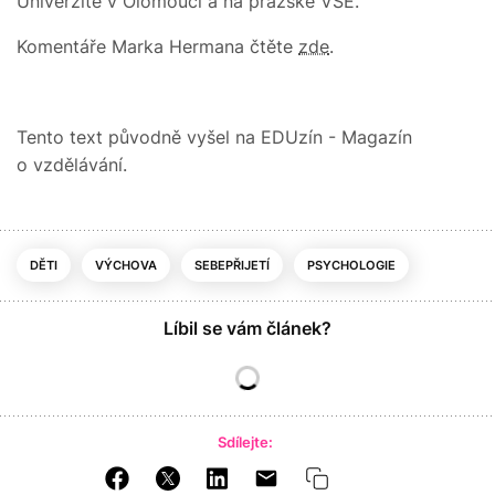
Univerzitě v Olomouci a na pražské VŠE.
Komentáře Marka Hermana čtěte
zde
.
Tento text původně vyšel na EDUzín - Magazín
o vzdělávání.
DĚTI
VÝCHOVA
SEBEPŘIJETÍ
PSYCHOLOGIE
Líbil se vám článek?
Sdílejte: