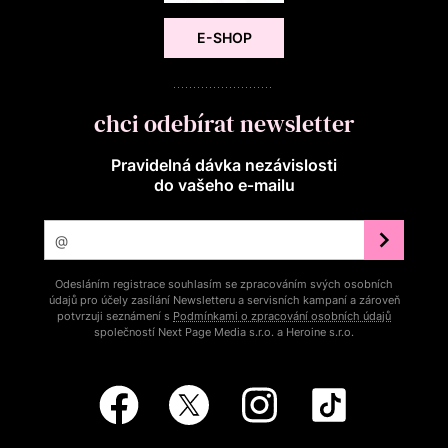
E-SHOP
chci odebírat newsletter
Pravidelná dávka nezávislosti
do vašeho e‑mailu
Odesláním registrace souhlasím se zpracováním svých osobních
údajů pro účely zasílání Newsletteru a servisních kampaní a zároveň
potvrzuji seznámení s
Podmínkami o zpracování osobních údajů
společností Next Page Media s.r.o. a Heroine s.r.o.