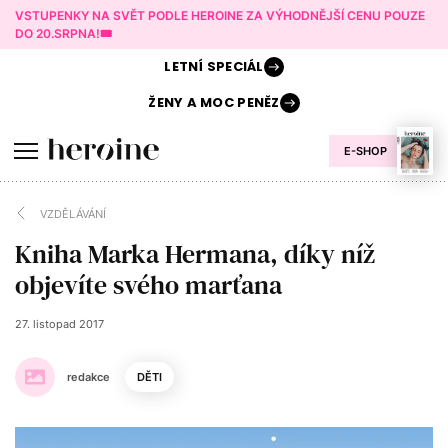
VSTUPENKY NA SVĚT PODLE HEROINE ZA VÝHODNĚJŠÍ CENU POUZE
DO 20.SRPNA!🎟️
LETNÍ
SPECIÁL
ŽENY A
MOC PENĚZ
E-SHOP
VZDĚLÁVÁNÍ
Kniha Marka Hermana, díky níž
objevíte svého marťana
27. listopad 2017
redakce
DĚTI