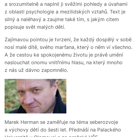
a srozumitelně a naplnil ji svěžími pohledy a úvahami
z oblasti psychologie a mezilidských vztahů. Text je
silný a naléhavý a zaujme také tím, s jakým citem
popisuje svět malých dětí.
Zajímavou pointou je tvrzení, že každý dospělý v sobě
nosí malé dítě, svého marťana, který o něm ví všechno.
A že cestou ke spokojenému životu je právě umění
naslouchat onomu vnitřnímu hlasu, na který mnoho
z nás už dávno zapomnělo.
Marek Herman se zaměřuje na téma seberozvoje
a výchovy dětí do šesti let. Přednáší na Palackého