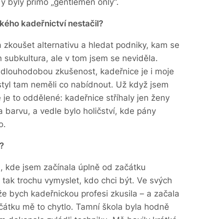
y byly přímo „gentlemen only“.
ého kadeřnictví nestačil?
 zkoušet alternativu a hledat podniky, kam se
 subkultura, ale v tom jsem se neviděla.
 dlouhodobou zkušenost, kadeřnice je i moje
styl tam neměli co nabídnout. Už když jsem
ě je to oddělené: kadeřnice stříhaly jen ženy
 barvu, a vedle bylo holičství, kde pány
o.
?
 kde jsem začínala úplně od začátku
 tak trochu vymyslet, kdo chci být. Ve svých
 že bych kadeřnickou profesi zkusila – a začala
čátku mě to chytlo. Tamní škola byla hodně