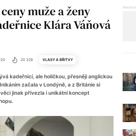
í ceny muže a ženy
kadeřnice Klára Váňová
020
20 328
VLASY A BŘITVY
á kadeřnicí, ale holičkou, přesněji anglickou
dnikáním začala v Londýně, a z Británie si
ěci jinak přivezla i unikátní koncept
hopu.