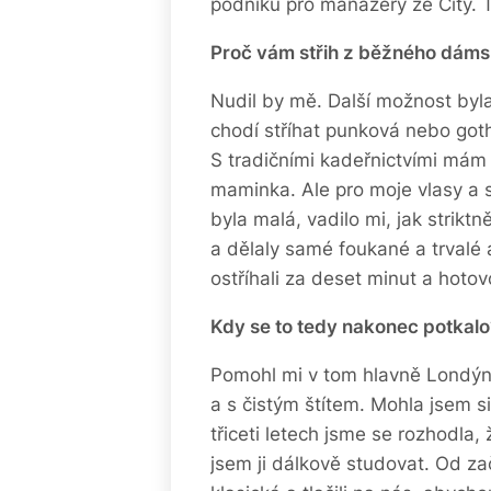
podniků pro manažery ze City. T
Proč vám střih z běžného dámsk
Nudil by mě. Další možnost byla
chodí stříhat punková nebo goth
S tradičními kadeřnictvími mám
maminka. Ale pro moje vlasy a 
byla malá, vadilo mi, jak striktn
a dělaly samé foukané a trvalé a
ostříhali za deset minut a hotov
Kdy se to tedy nakonec potkalo
Pomohl mi v tom hlavně Londýn,
a s čistým štítem. Mohla jsem si
třiceti letech jsme se rozhodla,
jsem ji dálkově studovat. Od za