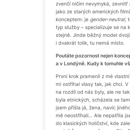
zvenčí ničím nevymyká, zevnitř 
jako ze starých amerických film
konceptem: je
gender-neutral
, 
typ služby – specializuje se na k
stejně. Jinde běžný model dvojí
i dvakrát tolik, tu nemá místo.
Poutáte pozornost nejen koncep
a v Londýně. Kudy k tomuhle v
První krok pramenil z mé vlastn
mi ostříhal vlasy tak, jak chci.
na rozdíl od nás byly, ale ne ta
byla etnických, scházela se tam 
jsem přišla já, žena, navíc jiné
mě neostříhali… Ale nepatřila j
do klasických holičství, kde za