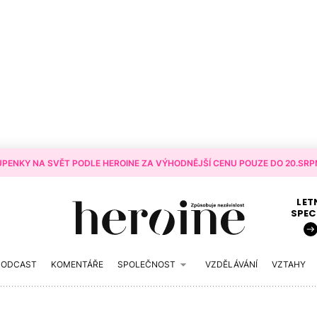
PENKY NA SVĚT PODLE HEROINE ZA VÝHODNĚJŠÍ CENU POUZE DO 20.SRPN
LET
SPEC
PODCAST
KOMENTÁŘE
SPOLEČNOST
VZDĚLÁVÁNÍ
VZTAHY