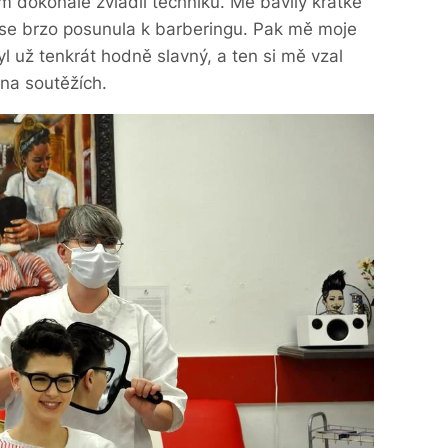
om dokonale zvládli techniku. Mě bavily krátké
m se brzo posunula k barberingu. Pak mě moje
yl už tenkrát hodně slavný, a ten si mě vzal
na soutěžích.