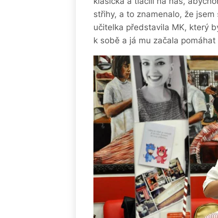
klasická a tlačili na nás, abych
střihy, a to znamenalo, že jse
učitelka představila MK, který b
k sobě a já mu začala pomáhat 