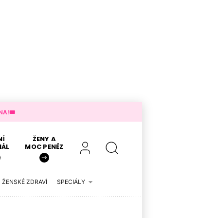
A!🎟️
NÍ
ŽENY A
IÁL
MOC PENĚZ
ŽENSKÉ ZDRAVÍ
SPECIÁLY