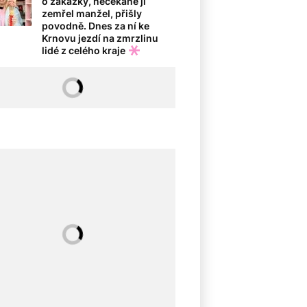
o zakázky, nečekaně jí
zemřel manžel, přišly
povodně. Dnes za ní ke
Krnovu jezdí na zmrzlinu
lidé z celého kraje