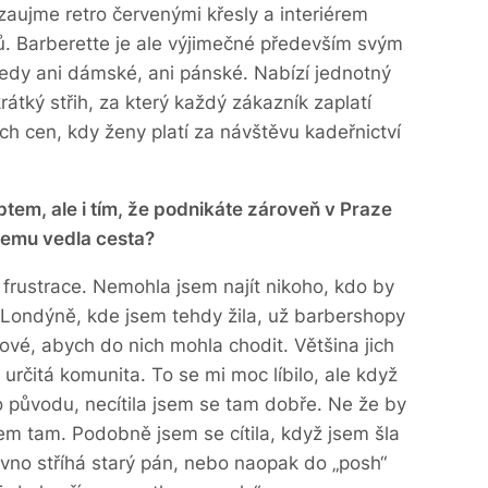
zaujme retro červenými křesly a interiérem
ů. Barberette je ale výjimečné především svým
tedy ani dámské, ani pánské. Nabízí jednotný
rátký střih, za který každý zákazník zaplatí
ch cen, kdy ženy platí za návštěvu kadeřnictví
tem, ale i tím, že podnikáte zároveň v Praze
šemu vedla cesta?
í frustrace. Nemohla jsem najít nikoho, kdo by
 V Londýně, kde jsem tehdy žila, už barbershopy
kové, abych do nich mohla chodit. Většina jich
určitá komunita. To se mi moc líbilo, ale když
ho původu, necítila jsem se tam dobře. Ne že by
sem tam. Podobně jsem se cítila, když jsem šla
levno stříhá starý pán, nebo naopak do „posh“