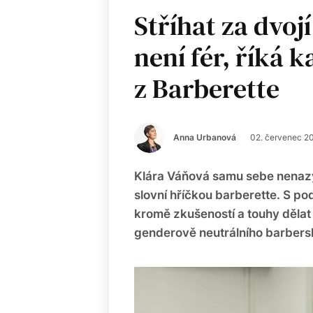
Stříhat za dvoj
není fér, říká 
z Barberette
Anna Urbanová
02. červenec 2
Klára Váňová samu sebe nenazýv
slovní hříčkou barberette. S po
kromě zkušeností a touhy dělat v
genderově neutrálního barbers