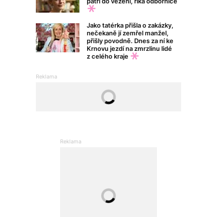
patří do vězení, říká odbornice
Jako tatérka přišla o zakázky,
nečekaně jí zemřel manžel,
přišly povodně. Dnes za ní ke
Krnovu jezdí na zmrzlinu lidé
z celého kraje