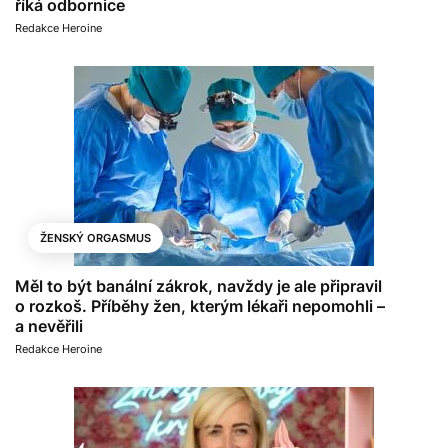
říká odbornice
Redakce Heroine
ŽENSKÝ ORGASMUS
Měl to být banální zákrok, navždy je ale připravil
o rozkoš. Příběhy žen, kterým lékaři nepomohli –
a nevěřili
Redakce Heroine