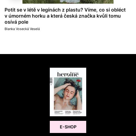
Potit se v létě v legínách z plastu? Víme, co si obléct
v úmorném horku a která česká značka kvůli tomu
osívá pole
Blanka Vosecká Veselá
E-SHOP