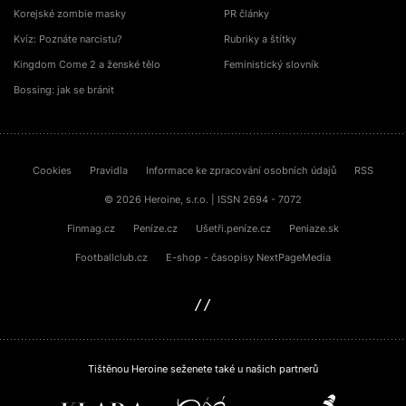
Korejské zombie masky
PR články
Kvíz: Poznáte narcistu?
Rubriky a štítky
Kingdom Come 2 a ženské tělo
Feministický slovník
Bossing: jak se bránit
Cookies
Pravidla
Informace ke zpracování osobních údajů
RSS
© 2026 Heroine, s.r.o. | ISSN 2694 - 7072
Finmag.cz
Peníze.cz
Ušetři.peníze.cz
Peniaze.sk
Footballclub.cz
E-shop - časopisy NextPageMedia
sinfin.digital
Tištěnou Heroine seženete také u našich partnerů