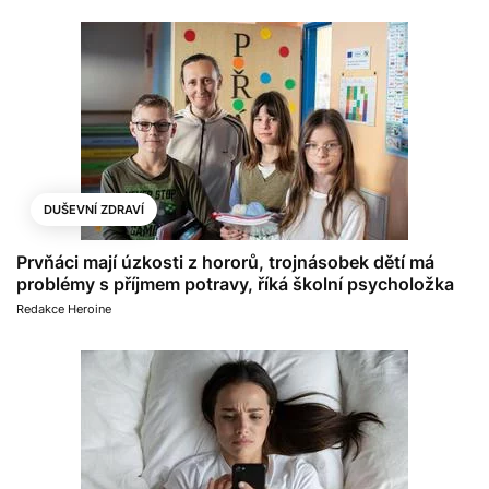
DUŠEVNÍ ZDRAVÍ
Prvňáci mají úzkosti z hororů, trojnásobek dětí má
problémy s příjmem potravy, říká školní psycholožka
Redakce Heroine