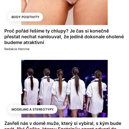
BODY POSITIVITY
Proč pořád řešíme ty chlupy? Je čas si konečně
přestat nechat namlouvat, že jedině dokonale oholené
budeme atraktivní
Redakce Heroine
MODELING A STEREOTYPY
Zavřeli nás v domě muže, který si vybíral, s kým bude
spát, říká Češka, kterou Epsteinův agent odvezl do