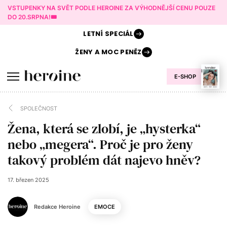
VSTUPENKY NA SVĚT PODLE HEROINE ZA VÝHODNĚJŠÍ CENU POUZE
DO 20.SRPNA!🎟️
LETNÍ
SPECIÁL
ŽENY A
MOC PENĚZ
E-SHOP
SPOLEČNOST
Žena, která se zlobí, je „hysterka“
nebo „megera“. Proč je pro ženy
takový problém dát najevo hněv?
17. březen 2025
Redakce Heroine
EMOCE