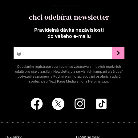
chci odebírat newsletter
Pravidelná dávka nezávislosti
do vašeho e‑mailu
Odesláním registrace souhlasím se zpracováním svých osobních
údajů pro účely zasílání Newsletteru a servisních kampaní a zároveň
potvrzuji seznámení s
Podmínkami o zpracování osobních údajů
společností Next Page Media s.r.o. a Heroine s.r.o.
Kalkulačky
O čem se mluví