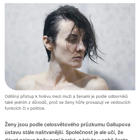
Odlišný přístup k hněvu mezi muži a ženami je podle odborníků
také jedním z důvodů, proč se ženy hůře prosazují ve vedoucích
funkcích či v politice.
Ženy jsou podle celosvětového průzkumu Gallupova
ústavu stále naštvanější. Společnost je ale učí, že
dávat najevo hněv není hezké, a tak to v sobě často