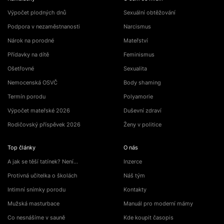
Výpočet plodných dnů
Sexuální obtěžování
Podpora v nezaměstnanosti
Narcismus
Nárok na porodné
Mateřství
Přídavky na dítě
Feminismus
Ošetřovné
Sexualita
Nemocenská OSVČ
Body shaming
Termín porodu
Polyamorie
Výpočet mateřské 2026
Duševní zdraví
Rodičovský příspěvek 2026
Ženy v politice
Top články
O nás
A jak se těší tatínek? Není…
Inzerce
Protivná učitelka o školách
Náš tým
Intimní snímky porodu
Kontakty
Mužská masturbace
Manuál pro moderní mámy
Co nesnášíme v sauně
Kde koupit časopis