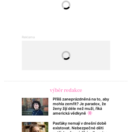
výběr redakce
Příliš zaneprázdněná na to, aby
mohla zemřít? Je paradox, že
ženy žijí déle než muži, říká
americká vědkyně
Pasťáky nemají v dnešní době
existovat. Nebezpečné děti