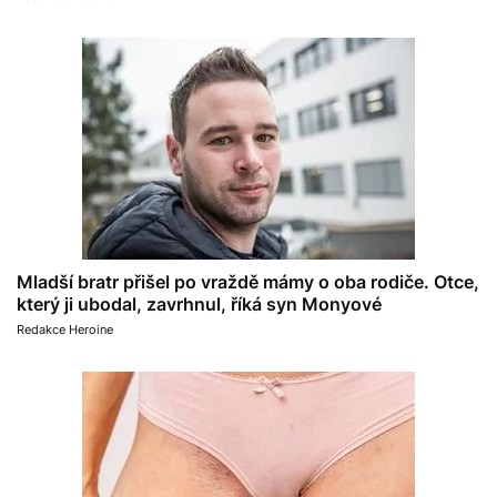
Mladší bratr přišel po vraždě mámy o oba rodiče. Otce,
který ji ubodal, zavrhnul, říká syn Monyové
Redakce Heroine