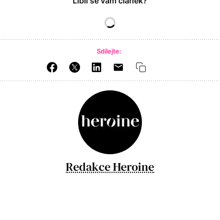
Líbil se vám článek?
Sdílejte:
Redakce Heroine