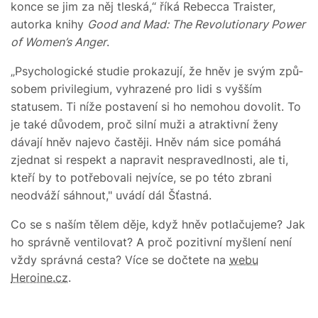
konce se jim za něj tleská,“ říká Rebec­ca Traister,
autorka knihy
Good and Mad: The Revolutionary Power
of Women’s Anger
.
„Psychologické studie prokazují, že hněv je svým způ­
sobem privile­gium, vy­hrazené pro lidi s vyšším
statusem. Ti níže postavení si ho nemohou dovolit. To
je také důvodem, proč silní muži a atraktivní ženy
dávají hněv najevo častěji. Hněv nám sice pomáhá
zjednat si respekt a napravit nespravedlnosti, ale ti,
kteří by to potřebovali nejvíce, se po této zbrani
neodváží sáhnout," uvádí dál Šťastná.
Co se s naším tělem děje, když hněv potlačujeme? Jak
ho správně ventilovat? A proč pozitivní myšlení není
vždy správná cesta? Více se dočtete na
webu
Heroine.cz
.