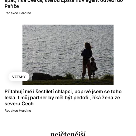
Paříže
Redakce Heroine
VZTAHY
Přitahují mě i šestiletí chlapci, poprvé jsem se toho
lekla. I můj partner by měl být pedofil, říká žena ze
severu Čech
Redakce Heroine
nejčtenější