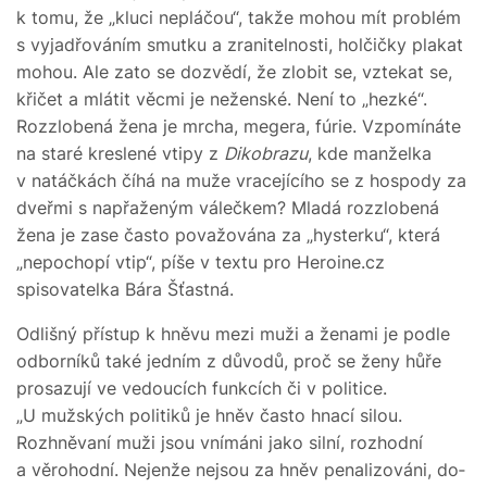
k tomu, že „kluci nepláčou“, takže mohou mít problém
s vyjadřováním smutku a zranitelnosti, holčičky plakat
mohou. Ale zato se dozvědí, že zlobit se, vztekat se,
křičet a mlátit věcmi je neženské. Není to „hezké“.
Rozzlobená žena je mrcha, megera, fúrie. Vzpomínáte
na staré kreslené vtipy z
Dikobrazu
, kde manželka
v natáčkách číhá na muže vracejícího se z hospody za
dveřmi s napřaženým válečkem? Mladá rozzlobená
žena je zase často považována za „hysterku“, která
„nepochopí vtip“, píše v textu pro Heroine.cz
spisovatelka Bára Šťastná.
Odlišný přístup k hněvu mezi muži a ženami je podle
odborníků také jedním z důvodů, proč se ženy hůře
prosazují ve vedoucích funkcích či v politice.
„U mužských politiků je hněv často hnací silou.
Rozhněvaní muži jsou vnímáni jako silní, rozhodní
a věrohodní. Nejenže nejsou za hněv penalizováni, do­