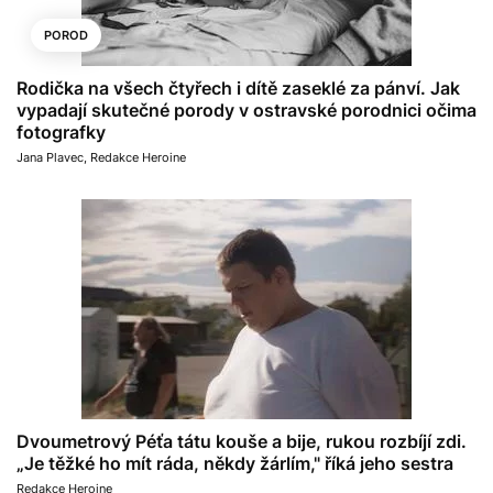
POROD
Rodička na všech čtyřech i dítě zaseklé za pánví. Jak
vypadají skutečné porody v ostravské porodnici očima
fotografky
Jana Plavec
,
Redakce Heroine
Dvoumetrový Péťa tátu kouše a bije, rukou rozbíjí zdi.
„Je těžké ho mít ráda, někdy žárlím," říká jeho sestra
Redakce Heroine