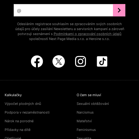
Odesláním registrace souhlasím se zpracováním svých osobních
údajů pro účely zasílání Newsletteru a servisních kampaní a zároveň
potvrzuji seznámení s
Podmínkami o zpracování osobních údajů
společností Next Page Media s.r.o. a Heroine s.r.o.
Kalkulačky
O čem se mluví
Výpočet plodných dnů
Sexuální obtěžování
Podpora v nezaměstnanosti
Narcismus
Nárok na porodné
Mateřství
Přídavky na dítě
Feminismus
Ošetřovné
Sexualita