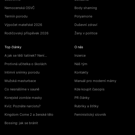
Nemocenská OSVČ
Body shaming
Termín porodu
Polyamorie
Výpočet mateřské 2026
Duševní zdraví
Rodičovský příspěvek 2026
Ženy v politice
Top články
O nás
A jak se těší tatínek? Není…
Inzerce
Protivná učitelka o školách
Náš tým
Intimní snímky porodu
Kontakty
Mužská masturbace
Manuál pro moderní mámy
Co nesnášíme v sauně
Kde koupit časopis
Korejské zombie masky
PR články
Kvíz: Poznáte narcistu?
Rubriky a štítky
Kingdom Come 2 a ženské tělo
Feministický slovník
Bossing: jak se bránit