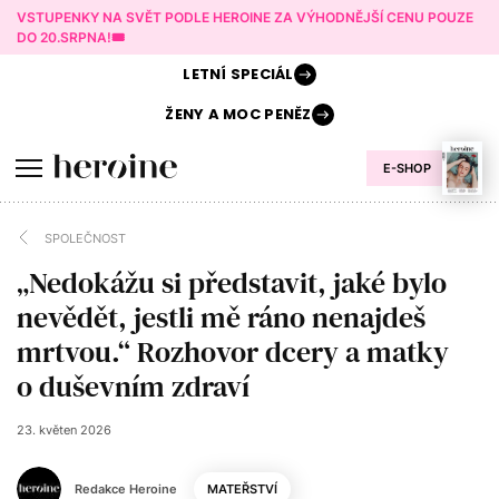
VSTUPENKY NA SVĚT PODLE HEROINE ZA VÝHODNĚJŠÍ CENU POUZE
DO 20.SRPNA!🎟️
LETNÍ
SPECIÁL
ŽENY A
MOC PENĚZ
E-SHOP
SPOLEČNOST
„Nedokážu si představit, jaké bylo
nevědět, jestli mě ráno nenajdeš
mrtvou.“ Rozhovor dcery a matky
o duševním zdraví
23. květen 2026
Redakce Heroine
MATEŘSTVÍ