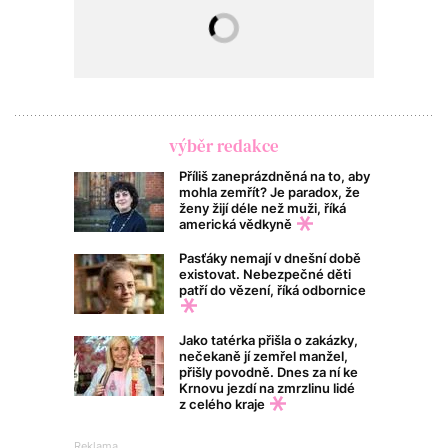
výběr redakce
Příliš zaneprázdněná na to, aby
mohla zemřít? Je paradox, že
ženy žijí déle než muži, říká
americká vědkyně
Pasťáky nemají v dnešní době
existovat. Nebezpečné děti
patří do vězení, říká odbornice
Jako tatérka přišla o zakázky,
nečekaně jí zemřel manžel,
přišly povodně. Dnes za ní ke
Krnovu jezdí na zmrzlinu lidé
z celého kraje