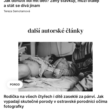
Jak donutit lidi mít děti? Ženy stávkují, muži otálejí
a stát se dívá jinam
Tereza Semotamová
další autorské články
POROD
Rodička na všech čtyřech i dítě zaseklé za pánví. Jak
vypadají skutečné porody v ostravské porodnici očima
fotografky