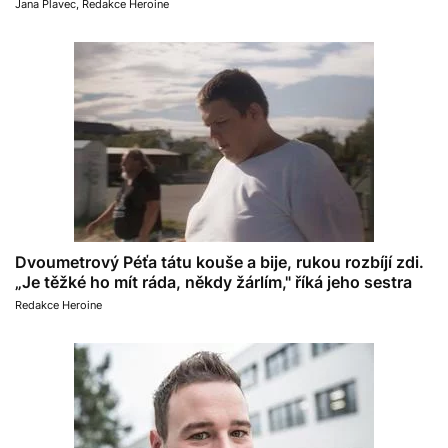
Jana Plavec
,
Redakce Heroine
Dvoumetrový Péťa tátu kouše a bije, rukou rozbíjí zdi.
„Je těžké ho mít ráda, někdy žárlím," říká jeho sestra
Redakce Heroine