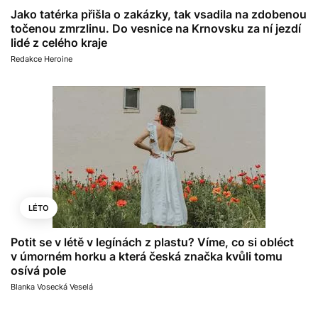
Jako tatérka přišla o zakázky, tak vsadila na zdobenou
točenou zmrzlinu. Do vesnice na Krnovsku za ní jezdí
lidé z celého kraje
Redakce Heroine
LÉTO
Potit se v létě v legínách z plastu? Víme, co si obléct
v úmorném horku a která česká značka kvůli tomu
osívá pole
Blanka Vosecká Veselá