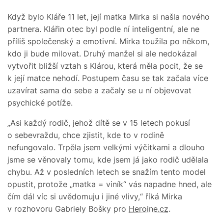
Když bylo Kláře 11 let, její matka Mirka si našla nového
partnera. Klářin otec byl podle ní inteligentní, ale ne
příliš společenský a emotivní. Mirka toužila po někom,
kdo ji bude milovat. Druhý manžel si ale nedokázal
vytvořit bližší vztah s Klárou, která měla pocit, že se
k její matce nehodí. Postupem času se tak začala více
uzavírat sama do sebe a začaly se u ní objevovat
psychické potíže.
„Asi každý rodič, jehož dítě se v 15 letech pokusí
o sebevraždu, chce zjistit, kde to v rodině
nefungovalo. Trpěla jsem velkými výčitkami a dlouho
jsme se věnovaly tomu, kde jsem já jako rodič udělala
chybu. Až v posledních letech se snažím tento model
opustit, protože „matka = viník“ vás napadne hned, ale
čím dál víc si uvědomuju i jiné vlivy,“ říká Mirka
v rozhovoru Gabriely Bošky pro
Heroine.cz
.