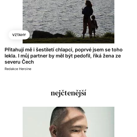
VZTAHY
Přitahují mě i šestiletí chlapci, poprvé jsem se toho
lekla. I můj partner by měl být pedofil, říká žena ze
severu Čech
Redakce Heroine
nejčtenější