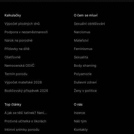
Kalkulačky
O čem se mluví
Výpočet plodných dnů
Sexuální obtěžování
Podpora v nezaměstnanosti
Narcismus
Nárok na porodné
Mateřství
Přídavky na dítě
Feminismus
Ošetřovné
Sexualita
Nemocenská OSVČ
Body shaming
Termín porodu
Polyamorie
Výpočet mateřské 2026
Duševní zdraví
Rodičovský příspěvek 2026
Ženy v politice
Top články
O nás
A jak se těší tatínek? Není…
Inzerce
Protivná učitelka o školách
Náš tým
Intimní snímky porodu
Kontakty