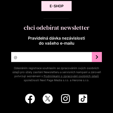
E-SHOP
chci odebírat newsletter
Pravidelná dávka nezávislosti
do vašeho e‑mailu
Odesláním registrace souhlasím se zpracováním svých osobních
údajů pro účely zasílání Newsletteru a servisních kampaní a zároveň
potvrzuji seznámení s
Podmínkami o zpracování osobních údajů
společností Next Page Media s.r.o. a Heroine s.r.o.