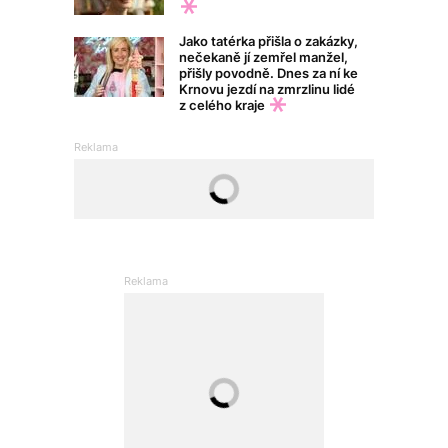
Jako tatérka přišla o zakázky,
nečekaně jí zemřel manžel,
přišly povodně. Dnes za ní ke
Krnovu jezdí na zmrzlinu lidé
z celého kraje