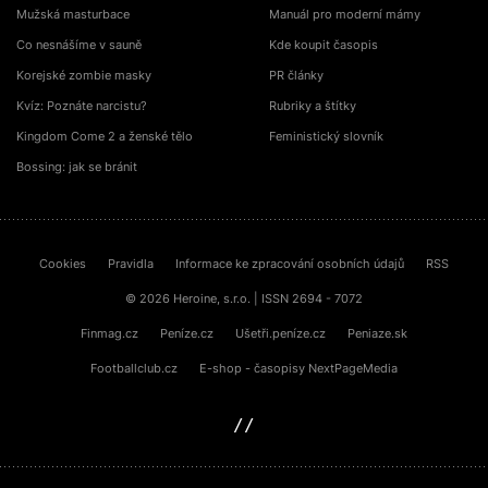
Mužská masturbace
Manuál pro moderní mámy
Co nesnášíme v sauně
Kde koupit časopis
Korejské zombie masky
PR články
Kvíz: Poznáte narcistu?
Rubriky a štítky
Kingdom Come 2 a ženské tělo
Feministický slovník
Bossing: jak se bránit
Cookies
Pravidla
Informace ke zpracování osobních údajů
RSS
© 2026 Heroine, s.r.o. | ISSN 2694 - 7072
Finmag.cz
Peníze.cz
Ušetři.peníze.cz
Peniaze.sk
Footballclub.cz
E-shop - časopisy NextPageMedia
sinfin.digital