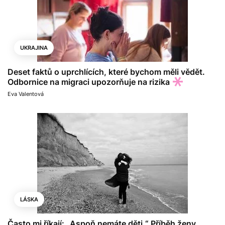
UKRAJINA
Deset faktů o uprchlících, které bychom měli vědět.
Odbornice na migraci upozorňuje na rizika
Eva Valentová
LÁSKA
Často mi říkají: „Aspoň nemáte děti.“ Příběh ženy,