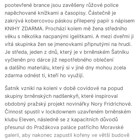
pootevřené brance jsou zavěšeny růžové police
napěchované knížkami a časopisy. Částečně je
zakrývá kobercovou páskou přilepený papír s nápisem
KNIHY ZDARMA. Prochází kolem mě žena středního
věku s několika nacpanými igelitkami. A mezi dveřmi ji
vítá skupinka žen se jmenovkami připnutými na hrudi.
Je středa, jeden z dnů, který je v brněnském Šatníku
vyčleněn pro dárce již nepotřebného oblečení
a dalšího materiálu, který si v jiné dny mohou zcela
zdarma odnést ti, kteří ho využijí.
Šatník vznikl na koleni v době covidové na popud
skupiny brněnských nadšenkyň, které inspiroval
obdobný pražský projekt novinářky Nory Fridrichové.
Činnost spustil v lockdownem uzavřeném brněnském
klubu Eleven, následně se z kapacitních důvodů
přesunul do Pražákova paláce patřícího Moravské
galerii, aby nakonec zapustil kořeny ve větší budově