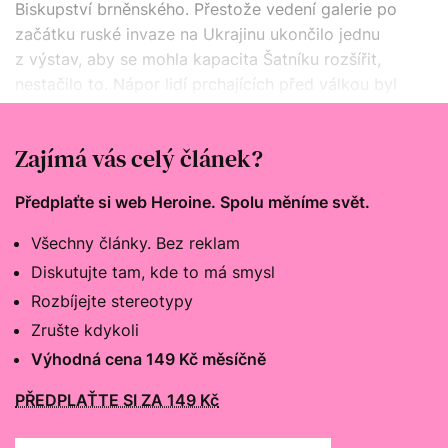
Biskupství brněnského. Přestože vedení galerie po
začátku ruské invaze na Ukrajinu ukončilo jednu
z výstav, aby se mohla kapacita Šatníku rozšířit,
nestačilo to. Nápor lidí prchajících před válkou byl
příliš velký. Dobrovolníci museli denně ošatit až 300
rodin, které náhle přišly takřka o všechno.
Zajímá vás celý článek?
Předplaťte si web Heroine. Spolu měníme svět.
Všechny články. Bez reklam
Diskutujte tam, kde to má smysl
Rozbíjejte stereotypy
Zrušte kdykoli
Výhodná cena 149 Kč měsíčně
PŘEDPLAŤTE SI ZA 149 Kč