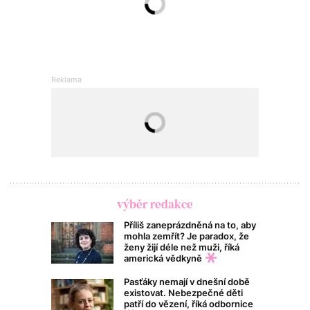
výběr redakce
Příliš zaneprázdněná na to, aby
mohla zemřít? Je paradox, že
ženy žijí déle než muži, říká
americká vědkyně
Pasťáky nemají v dnešní době
existovat. Nebezpečné děti
patří do vězení, říká odbornice