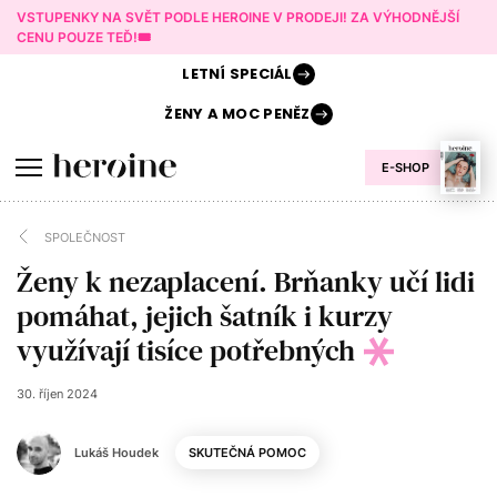
VSTUPENKY NA SVĚT PODLE HEROINE V PRODEJI! ZA VÝHODNĚJŠÍ
CENU POUZE TEĎ!🎟️
LETNÍ
SPECIÁL
ŽENY A
MOC PENĚZ
E-SHOP
SPOLEČNOST
Ženy k nezaplacení. Brňanky učí lidi
pomáhat, jejich šatník i kurzy
využívají tisíce potřebných
30. říjen 2024
Lukáš Houdek
SKUTEČNÁ POMOC