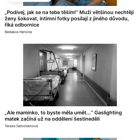
„Podívej, jak se na tebe těším!“ Muži většinou nechtějí
ženy šokovat, intimní fotky posílají z jiného důvodu,
říká odbornice
Redakce Heroine
„Ale maminko, to byste měla umět...“ Gaslighting
matek začíná už na oddělení šestinedělí
Tereza Semotamová