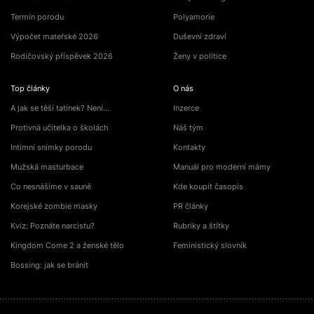
Termín porodu
Polyamorie
Výpočet mateřské 2026
Duševní zdraví
Rodičovský příspěvek 2026
Ženy v politice
Top články
O nás
A jak se těší tatínek? Není…
Inzerce
Protivná učitelka o školách
Náš tým
Intimní snímky porodu
Kontakty
Mužská masturbace
Manuál pro moderní mámy
Co nesnášíme v sauně
Kde koupit časopis
Korejské zombie masky
PR články
Kvíz: Poznáte narcistu?
Rubriky a štítky
Kingdom Come 2 a ženské tělo
Feministický slovník
Bossing: jak se bránit