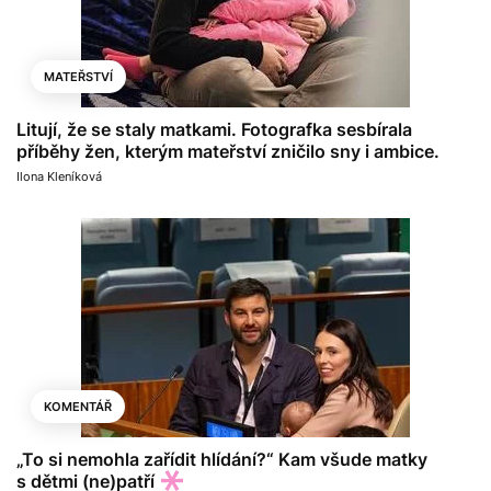
MATEŘSTVÍ
Litují, že se staly matkami. Fotografka sesbírala
příběhy žen, kterým mateřství zničilo sny i ambice.
Ilona Kleníková
KOMENTÁŘ
„To si nemohla zařídit hlídání?“ Kam všude matky
s dětmi (ne)patří