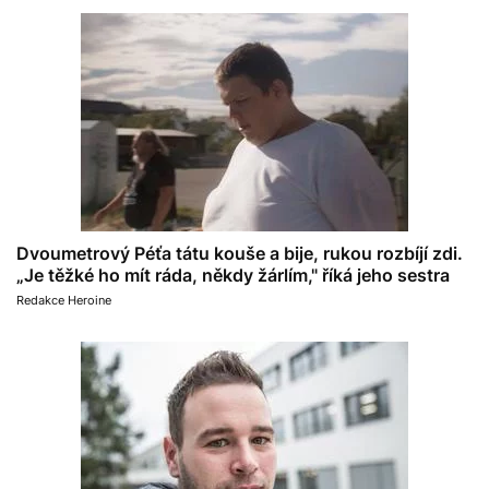
Dvoumetrový Péťa tátu kouše a bije, rukou rozbíjí zdi.
„Je těžké ho mít ráda, někdy žárlím," říká jeho sestra
Redakce Heroine