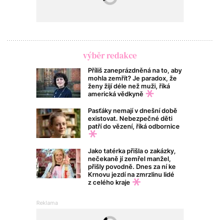
výběr redakce
Příliš zaneprázdněná na to, aby
mohla zemřít? Je paradox, že
ženy žijí déle než muži, říká
americká vědkyně
Pasťáky nemají v dnešní době
existovat. Nebezpečné děti
patří do vězení, říká odbornice
Jako tatérka přišla o zakázky,
nečekaně jí zemřel manžel,
přišly povodně. Dnes za ní ke
Krnovu jezdí na zmrzlinu lidé
z celého kraje