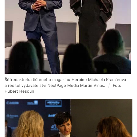
Šéfredaktorka tištěného magazínu Heroine Michaela Kramárová
a ředitel vydavatelství NextPage Media Martin Vlnas.
Foto:
Hubert Hesoun