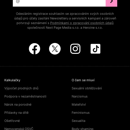
Odesláním registrace souhlasím se zpracováním svých osobních
údajů pro účely zasílání Newsletteru a servisních kampaní a zároveň
potvrzuji seznámení s
Podmínkami o zpracování osobních údajů
společností Next Page Media s.r.o. a Heroine s.r.o.
Kalkulačky
O čem se mluví
Výpočet plodných dnů
Sexuální obtěžování
Podpora v nezaměstnanosti
Narcismus
Nárok na porodné
Mateřství
Přídavky na dítě
Feminismus
Ošetřovné
Sexualita
Nemocenská OSVČ
Body shaming