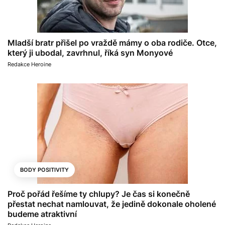
Mladší bratr přišel po vraždě mámy o oba rodiče. Otce,
který ji ubodal, zavrhnul, říká syn Monyové
Redakce Heroine
BODY POSITIVITY
Proč pořád řešíme ty chlupy? Je čas si konečně
přestat nechat namlouvat, že jedině dokonale oholené
budeme atraktivní