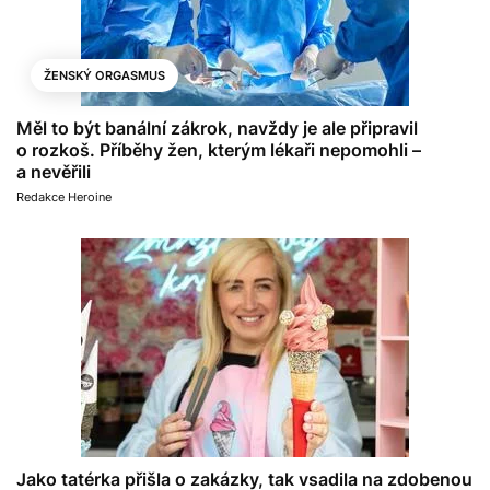
ŽENSKÝ ORGASMUS
Měl to být banální zákrok, navždy je ale připravil
o rozkoš. Příběhy žen, kterým lékaři nepomohli –
a nevěřili
Redakce Heroine
Jako tatérka přišla o zakázky, tak vsadila na zdobenou