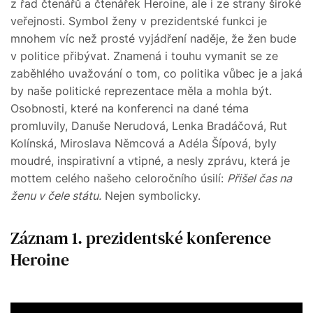
z řad čtenářů a čtenářek Heroine, ale i ze strany široké
veřejnosti. Symbol ženy v prezidentské funkci je
mnohem víc než prosté vyjádření naděje, že žen bude
v politice přibývat. Znamená i touhu vymanit se ze
zaběhlého uvažování o tom, co politika vůbec je a jaká
by naše politické reprezentace měla a mohla být.
Osobnosti, které na konferenci na dané téma
promluvily, Danuše Nerudová, Lenka Bradáčová, Rut
Kolínská, Miroslava Němcová a Adéla Šípová, byly
moudré, inspirativní a vtipné, a nesly zprávu, která je
mottem celého našeho celoročního úsilí:
Přišel čas na
ženu v čele státu.
Nejen symbolicky.
Záznam 1. prezidentské konference
Heroine