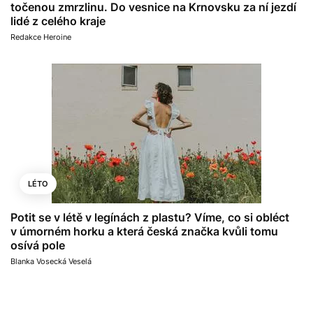
točenou zmrzlinu. Do vesnice na Krnovsku za ní jezdí
lidé z celého kraje
Redakce Heroine
LÉTO
Potit se v létě v legínách z plastu? Víme, co si obléct
v úmorném horku a která česká značka kvůli tomu
osívá pole
Blanka Vosecká Veselá