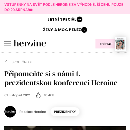
VSTUPENKY NA SVĚT PODLE HEROINE ZA VÝHODNĚJŠÍ CENU POUZE
DO 20.SRPNA!🎟️
LETNÍ
SPECIÁL
ŽENY A
MOC PENĚZ
E-SHOP
SPOLEČNOST
Připomeňte si s námi 1.
prezidentskou konferenci Heroine
01. listopad 2021
10 468
Redakce Heroine
PREZIDENTKY