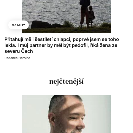
VZTAHY
Přitahují mě i šestiletí chlapci, poprvé jsem se toho
lekla. I můj partner by měl být pedofil, říká žena ze
severu Čech
Redakce Heroine
nejčtenější