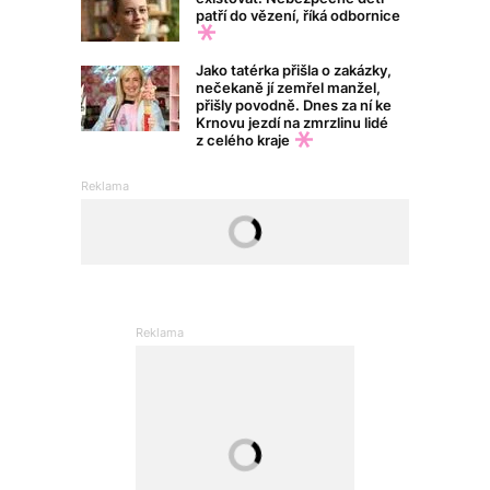
patří do vězení, říká odbornice
Jako tatérka přišla o zakázky,
nečekaně jí zemřel manžel,
přišly povodně. Dnes za ní ke
Krnovu jezdí na zmrzlinu lidé
z celého kraje