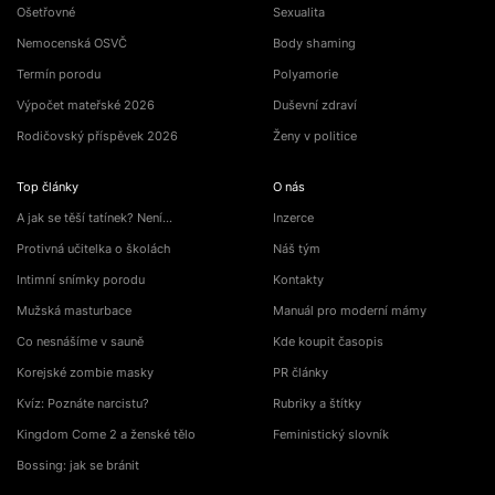
Ošetřovné
Sexualita
Nemocenská OSVČ
Body shaming
Termín porodu
Polyamorie
Výpočet mateřské 2026
Duševní zdraví
Rodičovský příspěvek 2026
Ženy v politice
Top články
O nás
A jak se těší tatínek? Není…
Inzerce
Protivná učitelka o školách
Náš tým
Intimní snímky porodu
Kontakty
Mužská masturbace
Manuál pro moderní mámy
Co nesnášíme v sauně
Kde koupit časopis
Korejské zombie masky
PR články
Kvíz: Poznáte narcistu?
Rubriky a štítky
Kingdom Come 2 a ženské tělo
Feministický slovník
Bossing: jak se bránit