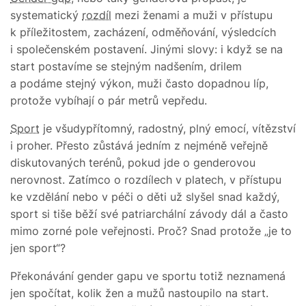
systematický
rozdíl
mezi ženami a muži v přístupu
k příležitostem, zacházení, odměňování, výsledcích
i společenském postavení. Jinými slovy: i když se na
start postavíme se stejným nadšením, drilem
a podáme stejný výkon, muži často dopadnou líp,
protože vybíhají o pár metrů vepředu.
Sport
je všudypřítomný, radostný, plný emocí, vítězství
i proher. Přesto zůstává jedním z nejméně veřejně
diskutovaných terénů, pokud jde o genderovou
nerovnost. Zatímco o rozdílech v platech, v přístupu
ke vzdělání nebo v péči o děti už slyšel snad každý,
sport si tiše běží své patriarchální závody dál a často
mimo zorné pole veřejnosti. Proč? Snad protože „je to
jen sport“?
Překonávání gender gapu ve sportu totiž neznamená
jen spočítat, kolik žen a mužů nastoupilo na start.