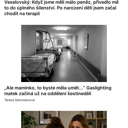
Veselovský: Když jsme měli málo peněz, přivedlo mě
to do úplného šílenství. Po narození dětí jsem začal
chodit na terapii
„Ale maminko, to byste měla umět...“ Gaslighting
matek začíná už na oddělení šestinedělí
Tereza Semotamová