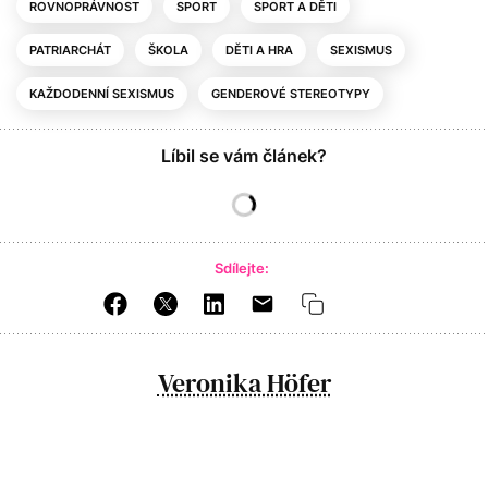
ROVNOPRÁVNOST
SPORT
SPORT A DĚTI
PATRIARCHÁT
ŠKOLA
DĚTI A HRA
SEXISMUS
KAŽDODENNÍ SEXISMUS
GENDEROVÉ STEREOTYPY
Líbil se vám článek?
Sdílejte:
Veronika Höfer