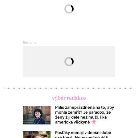
výběr redakce
Příliš zaneprázdněná na to, aby
mohla zemřít? Je paradox, že
ženy žijí déle než muži, říká
americká vědkyně
Pasťáky nemají v dnešní době
existovat. Nebezpečné děti