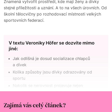
Znamená vytvořit prostředí, kde mají ženy a dívky
stejné příležitosti a uznání. A to na všech úrovních. Od
školní tělocvičny po rozhodovací místnosti velkých
sportovních federací.
V textu Veroniky Höfer se dozvíte mimo
jiné:
Jak odlišná je dosud socializace chlapců
a dívek
Kolika způsoby jsou dívky odrazovány od
sportu
Nakolik se nerovnost projevuje nejen
v praktickém sportu, ale také v jeho odborném
zkoumání
Zajímá vás celý článek?