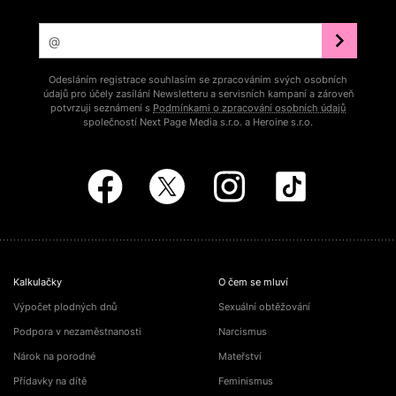
Odesláním registrace souhlasím se zpracováním svých osobních
údajů pro účely zasílání Newsletteru a servisních kampaní a zároveň
potvrzuji seznámení s
Podmínkami o zpracování osobních údajů
společností Next Page Media s.r.o. a Heroine s.r.o.
Kalkulačky
O čem se mluví
Výpočet plodných dnů
Sexuální obtěžování
Podpora v nezaměstnanosti
Narcismus
Nárok na porodné
Mateřství
Přídavky na dítě
Feminismus