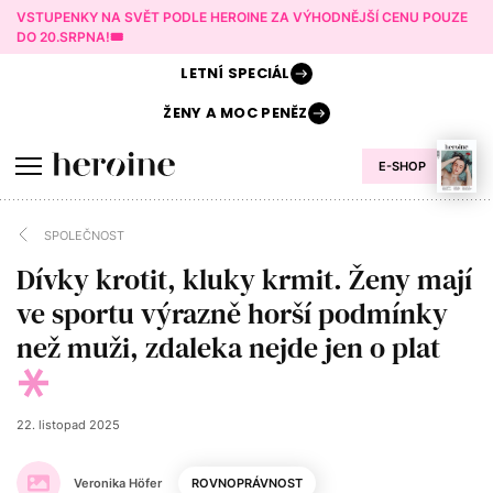
VSTUPENKY NA SVĚT PODLE HEROINE ZA VÝHODNĚJŠÍ CENU POUZE
DO 20.SRPNA!🎟️
LETNÍ
SPECIÁL
ŽENY A
MOC PENĚZ
E-SHOP
SPOLEČNOST
Dívky krotit, kluky krmit. Ženy mají
ve sportu výrazně horší podmínky
než muži, zdaleka nejde jen o plat
22. listopad 2025
Veronika Höfer
ROVNOPRÁVNOST