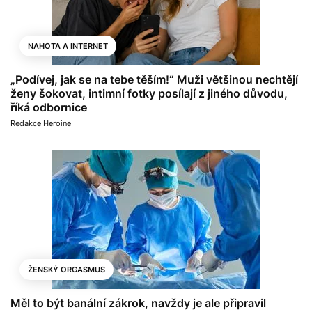
NAHOTA A INTERNET
„Podívej, jak se na tebe těším!“ Muži většinou nechtějí
ženy šokovat, intimní fotky posílají z jiného důvodu,
říká odbornice
Redakce Heroine
ŽENSKÝ ORGASMUS
Měl to být banální zákrok, navždy je ale připravil