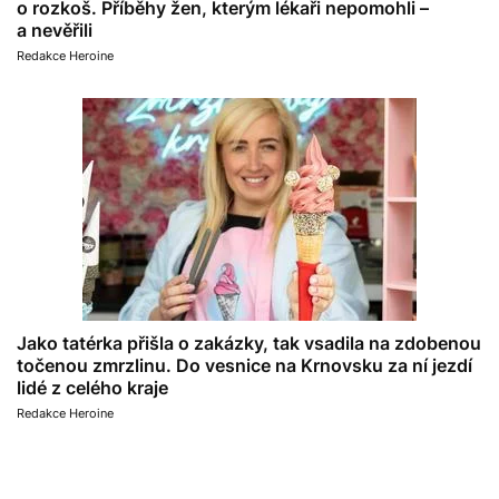
o rozkoš. Příběhy žen, kterým lékaři nepomohli –
a nevěřili
Redakce Heroine
Jako tatérka přišla o zakázky, tak vsadila na zdobenou
točenou zmrzlinu. Do vesnice na Krnovsku za ní jezdí
lidé z celého kraje
Redakce Heroine