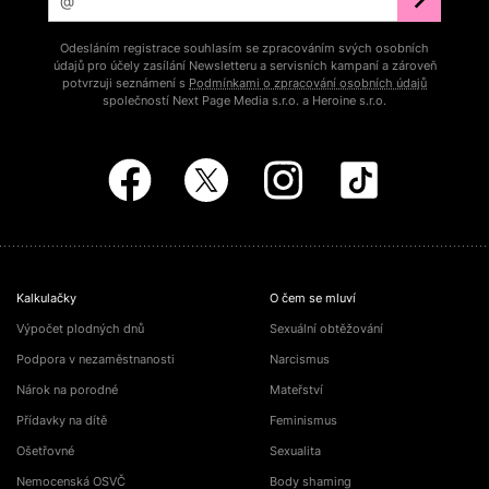
Odesláním registrace souhlasím se zpracováním svých osobních
údajů pro účely zasílání Newsletteru a servisních kampaní a zároveň
potvrzuji seznámení s
Podmínkami o zpracování osobních údajů
společností Next Page Media s.r.o. a Heroine s.r.o.
Kalkulačky
O čem se mluví
Výpočet plodných dnů
Sexuální obtěžování
Podpora v nezaměstnanosti
Narcismus
Nárok na porodné
Mateřství
Přídavky na dítě
Feminismus
Ošetřovné
Sexualita
Nemocenská OSVČ
Body shaming