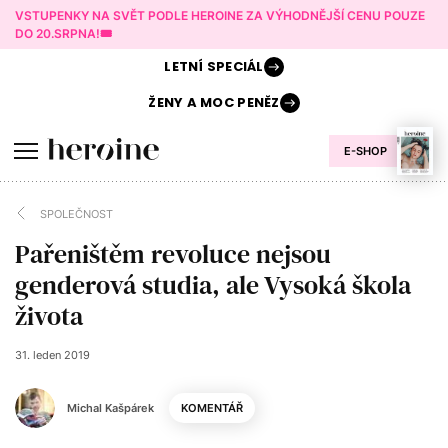
VSTUPENKY NA SVĚT PODLE HEROINE ZA VÝHODNĚJŠÍ CENU POUZE
DO 20.SRPNA!🎟️
LETNÍ
SPECIÁL
ŽENY A
MOC PENĚZ
E-SHOP
SPOLEČNOST
Pařeništěm revoluce nejsou
genderová studia, ale Vysoká škola
života
31. leden 2019
Michal Kašpárek
KOMENTÁŘ