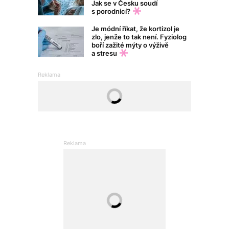
Jak se v Česku soudí
s porodnicí?
Je módní říkat, že kortizol je
zlo, jenže to tak není. Fyziolog
boří zažité mýty o výživě
a stresu