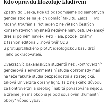
Kdo opravdu filozofuje kladivem
Zpátky do Česka, kde už odzoomujeme od samotných
gender studies na jejich domácí fakultu. Založil ji Ivo
Možný, troufám si říct jeden z největších českých
konzervativních myslitelů nedávné minulosti. Děkanský
dres si po něm navlékl Petr Fiala, později známý
z fashion editorialu „nová tvář ODS
u protiuprchlického plotu“; ideologickou basu drží
i jeho pokračovatelé.
Dvakrát víc bakalářských studentů
než „kontroverzní“
genderová a environmentální studia dohromady mají
na téže fakultě studia bezpečnostní a strategická,
taková Univerzita obrany light. Ta z nějakého důvodu
za kontroverzní a ideologií nabitá považována nejsou,
a zřejmě jen málokdo si je pod souslovím „humanitní
obory“ vůbec vybaví.