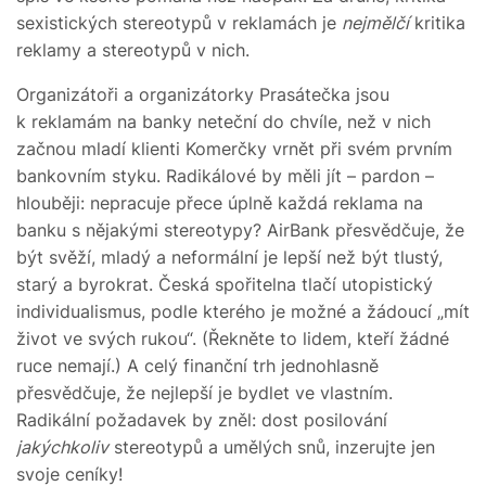
sexistických stereotypů v reklamách je
nejmělčí
kritika
reklamy a stereotypů v nich.
Organizátoři a organizátorky Prasátečka jsou
k reklamám na banky neteční do chvíle, než v nich
začnou mladí klienti Komerčky vrnět při svém prvním
bankovním styku. Radikálové by měli jít – pardon –
hlouběji: nepracuje přece úplně každá reklama na
banku s nějakými stereotypy? AirBank přesvědčuje, že
být svěží, mladý a neformální je lepší než být tlustý,
starý a byrokrat. Česká spořitelna tlačí utopistický
individualismus, podle kterého je možné a žádoucí „mít
život ve svých rukou“. (Řekněte to lidem, kteří žádné
ruce nemají.) A celý finanční trh jednohlasně
přesvědčuje, že nejlepší je bydlet ve vlastním.
Radikální požadavek by zněl: dost posilování
jakýchkoliv
stereotypů a umělých snů, inzerujte jen
svoje ceníky!