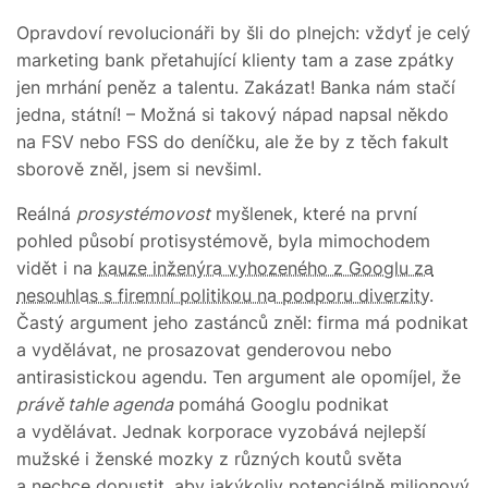
Opravdoví revolucionáři by šli do plnejch: vždyť je celý
marketing bank přetahující klienty tam a zase zpátky
jen mrhání peněz a talentu. Zakázat! Banka nám stačí
jedna, státní! – Možná si takový nápad napsal někdo
na FSV nebo FSS do deníčku, ale že by z těch fakult
sborově zněl, jsem si nevšiml.
Reálná
prosystémovost
myšlenek, které na první
pohled působí protisystémově, byla mimochodem
vidět i na
kauze inženýra vyhozeného z Googlu za
nesouhlas s firemní politikou na podporu diverzity
.
Častý argument jeho zastánců zněl: firma má podnikat
a vydělávat, ne prosazovat genderovou nebo
antirasistickou agendu. Ten argument ale opomíjel, že
právě tahle agenda
pomáhá Googlu podnikat
a vydělávat. Jednak korporace vyzobává nejlepší
mužské i ženské mozky z různých koutů světa
a nechce dopustit, aby jakýkoliv potenciálně milionový