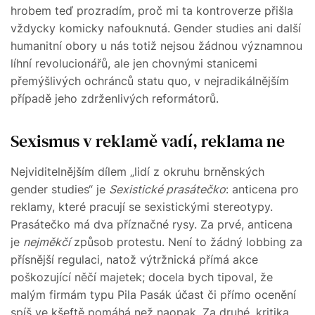
hrobem teď prozradím, proč mi ta kontroverze přišla
vždycky komicky nafouknutá. Gender studies ani další
humanitní obory u nás totiž nejsou žádnou významnou
líhní revolucionářů, ale jen chovnými stanicemi
přemýšlivých ochránců statu quo, v nejradikálnějším
případě jeho zdrženlivých reformátorů.
Sexismus v reklamě vadí, reklama ne
Nejviditelnějším dílem „lidí z okruhu brněnských
gender studies“ je
Sexistické prasátečko
: anticena pro
reklamy, které pracují se sexistickými stereotypy.
Prasátečko má dva příznačné rysy. Za prvé, anticena
je
nejměkčí
způsob protestu. Není to žádný lobbing za
přísnější regulaci, natož výtržnická přímá akce
poškozující něčí majetek; docela bych tipoval, že
malým firmám typu Pila Pasák účast či přímo ocenění
spíš ve kšeftě pomáhá než naopak. Za druhé, kritika