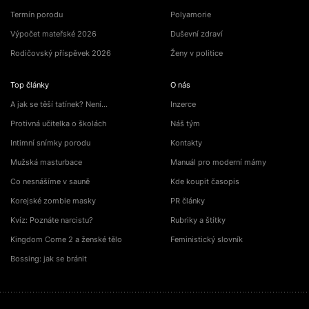
Termín porodu
Polyamorie
Výpočet mateřské 2026
Duševní zdraví
Rodičovský příspěvek 2026
Ženy v politice
Top články
O nás
A jak se těší tatínek? Není…
Inzerce
Protivná učitelka o školách
Náš tým
Intimní snímky porodu
Kontakty
Mužská masturbace
Manuál pro moderní mámy
Co nesnášíme v sauně
Kde koupit časopis
Korejské zombie masky
PR články
Kvíz: Poznáte narcistu?
Rubriky a štítky
Kingdom Come 2 a ženské tělo
Feministický slovník
Bossing: jak se bránit