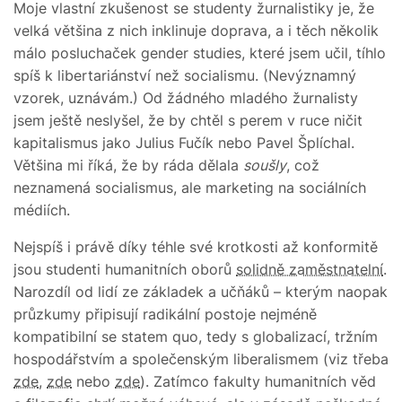
Moje vlastní zkušenost se studenty žurnalistiky je, že
velká většina z nich inklinuje doprava, a i těch několik
málo posluchaček gender studies, které jsem učil, tíhlo
spíš k libertariánství než socialismu. (Nevýznamný
vzorek, uznávám.) Od žádného mladého žurnalisty
jsem ještě neslyšel, že by chtěl s perem v ruce ničit
kapitalismus jako Julius Fučík nebo Pavel Šplíchal.
Většina mi říká, že by ráda dělala
soušly
, což
neznamená socialismus, ale marketing na sociálních
médiích.
Nejspíš i právě díky téhle své krotkosti až konformitě
jsou studenti humanitních oborů
solidně zaměstnatelní
.
Narozdíl od lidí ze základek a učňáků – kterým naopak
průzkumy připisují radikální postoje nejméně
kompatibilní se statem quo, tedy s globalizací, tržním
hospodářstvím a společenským liberalismem (viz třeba
zde
,
zde
nebo
zde
). Zatímco fakulty humanitních věd