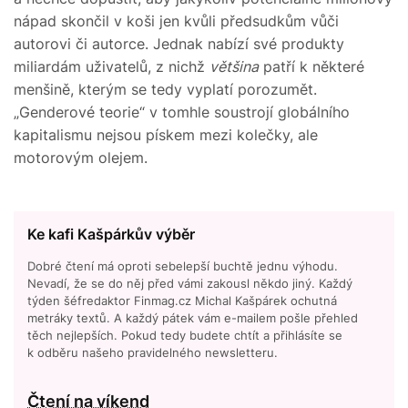
nápad skončil v koši jen kvůli předsudkům vůči
autorovi či autorce. Jednak nabízí své produkty
miliardám uživatelů, z nichž
většina
patří k některé
menšině, kterým se tedy vyplatí porozumět.
„Genderové teorie“ v tomhle soustrojí globálního
kapitalismu nejsou pískem mezi kolečky, ale
motorovým olejem.
Ke kafi Kašpárkův výběr
Dobré čtení má oproti sebelepší buchtě jednu výhodu.
Nevadí, že se do něj před vámi zakousl někdo jiný. Každý
týden šéfredaktor Finmag.cz Michal Kašpárek ochutná
metráky textů. A každý pátek vám e-mailem pošle přehled
těch nejlepších. Pokud tedy budete chtít a přihlásíte se
k odběru našeho pravidelného newsletteru.
Čtení na víkend