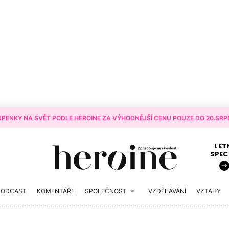
PENKY NA SVĚT PODLE HEROINE ZA VÝHODNĚJŠÍ CENU POUZE DO 20.SRPN
LET
SPEC
PODCAST
KOMENTÁŘE
SPOLEČNOST
VZDĚLÁVÁNÍ
VZTAHY