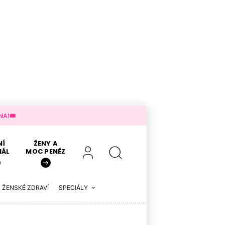
A!🎟️
NÍ
ŽENY A
IÁL
MOC PENĚZ
ŽENSKÉ ZDRAVÍ
SPECIÁLY