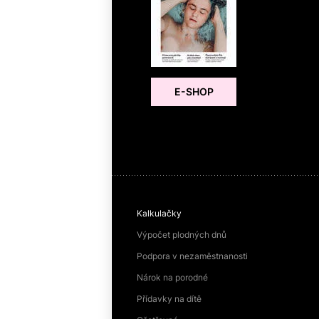
E-SHOP
Kalkulačky
Výpočet plodných dnů
Podpora v nezaměstnanosti
Nárok na porodné
Přídavky na dítě