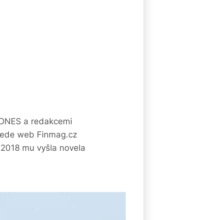
F DNES a redakcemi
 vede web Finmag.cz
í 2018 mu vyšla novela