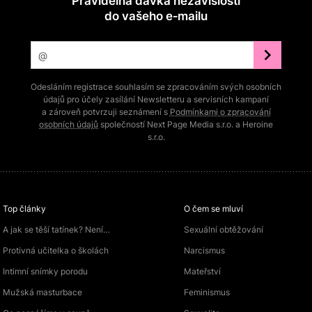
Pravidelná dávka nezávislosti
do vašeho e‑mailu
Odesláním registrace souhlasím se zpracováním svých osobních
údajů pro účely zasílání Newsletteru a servisních kampaní
a zároveň potvrzuji seznámení s
Podmínkami o zpracování
osobních údajů
společností Next Page Media s.r.o. a Heroine
s.r.o.
Top články
O čem se mluví
A jak se těší tatínek? Není…
Sexuální obtěžování
Protivná učitelka o školách
Narcismus
Intimní snímky porodu
Mateřství
Mužská masturbace
Feminismus