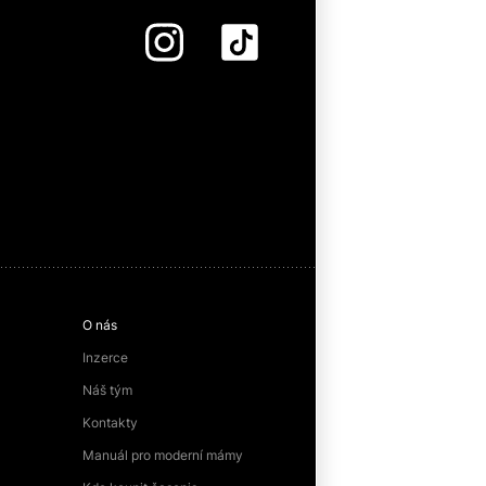
O nás
Inzerce
Náš tým
Kontakty
Manuál pro moderní mámy