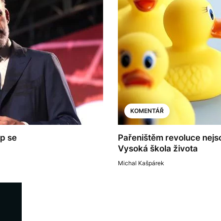
KOMENTÁŘ
ap se
Pařeništěm revoluce nejs
Vysoká škola života
Michal Kašpárek