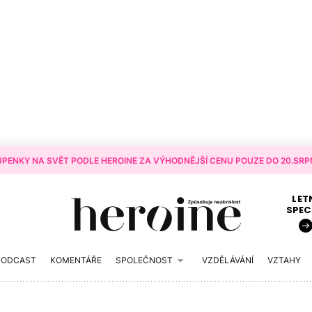
PENKY NA SVĚT PODLE HEROINE ZA VÝHODNĚJŠÍ CENU POUZE DO 20.SRPN
LET
SPEC
PODCAST
KOMENTÁŘE
SPOLEČNOST
VZDĚLÁVÁNÍ
VZTAHY