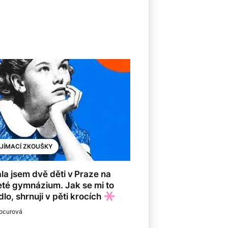
IJÍMACÍ ZKOUŠKY
la jsem dvě děti v Praze na
eté gymnázium. Jak se mi to
lo, shrnuji v pěti krocích
ocurová