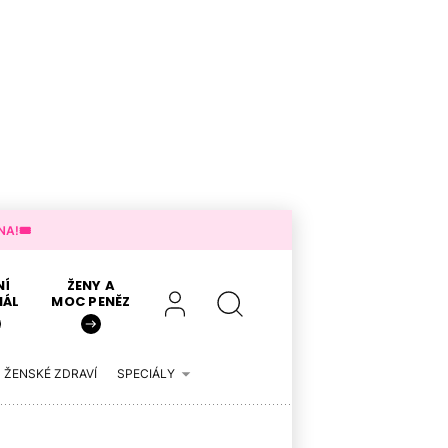
A!🎟️
NÍ
ŽENY A
IÁL
MOC PENĚZ
ŽENSKÉ ZDRAVÍ
SPECIÁLY