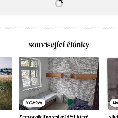
související články
VÝCHOVA
MA
Sem posílají agresivní děti, které
„Nikd