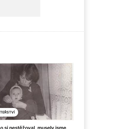
8
TEŘSTVÍ
o si nestěžoval, musely jsme