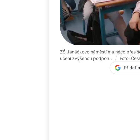
ZŠ Janáčkovo náměstí má něco přes šes
učení zvýšenou podporu.
Foto: Čes
Přidat 