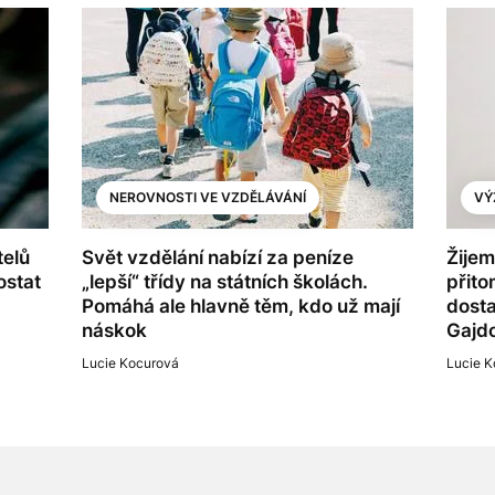
NEROVNOSTI VE VZDĚLÁVÁNÍ
VÝ
telů
Svět vzdělání nabízí za peníze
Žijem
ostat
„lepší“ třídy na státních školách.
přito
Pomáhá ale hlavně těm, kdo už mají
dosta
náskok
Gajd
Lucie Kocurová
Lucie K