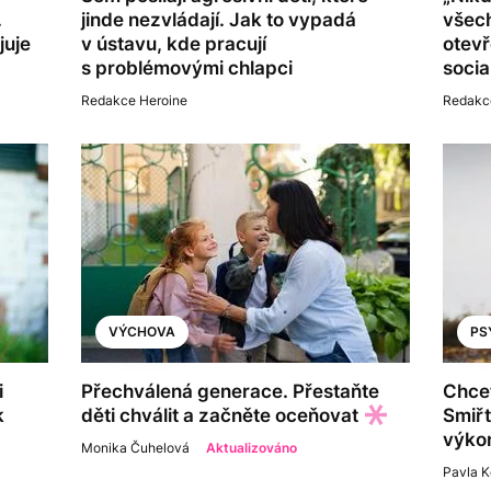
.
jinde nezvládají. Jak to vypadá
všech
juje
v ústavu, kde pracují
otevř
s problémovými chlapci
socia
Redakce Heroine
Redakc
VÝCHOVA
PS
i
Přechválená generace. Přestaňte
Chcet
k
děti chválit a začněte oceňovat
Smiřt
výko
Monika Čuhelová
Aktualizováno
Pavla 