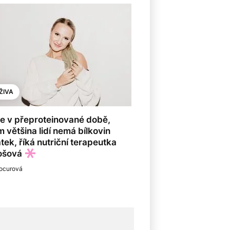
ŽIVA
e v přeproteinované době,
m většina lidí nemá bílkovin
tek, říká nutriční terapeutka
ošová
ocurová