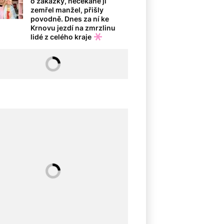
o zakázky, nečekaně jí
zemřel manžel, přišly
povodně. Dnes za ní ke
Krnovu jezdí na zmrzlinu
lidé z celého kraje