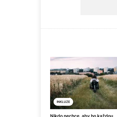
INKLUZE
Nikdo nechce, aby ho každou