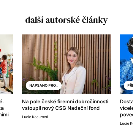
další autorské články
NAPSÁNO PRO...
PŘ
é.
Na pole české firemní dobročinnosti
Dosta
za
vstoupil nový CSG Nadační fond
vícel
nimi
poved
Lucie Kocurová
Lucie K