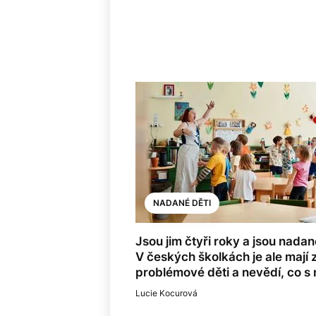
NADANÉ DĚTI
Jsou jim čtyři roky a jsou nadan
V českých školkách je ale mají 
problémové děti a nevědí, co s 
Lucie Kocurová