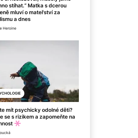
no stíhat.“ Matka s dcerou
eně mluví o mateřství za
lismu a dnes
e Heroine
YCHOLOGIE
e mít psychicky odolné děti?
e se s rizikem a zapomeňte na
nnost
Koucká