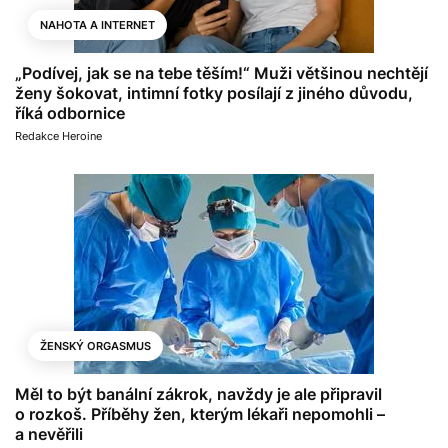
NAHOTA A INTERNET
„Podívej, jak se na tebe těším!“ Muži většinou nechtějí
ženy šokovat, intimní fotky posílají z jiného důvodu,
říká odbornice
Redakce Heroine
ŽENSKÝ ORGASMUS
Měl to být banální zákrok, navždy je ale připravil
o rozkoš. Příběhy žen, kterým lékaři nepomohli –
a nevěřili