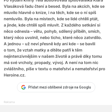
Vlasáková řadu čtení a besed. Byla na akcích, kde se
mluvilo hlavně o knize, i na těch, kde se o ní spíš
nemluvilo. Byla na místech, kde se lidé chtěli ptát,
a jinde, kde chtěli spíš mluvit. Z každého setkání si
něco odnesla – větu, pohyb, sdílený příběh, smích,
který něco uvolnil, nebo ticho, které něco zatvrdilo.
A jednou – už neví přesně kdy ani kde – se bavili
o tom, že vztah matky a dítěte patří k těm
nejintenzivnějším v našem životě a právě díky tomu
má své vrcholy, propady, vývoj. A není na tom nic
zvláštního, píše v textu o mateřství a nemateřství pro
Heroine.cz.
Přidat mezi oblíbené zdroje na Googlu