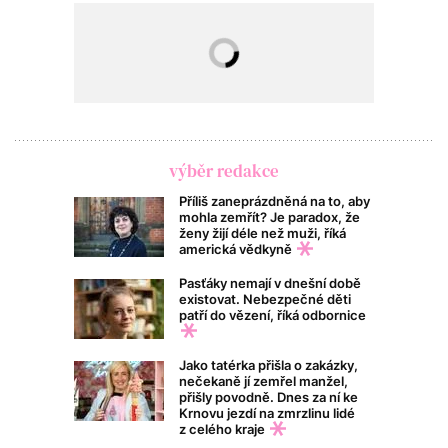
výběr redakce
Příliš zaneprázdněná na to, aby
mohla zemřít? Je paradox, že
ženy žijí déle než muži, říká
americká vědkyně
Pasťáky nemají v dnešní době
existovat. Nebezpečné děti
patří do vězení, říká odbornice
Jako tatérka přišla o zakázky,
nečekaně jí zemřel manžel,
přišly povodně. Dnes za ní ke
Krnovu jezdí na zmrzlinu lidé
z celého kraje