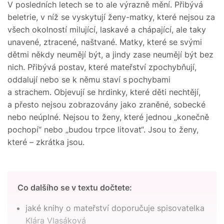
V posledních letech se to ale výrazně mění. Přibývá
beletrie, v níž se vyskytují ženy-matky, které nejsou za
všech okolností milující, laskavé a chápající, ale taky
unavené, ztracené, naštvané. Matky, které se svými
dětmi někdy neumějí být, a jindy zase neumějí být bez
nich. Přibývá postav, které mateřství zpochybňují,
oddalují nebo se k němu staví s pochybami
a strachem. Objevují se hrdinky, které děti nechtějí,
a přesto nejsou zobrazovány jako zraněné, sobecké
nebo neúplné. Nejsou to ženy, které jednou „konečně
pochopí“ nebo „budou trpce litovat“. Jsou to ženy,
které – zkrátka jsou.
Co dalšího se v textu dočtete:
jaké knihy o mateřství doporučuje spisovatelka
Klára Vlasáková