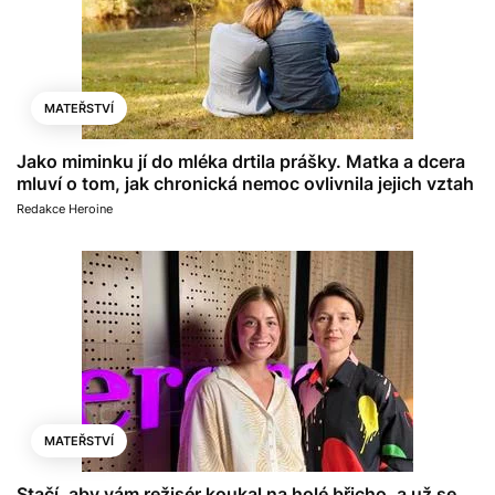
MATEŘSTVÍ
Jako miminku jí do mléka drtila prášky. Matka a dcera
mluví o tom, jak chronická nemoc ovlivnila jejich vztah
Redakce Heroine
MATEŘSTVÍ
Stačí, aby vám režisér koukal na holé břicho, a už se