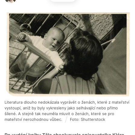
Literatura dlouho nedokázala vyprávět o ženách, které z mateřství
vystoupí, aniž by byly vykresleny jako selhávající nebo přímo
šílené. A stejně tak neuměla mluvit o ženách, které se pro
mateřství nerozhodnou vůbec.
Foto: Shutterstock
Po vydání knihy Těla absolvovala spisovatelka Klára