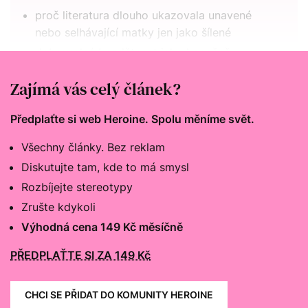
proč literatura dlouho ukazovala unavené
nebo selhávající matky jen jako šílené
dobrovolná bezdětnost jako konečně
prolomené tabu
Zajímá vás celý článek?
Předplaťte si web Heroine. Spolu měníme svět.
Všechny články. Bez reklam
Diskutujte tam, kde to má smysl
Rozbíjejte stereotypy
Zrušte kdykoli
Výhodná cena 149 Kč měsíčně
PŘEDPLAŤTE SI ZA 149 Kč
CHCI SE PŘIDAT DO KOMUNITY HEROINE