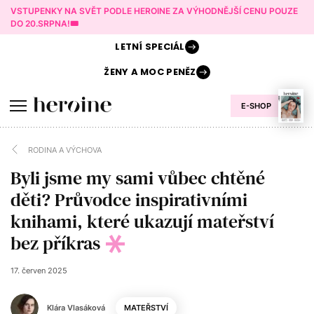
VSTUPENKY NA SVĚT PODLE HEROINE ZA VÝHODNĚJŠÍ CENU POUZE
DO 20.SRPNA!🎟️
LETNÍ
SPECIÁL
ŽENY A
MOC PENĚZ
E-SHOP
RODINA A VÝCHOVA
Byli jsme my sami vůbec chtěné
děti? Průvodce inspirativními
knihami, které ukazují mateřství
bez příkras
17. červen 2025
Klára Vlasáková
MATEŘSTVÍ