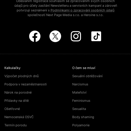
Odesláním registrace souhlasím se zpracováním svých osobních
údajů pro účely zasílání Newsletteru a servisních kampaní a zároveň
potvrzuji seznámení s
Podmínkami o zpracování osobních údajů
společností Next Page Media s.r.o. a Heroine s.r.o.
Kalkulačky
O čem se mluví
Výpočet plodných dnů
Sexuální obtěžování
Podpora v nezaměstnanosti
Narcismus
Nárok na porodné
Mateřství
Přídavky na dítě
Feminismus
Ošetřovné
Sexualita
Nemocenská OSVČ
Body shaming
Termín porodu
Polyamorie