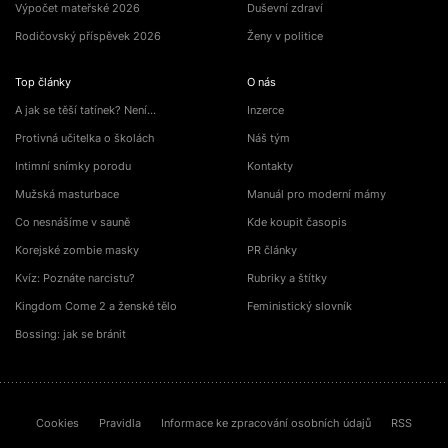
Výpočet mateřské 2026
Duševní zdraví
Rodičovský příspěvek 2026
Ženy v politice
Top články
O nás
A jak se těší tatínek? Není…
Inzerce
Protivná učitelka o školách
Náš tým
Intimní snímky porodu
Kontakty
Mužská masturbace
Manuál pro moderní mámy
Co nesnášíme v sauně
Kde koupit časopis
Korejské zombie masky
PR články
Kvíz: Poznáte narcistu?
Rubriky a štítky
Kingdom Come 2 a ženské tělo
Feministický slovník
Bossing: jak se bránit
Cookies
Pravidla
Informace ke zpracování osobních údajů
RSS