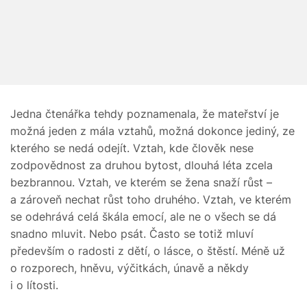
Jedna čtenářka tehdy poznamenala, že mateřství je
možná jeden z mála vztahů, možná dokonce jediný, ze
kterého se nedá odejít. Vztah, kde člověk nese
zodpovědnost za druhou bytost, dlouhá léta zcela
bezbrannou. Vztah, ve kterém se žena snaží růst –
a zároveň nechat růst toho druhého. Vztah, ve kterém
se odehrává celá škála emocí, ale ne o všech se dá
snadno mluvit. Nebo psát. Často se totiž mluví
především o radosti z dětí, o lásce, o štěstí. Méně už
o rozporech, hněvu, výčitkách, únavě a někdy
i o lítosti.