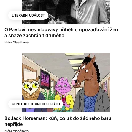
LITERÁRNÍ UDÁLOST
O Pavlovi: nesmlouvavý příběh o upozaďování žen
a snaze zachránit druhého
Klára Vlasáková
KONEC KULTOVNÍHO SERIÁLU
BoJack Horseman: kůň, co už do žádného baru
nepřijde
Klára Vlasáková