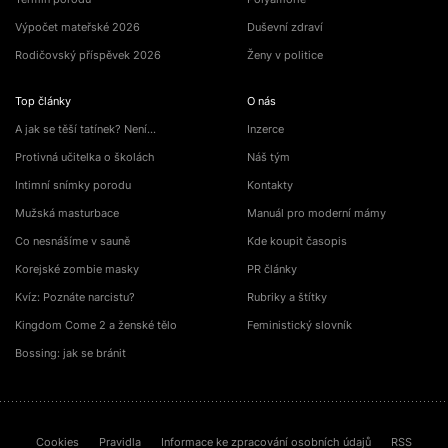
Výpočet mateřské 2026
Duševní zdraví
Rodičovský příspěvek 2026
Ženy v politice
Top články
O nás
A jak se těší tatínek? Není…
Inzerce
Protivná učitelka o školách
Náš tým
Intimní snímky porodu
Kontakty
Mužská masturbace
Manuál pro moderní mámy
Co nesnášíme v sauně
Kde koupit časopis
Korejské zombie masky
PR články
Kvíz: Poznáte narcistu?
Rubriky a štítky
Kingdom Come 2 a ženské tělo
Feministický slovník
Bossing: jak se bránit
Cookies
Pravidla
Informace ke zpracování osobních údajů
RSS