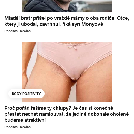
Mladší bratr přišel po vraždě mámy o oba rodiče. Otce,
který ji ubodal, zavrhnul, říká syn Monyové
Redakce Heroine
BODY POSITIVITY
Proč pořád řešíme ty chlupy? Je čas si konečně
přestat nechat namlouvat, že jedině dokonale oholené
budeme atraktivní
Redakce Heroine