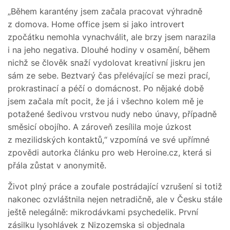
„Během karantény jsem začala pracovat výhradně
z domova. Home office jsem si jako introvert
zpočátku nemohla vynachválit, ale brzy jsem narazila
i na jeho negativa. Dlouhé hodiny v osamění, během
nichž se člověk snaží vydolovat kreativní jiskru jen
sám ze sebe. Beztvarý čas přelévající se mezi prací,
prokrastinací a péčí o domácnost. Po nějaké době
jsem začala mít pocit, že já i všechno kolem mě je
potažené šedivou vrstvou nudy nebo únavy, případně
směsicí obojího. A zároveň zesílila moje úzkost
z mezilidských kontaktů,“ vzpomíná ve své upřímné
zpovědi autorka článku pro web Heroine.cz, která si
přála zůstat v anonymitě.
Život plný práce a zoufale postrádající vzrušení si totiž
nakonec ozvláštnila nejen netradičně, ale v Česku stále
ještě nelegálně: mikrodávkami psychedelik. První
zásilku lysohlávek z Nizozemska si objednala