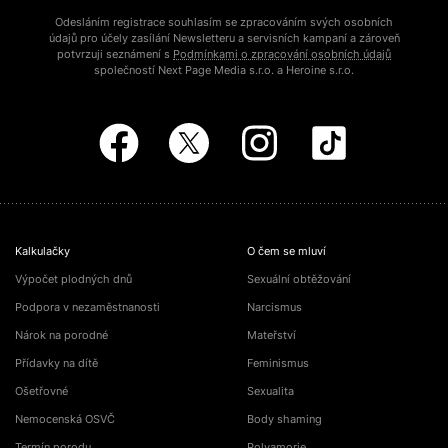
Odesláním registrace souhlasím se zpracováním svých osobních
údajů pro účely zasílání Newsletteru a servisních kampaní a zároveň
potvrzuji seznámení s
Podmínkami o zpracování osobních údajů
společností Next Page Media s.r.o. a Heroine s.r.o.
Kalkulačky
O čem se mluví
Výpočet plodných dnů
Sexuální obtěžování
Podpora v nezaměstnanosti
Narcismus
Nárok na porodné
Mateřství
Přídavky na dítě
Feminismus
Ošetřovné
Sexualita
Nemocenská OSVČ
Body shaming
Termín porodu
Polyamorie