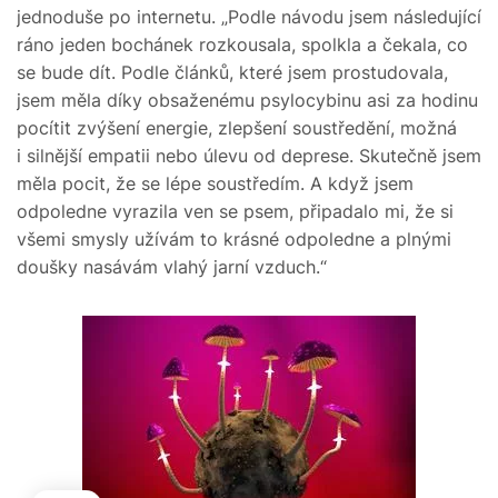
jednoduše po internetu. „Podle návodu jsem následující
ráno jeden bochánek rozkousala, spolkla a čekala, co
se bude dít. Podle článků, které jsem prostudovala,
jsem měla díky obsaženému psylocybinu asi za hodinu
pocítit zvýšení energie, zlepšení soustředění, možná
i silnější empatii nebo úlevu od deprese. Skutečně jsem
měla pocit, že se lépe soustředím. A když jsem
odpoledne vyrazila ven se psem, připadalo mi, že si
všemi smysly užívám to krásné odpoledne a plnými
doušky nasávám vlahý jarní vzduch.“