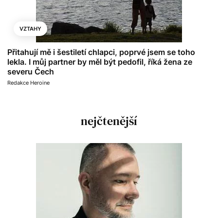
VZTAHY
Přitahují mě i šestiletí chlapci, poprvé jsem se toho
lekla. I můj partner by měl být pedofil, říká žena ze
severu Čech
Redakce Heroine
nejčtenější