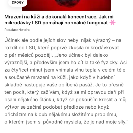
DROGY
Mrazení na kůži a dokonalá koncentrace. Jak mi
mikrodávky LSD pomáhají normálně fungovat
Redakce Heroine
Účinek ale podle jejích slov nebyl nijak výrazný – na
rozdíl od LSD, které poprvé zkusila mikrodávkovat
o pár měsíců později. „Jeho účinek byl daleko
výraznější, a především jsem ho cítila také fyzicky. Asi
za čtyřicet minut jsem vnímala vlnu tepla v celém těle
a současně mrazení na kůži, jako když v hudební
skladbě nastupuje vaše oblíbená pasáž. Je to přesně
ten pocit, který zažívám, když se mi opravdu daří při
psaní nějakého článku, když se pokouším kreslit a můj
výtvor se začíná podobat předloze nebo když
přicházím na kloub nějakému složitému problému,
o kterém jsem si původně myslela, že je nad moje síly.“