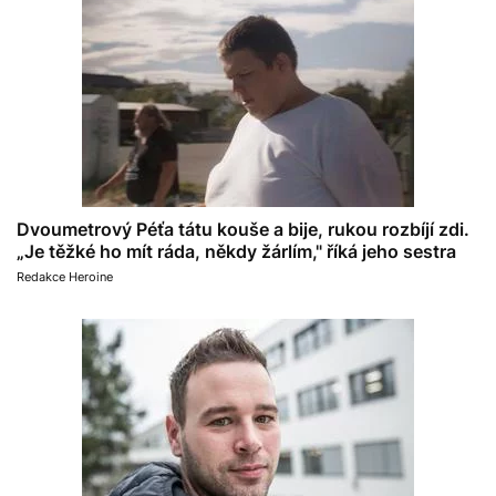
Dvoumetrový Péťa tátu kouše a bije, rukou rozbíjí zdi.
„Je těžké ho mít ráda, někdy žárlím," říká jeho sestra
Redakce Heroine