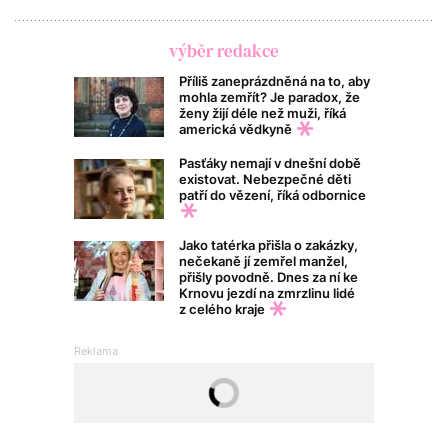
výběr redakce
Příliš zaneprázdněná na to, aby
mohla zemřít? Je paradox, že
ženy žijí déle než muži, říká
americká vědkyně
Pasťáky nemají v dnešní době
existovat. Nebezpečné děti
patří do vězení, říká odbornice
Jako tatérka přišla o zakázky,
nečekaně jí zemřel manžel,
přišly povodně. Dnes za ní ke
Krnovu jezdí na zmrzlinu lidé
z celého kraje