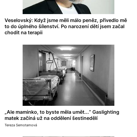
Veselovský: Když jsme měli málo peněz, přivedlo mě
to do úplného šílenství. Po narození dětí jsem začal
chodit na terapii
„Ale maminko, to byste měla umět...“ Gaslighting
matek začíná už na oddělení šestinedělí
Tereza Semotamová