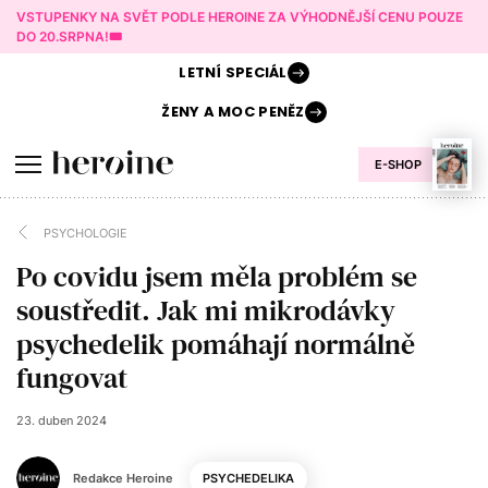
VSTUPENKY NA SVĚT PODLE HEROINE ZA VÝHODNĚJŠÍ CENU POUZE
DO 20.SRPNA!🎟️
LETNÍ
SPECIÁL
ŽENY A
MOC PENĚZ
E-SHOP
PSYCHOLOGIE
Po covidu jsem měla problém se
soustředit. Jak mi mikrodávky
psychedelik pomáhají normálně
fungovat
23. duben 2024
Redakce Heroine
PSYCHEDELIKA