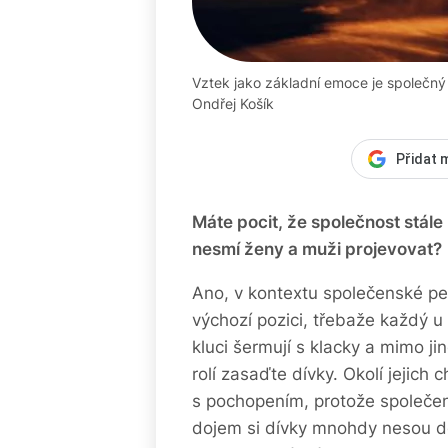
Vztek jako základní emoce je společný
Ondřej Košík
Přidat 
Máte pocit, že společnost stále
nesmí ženy a muži projevovat?
Ano, v kontextu společenské per
výchozí pozici, třebaže každý u
kluci šermují s klacky a mimo jin
rolí zasaďte dívky. Okolí jejic
s pochopením, protože společensk
dojem si dívky mnohdy nesou do