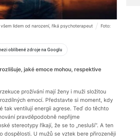
 všem lidem od narození, říká psychoterapeut
Foto:
mezi oblíbené zdroje na Googlu
 rozlišuje, jaké emoce mohou, respektive
zekuce prožívání mají ženy i muži složitou
 rozdílných emocí. Představte si moment, kdy
é tak ventilují energii agrese. Teď do těchto
h chování pravděpodobně nepřijme
é stereotypy říkají, že se to „nesluší“. A ten
 dospělosti. U mužů se vztek bere přirozeněji