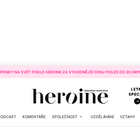
PENKY NA SVĚT PODLE HEROINE ZA VÝHODNĚJŠÍ CENU POUZE DO 20.SRPN
LET
SPEC
PODCAST
KOMENTÁŘE
SPOLEČNOST
VZDĚLÁVÁNÍ
VZTAHY