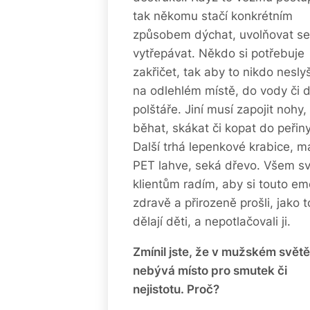
tak někomu stačí konkrétním
způsobem dýchat, uvolňovat se
vytřepávat. Někdo si potřebuje
zakřičet, tak aby to nikdo neslyš
na odlehlém místě, do vody či 
polštáře. Jiní musí zapojit nohy,
běhat, skákat či kopat do peřiny
Další trhá lepenkové krabice, 
PET lahve, seká dřevo. Všem s
klientům radím, aby si touto em
zdravě a přirozeně prošli, jako t
dělají děti, a nepotlačovali ji.
Zmínil jste, že v mužském světě
nebývá místo pro smutek či
nejistotu. Proč?