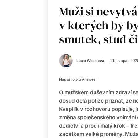
Muži si nevytvář
v kterých by by
smutek, stud či
Lucie Weissová
21. listopad 202
Napsáno pro Answear
O mužském duševním zdraví se
dosud dělá potíže přiznat, že 
Kvapilík v rozhovoru popisuje, 
změna společenského vnímání em
dědictví a proč i malý krok – 
začátkem velké proměny. Mužs