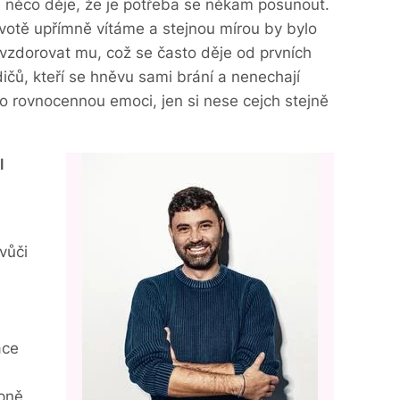
se něco děje, že je potřeba se někam posunout.
votě upřímně vítáme a stejnou mírou by bylo
evzdorovat mu, což se často děje od prvních
čů, kteří se hněvu sami brání a nenechají
e o rovnocennou emoci, jen si nese cejch stejně
l
vůči
áce
pně,