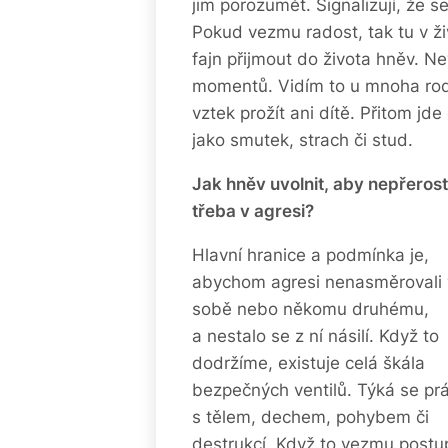
jim porozumět. Signalizují, že 
Pokud vezmu radost, tak tu v ži
fajn přijmout do života hněv. N
momentů. Vidím to u mnoha rodi
vztek prožít ani dítě. Přitom jd
jako smutek, strach či stud.
Jak hněv uvolnit, aby nepřerost
třeba v agresi?
Hlavní hranice a podmínka je,
abychom agresi nenasměrovali 
sobě nebo někomu druhému,
a nestalo se z ní násilí. Když to
dodržíme, existuje celá škála
bezpečných ventilů. Týká se pr
s tělem, dechem, pohybem či
destrukcí. Když to vezmu postu