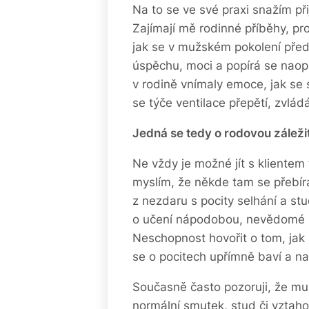
Na to se ve své praxi snažím přij
Zajímají mě rodinné příběhy, pr
jak se v mužském pokolení před
úspěchu, moci a popírá se naop
v rodině vnímaly emoce, jak se s
se týče ventilace přepětí, zvlád
Jedná se tedy o rodovou záleži
Ne vždy je možné jít s klientem 
myslím, že někde tam se přebír
z nezdaru s pocity selhání a st
o učení nápodobou, nevědomé př
Neschopnost hovořit o tom, jak s
se o pocitech upřímně baví a na
Současně často pozoruji, že muži
normální smutek, stud či vztahov