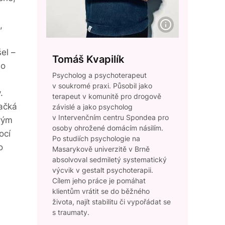
,
el –
Tomáš Kvapilík
do
Psycholog a psychoterapeut
v soukromé praxi. Působil jako
.
terapeut v komunitě pro drogově
mačká
závislé a jako psycholog
v Intervenčním centru Spondea pro
vým
osoby ohrožené domácím násilím.
ocí
Po studiích psychologie na
o
Masarykově univerzitě v Brně
absolvoval sedmiletý systematický
výcvik v gestalt psychoterapii.
Cílem jeho práce je pomáhat
klientům vrátit se do běžného
života, najít stabilitu či vypořádat se
s traumaty.