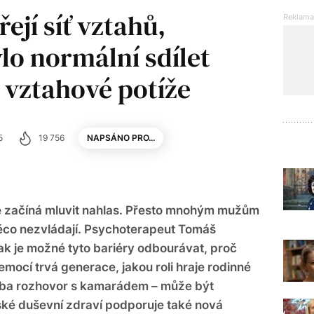
ejí síť vztahů,
lo normální sdílet
 vztahové potíže
5
19 756
NAPSÁNO PRO...
 začíná mluvit nahlas. Přesto mnohým mužům
něco nezvládají. Psychoterapeut Tomáš
jak je možné tyto bariéry odbourávat, proč
ocí trvá generace, jakou roli hraje rodinné
třeba rozhovor s kamarádem – může být
ké duševní zdraví podporuje také nová