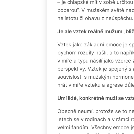
– je chlapské mít v sobě určitou
poperou“. V mužském světě naop
nejistotu či obavu z neúspěchu.
Je ale vztek reálně mužům „bliž
Vztek jako základní emoce je s
bychom rozdíly našli, a to např
v míře a typu násilí jako vzorce 
perspektivy. Vztek je spojený s
souvislosti s mužským hormon
hrát v míře vzteku a agrese důlež
Umí lidé, konkrétně muži se vz
Obecně neumí, protože se to neu
letech se v rodinách a v rámci
velmi fandím. Všechny emoce jso