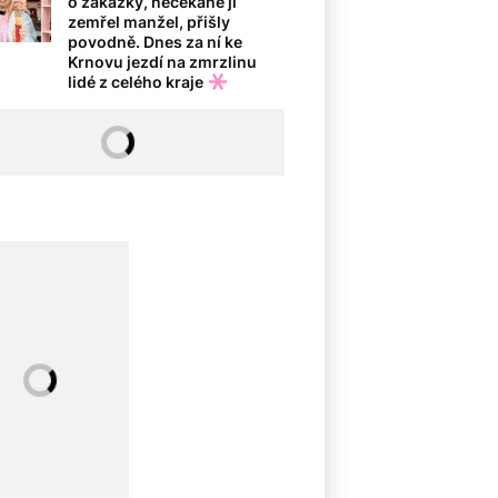
o zakázky, nečekaně jí
zemřel manžel, přišly
povodně. Dnes za ní ke
Krnovu jezdí na zmrzlinu
lidé z celého kraje