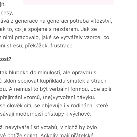
ít.
ocesy,
ává z generace na generaci potřeba vítězství,
ak to, co je spojené s nezdarem. Jak se
 nimi pracovalo, jaké se vytvářely vzorce, co
ání stresu, překážek, frustrace.
tost?
tak hluboko do minulosti, ale opravdu si
á sklon spojovat kupříkladu smutek a strach
udu. A nemusí to být verbální formou. Jde spíš
ejímání vzorců, (ne)vytvoření návyku.
e člověk cítí, se objevuje i v rodinách, které
sávají modernější přístupy k výchově.
 nevytvářejí síť vztahů, v nichž by bylo
é potíže sdílet. Ačkoliv mají přátelské