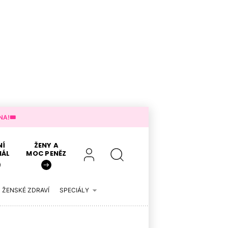
A!🎟️
NÍ
ŽENY A
IÁL
MOC PENĚZ
ŽENSKÉ ZDRAVÍ
SPECIÁLY