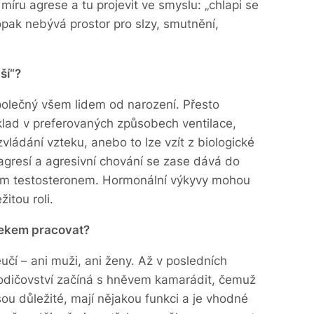
 míru agrese a tu projevit ve smyslu: „chlapi se
ak nebývá prostor pro slzy, smutnění,
ší“?
polečný všem lidem od narození. Přesto
íklad v preferovaných způsobech ventilace,
zvládání vzteku, anebo to lze vzít z biologické
 agresí a agresivní chování se zase dává do
em testosteronem. Hormonální výkyvy mohou
itou roli.
tekem pracovat?
čí – ani muži, ani ženy. Až v posledních
 rodičovství začíná s hněvem kamarádit, čemuž
u důležité, mají nějakou funkci a je vhodné