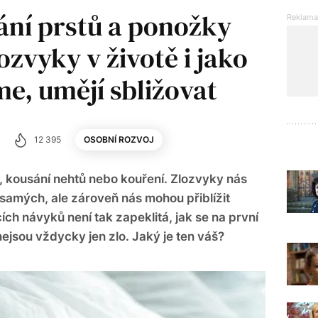
ní prstů a ponožky
ozvyky v životě i jako
e, umějí sbližovat
12 395
OSOBNÍ ROZVOJ
, kousání nehtů nebo kouření. Zlozvyky nás
 samých, ale zároveň nás mohou přiblížit
ch návyků není tak zapeklitá, jak se na první
ejsou vždycky jen zlo. Jaký je ten váš?