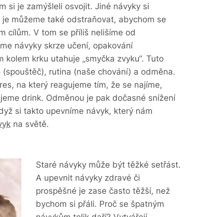
 si je zamýšleli osvojit. Jiné návyky si
 je můžeme také odstraňovat, abychom se
ím cílům. V tom se příliš nelišíme od
eme návyky skrze učení, opakování
 kolem krku utahuje „smyčka zvyku“. Tuto
 (spouštěč), rutina (naše chování) a odměna.
es, na který reagujeme tím, že se najíme,
lijeme drink. Odměnou je pak dočasné snížení
 Když si takto upevníme návyk, který nám
vyk
na světě.
Staré návyky může být těžké setřást.
A upevnit návyky zdravé či
prospěšné je zase často těžší, než
bychom si přáli. Proč se špatným