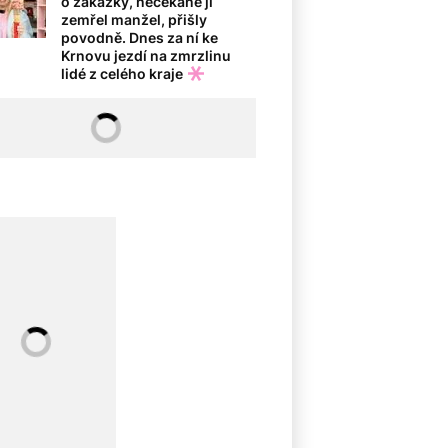
o zakázky, nečekaně jí
zemřel manžel, přišly
povodně. Dnes za ní ke
Krnovu jezdí na zmrzlinu
lidé z celého kraje