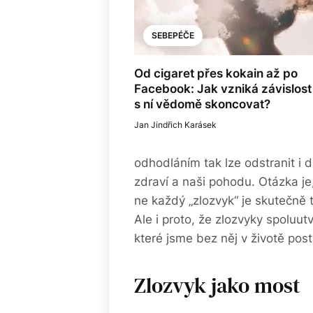
SEBEPÉČE
Od cigaret přes kokain až po
Facebook: Jak vzniká závislost 
s ní vědomě skoncovat?
Jan Jindřich Karásek
odhodláním tak lze odstranit i 
zdraví a naši pohodu. Otázka je
ne každý „zlozvyk“ je skutečně 
Ale i proto, že zlozvyky spoluutv
které jsme bez něj v životě post
Zlozvyk jako most