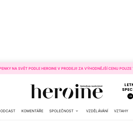
ENKY NA SVĚT PODLE HEROINE V PRODEJI! ZA VÝHODNĚJŠÍ CENU POUZE T
LET
SPEC
PODCAST
KOMENTÁŘE
SPOLEČNOST
VZDĚLÁVÁNÍ
VZTAHY