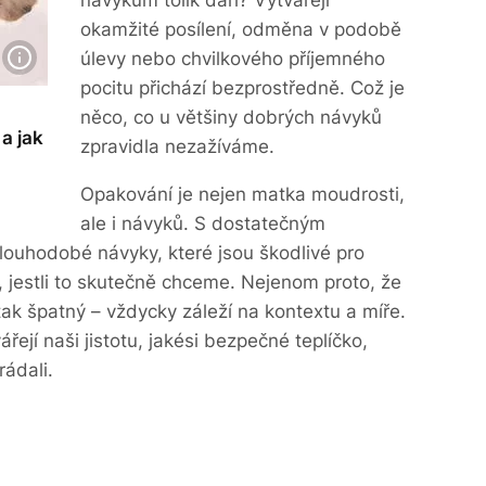
návykům tolik daří? Vytvářejí
okamžité posílení, odměna v podobě
úlevy nebo chvilkového příjemného
pocitu přichází bezprostředně. Což je
něco, co u většiny dobrých návyků
a jak
zpravidla nezažíváme.
Opakování je nejen matka moudrosti,
ale i návyků. S dostatečným
dlouhodobé návyky, které jsou škodlivé pro
, jestli to skutečně chceme. Nejenom proto, že
tak špatný – vždycky záleží na kontextu a míře.
ářejí naši jistotu, jakési bezpečné teplíčko,
rádali.