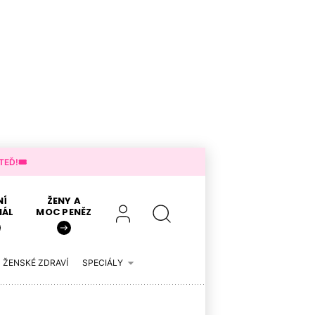
EĎ!🎟️
NÍ
ŽENY A
IÁL
MOC PENĚZ
ŽENSKÉ ZDRAVÍ
SPECIÁLY