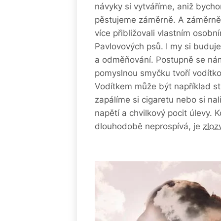
návyky si vytváříme, aniž bychom
pěstujeme záměrně. A záměrně
více přibližovali vlastním osobn
Pavlovových psů. I my si buduj
a odměňování. Postupně se nám
pomyslnou smyčku tvoří vodítko
Vodítkem může být například str
zapálíme si cigaretu nebo si na
napětí a chvilkový pocit úlevy.
dlouhodobě neprospívá, je
zloz