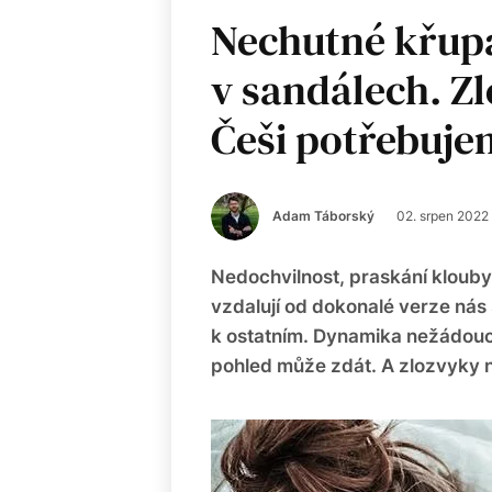
Nechutné křupá
v sandálech. Zl
Češi potřebujem
Adam Táborský
02. srpen 2022
Nedochvilnost, praskání klouby
vzdalují od dokonalé verze nás
k ostatním. Dynamika nežádoucí
pohled může zdát. A zlozvyky n