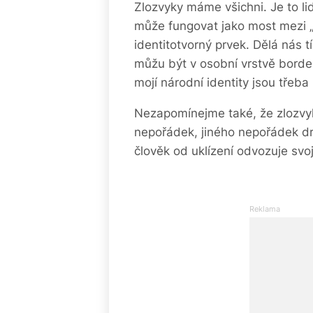
Zlozvyky máme všichni. Je to lid
může fungovat jako most mezi „
identitotvorný prvek. Dělá nás t
můžu být v osobní vrstvě bordel
mojí národní identity jsou třeb
Nezapomínejme také, že zlozvyk
nepořádek, jiného nepořádek dr
člověk od uklízení odvozuje svo