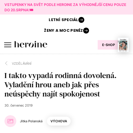
VSTUPENKY NA SVĚT PODLE HEROINE ZA VÝHODNĚJŠÍ CENU POUZE
DO 20.SRPNA!🎟️
LETNÍ
SPECIÁL
ŽENY A
MOC PENĚZ
E-SHOP
VZDĚLÁVÁNÍ
I takto vypadá rodinná dovolená.
Vyladění hrou aneb jak přes
neúspěchy najít spokojenost
30. červenec 2019
Jitka Polanská
VÝCHOVA