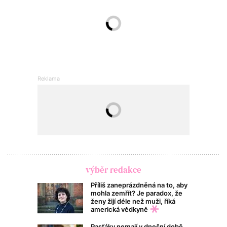
výběr redakce
Příliš zaneprázdněná na to, aby
mohla zemřít? Je paradox, že
ženy žijí déle než muži, říká
americká vědkyně
Pasťáky nemají v dnešní době