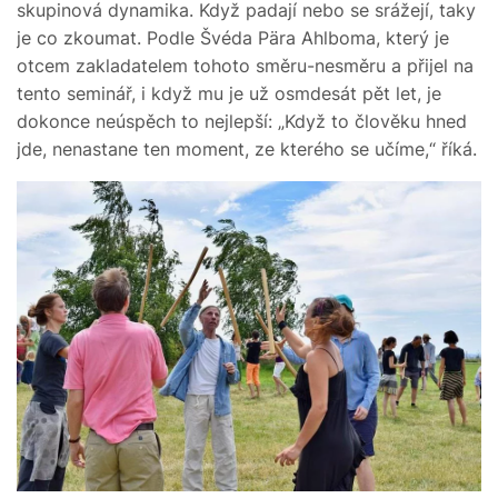
skupinová dynamika. Když padají nebo se srážejí, taky
je co zkoumat. Podle Švéda Pära Ahlboma, který je
otcem zakladatelem tohoto směru-nesměru a přijel na
tento seminář, i když mu je už osmdesát pět let, je
dokonce neúspěch to nejlepší: „Když to člověku hned
jde, nenastane ten moment, ze kterého se učíme,“ říká.