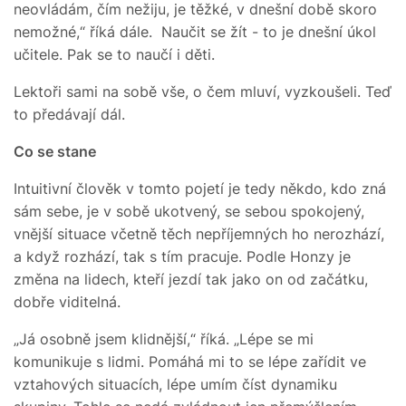
neovládám, čím nežiju, je těžké, v dnešní době skoro
nemožné,“ říká dále. Naučit se žít - to je dnešní úkol
učitele. Pak se to naučí i děti.
Lektoři sami na sobě vše, o čem mluví, vyzkoušeli. Teď
to předávají dál.
Co se stane
Intuitivní člověk v tomto pojetí je tedy někdo, kdo zná
sám sebe, je v sobě ukotvený, se sebou spokojený,
vnější situace včetně těch nepříjemných ho nerozhází,
a když rozhází, tak s tím pracuje. Podle Honzy je
změna na lidech, kteří jezdí tak jako on od začátku,
dobře viditelná.
„Já osobně jsem klidnější,“ říká. „Lépe se mi
komunikuje s lidmi. Pomáhá mi to se lépe zařídit ve
vztahových situacích, lépe umím číst dynamiku