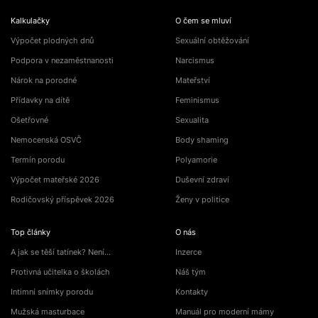
Kalkulačky
O čem se mluví
Výpočet plodných dnů
Sexuální obtěžování
Podpora v nezaměstnanosti
Narcismus
Nárok na porodné
Mateřství
Přídavky na dítě
Feminismus
Ošetřovné
Sexualita
Nemocenská OSVČ
Body shaming
Termín porodu
Polyamorie
Výpočet mateřské 2026
Duševní zdraví
Rodičovský příspěvek 2026
Ženy v politice
Top články
O nás
A jak se těší tatínek? Není…
Inzerce
Protivná učitelka o školách
Náš tým
Intimní snímky porodu
Kontakty
Mužská masturbace
Manuál pro moderní mámy