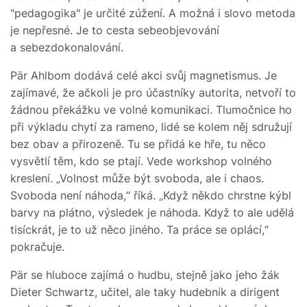
"pedagogika" je určité zúžení. A možná i slovo metoda
je nepřesné. Je to cesta sebeobjevování
a sebezdokonalování.
Pär Ahlbom dodává celé akci svůj magnetismus. Je
zajímavé, že ačkoli je pro účastníky autorita, netvoří to
žádnou překážku ve volné komunikaci. Tlumočnice ho
při výkladu chytí za rameno, lidé se kolem něj sdružují
bez obav a přirozeně. Tu se přidá ke hře, tu něco
vysvětlí těm, kdo se ptají. Vede workshop volného
kreslení. „Volnost může být svoboda, ale i chaos.
Svoboda není náhoda,“ říká. „Když někdo chrstne kýbl
barvy na plátno, výsledek je náhoda. Když to ale udělá
tisíckrát, je to už něco jiného. Ta práce se oplácí,“
pokračuje.
Pär se hluboce zajímá o hudbu, stejně jako jeho žák
Dieter Schwartz, učitel, ale taky hudebník a dirigent