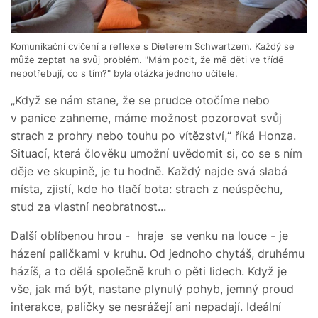
Komunikační cvičení a reflexe s Dieterem Schwartzem. Každý se
může zeptat na svůj problém. "Mám pocit, že mě děti ve třídě
nepotřebují, co s tím?" byla otázka jednoho učitele.
„Když se nám stane, že se prudce otočíme nebo
v panice zahneme, máme možnost pozorovat svůj
strach z prohry nebo touhu po vítězství,“ říká Honza.
Situací, která člověku umožní uvědomit si, co se s ním
děje ve skupině, je tu hodně. Každý najde svá slabá
místa, zjistí, kde ho tlačí bota: strach z neúspěchu,
stud za vlastní neobratnost...
Další oblíbenou hrou - hraje se venku na louce - je
házení paličkami v kruhu. Od jednoho chytáš, druhému
házíš, a to dělá společně kruh o pěti lidech. Když je
vše, jak má být, nastane plynulý pohyb, jemný proud
interakce, paličky se nesrážejí ani nepadají. Ideální