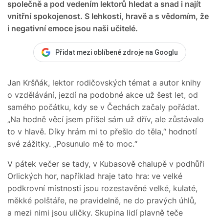
společně a pod vedením lektorů hledat a snad i najít
vnitřní spokojenost. S lehkostí, hravě a s vědomím, že
i negativní emoce jsou naši učitelé.
Přidat mezi oblíbené zdroje na Googlu
Jan Kršňák, lektor rodičovských témat a autor knihy
o vzdělávání, jezdí na podobné akce už šest let, od
samého počátku, kdy se v Čechách začaly pořádat.
„Na hodně věcí jsem přišel sám už dřív, ale zůstávalo
to v hlavě. Díky hrám mi to přešlo do těla,“ hodnotí
své zážitky. „Posunulo mě to moc.“
V pátek večer se tady, v Kubasově chalupě v podhůři
Orlických hor, například hraje tato hra: ve velké
podkrovní místnosti jsou rozestavěné velké, kulaté,
měkké polštáře, ne pravidelně, ne do pravých úhlů,
a mezi nimi jsou uličky. Skupina lidí plavně teče