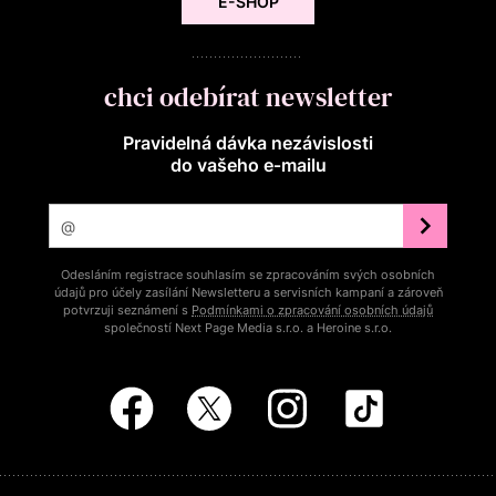
E-SHOP
chci odebírat newsletter
Pravidelná dávka nezávislosti
do vašeho e‑mailu
Odesláním registrace souhlasím se zpracováním svých osobních
údajů pro účely zasílání Newsletteru a servisních kampaní a zároveň
potvrzuji seznámení s
Podmínkami o zpracování osobních údajů
společností Next Page Media s.r.o. a Heroine s.r.o.