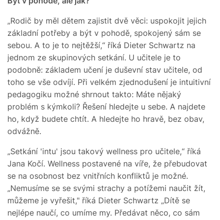
Být v pohodě, ale jak?
„Rodič by měl dětem zajistit dvě věci: uspokojit jejich
základní potřeby a být v pohodě, spokojený sám se
sebou. A to je to nejtěžší,“ říká Dieter Schwartz na
jednom ze skupinových setkání. U učitele je to
podobně: základem učení je duševní stav učitele, od
toho se vše odvíjí. Při velkém zjednodušení je intuitivní
pedagogiku možné shrnout takto: Máte nějaký
problém s kýmkoli? Řešení hledejte u sebe. A najdete
ho, když budete chtít. A hledejte ho hravě, bez obav,
odvážně.
„Setkání 'intu' jsou takový wellness pro učitele,“ říká
Jana Kočí. Wellness postavené na víře, že přebudovat
se na osobnost bez vnitřních konfliktů je možné.
„Nemusíme se se svými strachy a potížemi naučit žít,
můžeme je vyřešit," říká Dieter Schwartz „Dítě se
nejlépe naučí, co umíme my. Předávat něco, co sám