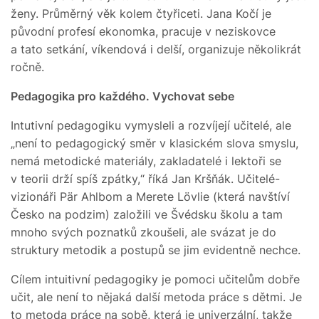
ženy. Průměrný věk kolem čtyřiceti. Jana Kočí je
původní profesí ekonomka, pracuje v neziskovce
a tato setkání, víkendová i delší, organizuje několikrát
ročně.
Pedagogika pro každého. Vychovat sebe
Intutivní pedagogiku vymysleli a rozvíjejí učitelé, ale
„není to pedagogický směr v klasickém slova smyslu,
nemá metodické materiály, zakladatelé i lektoři se
v teorii drží spíš zpátky,“ říká Jan Kršňák. Učitelé-
vizionáři Pär Ahlbom a Merete Lövlie (která navštíví
Česko na podzim) založili ve Švédsku školu a tam
mnoho svých poznatků zkoušeli, ale svázat je do
struktury metodik a postupů se jim evidentně nechce.
Cílem intuitivní pedagogiky je pomoci učitelům dobře
učit, ale není to nějaká další metoda práce s dětmi. Je
to metoda práce na sobě, která je univerzální, takže