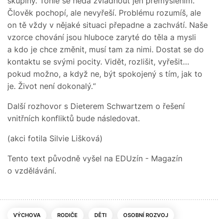
skupiny. Tohle se nedá zvládnout jen přemýšlením.
Člověk pochopí, ale nevyřeší. Problému rozumíš, ale
on tě vždy v nějaké situaci přepadne a zachvátí. Naše
vzorce chování jsou hluboce zaryté do těla a mysli
a kdo je chce změnit, musí tam za nimi. Dostat se do
kontaktu se svými pocity. Vidět, rozlišit, vyřešit…
pokud možno, a když ne, být spokojený s tím, jak to
je. Život není dokonalý.“
Další rozhovor s Dieterem Schwartzem o řešení
vnitřních konfliktů bude následovat.
(akci fotila Silvie Lišková)
Tento text původně vyšel na EDUzín - Magazín
o vzdělávání.
VÝCHOVA
RODIČE
DĚTI
OSOBNÍ ROZVOJ