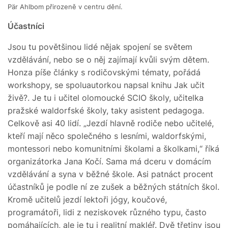
Pär Ahlbom přirozeně v centru dění.
Účastníci
Jsou tu povětšinou lidé nějak spojení se světem
vzdělávání, nebo se o něj zajímají kvůli svým dětem.
Honza píše články s rodičovskými tématy, pořádá
workshopy, se spoluautorkou napsal knihu Jak učit
živě?. Je tu i učitel olomoucké SCIO školy, učitelka
pražské waldorfské školy, taky asistent pedagoga.
Celkově asi 40 lidí. „Jezdí hlavně rodiče nebo učitelé,
kteří mají něco společného s lesními, waldorfskými,
montessori nebo komunitními školami a školkami,“ říká
organizátorka Jana Kočí. Sama má dceru v domácím
vzdělávání a syna v běžné škole. Asi patnáct procent
účastníků je podle ní ze zušek a běžných státních škol.
Kromě učitelů jezdí lektoři jógy, koučové,
programátoři, lidi z neziskovek různého typu, často
pomáhajících, ale je tu i realitní makléř. Dvě třetiny jsou