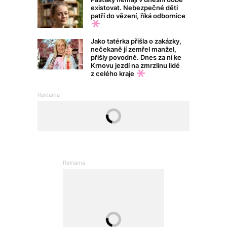
existovat. Nebezpečné děti
patří do vězení, říká odbornice
Jako tatérka přišla o zakázky,
nečekaně jí zemřel manžel,
přišly povodně. Dnes za ní ke
Krnovu jezdí na zmrzlinu lidé
z celého kraje