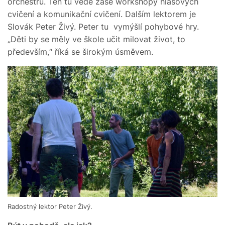
orchestru. Ten tu vede zase workshopy hlasových
cvičení a komunikační cvičení. Dalším lektorem je
Slovák Peter Živý. Peter tu vymýšlí pohybové hry.
„Děti by se měly ve škole učit milovat život, to
především,“ říká se širokým úsměvem.
Radostný lektor Peter Živý.