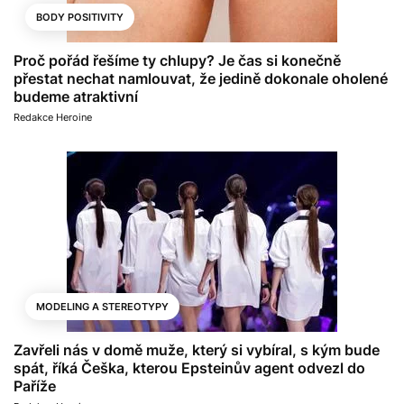
BODY POSITIVITY
Proč pořád řešíme ty chlupy? Je čas si konečně
přestat nechat namlouvat, že jedině dokonale oholené
budeme atraktivní
Redakce Heroine
MODELING A STEREOTYPY
Zavřeli nás v domě muže, který si vybíral, s kým bude
spát, říká Češka, kterou Epsteinův agent odvezl do
Paříže