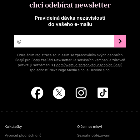
chci odebírat newsletter
Pravidelná dávka nezávislosti
do vašeho e‑mailu
Odesláním registrace souhlasím se zpracováním svých osobních
údajů pro účely zasílání Newsletteru a servisních kampaní a zároveň
potvrzuji seznámení s
Podmínkami o zpracování osobních údajů
společností Next Page Media s.r.o. a Heroine s.r.o.
Kalkulačky
O čem se mluví
Výpočet plodných dnů
Sexuální obtěžování