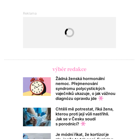
výběr redakce
Žádná ženská hormonální
nemoc. Přejmenování
syndromu polycystických
vaječníků ukazuje, o jak vážnou
diagnózu opravdu jde
Chtěli mě potrestat, říká žena,
kterou proti její vůli nastřihli.
Jak se v Česku soudí
s porodnicí?
Je módní říkat, že kortizol je