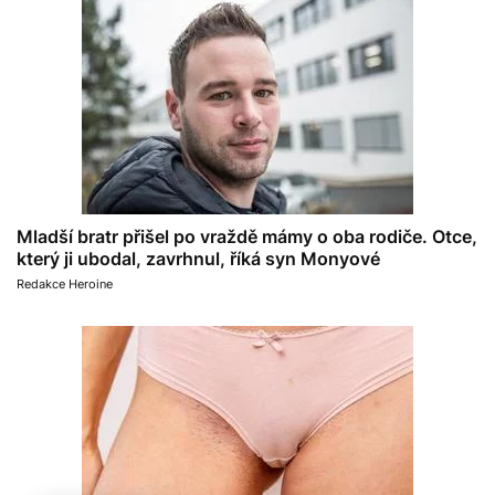
Mladší bratr přišel po vraždě mámy o oba rodiče. Otce,
který ji ubodal, zavrhnul, říká syn Monyové
Redakce Heroine