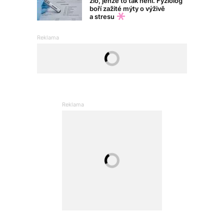
zlo, jenže to tak není. Fyziolog
boří zažité mýty o výživě
a stresu