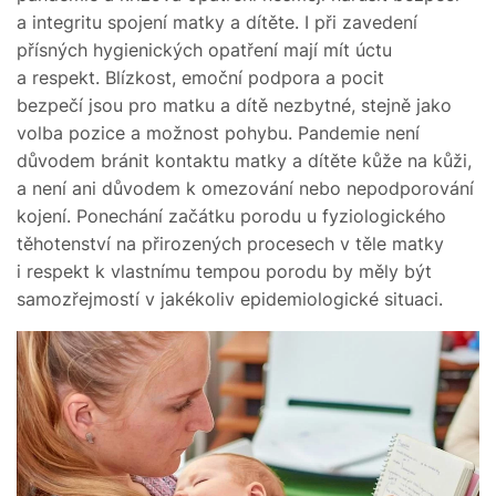
a integritu spojení matky a dítěte. I při zavedení
přísných hygienických opatření mají mít úctu
a respekt. Blízkost, emoční podpora a pocit
bezpečí jsou pro matku a dítě nezbytné, stejně jako
volba pozice a možnost pohybu. Pandemie není
důvodem bránit kontaktu matky a dítěte kůže na kůži,
a není ani důvodem k omezování nebo nepodporování
kojení. Ponechání začátku porodu u fyziologického
těhotenství na přirozených procesech v těle matky
i respekt k vlastnímu tempou porodu by měly být
samozřejmostí v jakékoliv epidemiologické situaci.