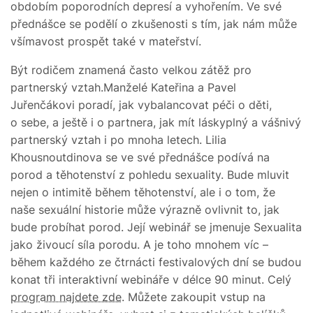
obdobím poporodních depresí a vyhořením. Ve své
přednášce se podělí o zkušenosti s tím, jak nám může
všímavost prospět také v mateřství.
Být rodičem znamená často velkou zátěž pro
partnerský vztah.Manželé Kateřina a Pavel
Juřenčákovi poradí, jak vybalancovat péči o děti,
o sebe, a ještě i o partnera, jak mít láskyplný a vášnivý
partnerský vztah i po mnoha letech. Lilia
Khousnoutdinova se ve své přednášce podívá na
porod a těhotenství z pohledu sexuality. Bude mluvit
nejen o intimitě během těhotenství, ale i o tom, že
naše sexuální historie může výrazně ovlivnit to, jak
bude probíhat porod. Její webinář se jmenuje Sexualita
jako živoucí síla porodu. A je toho mnohem víc –
během každého ze čtrnácti festivalových dní se budou
konat tři interaktivní webináře v délce 90 minut. Celý
program najdete zde
. Můžete zakoupit vstup na