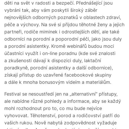
děti na svět v radosti a bezpečí. Přednášející jsou
vybráni tak, aby vám poskytli široký záběr
nejnovějších odborných poznatků v oblastech zdraví,
péče a výchovy. Na své si přijdou těhotné ženy a jejich
partneři, rodiče miminek i odrostlejších dětí, ale také
odborníci na porodní a poporodní péči, jako jsou duly
a porodní asistentky. Kromě webinářů budou moci
účastníci využít i on-line poradnu (kde své znalosti
a zkušenosti dávají k dispozici duly, laktační
poradkyně, porodní asistentky a další odbornice),
získají přístup do uzavřené facebookové skupiny
a dále k mnoha bonusovým videím a materiálům.
Festival se nesoustředí jen na „alternativní“ přístupy,
ale nabídne různé pohledy a informace, aby se každý
mohl rozhodnout pro to, co mu bude nejvíce
vyhovovat. Těhotenství, porod a rodičovství patří do
vašich rukou. Nově nabytá zodpovědnost vyžaduje