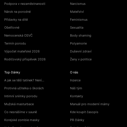
Podpora v nezaměstnanosti
Narcismus
Nárok na porodné
Mateřství
Přídavky na dítě
Feminismus
Ošetřovné
Sexualita
Nemocenská OSVČ
Body shaming
Termín porodu
Polyamorie
Výpočet mateřské 2026
Duševní zdraví
Rodičovský příspěvek 2026
Ženy v politice
Top články
O nás
A jak se těší tatínek? Není…
Inzerce
Protivná učitelka o školách
Náš tým
Intimní snímky porodu
Kontakty
Mužská masturbace
Manuál pro moderní mámy
Co nesnášíme v sauně
Kde koupit časopis
Korejské zombie masky
PR články