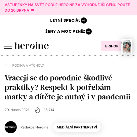
VSTUPENKY NA SVĚT PODLE HEROINE ZA VÝHODNĚJŠÍ CENU POUZE
DO 20.SRPNA!🎟️
LETNÍ
SPECIÁL
ŽENY A
MOC PENĚZ
E-SHOP
RODINA A VÝCHOVA
Vracejí se do porodnic škodlivé
praktiky? Respekt k potřebám
matky a dítěte je nutný i v pandemii
29. duben 2021
28 714
Redakce Heroine
MEDIÁLNÍ PARTNERSTVÍ