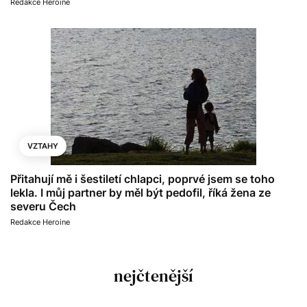
Redakce Heroine
VZTAHY
Přitahují mě i šestiletí chlapci, poprvé jsem se toho
lekla. I můj partner by měl být pedofil, říká žena ze
severu Čech
Redakce Heroine
nejčtenější