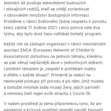
šestnáct let posiluje sebevědomí budoucích
i stávajících rodičů, kteří se chtějí zorientovat
v obrovském množství dostupných informací.
Proběhne v rámci Světového týdne respektu k porodu,
který začíná 17. května 2021. Letos potrvá celé dva
týdny, aby bylo dost času vstřebat bohatý program.
Každý rok se zástupci organizací v rámci mezinárodní
asociaci ENCA (European Network of Childbirth
Associations) dohodnou na jednom tématu, kterému
se pak věnují nejrůznější akce v jednotlivých státech.
Letošním tématem je „respekt k potřebám matky
a dítěte v každé situaci“. Primárně je reakcí na
neobvyklé postupy při porodu a po něm, jimž musely
a bohužel mnohde stále musejí ženy, jejich partneři
a miminka čelit nejen kvůli strachu z Covid-19.
V našem prostředí je téma připomínkou toho, že ani
pandemie a krizová opatření nesmějí narušit bezpečí