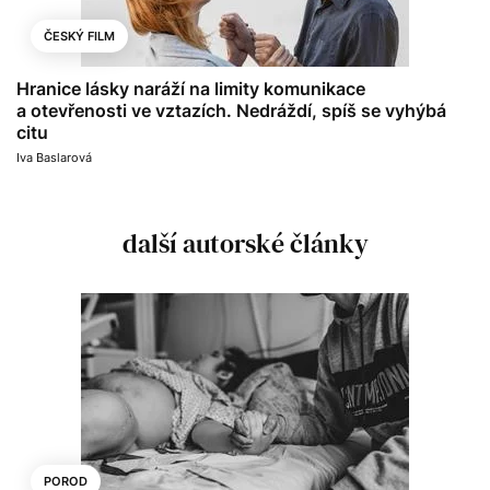
ČESKÝ FILM
Hranice lásky naráží na limity komunikace
a otevřenosti ve vztazích. Nedráždí, spíš se vyhýbá
citu
Iva Baslarová
další autorské články
POROD