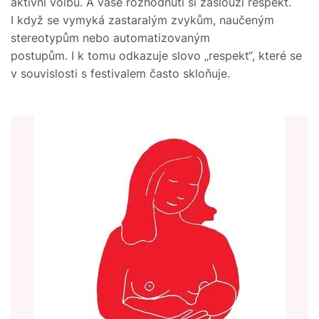
aktivní volbu. A vaše rozhodnutí si zaslouží respekt.
I když se vymyká zastaralým zvykům, naučeným
stereotypům nebo automatizovaným
postupům. I k tomu odkazuje slovo „respekt“, které se
v souvislosti s festivalem často skloňuje.