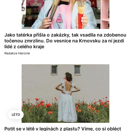
Jako tatérka přišla o zakázky, tak vsadila na zdobenou
točenou zmrzlinu. Do vesnice na Krnovsku za ní jezdí
lidé z celého kraje
Redakce Heroine
LÉTO
Potit se v létě v legínách z plastu? Víme, co si obléct