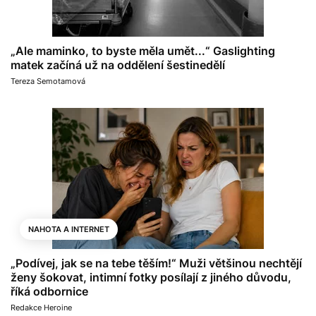
„Ale maminko, to byste měla umět...“ Gaslighting
matek začíná už na oddělení šestinedělí
Tereza Semotamová
NAHOTA A INTERNET
„Podívej, jak se na tebe těším!“ Muži většinou nechtějí
ženy šokovat, intimní fotky posílají z jiného důvodu,
říká odbornice
Redakce Heroine