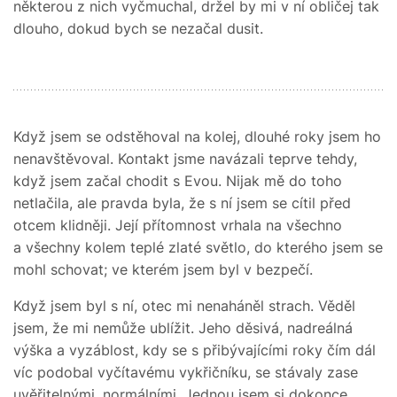
některou z nich vyčmuchal, držel by mi v ní obličej tak
dlouho, dokud bych se nezačal dusit.
Když jsem se odstěhoval na kolej, dlouhé roky jsem ho
nenavštěvoval. Kontakt jsme navázali teprve tehdy,
když jsem začal chodit s Evou. Nijak mě do toho
netlačila, ale pravda byla, že s ní jsem se cítil před
otcem klidněji. Její přítomnost vrhala na všechno
a všechny kolem teplé zlaté světlo, do kterého jsem se
mohl schovat; ve kterém jsem byl v bezpečí.
Když jsem byl s ní, otec mi nenaháněl strach. Věděl
jsem, že mi nemůže ublížit. Jeho děsivá, nadreálná
výška a vyzáblost, kdy se s přibývajícími roky čím dál
víc podobal vyčítavému vykřičníku, se stávaly zase
uvěřitelnými, normálními. Jednou jsem si dokonce