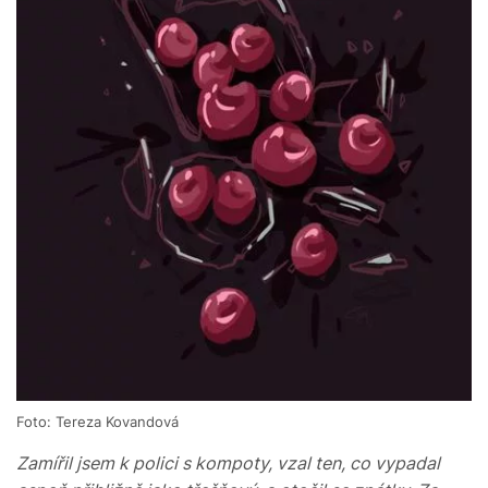
Foto: Tereza Kovandová
Zamířil jsem k polici s kompoty, vzal ten, co vypadal