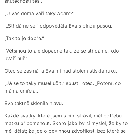
skutečnosti těší.
„U vás doma vaří taky Adam?“
„Střídáme se,“ odpověděla Eva s plnou pusou.
„Tak to je dobře.“
„Většinou to ale dopadne tak, že se střídáme, kdo
uvaří hůř.“
Otec se zasmál a Eva mi nad stolem stiskla ruku.
„Já se to taky musel učit,“ spustil otec. „Potom, co
máma umřela…“
Eva taktně sklonila hlavu.
Každé svátky, které jsem s ním strávil, měl potřebu
matku připomenout. Skoro jako by si myslel, že by to
měl dělat; že jde o povinnou zdvořilost, bez které se