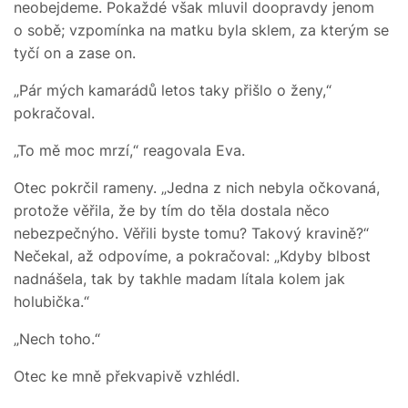
neobejdeme. Pokaždé však mluvil doopravdy jenom
o sobě; vzpomínka na matku byla sklem, za kterým se
tyčí on a zase on.
„Pár mých kamarádů letos taky přišlo o ženy,“
pokračoval.
„To mě moc mrzí,“ reagovala Eva.
Otec pokrčil rameny. „Jedna z nich nebyla očkovaná,
protože věřila, že by tím do těla dostala něco
nebezpečnýho. Věřili byste tomu? Takový kravině?“
Nečekal, až odpovíme, a pokračoval: „Kdyby blbost
nadnášela, tak by takhle madam lítala kolem jak
holubička.“
„Nech toho.“
Otec ke mně překvapivě vzhlédl.