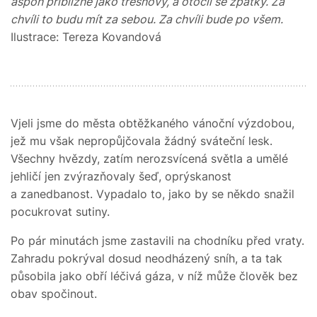
aspoň přibližně jako třešňový, a otočil se zpátky. Za
chvíli to budu mít za sebou. Za chvíli bude po všem.
Ilustrace: Tereza Kovandová
Vjeli jsme do města obtěžkaného vánoční výzdobou,
jež mu však nepropůjčovala žádný sváteční lesk.
Všechny hvězdy, zatím nerozsvícená světla a umělé
jehličí jen zvýrazňovaly šeď, oprýskanost
a zanedbanost. Vypadalo to, jako by se někdo snažil
pocukrovat sutiny.
Po pár minutách jsme zastavili na chodníku před vraty.
Zahradu pokrýval dosud neodházený sníh, a ta tak
působila jako obří léčivá gáza, v níž může člověk bez
obav spočinout.