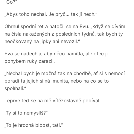
„Co?“
„Abys toho nechal. Je pryč… tak ji nech.“
Ohrnul spodní ret a natočil se na Evu. „Když se dívám
na čísla nakažených z posledních týdnů, tak bych ty
neočkovaný na jipky ani nevozil.“
Eva se nadechla, aby něco namítla, ale otec ji
pohybem ruky zarazil.
„Nechal bych je možná tak na chodbě, ať si s nemocí
poradí ta jejich silná imunita, nebo na co se to
spolíhali.“
Teprve teď se na mě vítězoslavně podíval.
„Ty si to nemyslíš?“
„To je hrozná blbost, tati.“