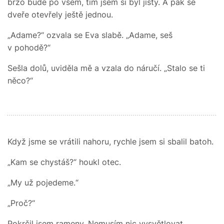
brzo bude po všem, tím jsem si byl jistý. A pak se
dveře otevřely ještě jednou.
„Adame?“ ozvala se Eva slabě. „Adame, seš
v pohodě?“
Sešla dolů, uviděla mě a vzala do náručí. „Stalo se ti
něco?“
Když jsme se vrátili nahoru, rychle jsem si sbalil batoh.
„Kam se chystáš?“ houkl otec.
„My už pojedeme.“
„Proč?“
Pokrčil jsem rameny. Nemusím nic vysvětlovat,