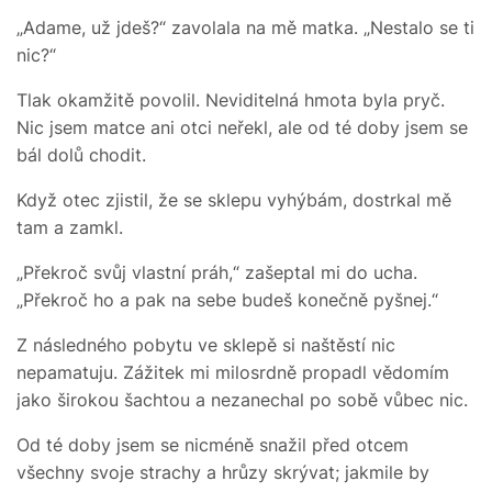
„Adame, už jdeš?“ zavolala na mě matka. „Nestalo se ti
nic?“
Tlak okamžitě povolil. Neviditelná hmota byla pryč.
Nic jsem matce ani otci neřekl, ale od té doby jsem se
bál dolů chodit.
Když otec zjistil, že se sklepu vyhýbám, dostrkal mě
tam a zamkl.
„Překroč svůj vlastní práh,“ zašeptal mi do ucha.
„Překroč ho a pak na sebe budeš konečně pyšnej.“
Z následného pobytu ve sklepě si naštěstí nic
nepamatuju. Zážitek mi milosrdně propadl vědomím
jako širokou šachtou a nezanechal po sobě vůbec nic.
Od té doby jsem se nicméně snažil před otcem
všechny svoje strachy a hrůzy skrývat; jakmile by