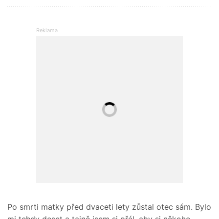
Po smrti matky před dvaceti lety zůstal otec sám. Bylo
mi tehdy deset a tajně jsem si přál, aby si někoho