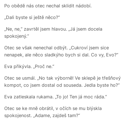
Po obědě nás otec nechal sklidit nádobí.
„Dali byste si ještě něco?“
„Ne, ne,“ zavrtěl jsem hlavou. „Já jsem docela
spokojený.“
Otec se však nenechal odbýt. „Cukroví jsem sice
nenapek, ale něco sladkýho bych si dal. Co vy, Evo?“
Eva přikývla. „Proč ne.“
Otec se usmál. „No tak výborně! Ve sklepě je třešňový
kompot, co jsem dostal od souseda. Jedla byste ho?“
Eva zatleskala rukama. „To jo! Ten já moc ráda.“
Otec se ke mně obrátil, v očích se mu blýskla
spokojenost. „Adame, zajdeš tam?“