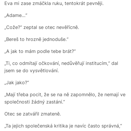
Eva mi zase zmáčkla ruku, tentokrát pevněji.
„Adame…“
„Cože?“ zeptal se otec nevěřícně.
„Bereš to hrozně jednoduše.“
„A jak to mám podle tebe brát?“
„Ti, co odmítají očkování, nedůvěřují institucím,“ dal
jsem se do vysvětlování.
„Jak jako?“
„Mají třeba pocit, že se na ně zapomnělo, že nemají ve
společnosti žádný zastání.“
Otec se zatvářil zmateně.
„Ta jejich společenská kritika je navíc často správná,“