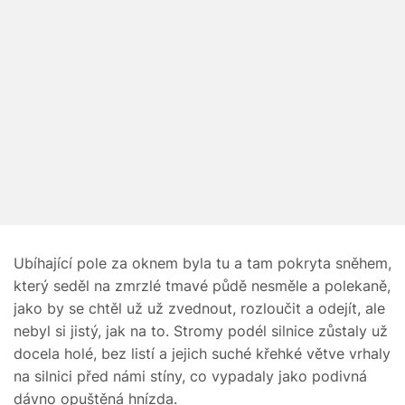
Ubíhající pole za oknem byla tu a tam pokryta sněhem,
který seděl na zmrzlé tmavé půdě nesměle a polekaně,
jako by se chtěl už už zvednout, rozloučit a odejít, ale
nebyl si jistý, jak na to. Stromy podél silnice zůstaly už
docela holé, bez listí a jejich suché křehké větve vrhaly
na silnici před námi stíny, co vypadaly jako podivná
dávno opuštěná hnízda.