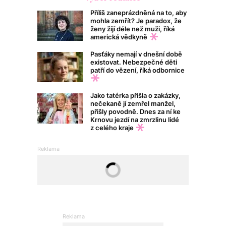
Příliš zaneprázdněná na to, aby
mohla zemřít? Je paradox, že
ženy žijí déle než muži, říká
americká vědkyně
Pasťáky nemají v dnešní době
existovat. Nebezpečné děti
patří do vězení, říká odbornice
Jako tatérka přišla o zakázky,
nečekaně jí zemřel manžel,
přišly povodně. Dnes za ní ke
Krnovu jezdí na zmrzlinu lidé
z celého kraje