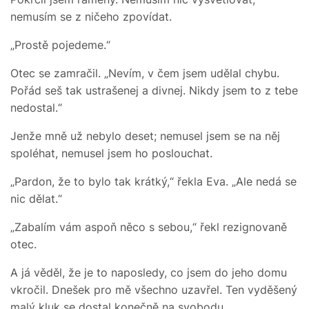
nemusím se z ničeho zpovídat.
„Prostě pojedeme.“
Otec se zamračil. „Nevím, v čem jsem udělal chybu.
Pořád seš tak ustrašenej a divnej. Nikdy jsem to z tebe
nedostal.“
Jenže mně už nebylo deset; nemusel jsem se na něj
spoléhat, nemusel jsem ho poslouchat.
„Pardon, že to bylo tak krátký,“ řekla Eva. „Ale nedá se
nic dělat.“
„Zabalím vám aspoň něco s sebou,“ řekl rezignovaně
otec.
A já věděl, že je to naposledy, co jsem do jeho domu
vkročil. Dnešek pro mě všechno uzavřel. Ten vyděšený
malý kluk se dostal konečně na svobodu.