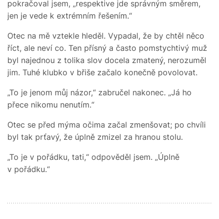
pokračoval jsem, „respektive jde správným směrem,
jen je vede k extrémním řešením.“
Otec na mě vztekle hleděl. Vypadal, že by chtěl něco
říct, ale neví co. Ten přísný a často pomstychtivý muž
byl najednou z tolika slov docela zmatený, nerozuměl
jim. Tuhé klubko v břiše začalo konečně povolovat.
„To je jenom můj názor,“ zabručel nakonec. „Já ho
přece nikomu nenutím.“
Otec se před mýma očima začal zmenšovat; po chvíli
byl tak prťavý, že úplně zmizel za hranou stolu.
„To je v pořádku, tati,“ odpověděl jsem. „Úplně
v pořádku.“