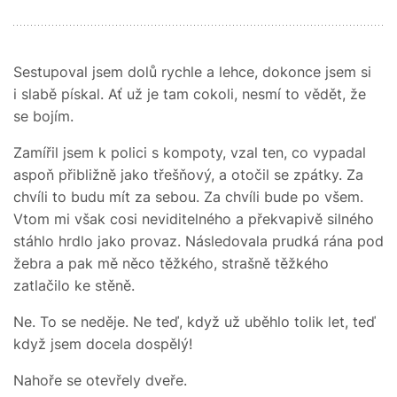
Sestupoval jsem dolů rychle a lehce, dokonce jsem si
i slabě pískal. Ať už je tam cokoli, nesmí to vědět, že
se bojím.
Zamířil jsem k polici s kompoty, vzal ten, co vypadal
aspoň přibližně jako třešňový, a otočil se zpátky. Za
chvíli to budu mít za sebou. Za chvíli bude po všem.
Vtom mi však cosi neviditelného a překvapivě silného
stáhlo hrdlo jako provaz. Následovala prudká rána pod
žebra a pak mě něco těžkého, strašně těžkého
zatlačilo ke stěně.
Ne. To se neděje. Ne teď, když už uběhlo tolik let, teď
když jsem docela dospělý!
Nahoře se otevřely dveře.