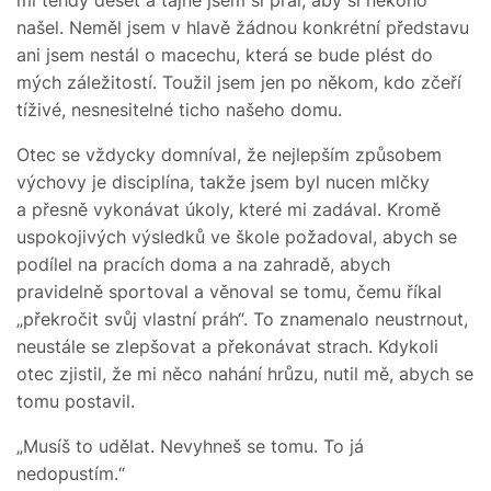
našel. Neměl jsem v hlavě žádnou konkrétní představu
ani jsem nestál o macechu, která se bude plést do
mých záležitostí. Toužil jsem jen po někom, kdo zčeří
tíživé, nesnesitelné ticho našeho domu.
Otec se vždycky domníval, že nejlepším způsobem
výchovy je disciplína, takže jsem byl nucen mlčky
a přesně vykonávat úkoly, které mi zadával. Kromě
uspokojivých výsledků ve škole požadoval, abych se
podílel na pracích doma a na zahradě, abych
pravidelně sportoval a věnoval se tomu, čemu říkal
„překročit svůj vlastní práh“. To znamenalo neustrnout,
neustále se zlepšovat a překonávat strach. Kdykoli
otec zjistil, že mi něco nahání hrůzu, nutil mě, abych se
tomu postavil.
„Musíš to udělat. Nevyhneš se tomu. To já
nedopustím.“