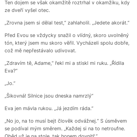
Ten dojem se však okamžitě roztrhal v okamžiku, kdy
ze dveří vyšel otec.
„Zrovna jsem si dělal test,“ zahlaholil. „Jedete akorát.“
Před Evou se vždycky snažil o vlídný, skoro uvolněný
tón, který jsem mu skoro věřil. Vycházeli spolu dobře,
což mě nepřestávalo udivovat.
„Zdravím tě, Adame,“ řekl mi a stiskl mi ruku. „Řídila
Eva?“
„Jo.“
„Šikovná! Silnice jsou dneska namrzlý“
Eva jen mávla rukou. „Já jezdím ráda.“
„No jo, na to musí bejt člověk odvážnej.“ S úsměvem
se podíval mým směrem. „Každej si na to netroufne.
Oběd už je na stole, tak honem dovnitř.“