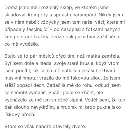
Doma jsme měli rozlehlý sklep, ve kterém jsme
skladovali kompoty a spoustu harampádí. Nikdy jsem
se v něm nebál; vždycky jsem tam našel věci, které mi
připadaly fascinující – od časopisů s fotkami nahých
žen po staré hračky. Jenže pak jsem tam zažil něco,
co mě vyděsilo.
Stalo se to pár měsíců před tím, než matka zemřela.
Byl jsem dole a hledal svoje staré brusle, když vtom
jsem pocítil, jak se na mě natlačila jakási beztvará
masivní hmota; vrazila do mě takovou silou, že jsem
stěží popadl dech. Zatlačila mě do rohu, odkud jsem
se nemohl vymanit. Snažil jsem se křičet, ale
vycházelo ze mě jen směšné sípání. Věděl jsem, že ten
tlak dlouho nevydržím, a hrudník mi brzo pukne jako
lískový ořech.
Vtom se však nahoře otevřely dveře.