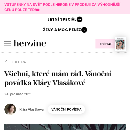
VSTUPENKY NA SVĚT PODLE HEROINE V PRODEJI! ZA VÝHODNĚJŠÍ
CENU POUZE TEĎ!🎟️
LETNÍ
SPECIÁL
ŽENY A
MOC PENĚZ
E-SHOP
KULTURA
Všichni, které mám rád. Vánoční
povídka Kláry Vlasákové
24. prosinec 2021
Klára Vlasáková
VÁNOČNÍ POVÍDKA