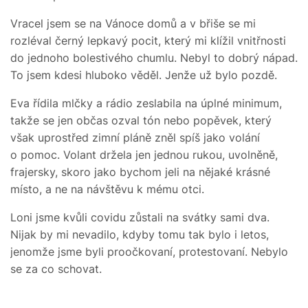
Vracel jsem se na Vánoce domů a v břiše se mi
rozléval černý lepkavý pocit, který mi klížil vnitřnosti
do jednoho bolestivého chumlu. Nebyl to dobrý nápad.
To jsem kdesi hluboko věděl. Jenže už bylo pozdě.
Eva řídila mlčky a rádio zeslabila na úplné minimum,
takže se jen občas ozval tón nebo popěvek, který
však uprostřed zimní pláně zněl spíš jako volání
o pomoc. Volant držela jen jednou rukou, uvolněně,
frajersky, skoro jako bychom jeli na nějaké krásné
místo, a ne na návštěvu k mému otci.
Loni jsme kvůli covidu zůstali na svátky sami dva.
Nijak by mi nevadilo, kdyby tomu tak bylo i letos,
jenomže jsme byli proočkovaní, protestovaní. Nebylo
se za co schovat.