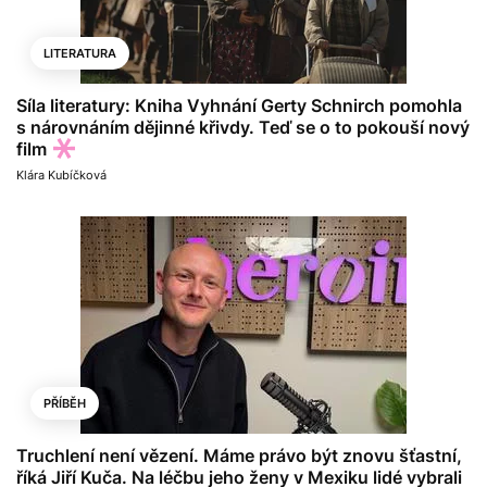
LITERATURA
Síla literatury: Kniha Vyhnání Gerty Schnirch pomohla
s nárovnáním dějinné křivdy. Teď se o to pokouší nový
film
Klára Kubíčková
PŘÍBĚH
Truchlení není vězení. Máme právo být znovu šťastní,
říká Jiří Kuča. Na léčbu jeho ženy v Mexiku lidé vybrali