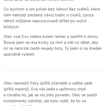
Co bychom si jen počali bez Vánoc! Bez svátků, které
nám nabízejí zdobený závoj tradic a zvyků, zpoza
něhož můžeme nepozorovaně střílet po svých
blízkých.
Otec vzal Evu zlehka kolem ramen a zamířili k domu.
Šoural jsem se dva kroky za nimi a měl co dělat, aby
mi na namrzlé cestě neujely boty. Ty jsem si na dnešek
speciálně vyleštil.
Otec nasmažil řízky (příliš zčernalé) a udělal salát
(příliš mastný). Eva vše jedla s upřímnou chutí
a chválila ho, jak se mu jídlo povedlo. Otec se snažil
komplimenty odmítat, ale bylo vidět, že ho ve