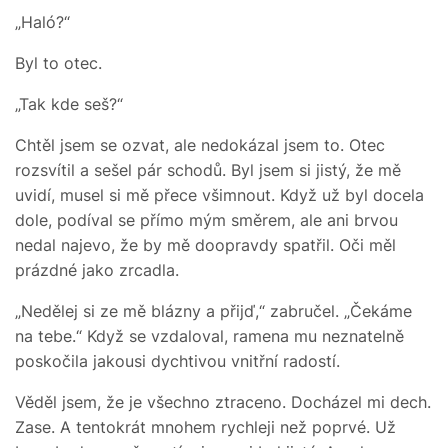
„Haló?“
Byl to otec.
„Tak kde seš?“
Chtěl jsem se ozvat, ale nedokázal jsem to. Otec
rozsvítil a sešel pár schodů. Byl jsem si jistý, že mě
uvidí, musel si mě přece všimnout. Když už byl docela
dole, podíval se přímo mým směrem, ale ani brvou
nedal najevo, že by mě doopravdy spatřil. Oči měl
prázdné jako zrcadla.
„Nedělej si ze mě blázny a přijď,“ zabručel. „Čekáme
na tebe.“ Když se vzdaloval, ramena mu neznatelně
poskočila jakousi dychtivou vnitřní radostí.
Věděl jsem, že je všechno ztraceno. Docházel mi dech.
Zase. A tentokrát mnohem rychleji než poprvé. Už