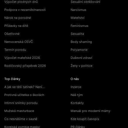
Výpočet plodných dnů
Sexuální obtěžování
Podpora v nezaměstnanosti
Narcismus
Nárok na porodné
Mateřství
Přídavky na dítě
Feminismus
Ošetřovné
Sexualita
Nemocenská OSVČ
Body shaming
Termín porodu
Polyamorie
Výpočet mateřské 2026
Duševní zdraví
Rodičovský příspěvek 2026
Ženy v politice
Top články
O nás
A jak se těší tatínek? Není…
Inzerce
Protivná učitelka o školách
Náš tým
Intimní snímky porodu
Kontakty
Mužská masturbace
Manuál pro moderní mámy
Co nesnášíme v sauně
Kde koupit časopis
Korejské zombie masky
PR články