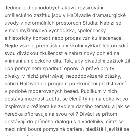
Jednou z dlouhodobých aktivit rozšiřování
uměleckého zážitku jsou v HaDivadle dramaturgické
úvody v neformálních prostorech Studia. Nabízí se
v nich myšlenková východiska, společenský
a historický kontext nebo proces vzniku inscenace.
Nejde však o přednášku ani školní výklad: lektoři sdílí
svou diváckou zkušenost a nabízí nový pohled na
vnímání uměleckého díla. Tak, aby divadelní zážitek žil
i po pomyslném spadnutí opony. A právě pro ty
diváky, v nichž přetrvávají nezodpovězené otázky,
nabízí HaDivadlo i program po skončení představení
v podobě moderovaných besed. Publikum v nich
dostává možnost zeptat se členů týmu na cokoliv: co
inspirovalo režiséra ke zvolení daného tématu a jak se
herečka připravuje na svou roli? Diváci se přitom
dostávají do přímého dialogu s divadelníky, čímž se
mezi nimi bourá pomyslná bariéra, hlediště i jeviště se