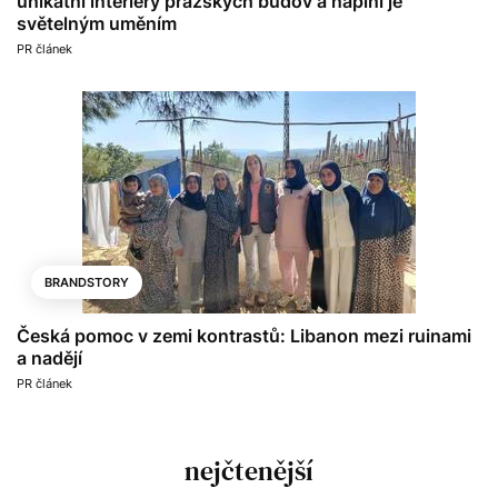
unikátní interiéry pražských budov a naplní je
světelným uměním
PR článek
BRANDSTORY
Česká pomoc v zemi kontrastů: Libanon mezi ruinami
a nadějí
PR článek
nejčtenější