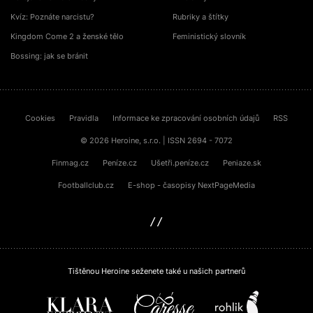
Kvíz: Poznáte narcistu?
Rubriky a štítky
Kingdom Come 2 a ženské tělo
Feministický slovník
Bossing: jak se bránit
Cookies
Pravidla
Informace ke zpracování osobních údajů
RSS
© 2026 Heroine, s.r.o. | ISSN 2694 - 7072
Finmag.cz
Peníze.cz
Ušetři.peníze.cz
Peniaze.sk
Footballclub.cz
E-shop - časopisy NextPageMedia
sinfin.digital
Tištěnou Heroine seženete také u našich partnerů