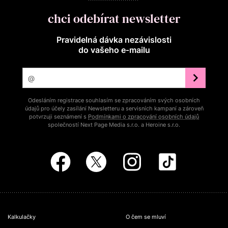
chci odebírat newsletter
Pravidelná dávka nezávislosti
do vašeho e‑mailu
Odesláním registrace souhlasím se zpracováním svých osobních
údajů pro účely zasílání Newsletteru a servisních kampaní a zároveň
potvrzuji seznámení s
Podmínkami o zpracování osobních údajů
společností Next Page Media s.r.o. a Heroine s.r.o.
Kalkulačky
O čem se mluví