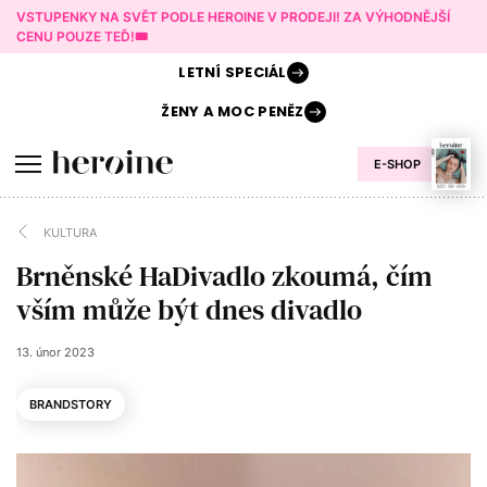
VSTUPENKY NA SVĚT PODLE HEROINE V PRODEJI! ZA VÝHODNĚJŠÍ
CENU POUZE TEĎ!🎟️
LETNÍ
SPECIÁL
ŽENY A
MOC PENĚZ
E-SHOP
KULTURA
Brněnské HaDivadlo zkoumá, čím
vším může být dnes divadlo
13. únor 2023
BRANDSTORY