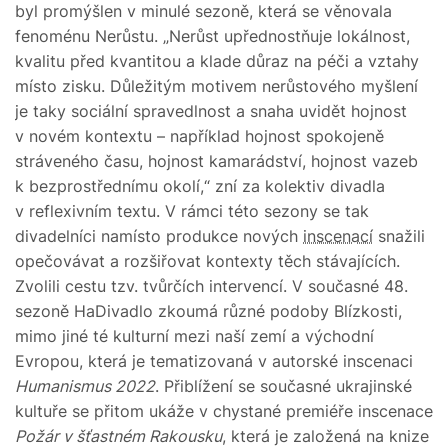
byl promýšlen v minulé sezoně, která se věnovala
fenoménu Nerůstu. „Nerůst upřednostňuje lokálnost,
kvalitu před kvantitou a klade důraz na péči a vztahy
místo zisku. Důležitým motivem nerůstového myšlení
je taky sociální spravedlnost a snaha uvidět hojnost
v novém kontextu – například hojnost spokojeně
stráveného času, hojnost kamarádství, hojnost vazeb
k bezprostřednímu okolí,“ zní za kolektiv divadla
v reflexivním textu. V rámci této sezony se tak
divadelníci namísto produkce nových
inscenací
snažili
opečovávat a rozšiřovat kontexty těch stávajících.
Zvolili cestu tzv. tvůrčích intervencí. V současné 48.
sezoně HaDivadlo zkoumá různé podoby Blízkosti,
mimo jiné té kulturní mezi naší zemí a východní
Evropou, která je tematizovaná v autorské inscenaci
Humanismus 2022
. Přiblížení se současné ukrajinské
kultuře se přitom ukáže v chystané premiéře inscenace
Požár v šťastném Rakousku
, která je založená na knize