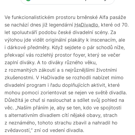
Ve funkcionalistickém prostoru brněnské Alfa pasáže
se nachází dnes již legendární
HaDivadlo
, které od 70.
let spoluutváří podobu české divadelní scény. Za
výlohou jde vidět originální plakáty k inscenacím, ale
i dárkové předměty. Když sejdete o pár schodů níže,
překvapí vás rozlehlý prostor foyer, který se večer
zaplní diváky. A to diváky různého věku,
z rozmanitých zákoutí a s nejrůznějšími životními
zkušenostmi. V HaDivadle se rozhodli nabízet mimo
divadelní program i řadu doplňujících aktivit, které
mohou pomoci zorientovat se nejen ve světě divadla.
Důležitá je chuť si naslouchat a sdílet svůj pohled na
věc. „Naším přáním je, aby se ten, kdo ve spojitosti
s alternativním divadlem cítí nějaké obavy, strach
z neznámého, tohoto strachu zbavil a nahradil ho
zvědavostí,“ zní od vedení divadla.