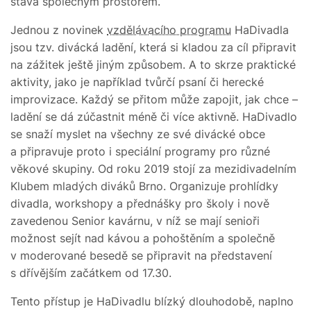
stává společným prostorem.
Jednou z novinek
vzdělávacího programu
HaDivadla
jsou tzv. divácká ladění, která si kladou za cíl připravit
na zážitek ještě jiným způsobem. A to skrze praktické
aktivity, jako je například tvůrčí psaní či herecké
improvizace. Každý se přitom může zapojit, jak chce –
ladění se dá zúčastnit méně či více aktivně. HaDivadlo
se snaží myslet na všechny ze své divácké obce
a připravuje proto i speciální programy pro různé
věkové skupiny. Od roku 2019 stojí za mezidivadelním
Klubem mladých diváků Brno. Organizuje prohlídky
divadla, workshopy a přednášky pro školy i nově
zavedenou Senior kavárnu, v níž se mají senioři
možnost sejít nad kávou a pohoštěním a společně
v moderované besedě se připravit na představení
s dřívějším začátkem od 17.30.
Tento přístup je HaDivadlu blízký dlouhodobě, naplno