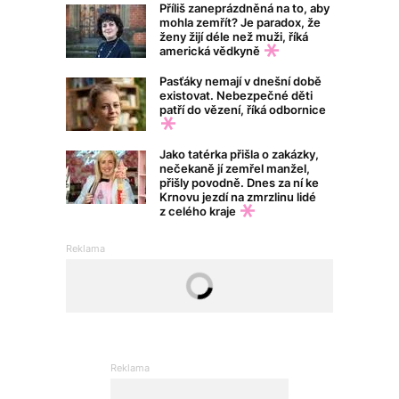
Příliš zaneprázdněná na to, aby
mohla zemřít? Je paradox, že
ženy žijí déle než muži, říká
americká vědkyně
Pasťáky nemají v dnešní době
existovat. Nebezpečné děti
patří do vězení, říká odbornice
Jako tatérka přišla o zakázky,
nečekaně jí zemřel manžel,
přišly povodně. Dnes za ní ke
Krnovu jezdí na zmrzlinu lidé
z celého kraje