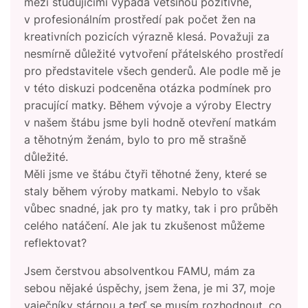
mezi studujícími vypadá většinou pozitivně,
v profesionálním prostředí pak počet žen na
kreativních pozicích výrazně klesá. Považuji za
nesmírně důležité vytvoření přátelského prostředí
pro představitele všech genderů. Ale podle mě je
v této diskuzi podceněna otázka podmínek pro
pracující matky. Během vývoje a výroby Electry
v našem štábu jsme byli hodně otevření matkám
a těhotným ženám, bylo to pro mě strašně
důležité.
Měli jsme ve štábu čtyři těhotné ženy, které se
staly během výroby matkami. Nebylo to však
vůbec snadné, jak pro ty matky, tak i pro průběh
celého natáčení. Ale jak tu zkušenost můžeme
reflektovat?
Jsem čerstvou absolventkou FAMU, mám za
sebou nějaké úspěchy, jsem žena, je mi 37, moje
vaječníky stárnou a teď se musím rozhodnout, co