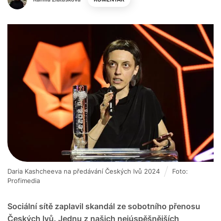
Daria Kashcheeva na předávání Českých lvů 2024
Foto:
Profimedia
Sociální sítě zaplavil skandál ze sobotního přenosu
Českých lvů. Jednu z našich nejúspěšnějších