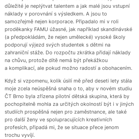
důležité je neplýtvat talentem a jak malé jsou vstupní
náklady v porovnání s výsledkem. A jsou to
samozřejmě nejen korporace. Připadalo mi v roli
proděkanky FAMU úžasné, jak například skandinávské
(a předpokládám, že nejen umělecké) vysoké školy
podporují výjezd svých studentek s dětmi na
zahraniční stáže. Do rozpočtu zkrátka přidají náklady
na chůvu, protože dítě nemá být překážkou
a komplikací, ale pokud možno radostí a obohacením.
Když si vzpomenu, kolik úsilí mě před deseti lety stála
moje zcela neúspěšná snaha o to, aby v novém studiu
ČT Brno byla zřízena pilotní dětská skupina, která by
pochopitelně mohla za určitých okolností být i v jiných
studiích prospěšná nejen pro zaměstnance, ale také
pro další ženy ve spolupracujících kreativních
profesích, připadá mi, že se situace přece jenom
trochu vyvíjí.