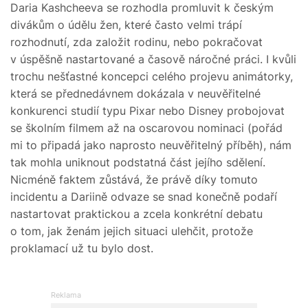
Daria Kashcheeva se rozhodla promluvit k českým
divákům o údělu žen, které často velmi trápí
rozhodnutí, zda založit rodinu, nebo pokračovat
v úspěšně nastartované a časově náročné práci. I kvůli
trochu nešťastné koncepci celého projevu animátorky,
která se přednedávnem dokázala v neuvěřitelné
konkurenci studií typu Pixar nebo Disney probojovat
se školním filmem až na oscarovou nominaci (pořád
mi to připadá jako naprosto neuvěřitelný příběh), nám
tak mohla uniknout podstatná část jejího sdělení.
Nicméně faktem zůstává, že právě díky tomuto
incidentu a Dariině odvaze se snad konečně podaří
nastartovat praktickou a zcela konkrétní debatu
o tom, jak ženám jejich situaci ulehčit, protože
proklamací už tu bylo dost.