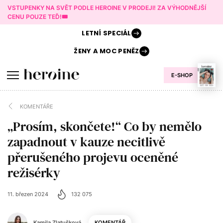
VSTUPENKY NA SVĚT PODLE HEROINE V PRODEJI! ZA VÝHODNĚJŠÍ
CENU POUZE TEĎ!🎟️
LETNÍ
SPECIÁL
ŽENY A
MOC PENĚZ
E-SHOP
KOMENTÁŘE
„Prosím, skončete!“ Co by nemělo
zapadnout v kauze necitlivě
přerušeného projevu oceněné
režisérky
11. březen 2024
132 075
Kamila Zlatušková
KOMENTÁŘ