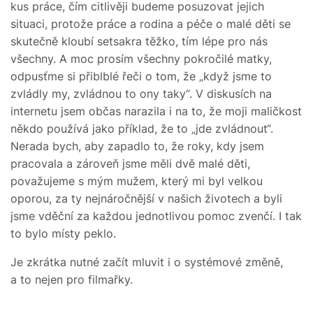
kus práce, čím citlivěji budeme posuzovat jejich
situaci, protože práce a rodina a péče o malé děti se
skutečně kloubí setsakra těžko, tím lépe pro nás
všechny. A moc prosím všechny pokročilé matky,
odpusťme si přiblblé řeči o tom, že „když jsme to
zvládly my, zvládnou to ony taky“. V diskusích na
internetu jsem občas narazila i na to, že moji maličkost
někdo používá jako příklad, že to „jde zvládnout“.
Nerada bych, aby zapadlo to, že roky, kdy jsem
pracovala a zároveň jsme měli dvě malé děti,
považujeme s mým mužem, který mi byl velkou
oporou, za ty nejnáročnější v našich životech a byli
jsme vděční za každou jednotlivou pomoc zvenčí. I tak
to bylo místy peklo.
Je zkrátka nutné začít mluvit i o systémové změně,
a to nejen pro filmařky.