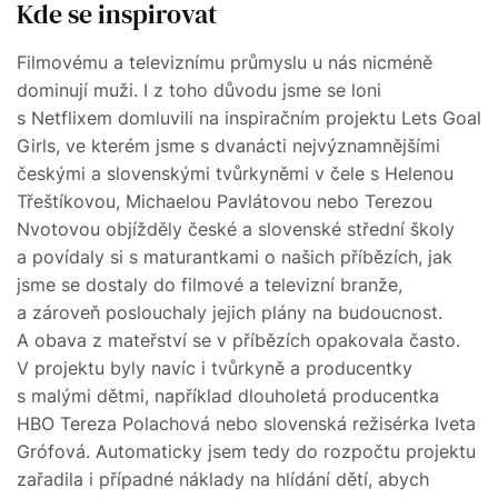
Kde se inspirovat
Filmovému a televiznímu průmyslu u nás nicméně
dominují muži. I z toho důvodu jsme se loni
s Netflixem domluvili na inspiračním projektu Lets Goal
Girls, ve kterém jsme s dvanácti nejvýznamnějšími
českými a slovenskými tvůrkyněmi v čele s Helenou
Třeštíkovou, Michaelou Pavlátovou nebo Terezou
Nvotovou objížděly české a slovenské střední školy
a povídaly si s maturantkami o našich příbězích, jak
jsme se dostaly do filmové a televizní branže,
a zároveň poslouchaly jejich plány na budoucnost.
A obava z mateřství se v příbězích opakovala často.
V projektu byly navíc i tvůrkyně a producentky
s malými dětmi, například dlouholetá producentka
HBO Tereza Polachová nebo slovenská režisérka Iveta
Grófová. Automaticky jsem tedy do rozpočtu projektu
zařadila i případné náklady na hlídání dětí, abych