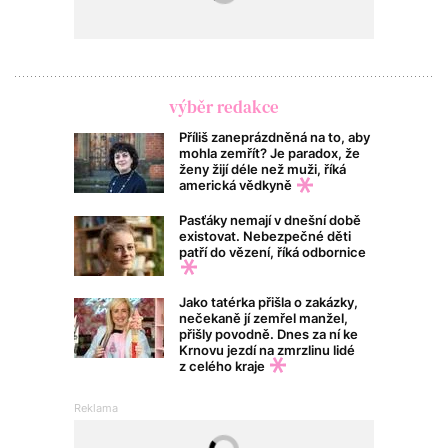
výběr redakce
Příliš zaneprázdněná na to, aby
mohla zemřít? Je paradox, že
ženy žijí déle než muži, říká
americká vědkyně
Pasťáky nemají v dnešní době
existovat. Nebezpečné děti
patří do vězení, říká odbornice
Jako tatérka přišla o zakázky,
nečekaně jí zemřel manžel,
přišly povodně. Dnes za ní ke
Krnovu jezdí na zmrzlinu lidé
z celého kraje