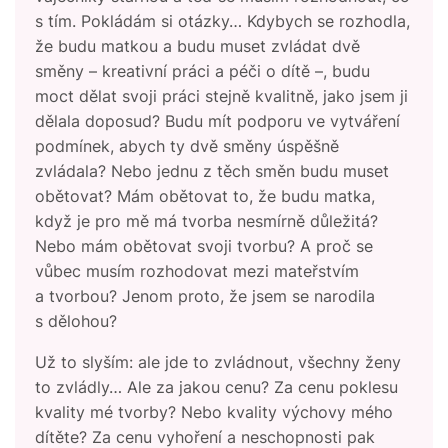
s tím. Pokládám si otázky… Kdybych se rozhodla,
že budu matkou a budu muset zvládat dvě
směny – kreativní práci a péči o dítě –, budu
moct dělat svoji práci stejně kvalitně, jako jsem ji
dělala doposud? Budu mít podporu ve vytváření
podmínek, abych ty dvě směny úspěšně
zvládala? Nebo jednu z těch směn budu muset
obětovat? Mám obětovat to, že budu matka,
když je pro mě má tvorba nesmírně důležitá?
Nebo mám obětovat svoji tvorbu? A proč se
vůbec musím rozhodovat mezi mateřstvím
a tvorbou? Jenom proto, že jsem se narodila
s dělohou?
Už to slyším: ale jde to zvládnout, všechny ženy
to zvládly… Ale za jakou cenu? Za cenu poklesu
kvality mé tvorby? Nebo kvality výchovy mého
dítěte? Za cenu vyhoření a neschopnosti pak