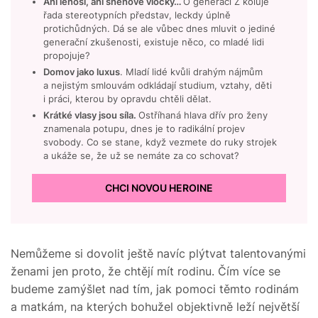
Ani lenoši, ani sněhové vločky…
O generaci Z koluje
řada stereotypních představ, leckdy úplně
protichůdných. Dá se ale vůbec dnes mluvit o jediné
generační zkušenosti, existuje něco, co mladé lidi
propojuje?
Domov jako luxus
. Mladí lidé kvůli drahým nájmům
a nejistým smlouvám odkládají studium, vztahy, děti
i práci, kterou by opravdu chtěli dělat.
Krátké vlasy jsou síla.
Ostříhaná hlava dřív pro ženy
znamenala potupu, dnes je to radikální projev
svobody. Co se stane, když vezmete do ruky strojek
a ukáže se, že už se nemáte za co schovat?
CHCI NOVOU HEROINE
Nemůžeme si dovolit ještě navíc plýtvat talentovanými
ženami jen proto, že chtějí mít rodinu. Čím více se
budeme zamýšlet nad tím, jak pomoci těmto rodinám
a matkám, na kterých bohužel objektivně leží největší