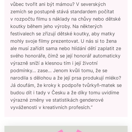
vůbec tvořit ani být mámou? V severských
zemích se postupně stává standardem počítat
v rozpočtu filmu s náklady na chůvy nebo dětské
koutky během jeho výroby. Na některých
festivalech se zřizují dětské koutky, aby matky
mohly svoje filmy prezentovat. U nás si to žena
ale musí zařídit sama nebo hlídání dětí zaplatit ze
svého honoráře, čímž se její honorář automaticky
výrazně sníží a klesnou tím i její životní
podmínky… zase… Jenom kvůli tomu, že se
narodila s dělohou a že její prsa produkují mléko?
Já doufám, že kroky k podpoře tvůrkyň-matek se
budou dít i tady v Česku a že díky tomu uvidíme
výrazné změny ve statistikách genderové
vyváženosti v kreativních profesích.“