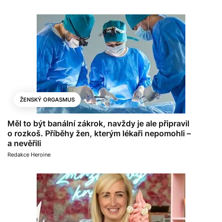
ŽENSKÝ ORGASMUS
Měl to být banální zákrok, navždy je ale připravil
o rozkoš. Příběhy žen, kterým lékaři nepomohli –
a nevěřili
Redakce Heroine