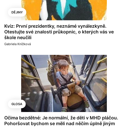
DĚJINY
Kvíz: První prezidentky, neznámé vynálezkyně.
Otestujte své znalosti průkopnic, o kterých vás ve
škole neučili
Gabriela Knížková
GLOSA
Očima bezdětné: Je normální, že děti v MHD pláčou.
Pohoršovat bychom se měli nad něčím úplně jiným