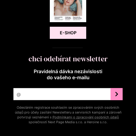
E-SHOP
chci odebírat newsletter
Pravidelná dávka nezávislosti
do vašeho e‑mailu
Odesláním registrace souhlasím se zpracováním svých osobních
údajů pro účely zasílání Newsletteru a servisních kampaní a zároveň
potvrzuji seznámení s
Podmínkami o zpracování osobních údajů
společností Next Page Media s.r.o. a Heroine s.r.o.