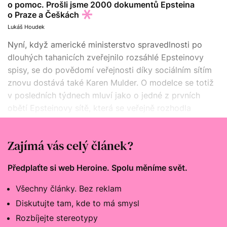
o pomoc. Prošli jsme 2000 dokumentů Epsteina
o Praze a Češkách
Lukáš Houdek
Nyní, když americké ministerstvo spravedlnosti po
dlouhých tahanicích zveřejnilo rozsáhlé Epsteinovy
spisy, se do povědomí veřejnosti díky sociálním sítím
znovu dostává také Karen Mulder. O modelce se totiž
v posledních týdnech mluví jako o jedné z prvních
obětí Epsteinovy sítě, která se veřejně rozhodla
prolomit mlčení dávno předtím, než na to většinová
společnost byla připravena.
Zajímá vás celý článek?
Předplaťte si web Heroine. Spolu měníme svět.
Všechny články. Bez reklam
Diskutujte tam, kde to má smysl
Rozbíjejte stereotypy