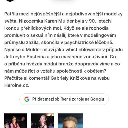
Patřila mezi nejúspěšnější a nejobdivovanější modelky
světa. Nizozemka Karen Mulder byla v 90. letech
ikonou přehlídkových mol. Když se ale rozhodla
promluvit o sexuálním násilí, které v modelingovém
průmyslu zažila, skončila v psychiatrické léčebně.
Nyní se o Mulder mluví jako whistleblowerce v případu
Jeffreyho Epsteina a jeho mašinérie zneužívání. Co
o příběhu hvězdy módní branže doopravdy víme a co
nám může říct o vztahu společnosti k obětem?
Přečtěte si komentář Gabriely Knížkové na webu
Heroine.cz.
Přidat mezi oblíbené zdroje na Googlu