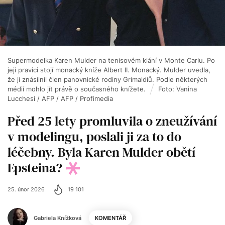
Supermodelka Karen Mulder na tenisovém klání v Monte Carlu. Po
její pravici stojí monacký kníže Albert II. Monacký. Mulder uvedla,
že ji znásilnil člen panovnické rodiny Grimaldiů. Podle některých
médií mohlo jít právě o současného knížete.
Foto: Vanina
Lucchesi / AFP / AFP / Profimedia
Před 25 lety promluvila o zneužívání
v modelingu, poslali ji za to do
léčebny. Byla Karen Mulder obětí
Epsteina?
25. únor 2026
19 101
Gabriela Knížková
KOMENTÁŘ