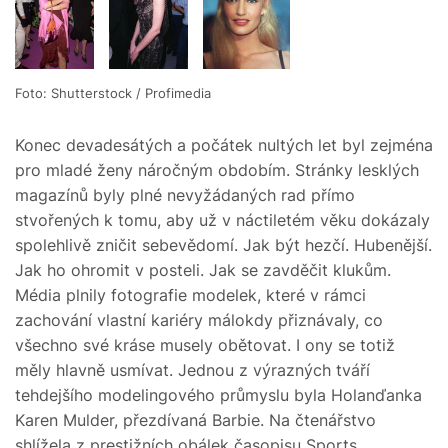
Foto: Shutterstock / Profimedia
Konec devadesátých a počátek nultých let byl zejména
pro mladé ženy náročným obdobím. Stránky lesklých
magazínů byly plné nevyžádaných rad přímo
stvořených k tomu, aby už v náctiletém věku dokázaly
spolehlivě zničit sebevědomí. Jak být hezčí. Hubenější.
Jak ho ohromit v posteli. Jak se zavděčit klukům.
Média plnily fotografie modelek, které v rámci
zachování vlastní kariéry málokdy přiznávaly, co
všechno své kráse musely obětovat. I ony se totiž
měly hlavně usmívat. Jednou z výrazných tváří
tehdejšího modelingového průmyslu byla Holanďanka
Karen Mulder, přezdívaná Barbie. Na čtenářstvo
shlížela z prestižních obálek časopisu Sports