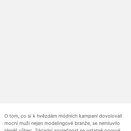
O tom, co si k hvězdám módních kampaní dovolovali
mocní muži nejen modelingové branže, se nemluvilo
téměř vůbec. Západní společnost se ostatně poprvé