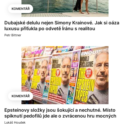
KOMENTÁŘ
Dubajské delulu nejen Simony Krainové. Jak si oáza
luxusu přiťukla po odvetě Íránu s realitou
Petr Bittner
KOMENTÁŘ
Epsteinovy složky jsou šokující a nechutné. Místo
spiknutí pedofilů jde ale o zvrácenou hru mocných
Lukáš Houdek