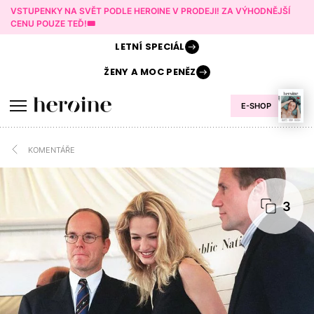
VSTUPENKY NA SVĚT PODLE HEROINE V PRODEJI! ZA VÝHODNĚJŠÍ
CENU POUZE TEĎ!🎟️
LETNÍ
SPECIÁL
ŽENY A
MOC PENĚZ
E-SHOP
KOMENTÁŘE
3