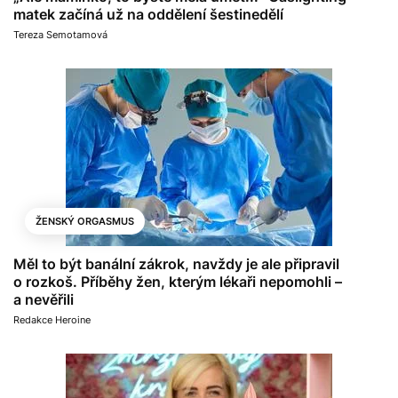
matek začíná už na oddělení šestinedělí
Tereza Semotamová
ŽENSKÝ ORGASMUS
Měl to být banální zákrok, navždy je ale připravil
o rozkoš. Příběhy žen, kterým lékaři nepomohli –
a nevěřili
Redakce Heroine