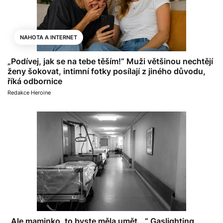
NAHOTA A INTERNET
„Podívej, jak se na tebe těším!“ Muži většinou nechtějí
ženy šokovat, intimní fotky posílají z jiného důvodu,
říká odbornice
Redakce Heroine
„Ale maminko, to byste měla umět...“ Gaslighting