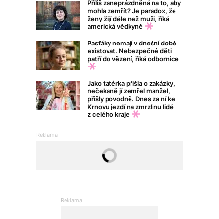
Příliš zaneprázdněná na to, aby
mohla zemřít? Je paradox, že
ženy žijí déle než muži, říká
americká vědkyně
Pasťáky nemají v dnešní době
existovat. Nebezpečné děti
patří do vězení, říká odbornice
Jako tatérka přišla o zakázky,
nečekaně jí zemřel manžel,
přišly povodně. Dnes za ní ke
Krnovu jezdí na zmrzlinu lidé
z celého kraje