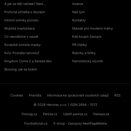
A jak se těší tatínek? Není…
Inzerce
Protivná učitelka o školách
Náš tým
Intimní snímky porodu
Kontakty
Mužská masturbace
Manuál pro moderní mámy
Co nesnášíme v sauně
Kde koupit časopis
Korejské zombie masky
PR články
Kvíz: Poznáte narcistu?
Rubriky a štítky
Kingdom Come 2 a ženské tělo
Feministický slovník
Bossing: jak se bránit
Cookies
Pravidla
Informace ke zpracování osobních údajů
RSS
© 2026 Heroine, s.r.o. | ISSN 2694 - 7072
Finmag.cz
Peníze.cz
Ušetři.peníze.cz
Peniaze.sk
Footballclub.cz
E-shop - časopisy NextPageMedia