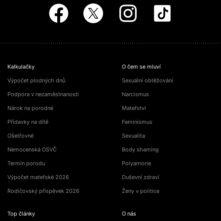
Kalkulačky
O čem se mluví
Výpočet plodných dnů
Sexuální obtěžování
Podpora v nezaměstnanosti
Narcismus
Nárok na porodné
Mateřství
Přídavky na dítě
Feminismus
Ošetřovné
Sexualita
Nemocenská OSVČ
Body shaming
Termín porodu
Polyamorie
Výpočet mateřské 2026
Duševní zdraví
Rodičovský příspěvek 2026
Ženy v politice
Top články
O nás