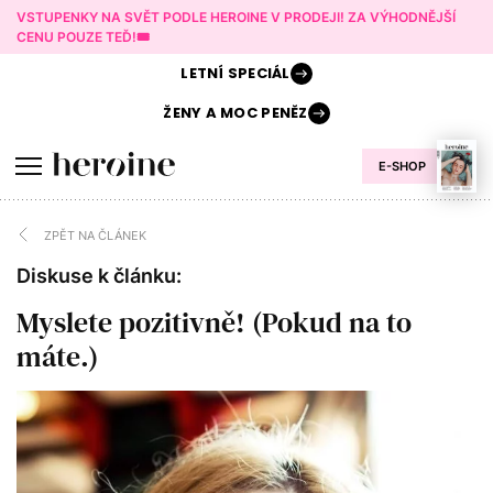
VSTUPENKY NA SVĚT PODLE HEROINE V PRODEJI! ZA VÝHODNĚJŠÍ
CENU POUZE TEĎ!🎟️
LETNÍ
SPECIÁL
ŽENY A
MOC PENĚZ
E-SHOP
ZPĚT NA ČLÁNEK
Diskuse k článku:
Myslete pozitivně! (Pokud na to
máte.)