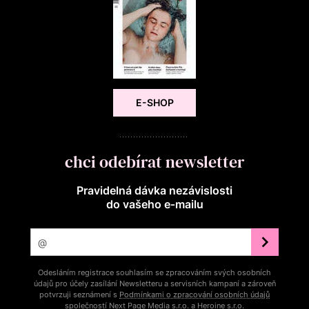
E-SHOP
chci odebírat newsletter
Pravidelná dávka nezávislosti
do vašeho e‑mailu
Odesláním registrace souhlasím se zpracováním svých osobních
údajů pro účely zasílání Newsletteru a servisních kampaní a zároveň
potvrzuji seznámení s
Podmínkami o zpracování osobních údajů
společností Next Page Media s.r.o. a Heroine s.r.o.