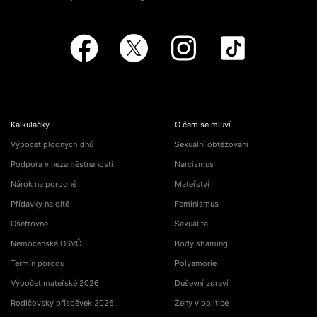
Kalkulačky
O čem se mluví
Výpočet plodných dnů
Sexuální obtěžování
Podpora v nezaměstnanosti
Narcismus
Nárok na porodné
Mateřství
Přídavky na dítě
Feminismus
Ošetřovné
Sexualita
Nemocenská OSVČ
Body shaming
Termín porodu
Polyamorie
Výpočet mateřské 2026
Duševní zdraví
Rodičovský příspěvek 2026
Ženy v politice