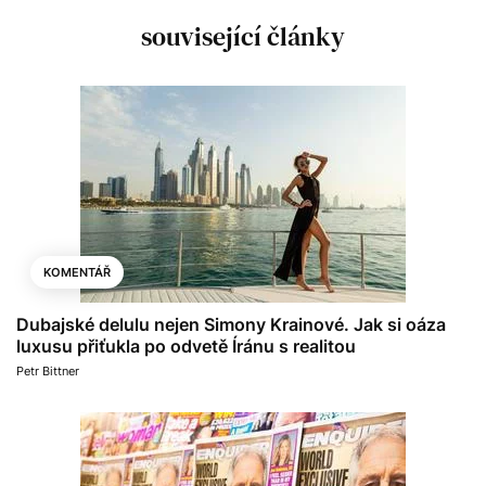
související články
KOMENTÁŘ
Dubajské delulu nejen Simony Krainové. Jak si oáza
luxusu přiťukla po odvetě Íránu s realitou
Petr Bittner