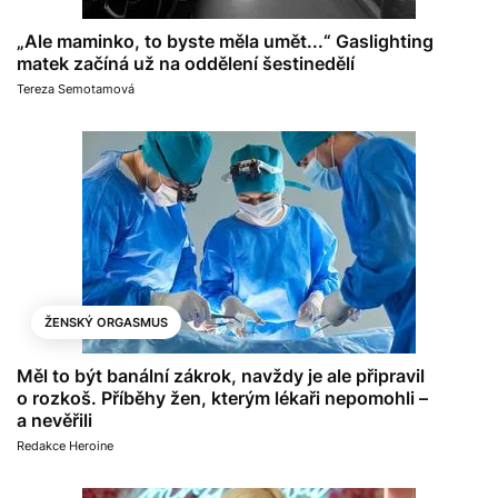
„Ale maminko, to byste měla umět...“ Gaslighting
matek začíná už na oddělení šestinedělí
Tereza Semotamová
ŽENSKÝ ORGASMUS
Měl to být banální zákrok, navždy je ale připravil
o rozkoš. Příběhy žen, kterým lékaři nepomohli –
a nevěřili
Redakce Heroine