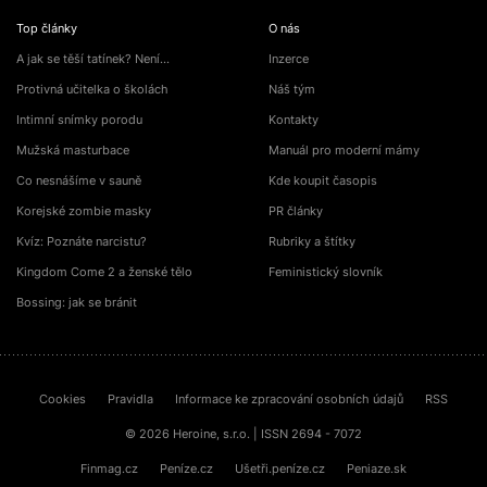
Top články
O nás
A jak se těší tatínek? Není…
Inzerce
Protivná učitelka o školách
Náš tým
Intimní snímky porodu
Kontakty
Mužská masturbace
Manuál pro moderní mámy
Co nesnášíme v sauně
Kde koupit časopis
Korejské zombie masky
PR články
Kvíz: Poznáte narcistu?
Rubriky a štítky
Kingdom Come 2 a ženské tělo
Feministický slovník
Bossing: jak se bránit
Cookies
Pravidla
Informace ke zpracování osobních údajů
RSS
© 2026 Heroine, s.r.o. | ISSN 2694 - 7072
Finmag.cz
Peníze.cz
Ušetři.peníze.cz
Peniaze.sk