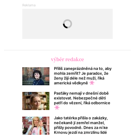
výběr redakce
Příliš zaneprázdněná na to, aby
mohla zemřít? Je paradox, že
ženy žijí déle než muži, říká
americká vědkyně
Pasťáky nemají v dnešní době
existovat. Nebezpečné děti
patří do vězení, říká odbornice
Jako tatérka přišla o zakázky,
nečekaně jí zemřel manžel,
přišly povodně. Dnes za ní ke
Krnovu jezdí na zmrzlinu lidé