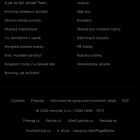
A jak se těší tatínek? Není…
Inzerce
Protivná učitelka o školách
Náš tým
Intimní snímky porodu
Kontakty
Mužská masturbace
Manuál pro moderní mámy
Co nesnášíme v sauně
Kde koupit časopis
Korejské zombie masky
PR články
Kvíz: Poznáte narcistu?
Rubriky a štítky
Kingdom Come 2 a ženské tělo
Feministický slovník
Bossing: jak se bránit
Cookies
Pravidla
Informace ke zpracování osobních údajů
RSS
© 2026 Heroine, s.r.o. | ISSN 2694 - 7072
Finmag.cz
Peníze.cz
Ušetři.peníze.cz
Peniaze.sk
Footballclub.cz
E-shop - časopisy NextPageMedia