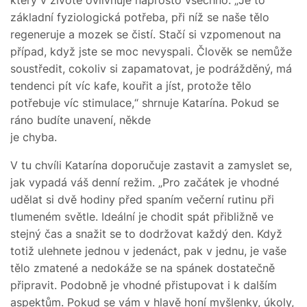
základní fyziologická potřeba, při níž se naše tělo
regeneruje a mozek se čistí. Stačí si vzpomenout na
případ, když jste se moc nevyspali. Člověk se nemůže
soustředit, cokoliv si zapamatovat, je podrážděný, má
tendenci pít víc kafe, kouřit a jíst, protože tělo
potřebuje víc stimulace,“ shrnuje Katarína. Pokud se
ráno budíte unavení, někde
je chyba.
V tu chvíli Katarína doporučuje zastavit a zamyslet se,
jak vypadá váš denní režim. „Pro začátek je vhodné
udělat si dvě hodiny před spaním večerní rutinu při
tlumeném světle. Ideální je chodit spát přibližně ve
stejný čas a snažit se to dodržovat každý den. Když
totiž ulehnete jednou v jedenáct, pak v jednu, je vaše
tělo zmatené a nedokáže se na spánek dostatečně
připravit. Podobně je vhodné přistupovat i k dalším
aspektům. Pokud se vám v hlavě honí myšlenky, úkoly,