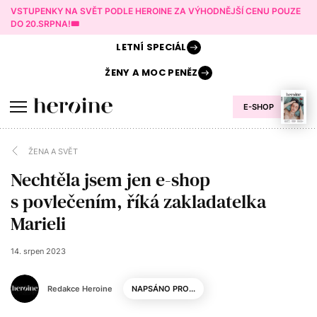
VSTUPENKY NA SVĚT PODLE HEROINE ZA VÝHODNĚJŠÍ CENU POUZE
DO 20.SRPNA!🎟️
LETNÍ
SPECIÁL
ŽENY A
MOC PENĚZ
E-SHOP
ŽENA A SVĚT
Nechtěla jsem jen e-shop
s povlečením, říká zakladatelka
Marieli
14. srpen 2023
Redakce Heroine
NAPSÁNO PRO...