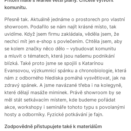
komunitu.
Přesně tak. Aktuálně jednáme o prostorech pro vlastní
showroom. Podařilo se nám najít krásné místo, tak
uvidíme. Když jsem firmu zakládala, věděla jsem, že
nechci mít jen e-shop s povlečením. Chtěla jsem, aby
se kolem značky něco dělo – vybudovat komunitu
a mluvit o tématech, která jsou našemu podnikání
blízká. Také proto jsme se spojili s Katarínou
Evansovou, výzkumnicí spánku a chronobiologie, která
nám z odborného hlediska pomáhá vysvětlovat, jak na
zdravý spánek. A jsme navázané třeba i na kolegyně,
které dělají masáže miminek. Právě showroom by se
měl stát setkávacím místem, kde budeme pořádat
akce, workshopy i semináře tohoto typu s povolanými
hosty a odborníky. Fyzické potkávání je fajn.
Zodpovědně přistupujete také k materiálům