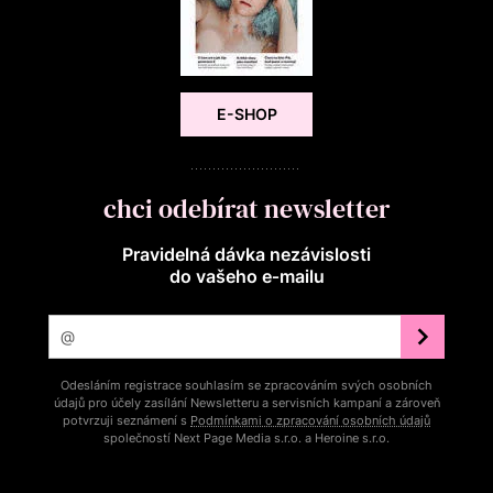
E-SHOP
chci odebírat newsletter
Pravidelná dávka nezávislosti
do vašeho e‑mailu
Odesláním registrace souhlasím se zpracováním svých osobních
údajů pro účely zasílání Newsletteru a servisních kampaní a zároveň
potvrzuji seznámení s
Podmínkami o zpracování osobních údajů
společností Next Page Media s.r.o. a Heroine s.r.o.