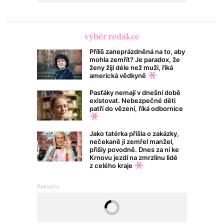
výběr redakce
Příliš zaneprázdněná na to, aby
mohla zemřít? Je paradox, že
ženy žijí déle než muži, říká
americká vědkyně
Pasťáky nemají v dnešní době
existovat. Nebezpečné děti
patří do vězení, říká odbornice
Jako tatérka přišla o zakázky,
nečekaně jí zemřel manžel,
přišly povodně. Dnes za ní ke
Krnovu jezdí na zmrzlinu lidé
z celého kraje