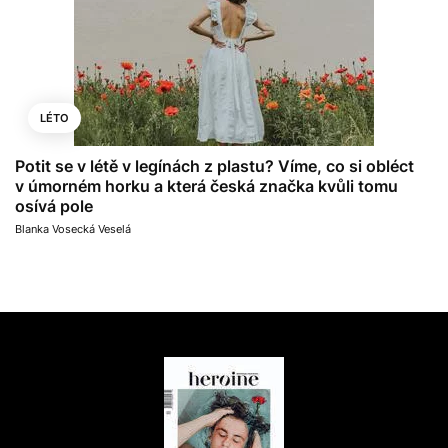
LÉTO
Potit se v létě v legínách z plastu? Víme, co si obléct
v úmorném horku a která česká značka kvůli tomu
osívá pole
Blanka Vosecká Veselá