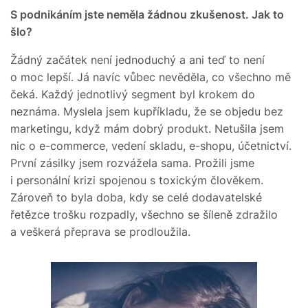
S podnikáním jste neměla žádnou zkušenost. Jak to
šlo?
Žádný začátek není jednoduchý a ani teď to není
o moc lepší. Já navíc vůbec nevěděla, co všechno mě
čeká. Každý jednotlivý segment byl krokem do
neznáma. Myslela jsem kupříkladu, že se objedu bez
marketingu, když mám dobrý produkt. Netušila jsem
nic o e-commerce, vedení skladu, e-shopu, účetnictví.
První zásilky jsem rozvážela sama. Prožili jsme
i personální krizi spojenou s toxickým člověkem.
Zároveň to byla doba, kdy se celé dodavatelské
řetězce trošku rozpadly, všechno se šíleně zdražilo
a veškerá přeprava se prodloužila.