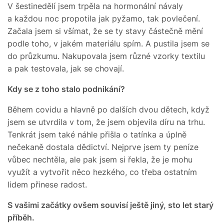
V šestinedělí jsem trpěla na hormonální návaly
a každou noc propotila jak pyžamo, tak povlečení.
Začala jsem si všímat, že se ty stavy částečně mění
podle toho, v jakém materiálu spím. A pustila jsem se
do průzkumu. Nakupovala jsem různé vzorky textilu
a pak testovala, jak se chovají.
Kdy se z toho stalo podnikání?
Během covidu a hlavně po dalších dvou dětech, když
jsem se utvrdila v tom, že jsem objevila díru na trhu.
Tenkrát jsem také náhle přišla o tatínka a úplně
nečekaně dostala dědictví. Nejprve jsem ty peníze
vůbec nechtěla, ale pak jsem si řekla, že je mohu
využít a vytvořit něco hezkého, co třeba ostatním
lidem přinese radost.
S vašimi začátky ovšem souvisí ještě jiný, sto let starý
příběh.