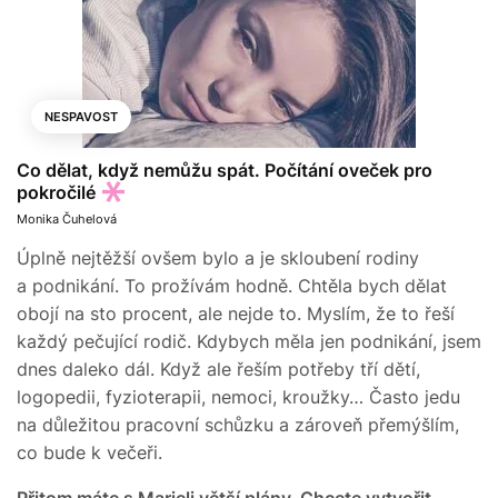
NESPAVOST
Co dělat, když nemůžu spát. Počítání oveček pro
pokročilé
Monika Čuhelová
Úplně nejtěžší ovšem bylo a je skloubení rodiny
a podnikání. To prožívám hodně. Chtěla bych dělat
obojí na sto procent, ale nejde to. Myslím, že to řeší
každý pečující rodič. Kdybych měla jen podnikání, jsem
dnes daleko dál. Když ale řeším potřeby tří dětí,
logopedii, fyzioterapii, nemoci, kroužky… Často jedu
na důležitou pracovní schůzku a zároveň přemýšlím,
co bude k večeři.
Přitom máte s Marieli větší plány. Chcete vytvořit