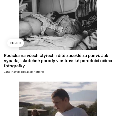
POROD
Rodička na všech čtyřech i dítě zaseklé za pánví. Jak
vypadají skutečné porody v ostravské porodnici očima
fotografky
Jana Plavec
,
Redakce Heroine