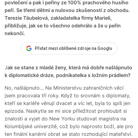
povlečení a pak i peřiny ze 100% prachového husího
peří. Se třemi dětmi a nulovou zkušeností z obchodu.
Terezie Täubelová, zakladatelka firmy Marieli,
přibližuje, jak se to všechno odehrálo a že u peřin
nekončí.
Přidat mezi oblíbené zdroje na Googlu
J
ak se stane z mladé ženy, která má dobře našlápnuto
k diplomatické dráze, podnikatelka s ložním prádlem?
No, našlápnuto… Na Ministerstvu zahraničních věcí
jsem pracovala tři roky. Když to srovnám s diplomaty,
kteří se kariéře věnují dvacet a víc let, byla to spíš jen
epizoda. Naskytla se mi sice příležitost prohloubit si
znalosti a vyjet do New Yorku studovat magistra na
Kolumbijské univerzitě, což bylo naprosto boží, ale pro
ten finální kariérní obrat se stalo rozhodující mateřství.