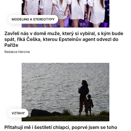
MODELING A STEREOTYPY
Zavřeli nás v domě muže, který si vybíral, s kým bude
spát, říká Češka, kterou Epsteinův agent odvezl do
Paříže
Redakce Heroine
VZTAHY
Přitahují mě i šestiletí chlapci, poprvé jsem se toho