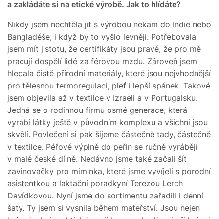
a zakládáte si na etické výrobě. Jak to hlídáte?
Nikdy jsem nechtěla jít s výrobou někam do Indie nebo
Bangladéše, i když by to vyšlo levněji. Potřebovala
jsem mít jistotu, že certifikáty jsou pravé, že pro mě
pracují dospělí lidé za férovou mzdu. Zároveň jsem
hledala čistě přírodní materiály, které jsou nejvhodnější
pro tělesnou termoregulaci, pleť i lepší spánek. Takové
jsem objevila až v textilce v Iz­raeli a v Portugalsku.
Jedná se o rodinnou firmu osmé generace, která
vyrábí látky ještě v původním komplexu a všichni jsou
skvělí. Povlečení si pak šijeme částečně tady, částečně
v textilce. Péřové výplně do peřin se ručně vyrábějí
v malé české dílně. Nedávno jsme také začali šít
zavinovačky pro miminka, které jsme vyvíjeli s porodní
asistentkou a laktační poradkyní Terezou Lerch
Davídkovou. Nyní jsme do sortimentu zařadili i denní
šaty. Ty jsem si vysnila během mateřství. Jsou nejen