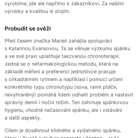
vyrobíme, jde ale napřímo k zákazníkovi. Za našimi
výrobky a kvalitou si stojím.
Probudit se svěží
Před časem značka Marieli zahájila spolupráci
s Katarínou Evansovou. Ta se věnuje výzkumu spánku
a ve své praxi uplatňuje takzvanou chronoterapii.
Jedná se o nefarmakologickou metodu, která na
základě měření a preferencí jednotlivce pracuje
s cirkadiánním rytmem a například i pomocí určení
konkrétního typu chronotypu (sova, ranní ptáče,
nevyhraněný) pomáhá lidem odhalit problém a nastavit
správný denní i noční režim. Ten zahrnuje spánkovou
hygienu, vhodné načasování spánku, ale i vstávání
a další aspekty.
Cílem je dosáhnout klidného a vydatného spánku,
který v životě ovlivňuje naprosto všechno. „Je to