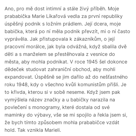
Ano, pro mě dost intimní a stále živý příběh. Moje
prababička Marie Líkařová vedla za první republiky
úspěšný podnik s ložním prádlem. Její dcera, moje
babička, která po ní měla podnik převzít, mi o ní často
vyprávěla. Jak přistupovala k zákazníkům, o její
pracovní morálce, jak byla odvážná, když sbalila dvě
děti a s manželem se přestěhovala z vesnice do
města, aby mohla podnikat. V roce 1945 šel dokonce
dědeček studovat zahraniční obchod, aby mohli
expandovat. Úspěšně se jim dařilo až do nešťastného
roku 1948, kdy o všechno kvůli komunistům přišli. Je
to křivda, kterou si v sobě neseme. Když jsem pak
vymýšlela název značky a u babičky narazila na
povlečení s monogramy, které dostala od své
maminky do výbavy, vše se mi spojilo a řekla jsem si,
že bych tímto způsobem mohla prababičce vzdát
hold. Tak vznikla Marieli.