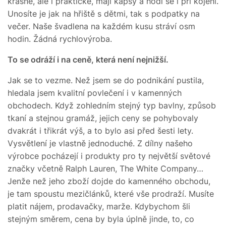
krásné, ale i praktické, mají kapsy a hodí se i při kojení.
Unosíte je jak na hřiště s dětmi, tak s podpatky na
večer. Naše švadlena na každém kusu stráví osm
hodin. Žádná rychlovýroba.
To se odráží i na ceně, která není nejnižší.
Jak se to vezme. Než jsem se do podnikání pustila,
hledala jsem kvalitní povlečení i v kamenných
obchodech. Když zohledním stejný typ bavlny, způsob
tkaní a stejnou gramáž, jejich ceny se pohybovaly
dvakrát i třikrát výš, a to bylo asi před šesti lety.
Vysvětlení je vlastně jednoduché. Z dílny našeho
výrobce pocházejí i produkty pro ty největší světové
značky včetně Ralph Lauren, The White Company…
Jenže než jeho zboží dojde do kamenného obchodu,
je tam spoustu mezičlánků, které vše prodraží. Musíte
platit nájem, prodavačky, marže. Kdybychom šli
stejným směrem, cena by byla úplně jinde, to, co