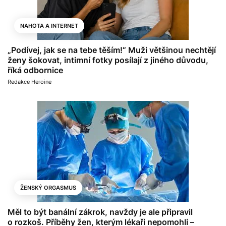
NAHOTA A INTERNET
„Podívej, jak se na tebe těším!“ Muži většinou nechtějí
ženy šokovat, intimní fotky posílají z jiného důvodu,
říká odbornice
Redakce Heroine
ŽENSKÝ ORGASMUS
Měl to být banální zákrok, navždy je ale připravil
o rozkoš. Příběhy žen, kterým lékaři nepomohli –