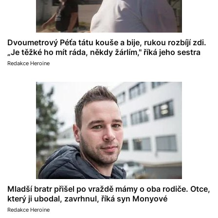
Dvoumetrový Péťa tátu kouše a bije, rukou rozbíjí zdi.
„Je těžké ho mít ráda, někdy žárlím," říká jeho sestra
Redakce Heroine
Mladší bratr přišel po vraždě mámy o oba rodiče. Otce,
který ji ubodal, zavrhnul, říká syn Monyové
Redakce Heroine