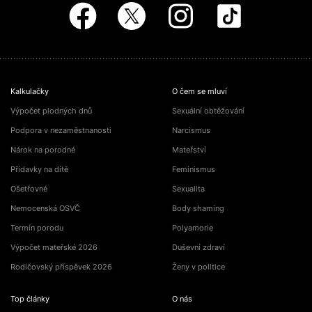
Kalkulačky
O čem se mluví
Výpočet plodných dnů
Sexuální obtěžování
Podpora v nezaměstnanosti
Narcismus
Nárok na porodné
Mateřství
Přídavky na dítě
Feminismus
Ošetřovné
Sexualita
Nemocenská OSVČ
Body shaming
Termín porodu
Polyamorie
Výpočet mateřské 2026
Duševní zdraví
Rodičovský příspěvek 2026
Ženy v politice
Top články
O nás