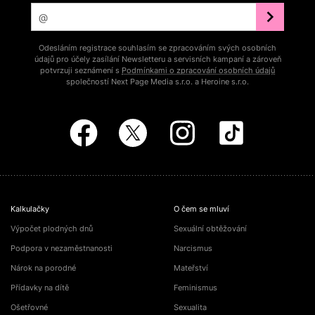
Odesláním registrace souhlasím se zpracováním svých osobních
údajů pro účely zasílání Newsletteru a servisních kampaní a zároveň
potvrzuji seznámení s
Podmínkami o zpracování osobních údajů
společností Next Page Media s.r.o. a Heroine s.r.o.
Kalkulačky
O čem se mluví
Výpočet plodných dnů
Sexuální obtěžování
Podpora v nezaměstnanosti
Narcismus
Nárok na porodné
Mateřství
Přídavky na dítě
Feminismus
Ošetřovné
Sexualita