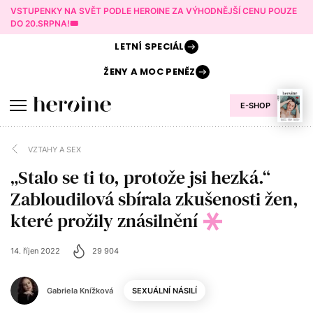
VSTUPENKY NA SVĚT PODLE HEROINE ZA VÝHODNĚJŠÍ CENU POUZE
DO 20.SRPNA!🎟️
LETNÍ
SPECIÁL
ŽENY A
MOC PENĚZ
E-SHOP
VZTAHY A SEX
„Stalo se ti to, protože jsi hezká.“
Zabloudilová sbírala zkušenosti žen,
které prožily znásilnění
14. říjen 2022
29 904
Gabriela Knížková
SEXUÁLNÍ NÁSILÍ