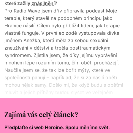
které zažily
znásilnění
?
Pro Radio Wave jsem dřív připravila podcast Moje
terapie, který stavěl na podobném principu jako
Hranice násilí. Cílem bylo přiblížit lidem, jak terapie
vlastně funguje. V první epizodě vystupovala dívka
jménem Anežka, která měla za sebou sexuální
zneužívání v dětství a trpěla posttraumatickým
syndromem. Zjistila jsem, že díky jejímu vyprávění
mnohem lépe rozumím tomu, čím oběti procházejí.
Naučila jsem se, že tak lze bořit mýty, které ve
společnosti panují – například, že si za násilí oběti
mohou nějak samy. Došlo mi, že když budu s oběťmi
mluvit a jejich příběhy budou slyšet ve veřejném
prostoru, lidé by se mohli naučit na znásilnění lépe
reagovat.
Zajímá vás celý článek?
Předplaťte si web Heroine. Spolu měníme svět.