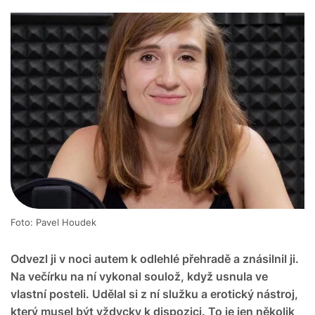
Foto: Pavel Houdek
Odvezl ji v noci autem k odlehlé přehradě a znásilnil ji.
Na večírku na ní vykonal soulož, když usnula ve
vlastní posteli. Udělal si z ní služku a erotický nástroj,
který musel být vždycky k dispozici. To je jen několik