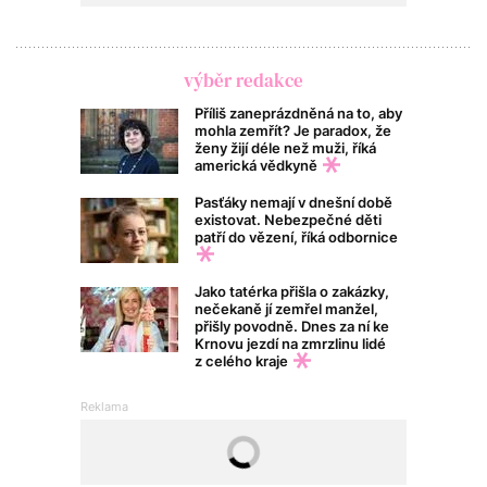
výběr redakce
Příliš zaneprázdněná na to, aby
mohla zemřít? Je paradox, že
ženy žijí déle než muži, říká
americká vědkyně
Pasťáky nemají v dnešní době
existovat. Nebezpečné děti
patří do vězení, říká odbornice
Jako tatérka přišla o zakázky,
nečekaně jí zemřel manžel,
přišly povodně. Dnes za ní ke
Krnovu jezdí na zmrzlinu lidé
z celého kraje