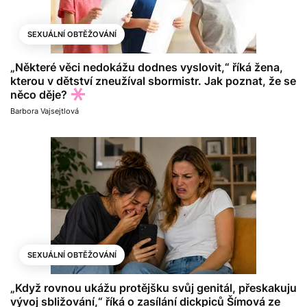
SEXUÁLNÍ OBTĚŽOVÁNÍ
„Některé věci nedokážu dodnes vyslovit,“ říká žena,
kterou v dětství zneužíval sbormistr. Jak poznat, že se
něco děje?
Barbora Vajsejtlová
SEXUÁLNÍ OBTĚŽOVÁNÍ
„Když rovnou ukážu protějšku svůj genitál, přeskakuju
vývoj sbližování,“ říká o zasílání dickpiců Šímová ze