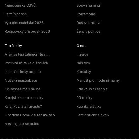
Nemocenská OSVČ
Body shaming
Termín porodu
Polyamorie
Výpočet mateřské 2026
Duševní zdraví
Rodičovský příspěvek 2026
Ženy v politice
Top články
O nás
A jak se těší tatínek? Není…
Inzerce
Protivná učitelka o školách
Náš tým
Intimní snímky porodu
Kontakty
Mužská masturbace
Manuál pro moderní mámy
Co nesnášíme v sauně
Kde koupit časopis
Korejské zombie masky
PR články
Kvíz: Poznáte narcistu?
Rubriky a štítky
Kingdom Come 2 a ženské tělo
Feministický slovník
Bossing: jak se bránit