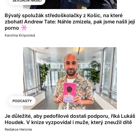
SEXUÁLNÍ NÁSILÍ
Bývalý spolužák středoškolačky z Košic, na které
zbohatl Andrew Tate: Náhle zmizela, pak jsme našli její
porno
Karolína Kiripolská
PODCASTY
Je důležité, aby pedofilové dostali podporu, říká Lukáš
Houdek. V knize vyzpovídal i muže, který zneužil dítě
Redakce Heroine