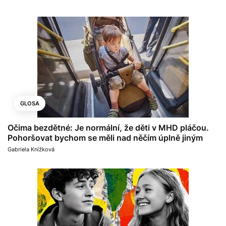
GLOSA
Očima bezdětné: Je normální, že děti v MHD pláčou.
Pohoršovat bychom se měli nad něčím úplně jiným
Gabriela Knížková