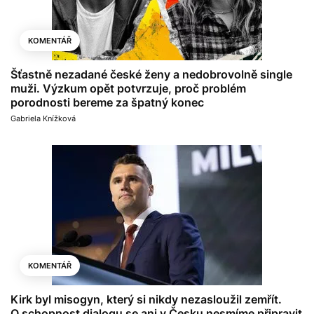
KOMENTÁŘ
Šťastně nezadané české ženy a nedobrovolně single
muži. Výzkum opět potvrzuje, proč problém
porodnosti bereme za špatný konec
Gabriela Knížková
KOMENTÁŘ
Kirk byl misogyn, který si nikdy nezasloužil zemřít.
O schopnost dialogu se ani v Česku nesmíme připravit