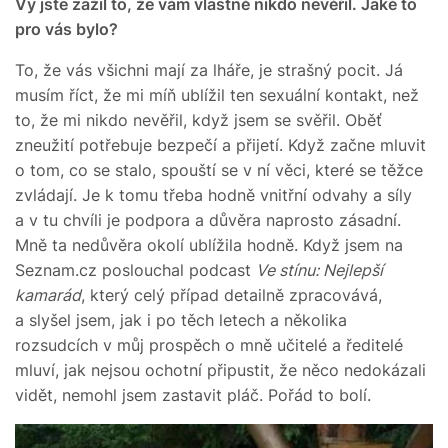
Vy jste zažil to, že vám vlastně nikdo nevěřil. Jaké to
pro vás bylo?
To, že vás všichni mají za lháře, je strašný pocit. Já
musím říct, že mi míň ublížil ten sexuální kontakt, než
to, že mi nikdo nevěřil, když jsem se svěřil. Oběť
zneužití potřebuje bezpečí a přijetí. Když začne mluvit
o tom, co se stalo, spouští se v ní věci, které se těžce
zvládají. Je k tomu třeba hodně vnitřní odvahy a síly
a v tu chvíli je podpora a důvěra naprosto zásadní.
Mně ta nedůvěra okolí ublížila hodně. Když jsem na
Seznam.cz poslouchal podcast
Ve stínu: Nejlepší
kamarád
, který celý případ detailně zpracovává,
a slyšel jsem, jak i po těch letech a několika
rozsudcích v můj prospěch o mně učitelé a ředitelé
mluví, jak nejsou ochotní připustit, že něco nedokázali
vidět, nemohl jsem zastavit pláč. Pořád to bolí.