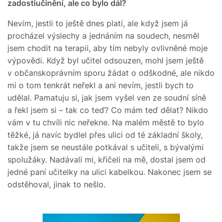
zadostiučinění, ale co bylo dál?
Nevím, jestli to ještě dnes platí, ale když jsem já
procházel výslechy a jednáním na soudech, nesměl
jsem chodit na terapii, aby tím nebyly ovlivněné moje
výpovědi. Když byl učitel odsouzen, mohl jsem ještě
v občanskoprávním sporu žádat o odškodné, ale nikdo
mi o tom tenkrát neřekl a ani nevím, jestli bych to
udělal. Pamatuju si, jak jsem vyšel ven ze soudní síně
a řekl jsem si – tak co teď? Co mám teď dělat? Nikdo
vám v tu chvíli nic neřekne. Na malém městě to bylo
těžké, já navíc bydlel přes ulici od té základní školy,
takže jsem se neustále potkával s učiteli, s bývalými
spolužáky. Nadávali mi, křičeli na mě, dostal jsem od
jedné paní učitelky na ulici kabelkou. Nakonec jsem se
odstěhoval, jinak to nešlo.