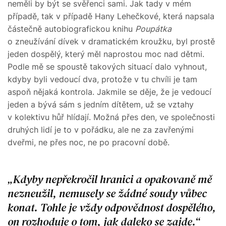
neměli by být se svěřenci sami. Jak tady v mém
případě, tak v případě Hany Lehečkové, která napsala
částečně autobiografickou knihu
Poupátka
o zneužívání dívek v dramatickém kroužku, byl prostě
jeden dospělý, který měl naprostou moc nad dětmi.
Podle mě se spoustě takových situací dalo vyhnout,
kdyby byli vedoucí dva, protože v tu chvíli je tam
aspoň nějaká kontrola. Jakmile se děje, že je vedoucí
jeden a bývá sám s jedním dítětem, už se vztahy
v kolektivu hůř hlídají. Možná přes den, ve společnosti
druhých lidí je to v pořádku, ale ne za zavřenými
dveřmi, ne přes noc, ne po pracovní době.
Kdyby nepřekročil hranici a opakovaně mě
nezneužil, nemusely se žádné soudy vůbec
konat. Tohle je vždy odpovědnost dospělého,
on rozhoduje o tom, jak daleko se zajde.