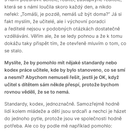
která se s námi loučila skoro každý den, a nikdo
neřekl: „Tomáši, je pozdě, nemáš už být doma?“ Já si
fakt myslím, že učitelé, ale i výchovní poradci
a ředitelé nejsou v podobných otázkách dostatečně
vzděláváni. Věřím ale, že se ledy pohnou a že k tomu
dokážu taky přispět tím, že otevřeně mluvím o tom, co
se stalo.
Myslíte, že by pomohlo mít nějaké standardy nebo
kodex práce učitele, kde by bylo stanoveno, co se smí
a nesmí? Abychom nemuseli řešit, jestli je OK, když
učitel s dítětem sám někde přespí, protože bychom
rovnou věděli, že se to nemá.
Standardy, kodex, jednoznačně. Samozřejmě hodně
lidí kolem mládeže a dětí jsou srdcaři a nechci je házet
do jednoho pytle, protože jsou ve společnosti hodně
potřeba. Ale co by podle mě například pomohlo: