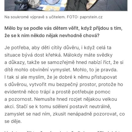
Na soukromé výpravě s učitelem. FOTO: paprstein.cz
Mělo by se podle vás dětem věřit, když přijdou s tím,
že se k nim někdo nějak nevhodně chová?
Je potřeba, aby děti cítily důvěru, i když celá ta
situace bývá dost křehká. Málokdy máte svědky
a důkazy, takže se samozřejmě hned nabízí říct, že si
dítě mohlo obvinění vymyslet. Mohlo, to je pravda.
I tak si ale myslím, že je dobré k němu přistupovat
s důvěrou, vytvořit mu bezpečný prostor, protože ho
evidentně něco trápí a prostě potřebuje pomoc
a pozornost. Nemusíte hned rozjet nějakou velkou
akci. Stačí se k tomu sdělení postavit neutrálně,
zamyslet se nad ním, zkusit nenápadně pozorovat, co
se děje.