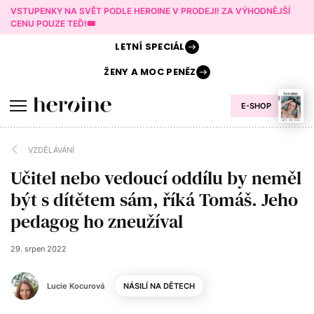
VSTUPENKY NA SVĚT PODLE HEROINE V PRODEJI! ZA VÝHODNĚJŠÍ
CENU POUZE TEĎ!🎟️
LETNÍ
SPECIÁL
ŽENY A
MOC PENĚZ
E-SHOP
VZDĚLÁVÁNÍ
Učitel nebo vedoucí oddílu by neměl
být s dítětem sám, říká Tomáš. Jeho
pedagog ho zneužíval
29. srpen 2022
Lucie Kocurová
NÁSILÍ NA DĚTECH