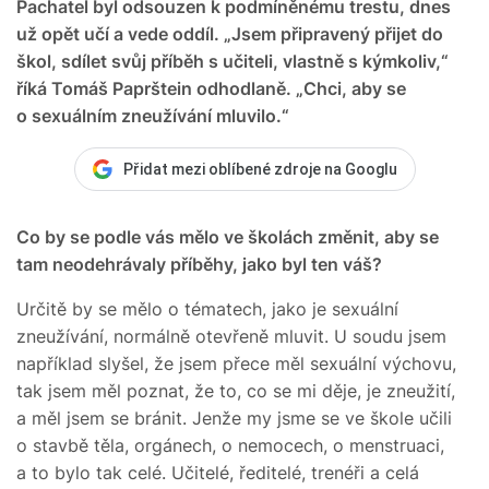
Pachatel byl odsouzen k podmíněnému trestu, dnes
už opět učí a vede oddíl. „Jsem připravený přijet do
škol, sdílet svůj příběh s učiteli, vlastně s kýmkoliv,“
říká Tomáš Paprštein odhodlaně. „Chci, aby se
o sexuálním zneužívání mluvilo.“
Přidat mezi oblíbené zdroje na Googlu
Co by se podle vás mělo ve školách změnit, aby se
tam neodehrávaly příběhy, jako byl ten váš?
Určitě by se mělo o tématech, jako je sexuální
zneužívání, normálně otevřeně mluvit. U soudu jsem
například slyšel, že jsem přece měl sexuální výchovu,
tak jsem měl poznat, že to, co se mi děje, je zneužití,
a měl jsem se bránit. Jenže my jsme se ve škole učili
o stavbě těla, orgánech, o nemocech, o menstruaci,
a to bylo tak celé. Učitelé, ředitelé, trenéři a celá