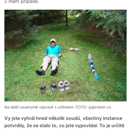
v mém případě.
Na další soukromé výpravě s učitelem. FOTO: paprstein.cz
Vy jste vyhrál hned několik soudů, všechny instance
potvrdily, že se stalo to, co jste vypovídal. To je určitě