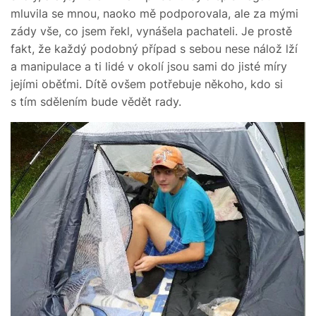
mluvila se mnou, naoko mě podporovala, ale za mými
zády vše, co jsem řekl, vynášela pachateli. Je prostě
fakt, že každý podobný případ s sebou nese nálož lží
a manipulace a ti lidé v okolí jsou sami do jisté míry
jejími oběťmi. Dítě ovšem potřebuje někoho, kdo si
s tím sdělením bude vědět rady.