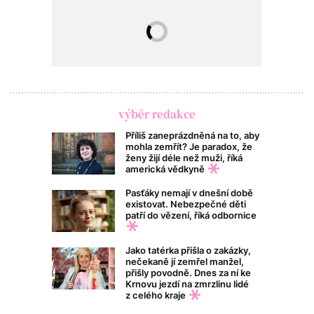
výběr redakce
Příliš zaneprázdněná na to, aby
mohla zemřít? Je paradox, že
ženy žijí déle než muži, říká
americká vědkyně
Pasťáky nemají v dnešní době
existovat. Nebezpečné děti
patří do vězení, říká odbornice
Jako tatérka přišla o zakázky,
nečekaně jí zemřel manžel,
přišly povodně. Dnes za ní ke
Krnovu jezdí na zmrzlinu lidé
z celého kraje