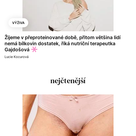
VÝŽIVA
Žijeme v přeproteinované době, přitom většina lidí
nemá bílkovin dostatek, říká nutriční terapeutka
Gajdošová
Lucie Kocurová
nejčtenější