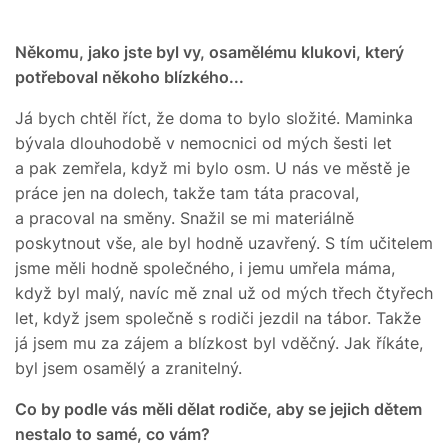
Někomu, jako jste byl vy, osamělému klukovi, který
potřeboval někoho blízkého...
Já bych chtěl říct, že doma to bylo složité. Maminka
bývala dlouhodobě v nemocnici od mých šesti let
a pak zemřela, když mi bylo osm. U nás ve městě je
práce jen na dolech, takže tam táta pracoval,
a pracoval na směny. Snažil se mi materiálně
poskytnout vše, ale byl hodně uzavřený. S tím učitelem
jsme měli hodně společného, i jemu umřela máma,
když byl malý, navíc mě znal už od mých třech čtyřech
let, když jsem společně s rodiči jezdil na tábor. Takže
já jsem mu za zájem a blízkost byl vděčný. Jak říkáte,
byl jsem osamělý a zranitelný.
Co by podle vás měli dělat rodiče, aby se jejich dětem
nestalo to samé, co vám?