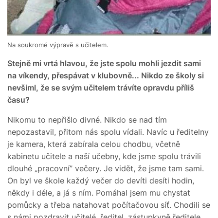
Na soukromé výpravě s učitelem.
Stejně mi vrtá hlavou, že jste spolu mohli jezdit sami
na víkendy, přespávat v klubovně... Nikdo ze školy si
nevšiml, že se svým učitelem trávíte opravdu příliš
času?
Nikomu to nepřišlo divné. Nikdo se nad tím
nepozastavil, přitom nás spolu vídali. Navíc u ředitelny
je kamera, která zabírala celou chodbu, včetně
kabinetu učitele a naší učebny, kde jsme spolu trávili
dlouhé „pracovní” večery. Je vidět, že jsme tam sami.
On byl ve škole každý večer do devíti desíti hodin,
někdy i déle, a já s ním. Pomáhal jsem mu chystat
pomůcky a třeba natahovat počítačovou síť. Chodili se
s námi pozdravit učitelé, ředitel, zástupkyně ředitele,