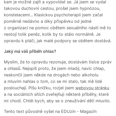
kam je možné zajít a vypovídat se. Já jsem se vydal
takovou duchovní cestou, prošel jsem hypnózou,
konstelacemi... Klasickou psychoterapii jsem začal
poměrně nedávno a díky příspěvku od jedné
z organizací na pomoc obětem sexuálního násilí mě to
nestojí tolik peněz, kolik by to stálo normálně. Je
opravdu k pláči, jak malé podpory se obětem dostává.
Jaký má váš příběh ohlas?
Myslím, že to opravdu rezonuje, dostávám tisíce zpráv
a ohlasů. Nejspíš proto, že jsem mladý, navíc chlap,
neskončil jsem někde na drogách nebo alkoholu
a mluvím nahlas o tom, co se mi stalo, tak mě lidé
poslouchají. Píšu knížku, rozjel jsem
webovou stránku
a na sociálních sítích zveřejňuji některé příběhy, které
mi chodí. Chtěl bych, aby se o zneužívání dětí mluvilo.
Tento text původně vyšel na EDUzín - Magazín