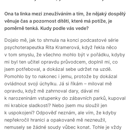
Ona ta linka mezi zneužíváním a tím, že nějaký dospělý
věnuje čas a pozornost dítěti, které má potíže, je
poměrně tenká. Kudy podle vás vede?
Dojalo mě, jak to shrnula na konci podcastové série
psychoterapeutka Rita Kramerová, když řekla něco
v tom smyslu, že všechno mohlo být v pořádku, kdyby
mi byl ten učitel opravdu průvodcem, doplnil mi, co
jsem potřeboval, a dokázal sebe udržet na uzdě.
Pomohlo by to nakonec i jemu, protože by dokázal
ovládnout svoji úchylku. Já si říkám – miloval mě
opravdu, když mě zahrnoval dary, dával mi
k narozeninám vstupenky do zábavních parků, kupoval
mi krabice sladkostí? Nebo jsem mu sloužil jen
k uspokojení? Odpověď neznám, ale vím, že kdyby
nepřekročil hranici a opakovaně mě nezneužil,
nemusely se žádné soudy vůbec konat. Tohle je vždy