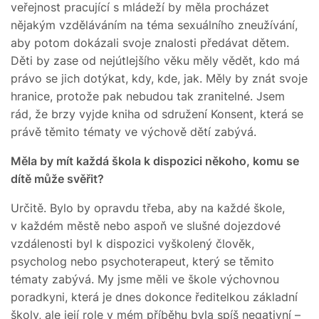
veřejnost pracující s mládeží by měla procházet
nějakým vzděláváním na téma sexuálního zneužívání,
aby potom dokázali svoje znalosti předávat dětem.
Děti by zase od nejútlejšího věku měly vědět, kdo má
právo se jich dotýkat, kdy, kde, jak. Měly by znát svoje
hranice, protože pak nebudou tak zranitelné. Jsem
rád, že brzy vyjde kniha od sdružení Konsent, která se
právě těmito tématy ve výchově dětí zabývá.
Měla by mít každá škola k dispozici někoho, komu se
dítě může svěřit?
Určitě. Bylo by opravdu třeba, aby na každé škole,
v každém městě nebo aspoň ve slušné dojezdové
vzdálenosti byl k dispozici vyškolený člověk,
psycholog nebo psychoterapeut, který se těmito
tématy zabývá. My jsme měli ve škole výchovnou
poradkyni, která je dnes dokonce ředitelkou základní
školy, ale její role v mém příběhu byla spíš negativní –