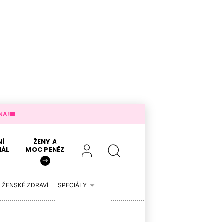
A!🎟️
NÍ
ŽENY A
IÁL
MOC PENĚZ
ŽENSKÉ ZDRAVÍ
SPECIÁLY