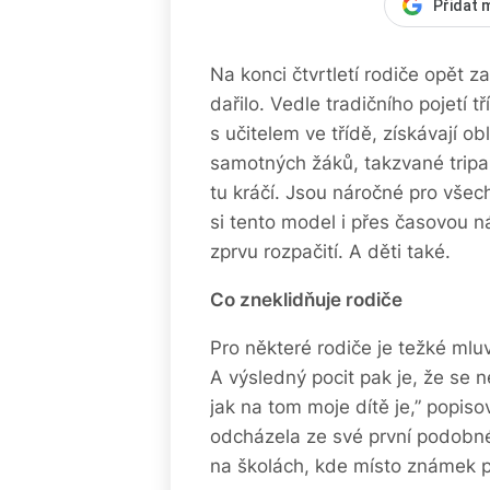
Přidat 
Na konci čtvrtletí rodiče opět zam
dařilo. Vedle tradičního pojetí 
s učitelem ve třídě, získávají ob
samotných žáků, takzvané tripart
tu kráčí. Jsou náročné pro všec
si tento model i přes časovou n
zprvu rozpačití. A děti také.
Co zneklidňuje rodiče
Pro některé rodiče je težké mluvi
A výsledný pocit pak je, že se n
jak na tom moje dítě je,” popis
odcházela ze své první podobn
na školách, kde místo známek p