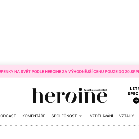
PENKY NA SVĚT PODLE HEROINE ZA VÝHODNĚJŠÍ CENU POUZE DO 20.SRPN
LET
SPEC
PODCAST
KOMENTÁŘE
SPOLEČNOST
VZDĚLÁVÁNÍ
VZTAHY