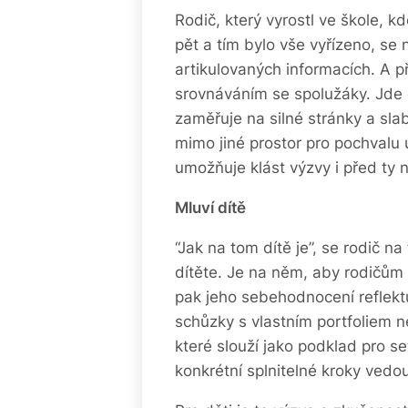
Rodič, který vyrostl ve škole, 
pět a tím bylo vše vyřízeno, se 
artikulovaných informacích. A p
srovnáváním se spolužáky. Jde o
zaměřuje na silné stránky a sla
mimo jiné prostor pro pochvalu u
umožňuje klást výzvy i před ty n
Mluví dítě
“Jak na tom dítě je”, se rodič n
dítěte. Je na něm, aby rodičům 
pak jeho sebehodnocení reflektu
schůzky s vlastním portfoliem
které slouží jako podklad pro s
konkrétní splnitelné kroky vedou