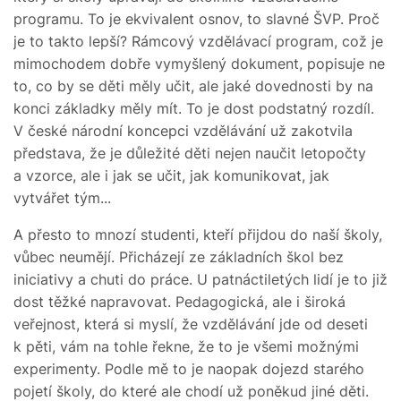
programu. To je ekvivalent osnov, to slavné ŠVP. Proč
je to takto lepší? Rámcový vzdělávací program, což je
mimochodem dobře vymyšlený dokument, popisuje ne
to, co by se děti měly učit, ale jaké dovednosti by na
konci základky měly mít. To je dost podstatný rozdíl.
V české národní koncepci vzdělávání už zakotvila
představa, že je důležité děti nejen naučit letopočty
a vzorce, ale i jak se učit, jak komunikovat, jak
vytvářet tým...
A přesto to mnozí studenti, kteří přijdou do naší školy,
vůbec neumějí. Přicházejí ze základních škol bez
iniciativy a chuti do práce. U patnáctiletých lidí je to již
dost těžké napravovat. Pedagogická, ale i široká
veřejnost, která si myslí, že vzdělávání jde od deseti
k pěti, vám na tohle řekne, že to je všemi možnými
experimenty. Podle mě to je naopak dojezd starého
pojetí školy, do které ale chodí už poněkud jiné děti.