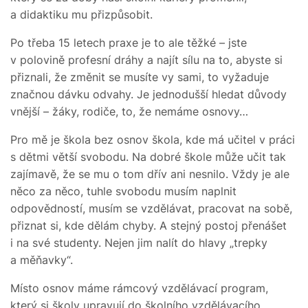
a didaktiku mu přizpůsobit.
Po třeba 15 letech praxe je to ale těžké – jste
v polovině profesní dráhy a najít sílu na to, abyste si
přiznali, že změnit se musíte vy sami, to vyžaduje
značnou dávku odvahy. Je jednodušší hledat důvody
vnější – žáky, rodiče, to, že nemáme osnovy…
Pro mě je škola bez osnov škola, kde má učitel v práci
s dětmi větší svobodu. Na dobré škole může učit tak
zajímavě, že se mu o tom dřív ani nesnilo. Vždy je ale
něco za něco, tuhle svobodu musím naplnit
odpovědností, musím se vzdělávat, pracovat na sobě,
přiznat si, kde dělám chyby. A stejný postoj přenášet
i na své studenty. Nejen jim nalít do hlavy „trepky
a měňavky“.
Místo osnov máme rámcový vzdělávací program,
který si školy upravují do školního vzdělávacího