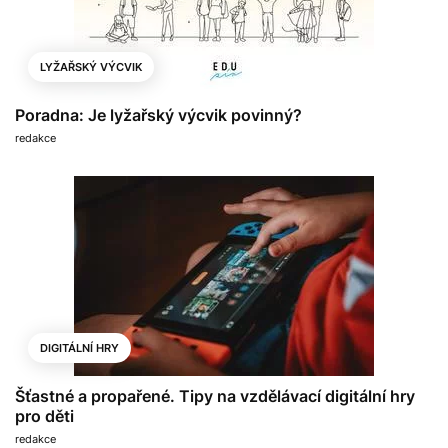
LYŽAŘSKÝ VÝCVIK
Poradna: Je lyžařský výcvik povinný?
redakce
DIGITÁLNÍ HRY
Šťastné a propařené. Tipy na vzdělávací digitální hry
pro děti
redakce