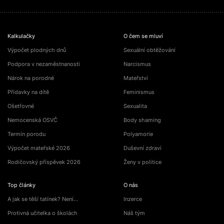
Kalkulačky
O čem se mluví
Výpočet plodných dnů
Sexuální obtěžování
Podpora v nezaměstnanosti
Narcismus
Nárok na porodné
Mateřství
Přídavky na dítě
Feminismus
Ošetřovné
Sexualita
Nemocenská OSVČ
Body shaming
Termín porodu
Polyamorie
Výpočet mateřské 2026
Duševní zdraví
Rodičovský příspěvek 2026
Ženy v politice
Top články
O nás
A jak se těší tatínek? Není…
Inzerce
Protivná učitelka o školách
Náš tým