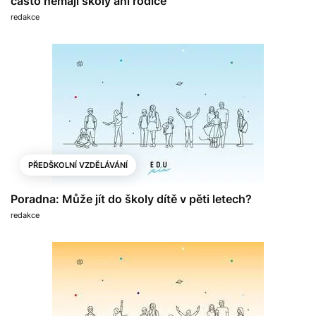
často nemají školy ani rodiče
redakce
PŘEDŠKOLNÍ VZDĚLÁVÁNÍ
Poradna: Může jít do školy dítě v pěti letech?
redakce