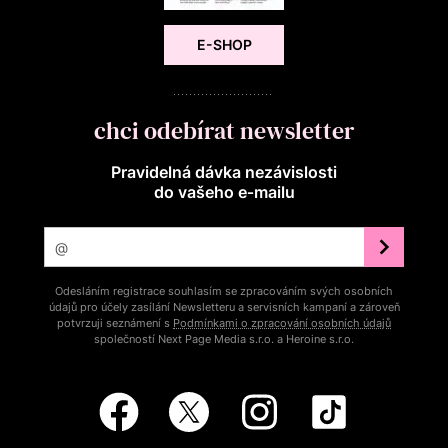
E-SHOP
chci odebírat newsletter
Pravidelná dávka nezávislosti
do vašeho e‑mailu
Odesláním registrace souhlasím se zpracováním svých osobních
údajů pro účely zasílání Newsletteru a servisních kampaní a zároveň
potvrzuji seznámení s
Podmínkami o zpracování osobních údajů
společností Next Page Media s.r.o. a Heroine s.r.o.