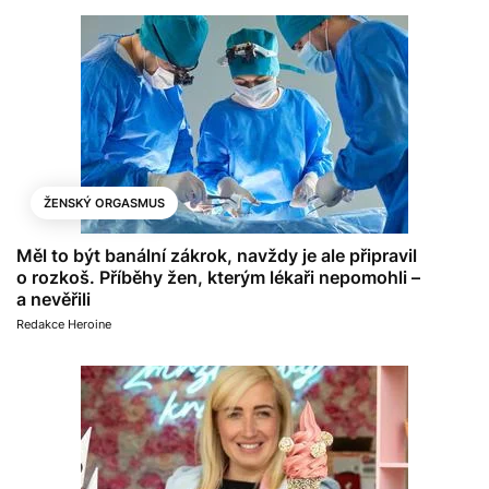
ŽENSKÝ ORGASMUS
Měl to být banální zákrok, navždy je ale připravil
o rozkoš. Příběhy žen, kterým lékaři nepomohli –
a nevěřili
Redakce Heroine