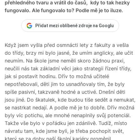
přehledného tvaru a vrátil do časů, kdy to tak hezky
fungovalo. Ale fungovalo to? Podle mě je to iluze.
Přidat mezi oblíbené zdroje na Googlu
Když jsem vyšla před osmnácti lety z fakulty a vešla
do třídy, brzy mi bylo jasné, že umím anglicky, ale učit
neumím. Na škole jsme neměli skoro žádnou praxi,
neučili nás tak základní věci jako strategii řízení třídy,
jak si postavit hodinu. Dřív to možná učitelé
nepotřebovali, děti jim to usnadňovaly tím, že byly
spíše pasivní, takzvaně hodné a uctivé. Dnešní děti
jsou jiné. Do škatulek, kde budou tiše sedět a nemukat,
se nastrkat nedají. A podle mě je to dobře. Dřív možná
byly víc potichu, ale mnohé nenaplnily svůj potenciál.
Takže vše bylo v pořádku jen zdánlivě. Tudíž, místo
návratu tam, kde jsme byli, je třeba pochopit svět,
který se za doby naší školní kariéry proměnil,