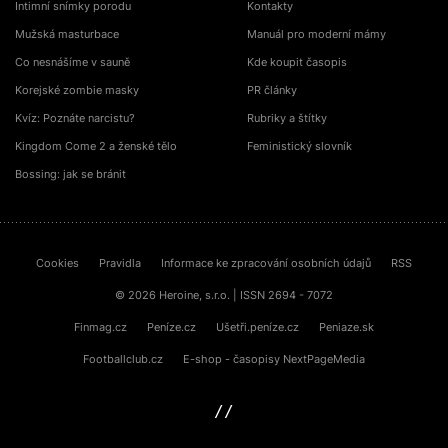
Intimní snímky porodu
Kontakty
Mužská masturbace
Manuál pro moderní mámy
Co nesnášíme v sauně
Kde koupit časopis
Korejské zombie masky
PR články
Kvíz: Poznáte narcistu?
Rubriky a štítky
Kingdom Come 2 a ženské tělo
Feministický slovník
Bossing: jak se bránit
Cookies
Pravidla
Informace ke zpracování osobních údajů
RSS
© 2026 Heroine, s.r.o. | ISSN 2694 - 7072
Finmag.cz
Peníze.cz
Ušetři.peníze.cz
Peniaze.sk
Footballclub.cz
E-shop - časopisy NextPageMedia
sinfin.digital