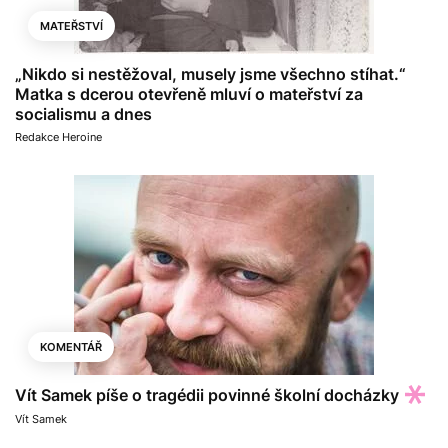
MATEŘSTVÍ
„Nikdo si nestěžoval, musely jsme všechno stíhat.“
Matka s dcerou otevřeně mluví o mateřství za
socialismu a dnes
Redakce Heroine
KOMENTÁŘ
Vít Samek píše o tragédii povinné školní docházky
Vít Samek