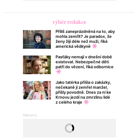
výběr redakce
Příliš zaneprázdněná na to, aby
mohla zemřít? Je paradox, že
ženy žijí déle než muži, říká
americká vědkyně
Pasťáky nemají v dnešní době
existovat. Nebezpečné děti
patří do vězení, říká odbornice
Jako tatérka přišla o zakázky,
nečekaně jí zemřel manžel,
přišly povodně. Dnes za ní ke
Krnovu jezdí na zmrzlinu lidé
z celého kraje