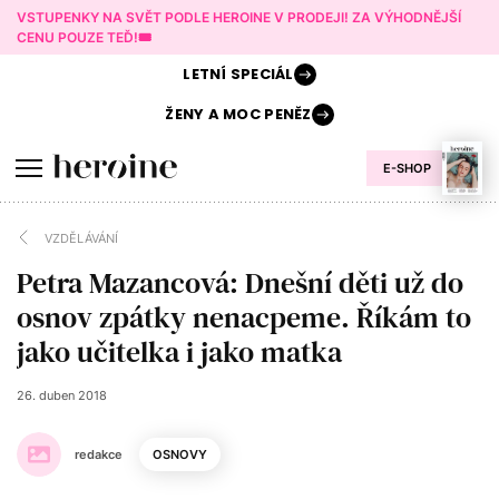
VSTUPENKY NA SVĚT PODLE HEROINE V PRODEJI! ZA VÝHODNĚJŠÍ
CENU POUZE TEĎ!🎟️
LETNÍ
SPECIÁL
ŽENY A
MOC PENĚZ
E-SHOP
VZDĚLÁVÁNÍ
Petra Mazancová: Dnešní děti už do
osnov zpátky nenacpeme. Říkám to
jako učitelka i jako matka
26. duben 2018
redakce
OSNOVY