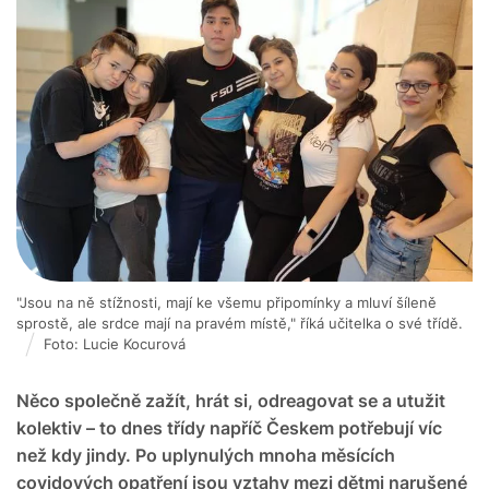
"Jsou na ně stížnosti, mají ke všemu připomínky a mluví šíleně
sprostě, ale srdce mají na pravém místě," říká učitelka o své třídě.
Foto: Lucie Kocurová
Něco společně zažít, hrát si, odreagovat se a utužit
kolektiv – to dnes třídy napříč Českem potřebují víc
než kdy jindy. Po uplynulých mnoha měsících
covidových opatření jsou vztahy mezi dětmi narušené