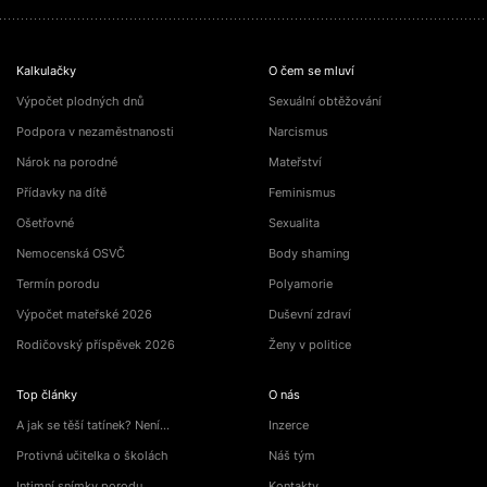
Kalkulačky
O čem se mluví
Výpočet plodných dnů
Sexuální obtěžování
Podpora v nezaměstnanosti
Narcismus
Nárok na porodné
Mateřství
Přídavky na dítě
Feminismus
Ošetřovné
Sexualita
Nemocenská OSVČ
Body shaming
Termín porodu
Polyamorie
Výpočet mateřské 2026
Duševní zdraví
Rodičovský příspěvek 2026
Ženy v politice
Top články
O nás
A jak se těší tatínek? Není…
Inzerce
Protivná učitelka o školách
Náš tým
Intimní snímky porodu
Kontakty