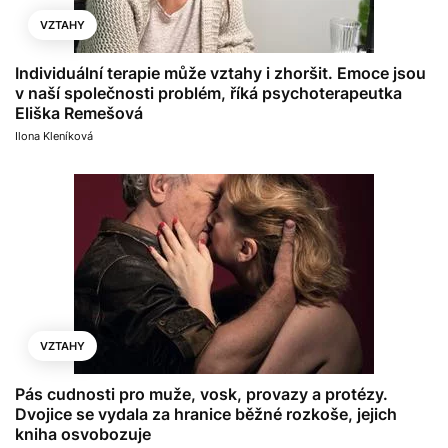
VZTAHY
Individuální terapie může vztahy i zhoršit. Emoce jsou
v naší společnosti problém, říká psychoterapeutka
Eliška Remešová
Ilona Kleníková
VZTAHY
Pás cudnosti pro muže, vosk, provazy a protézy.
Dvojice se vydala za hranice běžné rozkoše, jejich
kniha osvobozuje