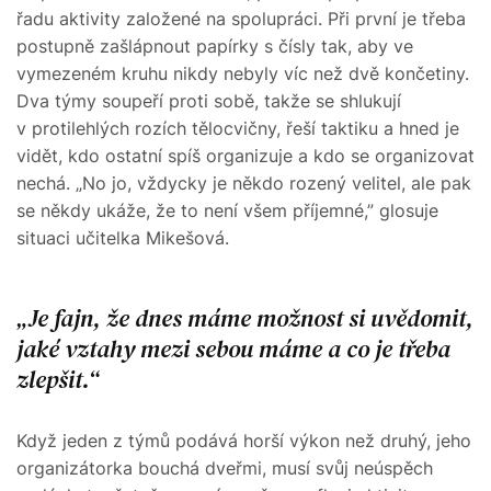
řadu aktivity založené na spolupráci. Při první je třeba
postupně zašlápnout papírky s čísly tak, aby ve
vymezeném kruhu nikdy nebyly víc než dvě končetiny.
Dva týmy soupeří proti sobě, takže se shlukují
v protilehlých rozích tělocvičny, řeší taktiku a hned je
vidět, kdo ostatní spíš organizuje a kdo se organizovat
nechá. „No jo, vždycky je někdo rozený velitel, ale pak
se někdy ukáže, že to není všem příjemné,” glosuje
situaci učitelka Mikešová.
Je fajn, že dnes máme možnost si uvědomit,
jaké vztahy mezi sebou máme a co je třeba
zlepšit.
Když jeden z týmů podává horší výkon než druhý, jeho
organizátorka bouchá dveřmi, musí svůj neúspěch