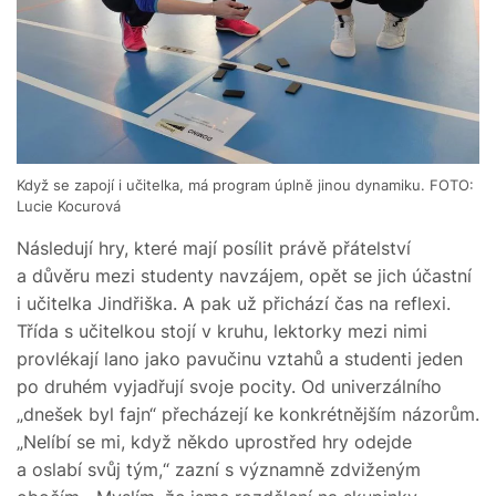
Když se zapojí i učitelka, má program úplně jinou dynamiku. FOTO:
Lucie Kocurová
Následují hry, které mají posílit právě přátelství
a důvěru mezi studenty navzájem, opět se jich účastní
i učitelka Jindřiška. A pak už přichází čas na reflexi.
Třída s učitelkou stojí v kruhu, lektorky mezi nimi
provlékají lano jako pavučinu vztahů a studenti jeden
po druhém vyjadřují svoje pocity. Od univerzálního
„dnešek byl fajn“ přecházejí ke konkrétnějším názorům.
„Nelíbí se mi, když někdo uprostřed hry odejde
a oslabí svůj tým,“ zazní s významně zdviženým