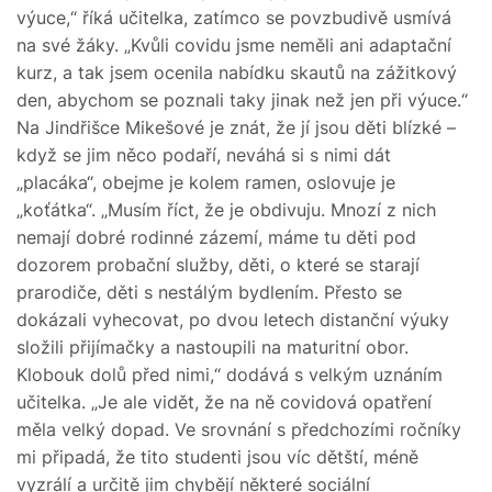
výuce,“ říká učitelka, zatímco se povzbudivě usmívá
na své žáky. „Kvůli covidu jsme neměli ani adaptační
kurz, a tak jsem ocenila nabídku skautů na zážitkový
den, abychom se poznali taky jinak než jen při výuce.“
Na Jindřišce Mikešové je znát, že jí jsou děti blízké –
když se jim něco podaří, neváhá si s nimi dát
„placáka“, obejme je kolem ramen, oslovuje je
„koťátka“. „Musím říct, že je obdivuju. Mnozí z nich
nemají dobré rodinné zázemí, máme tu děti pod
dozorem probační služby, děti, o které se starají
prarodiče, děti s nestálým bydlením. Přesto se
dokázali vyhecovat, po dvou letech distanční výuky
složili přijímačky a nastoupili na maturitní obor.
Klobouk dolů před nimi,“ dodává s velkým uznáním
učitelka. „Je ale vidět, že na ně covidová opatření
měla velký dopad. Ve srovnání s předchozími ročníky
mi připadá, že tito studenti jsou víc dětští, méně
vyzrálí a určitě jim chybějí některé sociální