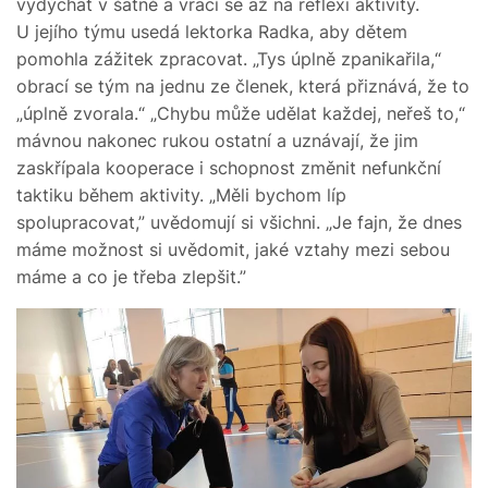
vydýchat v šatně a vrací se až na reflexi aktivity.
U jejího týmu usedá lektorka Radka, aby dětem
pomohla zážitek zpracovat. „Tys úplně zpanikařila,“
obrací se tým na jednu ze členek, která přiznává, že to
„úplně zvorala.“ „Chybu může udělat každej, neřeš to,“
mávnou nakonec rukou ostatní a uznávají, že jim
zaskřípala kooperace i schopnost změnit nefunkční
taktiku během aktivity. „Měli bychom líp
spolupracovat,” uvědomují si všichni. „Je fajn, že dnes
máme možnost si uvědomit, jaké vztahy mezi sebou
máme a co je třeba zlepšit.”