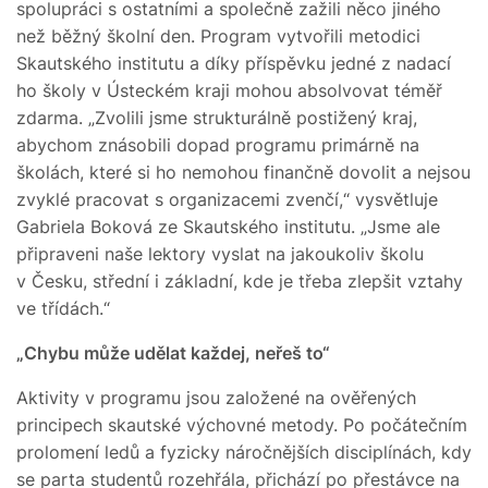
spolupráci s ostatními a společně zažili něco jiného
než běžný školní den. Program vytvořili metodici
Skautského institutu a díky příspěvku jedné z nadací
ho školy v Ústeckém kraji mohou absolvovat téměř
zdarma. „Zvolili jsme strukturálně postižený kraj,
abychom znásobili dopad programu primárně na
školách, které si ho nemohou finančně dovolit a nejsou
zvyklé pracovat s organizacemi zvenčí,“ vysvětluje
Gabriela Boková ze Skautského institutu. „Jsme ale
připraveni naše lektory vyslat na jakoukoliv školu
v Česku, střední i základní, kde je třeba zlepšit vztahy
ve třídách.“
„Chybu může udělat každej, neřeš to“
Aktivity v programu jsou založené na ověřených
principech skautské výchovné metody. Po počátečním
prolomení ledů a fyzicky náročnějších disciplínách, kdy
se parta studentů rozehřála, přichází po přestávce na