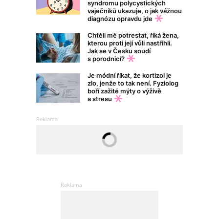
syndromu polycystických
vaječníků ukazuje, o jak vážnou
diagnózu opravdu jde
Chtěli mě potrestat, říká žena,
kterou proti její vůli nastřihli.
Jak se v Česku soudí
s porodnicí?
Je módní říkat, že kortizol je
zlo, jenže to tak není. Fyziolog
boří zažité mýty o výživě
a stresu