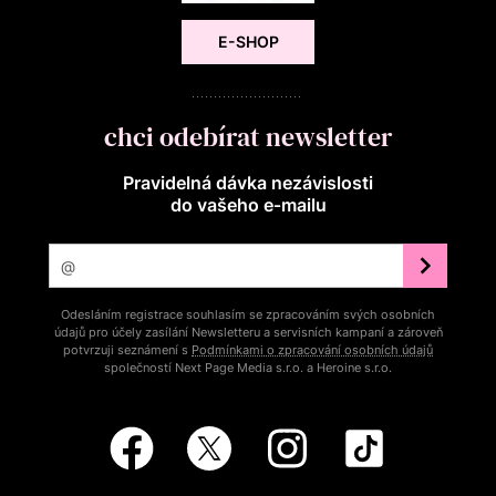
E-SHOP
chci odebírat newsletter
Pravidelná dávka nezávislosti
do vašeho e‑mailu
Odesláním registrace souhlasím se zpracováním svých osobních
údajů pro účely zasílání Newsletteru a servisních kampaní a zároveň
potvrzuji seznámení s
Podmínkami o zpracování osobních údajů
společností Next Page Media s.r.o. a Heroine s.r.o.