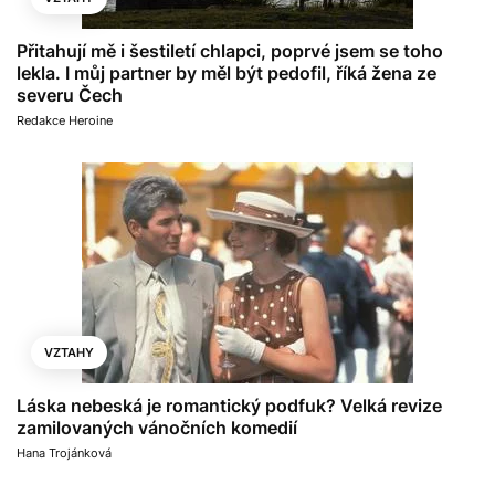
Přitahují mě i šestiletí chlapci, poprvé jsem se toho
lekla. I můj partner by měl být pedofil, říká žena ze
severu Čech
Redakce Heroine
VZTAHY
Láska nebeská je romantický podfuk? Velká revize
zamilovaných vánočních komedií
Hana Trojánková