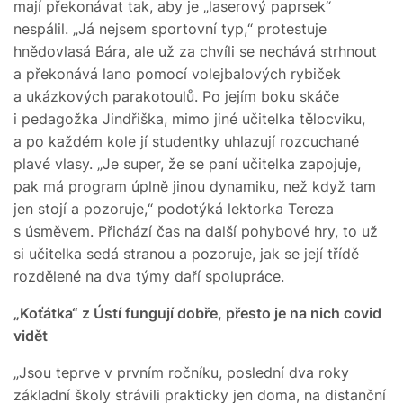
mají překonávat tak, aby je „laserový paprsek“
nespálil. „Já nejsem sportovní typ,“ protestuje
hnědovlasá Bára, ale už za chvíli se nechává strhnout
a překonává lano pomocí volejbalových rybiček
a ukázkových parakotoulů. Po jejím boku skáče
i pedagožka Jindřiška, mimo jiné učitelka tělocviku,
a po každém kole jí studentky uhlazují rozcuchané
plavé vlasy. „Je super, že se paní učitelka zapojuje,
pak má program úplně jinou dynamiku, než když tam
jen stojí a pozoruje,“ podotýká lektorka Tereza
s úsměvem. Přichází čas na další pohybové hry, to už
si učitelka sedá stranou a pozoruje, jak se její třídě
rozdělené na dva týmy daří spolupráce.
„Koťátka“ z Ústí fungují dobře, přesto je na nich covid
vidět
„Jsou teprve v prvním ročníku, poslední dva roky
základní školy strávili prakticky jen doma, na distanční