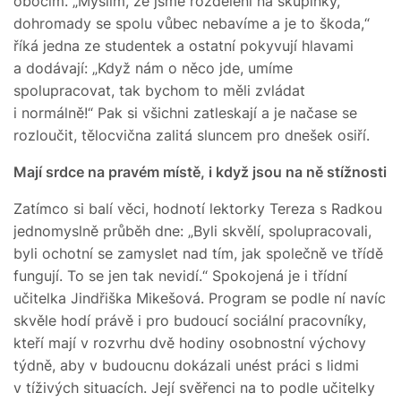
obočím. „Myslím, že jsme rozdělení na skupinky,
dohromady se spolu vůbec nebavíme a je to škoda,“
říká jedna ze studentek a ostatní pokyvují hlavami
a dodávají: „Když nám o něco jde, umíme
spolupracovat, tak bychom to měli zvládat
i normálně!“ Pak si všichni zatleskají a je načase se
rozloučit, tělocvična zalitá sluncem pro dnešek osiří.
Mají srdce na pravém místě, i když jsou na ně stížnosti
Zatímco si balí věci, hodnotí lektorky Tereza s Radkou
jednomyslně průběh dne: „Byli skvělí, spolupracovali,
byli ochotní se zamyslet nad tím, jak společně ve třídě
fungují. To se jen tak nevidí.“ Spokojená je i třídní
učitelka Jindřiška Mikešová. Program se podle ní navíc
skvěle hodí právě i pro budoucí sociální pracovníky,
kteří mají v rozvrhu dvě hodiny osobnostní výchovy
týdně, aby v budoucnu dokázali unést práci s lidmi
v tíživých situacích. Její svěřenci na to podle učitelky