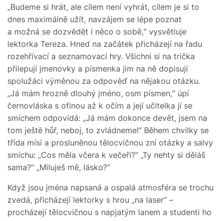
„Budeme si hrát, ale cílem není vyhrát, cílem je si to
dnes maximálně užít, navzájem se lépe poznat
a možná se dozvědět i něco o sobě,“ vysvětluje
lektorka Tereza. Hned na začátek přicházejí na řadu
rozehřívací a seznamovací hry. Všichni si na trička
přilepují jmenovky a písmenka jim na ně dopisují
spolužáci výměnou za odpověď na nějakou otázku.
„Já mám hrozně dlouhý jméno, osm písmen,“ úpí
černovláska s ofinou až k očím a její učitelka jí se
smíchem odpovídá: „Já mám dokonce devět, jsem na
tom ještě hůř, neboj, to zvládneme!“ Během chvilky se
třída mísí a prosluněnou tělocvičnou zní otázky a salvy
smíchu: „Cos měla včera k večeři?“ „Ty nehty si děláš
sama?“ „Miluješ mě, lásko?“
Když jsou jména napsaná a ospalá atmosféra se trochu
zvedá, přicházejí lektorky s hrou „na laser“ –
procházejí tělocvičnou s napjatým lanem a studenti ho