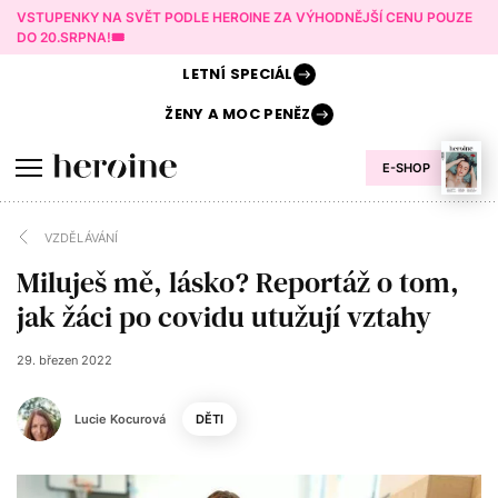
VSTUPENKY NA SVĚT PODLE HEROINE ZA VÝHODNĚJŠÍ CENU POUZE
DO 20.SRPNA!🎟️
LETNÍ
SPECIÁL
ŽENY A
MOC PENĚZ
E-SHOP
VZDĚLÁVÁNÍ
Miluješ mě, lásko? Reportáž o tom,
jak žáci po covidu utužují vztahy
29. březen 2022
Lucie Kocurová
DĚTI