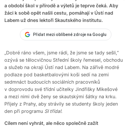
a období škol v přírodě a výletů je teprve čeká. Aby
žáci k sobě opět našli cestu, pomáhají v Ústí nad
Labem už dnes lektoři Skautského institutu.
Přidat mezi oblíbené zdroje na Googlu
„Dobré ráno všem, jsme rádi, že jsme se tady sešli,“
ozývá se tělocvičnou Střední školy řemesel, obchodu
a služeb na okraji Ústí nad Labem. Na zářivě modré
podlaze pod basketbalovými koši sedí na zemi
sedmnáct budoucích sociálních pracovníků
v doprovodu své třídní učitelky Jindřišky Mikešové
a mezi nimi dvě ženy se skautskými šátky na krku.
Přijely z Prahy, aby strávily se studenty školy jeden
den při programu
SI třída!
.
Cílem není vyhrát, ale něco společně zažít