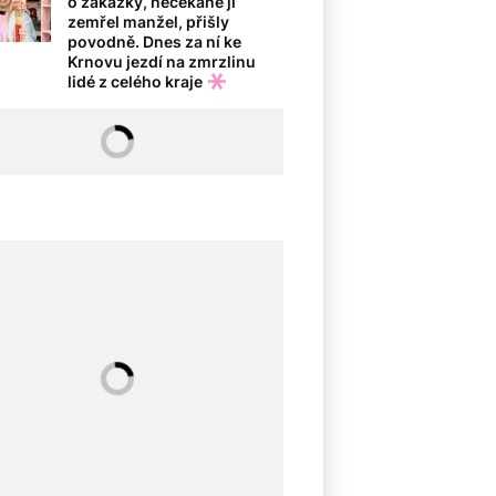
o zakázky, nečekaně jí
zemřel manžel, přišly
povodně. Dnes za ní ke
Krnovu jezdí na zmrzlinu
lidé z celého kraje