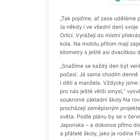
„Tak pojďme, ať zase uděláme pr
(a někdy i ve všední den) svoje 
Orlicí. Vyrážejí do místní překr
kola. Na mobilu přitom mají zapnu
kilometry s ještě asi dvacítkou 
„Snažíme se každý den být venk
počasí. Já sama chodím denně s
i děti a manžela. Vždycky jsme 
pro nás ještě větší smysl,“ vysv
soukromé základní školy Na rov
procházejí zeměpisným projekte
světa. Podle plánu by se v červ
Japonska – a dokonce přímo do 
a přátelé školy, jako je rodina 