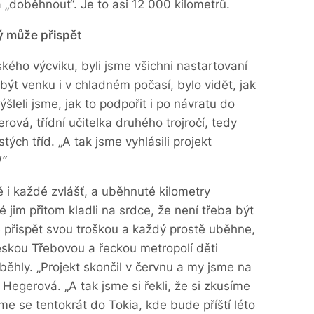
a „doběhnout“. Je to asi 12 000 kilometrů.
ý může přispět
řského výcviku, byli jsme všichni nastartovaní
 být venku i v chladném počasí, bylo vidět, jak
ýšleli jsme, jak to podpořit i po návratu do
ová, třídní učitelka druhého trojročí,
tedy
stých tříd
. „A tak jsme vyhlásili projekt
“
ě i každé zvlášť, a uběhnuté kilometry
jim přitom kladli na srdce, že není třeba být
přispět svou troškou a každý prostě uběhne,
skou Třebovou a řeckou metropolí děti
běhly. „Projekt skončil v červnu a my jsme na
a Hegerová. „A tak jsme si řekli, že si zkusíme
sme se tentokrát do Tokia, kde bude příští léto