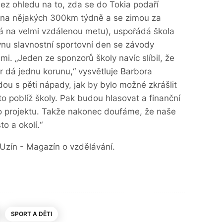
Bez ohledu na to, zda se do Tokia podaří
 na nějakých 300km týdně a se zimou za
á na velmi vzdálenou metu), uspořádá škola
vnu slavnostní sportovní den se závody
ami. „Jeden ze sponzorů školy navíc slíbil, že
 dá jednu korunu,“ vysvětluje Barbora
dou s pěti nápady, jak by bylo možné zkrášlit
to poblíž školy. Pak budou hlasovat a finanční
ého projektu. Takže nakonec doufáme, že naše
to a okolí.“
Uzín - Magazín o vzdělávání.
SPORT A DĚTI