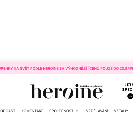
PENKY NA SVĚT PODLE HEROINE ZA VÝHODNĚJŠÍ CENU POUZE DO 20.SRPN
LET
SPEC
PODCAST
KOMENTÁŘE
SPOLEČNOST
VZDĚLÁVÁNÍ
VZTAHY