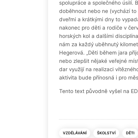
spolupráce a společného úsilí. 
doběhnout nebo ne (vychází to
dveřmi a krátkými dny to vypad
nakonec pro děti a rodiče v čer
horských kol a dalšími disciplín
nám za každý uběhnutý kilometr
Hegerová. „Děti během jara přij
nebo zlepšit nějaké veřejné mís
dar využijí na realizaci vítězn
aktivita bude přínosná i pro měs
Tento text původně vyšel na ED
VZDĚLÁVÁNÍ
ŠKOLSTVÍ
DĚTI