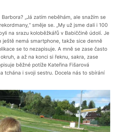
ka Barbora? „Já zatím neběhám, ale snažím se
rekordmany,“ směje se. „My už jsme dali i 100
byli na srazu koloběžkářů v Babiččině údolí. Je
n ještě nemá smartphone, takže sice denně
aplikace se to nezapisuje. A mně se zase často
okruh, a až na konci si řeknu, sakra, zase
pisuje běžné potíže Kateřina Fišarová
a tchána i svoji sestru. Docela nás to sbírání