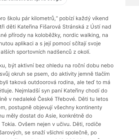
o školu pár kilometrů,“ pobízí každý víkend
tři děti Kateřina Fišarová Stránská z Ústí nad
ásné přírody na koloběžky, nordic walking, na
tou aplikaci a s její pomocí sčítají svoje
dalších sportovních nadšenců z okolí.
u, být aktivní bez ohledu na roční dobu nebo
vůj okruh se psem, do aktivity jemně tlačím
byli taková outdoorová rodina, ale teď to má
ětluje. Nejmladší syn paní Kateřiny chodí do
ině v nedaleké České Třebové. Děti tu letos
m, postupně objevují všechny kontinenty
nu měly dostat do Asie, konkrétně do
Tokia. Ovšem nejen v učivu. Děti, rodiče
Fišarových, se snaží všichni společně, po