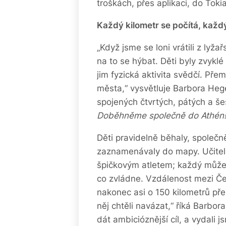
troškách, přes aplikaci, do Toki
Každý kilometr se počítá, každ
„Když jsme se loni vrátili z lyža
na to se hýbat. Děti byly zvyklé
jim fyzická aktivita svědčí. Přem
města,“ vysvětluje Barbora Heger
spojených čtvrtých, pátých a še
Doběhněme společně do Athén!
Děti pravidelně běhaly, společn
zaznamenávaly do mapy. Učitelé 
špičkovým atletem; každý může 
co zvládne. Vzdálenost mezi Če
nakonec asi o 150 kilometrů pře
něj chtěli navázat,“ říká Barbor
dát ambicióznější cíl, a vydali j