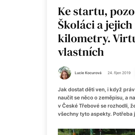
Ke startu, pozor
Školáci a jejich
kilometry. Virt
vlastních
Lucie Kocurová
24. říjen 2019
Jak dostat děti ven, i když prá
naučit se něco o zeměpisu, a n
v České Třebové se rozhodli, ž
všechny tyto aspekty. Potřeba j