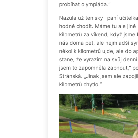
probíhat olympiáda.“
Nazula už tenisky i paní učitel
hodně chodit. Máme tu ale jiné 
kilometrů za víkend, když jsme 
nás doma pět, ale nejmladší sy
několik kilometrů ujde, ale do 
stane, že vyrazím na svůj denní 
jsem to zapomněla zapnout,“ po
Stránská. „Jinak jsem ale zapojil
kilometrů chytlo.“