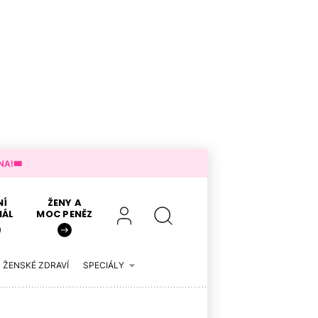
A!🎟️
NÍ
ŽENY A
IÁL
MOC PENĚZ
ŽENSKÉ ZDRAVÍ
SPECIÁLY