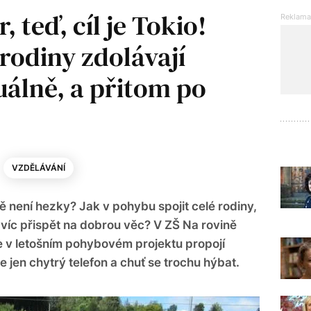
, teď, cíl je Tokio!
 rodiny zdolávají
uálně, a přitom po
VZDĚLÁVÁNÍ
vě není hezky? Jak v pohybu spojit celé rodiny,
avíc přispět na dobrou věc? V ZŠ Na rovině
e v letošním pohybovém projektu propojí
e jen chytrý telefon a chuť se trochu hýbat.