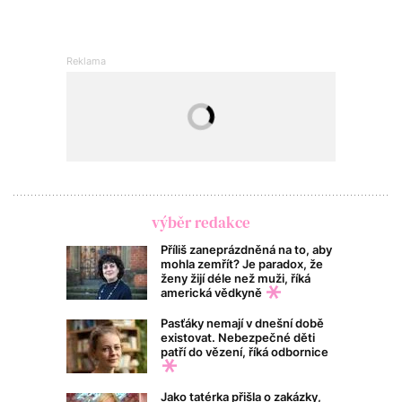
výběr redakce
Příliš zaneprázdněná na to, aby
mohla zemřít? Je paradox, že
ženy žijí déle než muži, říká
americká vědkyně
Pasťáky nemají v dnešní době
existovat. Nebezpečné děti
patří do vězení, říká odbornice
Jako tatérka přišla o zakázky,