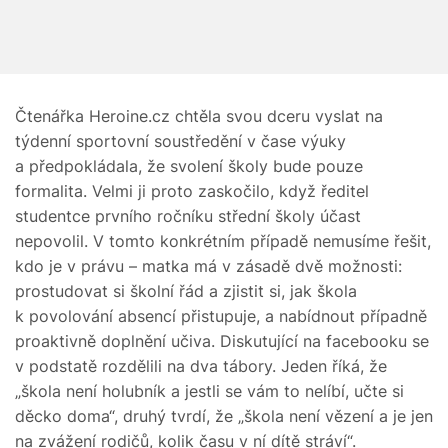
Čtenářka Heroine.cz chtěla svou dceru vyslat na
týdenní sportovní soustředění v čase výuky
a předpokládala, že svolení školy bude pouze
formalita. Velmi ji proto zaskočilo, když ředitel
studentce prvního ročníku střední školy účast
nepovolil. V tomto konkrétním případě nemusíme řešit,
kdo je v právu – matka má v zásadě dvě možnosti:
prostudovat si školní řád a zjistit si, jak škola
k povolování absencí přistupuje, a nabídnout případně
proaktivně doplnění učiva. Diskutující na facebooku se
v podstatě rozdělili na dva tábory. Jeden říká, že
„škola není holubník a jestli se vám to nelíbí, učte si
děcko doma“, druhý tvrdí, že „škola není vězení a je jen
na zvážení rodičů, kolik času v ní dítě stráví“.