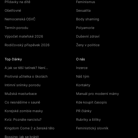
Přídavky na dítě
Feminismus
Ošetřovné
Sexualita
Nemocenská OSVČ
Body shaming
Termín porodu
Polyamorie
Výpočet mateřské 2026
Duševní zdraví
Rodičovský příspěvek 2026
Ženy v politice
Top články
O nás
A jak se těší tatínek? Není…
Inzerce
Protivná učitelka o školách
Náš tým
Intimní snímky porodu
Kontakty
Mužská masturbace
Manuál pro moderní mámy
Co nesnášíme v sauně
Kde koupit časopis
Korejské zombie masky
PR články
Kvíz: Poznáte narcistu?
Rubriky a štítky
Kingdom Come 2 a ženské tělo
Feministický slovník
Bossing: jak se bránit