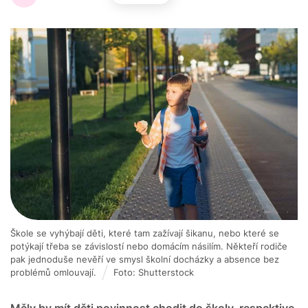
Škole se vyhýbají děti, které tam zažívají šikanu, nebo které se
potýkají třeba se závislostí nebo domácím násilím. Někteří rodiče
pak jednoduše nevěří ve smysl školní docházky a absence bez
problémů omlouvají.
Foto: Shutterstock
Měly by mít děti povinnost chodit do školy, respektive