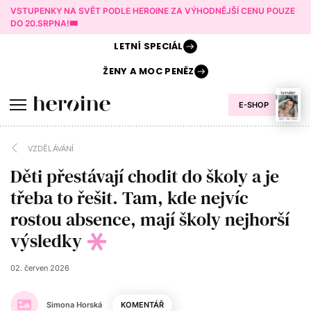
VSTUPENKY NA SVĚT PODLE HEROINE ZA VÝHODNĚJŠÍ CENU POUZE
DO 20.SRPNA!🎟️
LETNÍ
SPECIÁL
ŽENY A
MOC PENĚZ
E-SHOP
VZDĚLÁVÁNÍ
Děti přestávají chodit do školy a je
třeba to řešit. Tam, kde nejvíc
rostou absence, mají školy nejhorší
výsledky
02. červen 2026
Simona Horská
KOMENTÁŘ