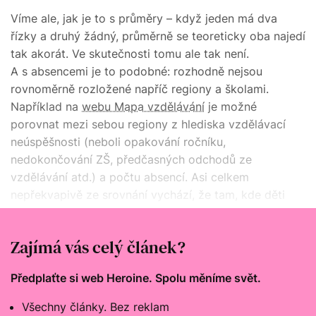
Víme ale, jak je to s průměry – když jeden má dva
řízky a druhý žádný, průměrně se teoreticky oba najedí
tak akorát. Ve skutečnosti tomu ale tak není.
A s absencemi je to podobné: rozhodně nejsou
rovnoměrně rozložené napříč regiony a školami.
Například na
webu Mapa vzdělávání
je možné
porovnat mezi sebou regiony z hlediska vzdělávací
neúspěšnosti (neboli opakování ročníku,
nedokončování ZŠ, předčasných odchodů ze
vzdělávání atd.) a počtu absencí. Asi celkem
nepřekvapivě ze srovnání vychází, že tam, kde děti
zameškají nejvíc hodin, je vzdělávací neúspěšnost
nejvyšší.
Zajímá vás celý článek?
Předplaťte si web Heroine. Spolu měníme svět.
Všechny články. Bez reklam