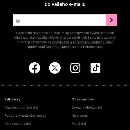
do vašeho e‑mailu
Odesláním registrace souhlasím se zpracováním svých osobních
údajů pro účely zasílání Newsletteru a servisních kampaní a zároveň
potvrzuji seznámení s
Podmínkami o zpracování osobních údajů
společností Next Page Media s.r.o. a Heroine s.r.o.
Kalkulačky
O čem se mluví
Výpočet plodných dnů
Sexuální obtěžování
Podpora v nezaměstnanosti
Narcismus
Nárok na porodné
Mateřství