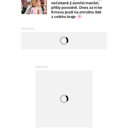
nečekaně jí zemřel manžel,
přišly povodně. Dnes za ní ke
Krnovu jezdí na zmrzlinu lidé
z celého kraje