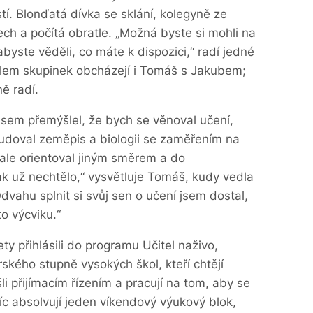
tí. Blonďatá dívka se sklání, kolegyně ze
dech a počítá obratle. „Možná byste si mohli na
abyste věděli, co máte k dispozici,“ radí jedné
lem skupinek obcházejí i Tomáš s Jakubem;
ě radí.
sem přemýšlel, že bych se věnoval učení,
tudoval zeměpis a biologii se zaměřením na
 ale orientoval jiným směrem a do
 už nechtělo,“ vysvětluje Tomáš, kudy vedla
dvahu splnit si svůj sen o učení jsem dostal,
o výcviku.“
y přihlásili do programu Učitel naživo,
kého stupně vysokých škol, kteří chtějí
i přijímacím řízením a pracují na tom, aby se
síc absolvují jeden víkendový výukový blok,