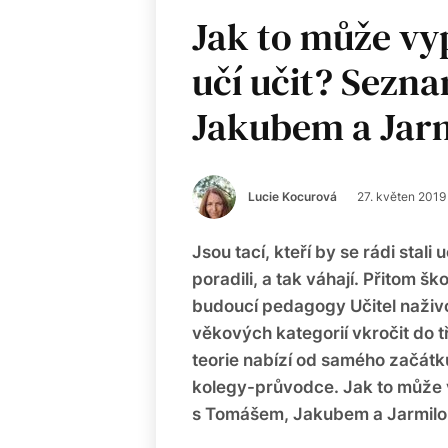
Jak to může vy
učí učit? Sezn
Jakubem a Jar
Lucie Kocurová
27. květen 2019
Jsou tací, kteří by se rádi stali u
poradili, a tak váhají. Přitom šk
budoucí pedagogy Učitel naživ
věkových kategorií vkročit do t
teorie nabízí od samého začát
kolegy-průvodce. Jak to může 
s Tomášem, Jakubem a Jarmilo