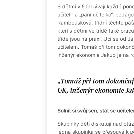
S dětmi v 5.D bývají každé ponděl
učiteli“ a „paní učitelko“, ped
Rambousková, třídní těchto páť
kteří s dětmi ve třídě také pracu
třídě jsou na praxi. Učí se od 
učitelem. Tomáš při tom dokonč
inženýr ekonomie Jakub je na r
Tomáš při tom dokončuje
UK, inženýr ekonomie Jak
Solnit si svůj sen, stát se učitel
Skupinky dětí diskutují nad otá
jedna skupinka se přesouvá k po