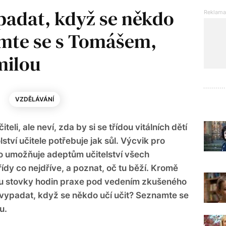
padat, když se někdo
amte se s Tomášem,
milou
VZDĚLÁVÁNÍ
čiteli, ale neví, zda by si se třídou vitálních dětí
olství učitele potřebuje jak sůl. Výcvik pro
o umožňuje adeptům učitelství všech
řídy co nejdříve, a poznat, oč tu běží. Kromě
ku stovky hodin praxe pod vedením zkušeného
vypadat, když se někdo učí učit? Seznamte se
u.