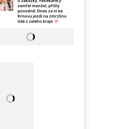
o zakázky, nečekaně jí
zemřel manžel, přišly
povodně. Dnes za ní ke
Krnovu jezdí na zmrzlinu
lidé z celého kraje