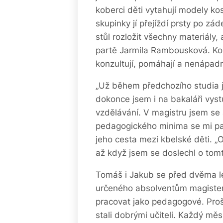
koberci děti vytahují modely kos
skupinky jí přejíždí prsty po zá
stůl rozložit všechny materiály, 
partě Jarmila Rambousková. Ko
konzultují, pomáhají a nenápadn
„Už během předchozího studia j
dokonce jsem i na bakaláři vys
vzdělávání. V magistru jsem se
pedagogického minima se mi pak
jeho cesta mezi kbelské děti. „O
až když jsem se doslechl o tomt
Tomáš i Jakub se před dvěma let
určeného absolventům magisters
pracovat jako pedagogové. Prošl
stali dobrými učiteli. Každý mě