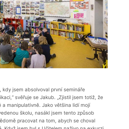
i, kdy jsem absolvoval první semináře
i,“ svěřuje se Jakub. „Zjistil jsem totiž, že
 manipulativně. Jako většina lidí mojí
vedenou školu, nasákl jsem tento způsob
vědomě pracovat na tom, abych se choval
é. Když jsem byl s Učitelem naživo na exkurzi