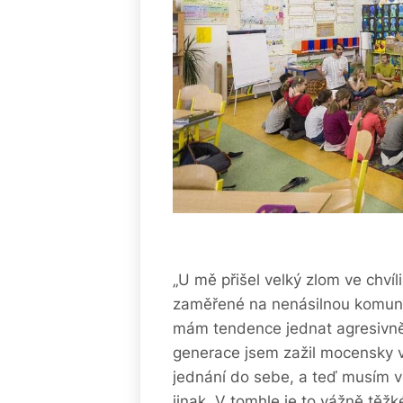
„U mě přišel velký zlom ve chvíl
zaměřené na nenásilnou komunikac
mám tendence jednat agresivně a
generace jsem zažil mocensky 
jednání do sebe, a teď musím 
jinak. V tomhle je to vážně těžk