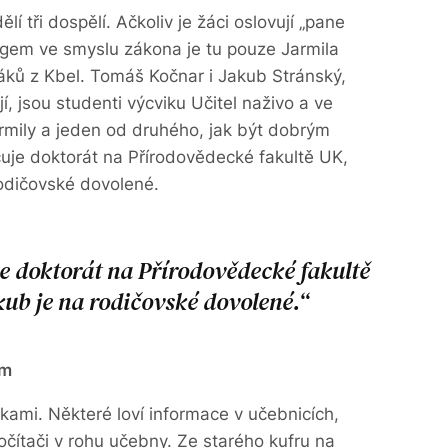
í tři dospělí. Ačkoliv je žáci oslovují „pane
agogem ve smyslu zákona je tu pouze Jarmila
áků z Kbel. Tomáš Kočnar i Jakub Stránský,
jí, jsou studenti výcviku Učitel naživo a ve
Jarmily a jeden od druhého, jak být dobrým
uje doktorát na Přírodovědecké fakultě UK,
odičovské dovolené.
 doktorát na Přírodovědecké fakultě
ub je na rodičovské dovolené.
em
zkami. Některé loví informace v učebnicích,
čítači v rohu učebny. Ze starého kufru na