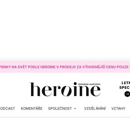
ENKY NA SVĚT PODLE HEROINE V PRODEJI! ZA VÝHODNĚJŠÍ CENU POUZE T
LET
SPEC
PODCAST
KOMENTÁŘE
SPOLEČNOST
VZDĚLÁVÁNÍ
VZTAHY