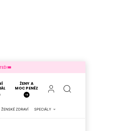
EĎ!🎟️
NÍ
ŽENY A
IÁL
MOC PENĚZ
ŽENSKÉ ZDRAVÍ
SPECIÁLY