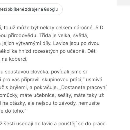
mezi oblíbené zdroje na Googlu
í, to už může být někdy celkem náročné. 5.D
u přírodovědu. Třída je velká, světlá,
jejich výtvarnými díly. Lavice jsou po dvou
ěkolika hnízd rozesetých po učebně. Děti
 na koberci.
u soustavou člověka, povídali jsme si
 pro vás připravili skupinovou práci,“ usmívá
 s brýlemi, a pokračuje. „Dostanete pracovní
pomůcky, máte učebnice, sešity, máte taky už
 na otázky, ale nejsou to závody, nemusíte
e do toho.“
 šesti usedají do lavic a pouštějí se do práce.