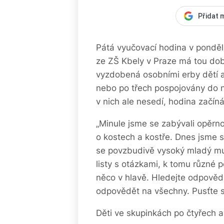
Přidat 
Pátá vyučovací hodina v ponděl
ze ZŠ Kbely v Praze má tou dobo
vyzdobená osobními erby dětí a 
nebo po třech pospojovány do n
v nich ale nesedí, hodina začíná
„Minule jsme se zabývali opěrno
o kostech a kostře. Dnes jsme si
se povzbudivě vysoký mladý muž
listy s otázkami, k tomu různé 
něco v hlavě. Hledejte odpovědi
odpovědět na všechny. Pusťte s
Děti ve skupinkách po čtyřech až