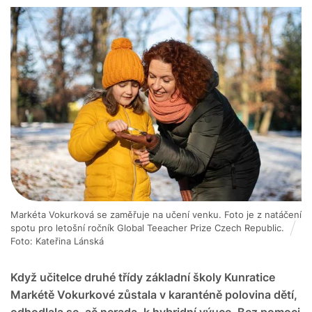
Markéta Vokurková se zaměřuje na učení venku. Foto je z natáčení
spotu pro letošní ročník Global Teeacher Prize Czech Republic.
Foto: Kateřina Lánská
Když učitelce druhé třídy základní školy Kunratice
Markétě Vokurkové zůstala v karanténě polovina dětí,
odhodlala se, ač nerada, k hybridní výuce. Bez pomoci