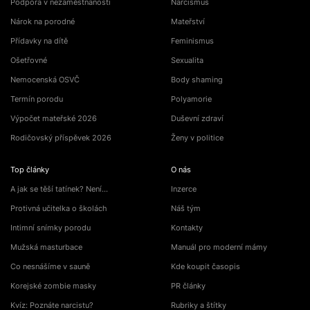
Podpora v nezaměstnanosti
Narcismus
Nárok na porodné
Mateřství
Přídavky na dítě
Feminismus
Ošetřovné
Sexualita
Nemocenská OSVČ
Body shaming
Termín porodu
Polyamorie
Výpočet mateřské 2026
Duševní zdraví
Rodičovský příspěvek 2026
Ženy v politice
Top články
O nás
A jak se těší tatínek? Není…
Inzerce
Protivná učitelka o školách
Náš tým
Intimní snímky porodu
Kontakty
Mužská masturbace
Manuál pro moderní mámy
Co nesnášíme v sauně
Kde koupit časopis
Korejské zombie masky
PR články
Kvíz: Poznáte narcistu?
Rubriky a štítky