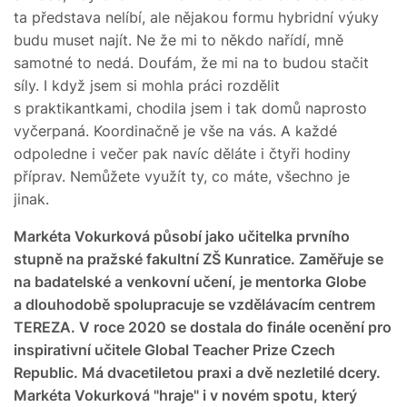
ta představa nelíbí, ale nějakou formu hybridní výuky
budu muset najít. Ne že mi to někdo nařídí, mně
samotné to nedá. Doufám, že mi na to budou stačit
síly. I když jsem si mohla práci rozdělit
s praktikantkami, chodila jsem i tak domů naprosto
vyčerpaná. Koordinačně je vše na vás. A každé
odpoledne i večer pak navíc děláte i čtyři hodiny
příprav. Nemůžete využít ty, co máte, všechno je
jinak.
Markéta Vokurková působí jako učitelka prvního
stupně na pražské fakultní ZŠ Kunratice. Zaměřuje se
na badatelské a venkovní učení, je mentorka Globe
a dlouhodobě spolupracuje se vzdělávacím centrem
TEREZA. V roce 2020 se dostala do finále ocenění pro
inspirativní učitele Global Teacher Prize Czech
Republic. Má dvacetiletou praxi a dvě nezletilé dcery.
Markéta Vokurková "hraje" i v novém spotu, který