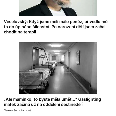
Veselovský: Když jsme měli málo peněz, přivedlo mě
to do úplného šílenství. Po narození dětí jsem začal
chodit na terapii
„Ale maminko, to byste měla umět...“ Gaslighting
matek začíná už na oddělení šestinedělí
Tereza Semotamová