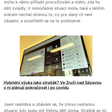
mohu k němu přiřadit procvičování a vidím, zda ho
děti zvládly. V mimořádné situaci mohu také s lehčím
srdcem nechat stranou to, co pro daný cíl není
zásadní, a soustředit se na to podstatné.
Hybridní výuka jako strašák? Ve Zruči nad Sázavou
v ní plánují pokračovat i po covidu
Jsem realistka a obávám se, že znovu nastanou
situace, kdy budu mít třetinu dětí doma. Strašně se mi