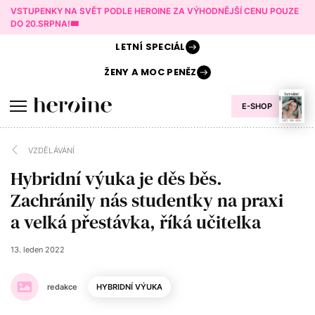
VSTUPENKY NA SVĚT PODLE HEROINE ZA VÝHODNĚJŠÍ CENU POUZE
DO 20.SRPNA!🎟️
LETNÍ
SPECIÁL
ŽENY A
MOC PENĚZ
E-SHOP
VZDĚLÁVÁNÍ
Hybridní výuka je děs běs.
Zachránily nás studentky na praxi
a velká přestávka, říká učitelka
13. leden 2022
redakce
HYBRIDNÍ VÝUKA