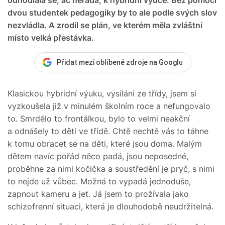
dvou studentek pedagogiky by to ale podle svých slov
nezvládla. A zrodil se plán, ve kterém měla zvláštní
místo velká přestávka.
Přidat mezi oblíbené zdroje na Googlu
Klasickou hybridní výuku, vysílání ze třídy, jsem si
vyzkoušela již v minulém školním roce a nefungovalo
to. Smrdělo to frontálkou, bylo to velmi neakční
a odnášely to děti ve třídě. Chtě nechtě vás to táhne
k tomu obracet se na děti, které jsou doma. Malým
dětem navíc pořád něco padá, jsou neposedné,
proběhne za nimi kočička a soustředění je pryč, s nimi
to nejde už vůbec. Možná to vypadá jednoduše,
zapnout kameru a jet. Já jsem to prožívala jako
schizofrenní situaci, která je dlouhodobě neudržitelná.