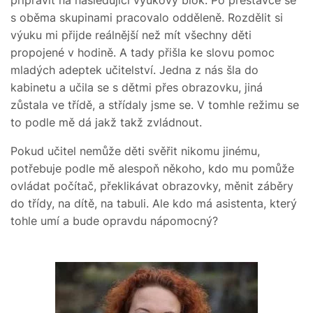
s oběma skupinami pracovalo odděleně. Rozdělit si
výuku mi přijde reálnější než mít všechny děti
propojené v hodině. A tady přišla ke slovu pomoc
mladých adeptek učitelství. Jedna z nás šla do
kabinetu a učila se s dětmi přes obrazovku, jiná
zůstala ve třídě, a střídaly jsme se. V tomhle režimu se
to podle mě dá jakž takž zvládnout.
Pokud učitel nemůže děti svěřit nikomu jinému,
potřebuje podle mě alespoň někoho, kdo mu pomůže
ovládat počítač, překlikávat obrazovky, měnit záběry
do třídy, na dítě, na tabuli. Ale kdo má asistenta, který
tohle umí a bude opravdu nápomocný?