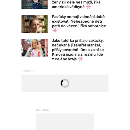
ženy žijí déle než muži, říká
americká vědkyně
Pasťáky nemají v dnešní době
existovat. Nebezpečné děti
patří do vězení, říká odbornice
Jako tatérka přišla o zakázky,
nečekaně jí zemřel manžel,
přišly povodně. Dnes za ní ke
Krnovu jezdí na zmrzlinu lidé
z celého kraje