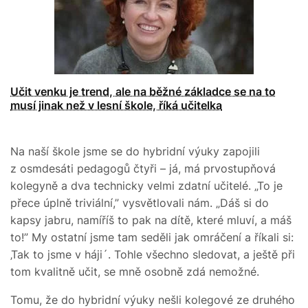
Učit venku je trend, ale na běžné základce se na to
musí jinak než v lesní škole, říká učitelka
Na naší škole jsme se do hybridní výuky zapojili
z osmdesáti pedagogů čtyři – já, má prvostupňová
kolegyně a dva technicky velmi zdatní učitelé. „To je
přece úplně triviální,” vysvětlovali nám. „Dáš si do
kapsy jabru, namíříš to pak na dítě, které mluví, a máš
to!” My ostatní jsme tam seděli jak omráčení a říkali si:
‚Tak to jsme v háji´. Tohle všechno sledovat, a ještě při
tom kvalitně učit, se mně osobně zdá nemožné.
Tomu, že do hybridní výuky nešli kolegové ze druhého