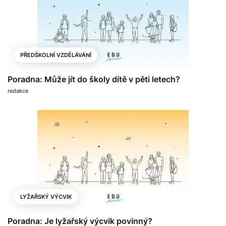
PŘEDŠKOLNÍ VZDĚLÁVÁNÍ
Poradna: Může jít do školy dítě v pěti letech?
redakce
LYŽAŘSKÝ VÝCVIK
Poradna: Je lyžařský výcvik povinný?