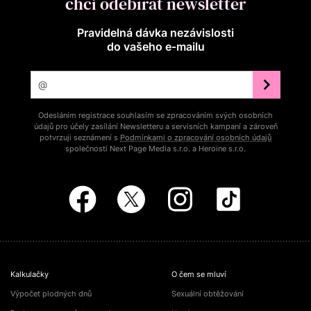
chci odebírat newsletter
Pravidelná dávka nezávislosti
do vašeho e‑mailu
Odesláním registrace souhlasím se zpracováním svých osobních
údajů pro účely zasílání Newsletteru a servisních kampaní a zároveň
potvrzuji seznámení s
Podmínkami o zpracování osobních údajů
společností Next Page Media s.r.o. a Heroine s.r.o.
Kalkulačky
O čem se mluví
Výpočet plodných dnů
Sexuální obtěžování