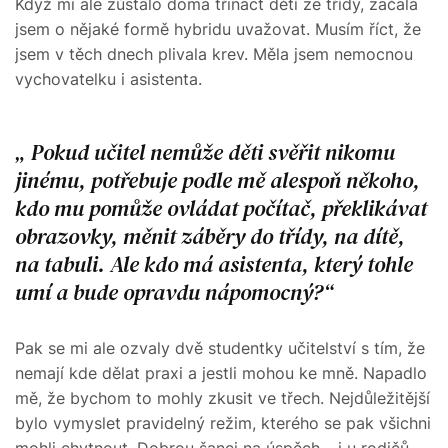
Když mi ale zůstalo doma třináct dětí ze třídy, začala
jsem o nějaké formě hybridu uvažovat. Musím říct, že
jsem v těch dnech plivala krev. Měla jsem nemocnou
vychovatelku i asistenta.
Pokud učitel nemůže děti svěřit nikomu
jinému, potřebuje podle mě alespoň někoho,
kdo mu pomůže ovládat počítač, překlikávat
obrazovky, měnit záběry do třídy, na dítě,
na tabuli. Ale kdo má asistenta, který tohle
umí a bude opravdu nápomocný?
Pak se mi ale ozvaly dvě studentky učitelství s tím, že
nemají kde dělat praxi a jestli mohou ke mně. Napadlo
mě, že bychom to mohly zkusit ve třech. Nejdůležitější
bylo vymyslet pravidelný režim, kterého se pak všichni
mohli chytnout. Dobrou šanci na úspěch – i u rodičů –