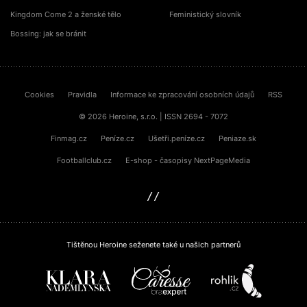
Kingdom Come 2 a ženské tělo
Feministický slovník
Bossing: jak se bránit
Cookies
Pravidla
Informace ke zpracování osobních údajů
RSS
© 2026 Heroine, s.r.o. | ISSN 2694 - 7072
Finmag.cz
Peníze.cz
Ušetři.peníze.cz
Peniaze.sk
Footballclub.cz
E-shop - časopisy NextPageMedia
sinfin.digital
Tištěnou Heroine seženete také u našich partnerů