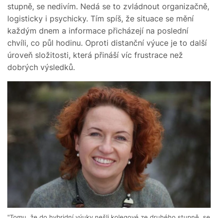
stupně, se nedivím. Nedá se to zvládnout organizačně,
logisticky i psychicky. Tím spíš, že situace se mění
každým dnem a informace přicházejí na poslední
chvíli, co půl hodinu. Oproti distanční výuce je to další
úroveň složitosti, která přináší víc frustrace než
dobrých výsledků.
"Tomu, že do hybridní výuky nešli kolegové ze druhého stupně, se