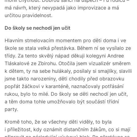
má návrh, který nevypadá jako improvizace a má
určitou pravidelnost.
Do školy se nechodí jen učit
Hlavním stmelovacím momentem pro děti doma i ve
škole se stala velká přestávka. Během ní se vysílalo ze
třídy. Za tento skvělý nápad děkuji kolegyni Andree
Tláskalové ze Zbirohu. Otočila jsem vizualizér směrem
k dětem, ty na sebe hulákaly, posílaly si smajlíky, slavili
jsme takto narozeniny, děti chodily před obrazovku
popřát žáčkovi v karanténě, naznačovaly potřásání
rukou, bylo to milé. Do školy se děti nechodí jen učit,
a těm doma tohle umožňovalo být součástí třídní
party.
Kromě toho, že se všechny děti viděly, to byla
i příležitost, kdy oznámit distančním žákům, co si mají
připravit na následující výukový blok. Po přestávce se