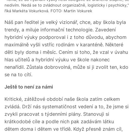
nedivím. Nedá se to zvládnout organizačně, logisticky i psychicky,"
říká Markéta Vokurková. FOTO: Martin Vokurek
Náš pan ředitel je velký vizionář, chce, aby škola byla
trendy, a miluje informační technologie. Zavedení
hybridní výuky podporoval i z toho důvodu, abychom
maximálně vyšli vstříc rodinám v karanténě. Některé
děti byly doma i měsíc. Cením si toho, že vzal v úvahu
hlas učitelů a hybridní výuku ve škole nakonec
nenařídil. Zůstala dobrovolná, může si ji zvolit ten, kdo
se na to cítí.
Ještě to není za námi
Kritické, zátěžové období naše škola zatím celkem
zvládá. Drží nás systematičnost vedení a to, že jsme si
zvykli pracovat s týdenními plány. Stanovuji si
krátkodobé cíle a podle nich pak zadávám látku
dětem doma i dětem ve třídě. Když přesně znám cíl,