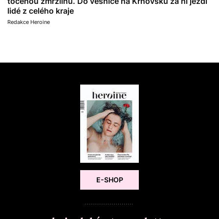
točenou zmrzlinu. Do vesnice na Krnovsku za ní jezdí
lidé z celého kraje
Redakce Heroine
E-SHOP