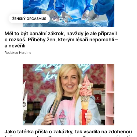
ŽENSKÝ ORGASMUS
Měl to být banální zákrok, navždy je ale připravil
o rozkoš. Příběhy žen, kterým lékaři nepomohli –
a nevěřili
Redakce Heroine
Jako tatérka přišla o zakázky, tak vsadila na zdobenou