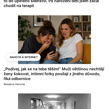
to do úplného šílenství. Po narození dětí jsem začal
chodit na terapii
NAHOTA A INTERNET
„Podívej, jak se na tebe těším!“ Muži většinou nechtějí
ženy šokovat, intimní fotky posílají z jiného důvodu,
říká odbornice
Redakce Heroine