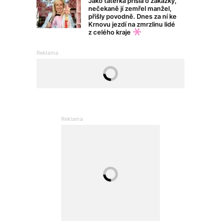
Jako tatérka přišla o zakázky,
nečekaně jí zemřel manžel,
přišly povodně. Dnes za ní ke
Krnovu jezdí na zmrzlinu lidé
z celého kraje