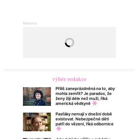
výběr redakce
Příliš zaneprázdněná na to, aby
mohla zemřít? Je paradox, že
ženy žijí déle než muži, říká
americká vědkyně
Pasťáky nemají v dnešní době
existovat. Nebezpečné děti
patří do vězení, říká odbornice