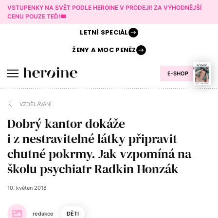
VSTUPENKY NA SVĚT PODLE HEROINE V PRODEJI! ZA VÝHODNĚJŠÍ
CENU POUZE TEĎ!🎟️
LETNÍ
SPECIÁL
ŽENY A
MOC PENĚZ
E-SHOP
VZDĚLÁVÁNÍ
Dobrý kantor dokáže
i z nestravitelné látky připravit
chutné pokrmy. Jak vzpomíná na
školu psychiatr Radkin Honzák
10. květen 2018
redakce
DĚTI