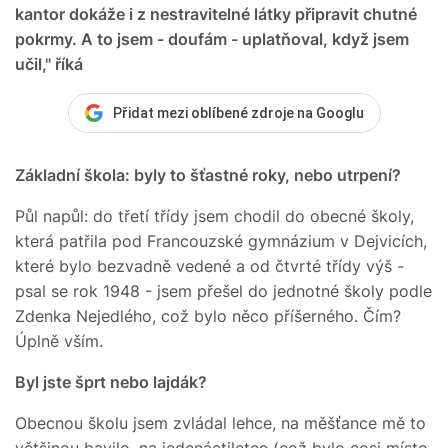
kantor dokáže i z nestravitelné látky připravit chutné
pokrmy. A to jsem - doufám - uplatňoval, když jsem
učil," říká
Přidat mezi oblíbené zdroje na Googlu
Základní škola: byly to šťastné roky, nebo utrpení?
Půl napůl: do třetí třídy jsem chodil do obecné školy,
která patřila pod Francouzské gymnázium v Dejvicích,
které bylo bezvadně vedené a od čtvrté třídy výš -
psal se rok 1948 - jsem přešel do jednotné školy podle
Zdenka Nejedlého, což bylo něco příšerného. Čím?
Úplně vším.
Byl jste šprt nebo lajdák?
Obecnou školu jsem zvládal lehce, na měšťance mě to
většinou bavilo, na jedenáctiletce (což bylo cosi místo