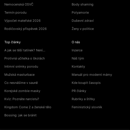
Nemocenská OSVČ
Body shaming
Termín porodu
Polyamorie
Výpočet mateřské 2026
Duševní zdraví
Rodičovský příspěvek 2026
Ženy v politice
Top články
O nás
A jak se těší tatínek? Není…
Inzerce
Protivná učitelka o školách
Náš tým
Intimní snímky porodu
Kontakty
Mužská masturbace
Manuál pro moderní mámy
Co nesnášíme v sauně
Kde koupit časopis
Korejské zombie masky
PR články
Kvíz: Poznáte narcistu?
Rubriky a štítky
Kingdom Come 2 a ženské tělo
Feministický slovník
Bossing: jak se bránit