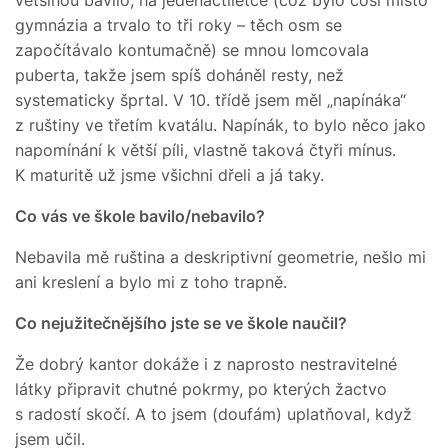
gymnázia a trvalo to tři roky – těch osm se
započítávalo kontumačně) se mnou lomcovala
puberta, takže jsem spíš doháněl resty, než
systematicky šprtal. V 10. třídě jsem měl „napínáka“
z ruštiny ve třetím kvatálu. Napínák, to bylo něco jako
napomínání k větší píli, vlastně taková čtyři mínus.
K maturitě už jsme všichni dřeli a já taky.
Co vás ve škole bavilo/nebavilo?
Nebavila mě ruština a deskriptivní geometrie, nešlo mi
ani kreslení a bylo mi z toho trapně.
Co nejužitečnějšího jste se ve škole naučil?
Že dobrý kantor dokáže i z naprosto nestravitelné
látky připravit chutné pokrmy, po kterých žactvo
s radostí skočí. A to jsem (doufám) uplatňoval, když
jsem učil.