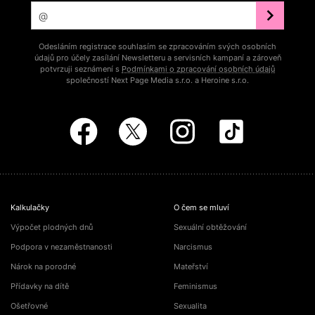
Odesláním registrace souhlasím se zpracováním svých osobních
údajů pro účely zasílání Newsletteru a servisních kampaní a zároveň
potvrzuji seznámení s
Podmínkami o zpracování osobních údajů
společností Next Page Media s.r.o. a Heroine s.r.o.
Kalkulačky
O čem se mluví
Výpočet plodných dnů
Sexuální obtěžování
Podpora v nezaměstnanosti
Narcismus
Nárok na porodné
Mateřství
Přídavky na dítě
Feminismus
Ošetřovné
Sexualita