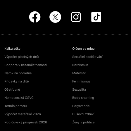
Kalkulačky
O čem se mluví
Výpočet plodných dnů
Sexuální obtěžování
Podpora v nezaměstnanosti
Narcismus
Nárok na porodné
Mateřství
Přídavky na dítě
Feminismus
Ošetřovné
Sexualita
Nemocenská OSVČ
Body shaming
Termín porodu
Polyamorie
Výpočet mateřské 2026
Duševní zdraví
Rodičovský příspěvek 2026
Ženy v politice