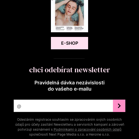
E-SHOP
chci odebírat newsletter
Pravidelná dávka nezávislosti
do vašeho e‑mailu
Odesláním registrace souhlasím se zpracováním svých osobních
údajů pro účely zasílání Newsletteru a servisních kampaní a zároveň
potvrzuji seznámení s
Podmínkami o zpracování osobních údajů
společností Next Page Media s.r.o. a Heroine s.r.o.