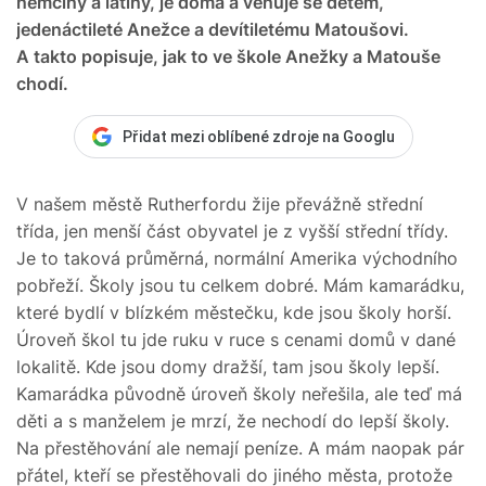
němčiny a latiny, je doma a věnuje se dětem,
jedenáctileté Anežce a devítiletému Matoušovi.
A takto popisuje, jak to ve škole Anežky a Matouše
chodí.
Přidat mezi oblíbené zdroje na Googlu
V našem městě Rutherfordu žije převážně střední
třída, jen menší část obyvatel je z vyšší střední třídy.
Je to taková průměrná, normální Amerika východního
pobřeží. Školy jsou tu celkem dobré. Mám kamarádku,
které bydlí v blízkém městečku, kde jsou školy horší.
Úroveň škol tu jde ruku v ruce s cenami domů v dané
lokalitě. Kde jsou domy dražší, tam jsou školy lepší.
Kamarádka původně úroveň školy neřešila, ale teď má
děti a s manželem je mrzí, že nechodí do lepší školy.
Na přestěhování ale nemají peníze. A mám naopak pár
přátel, kteří se přestěhovali do jiného města, protože