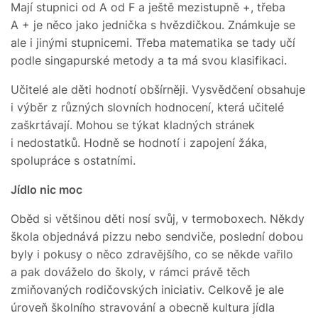
Mají stupnici od A od F a ještě mezistupně +, třeba
A + je něco jako jednička s hvězdičkou. Známkuje se
ale i jinými stupnicemi. Třeba matematika se tady učí
podle singapurské metody a ta má svou klasifikaci.
Učitelé ale děti hodnotí obšírněji. Vysvědčení obsahuje
i výběr z různých slovních hodnocení, která učitelé
zaškrtávají. Mohou se týkat kladných stránek
i nedostatků. Hodně se hodnotí i zapojení žáka,
spolupráce s ostatními.
Jídlo nic moc
Oběd si většinou děti nosí svůj, v termoboxech. Někdy
škola objednává pizzu nebo sendviče, poslední dobou
byly i pokusy o něco zdravějšího, co se někde vařilo
a pak dováželo do školy, v rámci právě těch
zmiňovaných rodičovských iniciativ. Celkově je ale
úroveň školního stravování a obecně kultura jídla