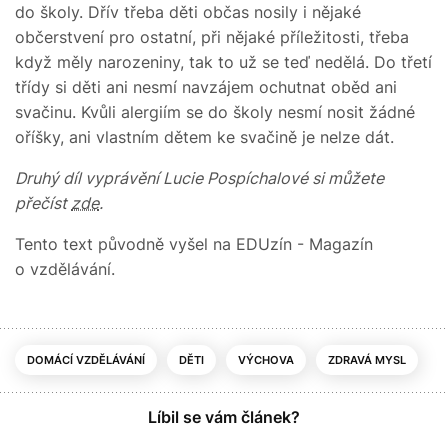
do školy. Dřív třeba děti občas nosily i nějaké
občerstvení pro ostatní, při nějaké příležitosti, třeba
když měly narozeniny, tak to už se teď nedělá. Do třetí
třídy si děti ani nesmí navzájem ochutnat oběd ani
svačinu. Kvůli alergiím se do školy nesmí nosit žádné
oříšky, ani vlastním dětem ke svačině je nelze dát.
Druhý díl vyprávění Lucie Pospíchalové si můžete
přečíst
zde
.
Tento text původně vyšel na EDUzín - Magazín
o vzdělávání.
DOMÁCÍ VZDĚLÁVÁNÍ
DĚTI
VÝCHOVA
ZDRAVÁ MYSL
Líbil se vám článek?