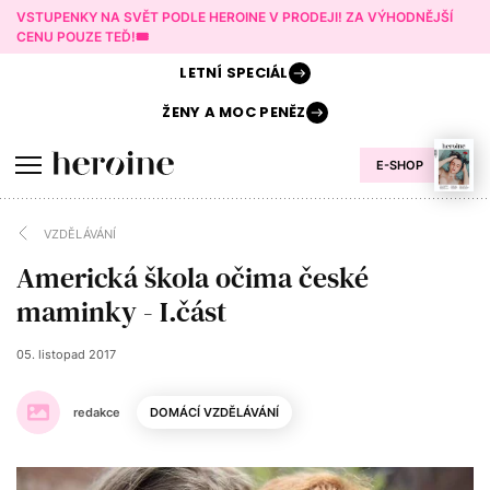
VSTUPENKY NA SVĚT PODLE HEROINE V PRODEJI! ZA VÝHODNĚJŠÍ
CENU POUZE TEĎ!🎟️
LETNÍ
SPECIÁL
ŽENY A
MOC PENĚZ
E-SHOP
VZDĚLÁVÁNÍ
Americká škola očima české
maminky - I.část
05. listopad 2017
redakce
DOMÁCÍ VZDĚLÁVÁNÍ