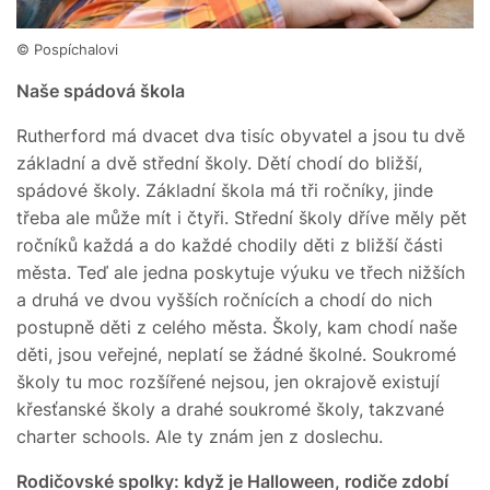
© Pospíchalovi
Naše spádová škola
Rutherford má dvacet dva tisíc obyvatel a jsou tu dvě
základní a dvě střední školy. Dětí chodí do bližší,
spádové školy. Základní škola má tři ročníky, jinde
třeba ale může mít i čtyři. Střední školy dříve měly pět
ročníků každá a do každé chodily děti z bližší části
města. Teď ale jedna poskytuje výuku ve třech nižších
a druhá ve dvou vyšších ročnících a chodí do nich
postupně děti z celého města. Školy, kam chodí naše
děti, jsou veřejné, neplatí se žádné školné. Soukromé
školy tu moc rozšířené nejsou, jen okrajově existují
křesťanské školy a drahé soukromé školy, takzvané
charter schools. Ale ty znám jen z doslechu.
Rodičovské spolky: když je Halloween, rodiče zdobí