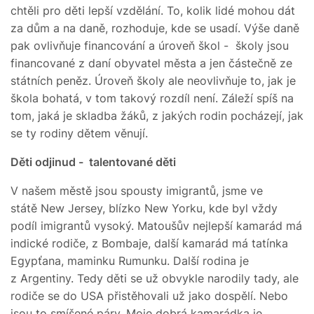
chtěli pro děti lepší vzdělání. To, kolik lidé mohou dát
za dům a na daně, rozhoduje, kde se usadí. Výše daně
pak ovlivňuje financování a úroveň škol - školy jsou
financované z daní obyvatel města a jen částečně ze
státních peněz. Úroveň školy ale neovlivňuje to, jak je
škola bohatá, v tom takový rozdíl není. Záleží spíš na
tom, jaká je skladba žáků, z jakých rodin pocházejí, jak
se ty rodiny dětem věnují.
Děti odjinud - talentované děti
V našem městě jsou spousty imigrantů, jsme ve
státě New Jersey, blízko New Yorku, kde byl vždy
podíl imigrantů vysoký. Matoušův nejlepší kamarád má
indické rodiče, z Bombaje, další kamarád má tatínka
Egypťana, maminku Rumunku. Další rodina je
z Argentiny. Tedy děti se už obvykle narodily tady, ale
rodiče se do USA přistěhovali už jako dospělí. Nebo
jsou to smíšené páry. Moje dobrá kamarádka je