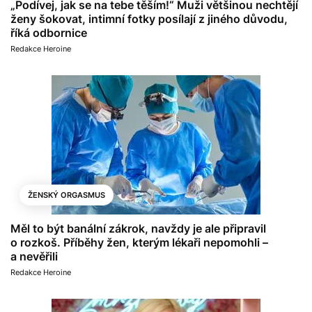
„Podívej, jak se na tebe těším!“ Muži většinou nechtějí
ženy šokovat, intimní fotky posílají z jiného důvodu,
říká odbornice
Redakce Heroine
ŽENSKÝ ORGASMUS
Měl to být banální zákrok, navždy je ale připravil
o rozkoš. Příběhy žen, kterým lékaři nepomohli –
a nevěřili
Redakce Heroine