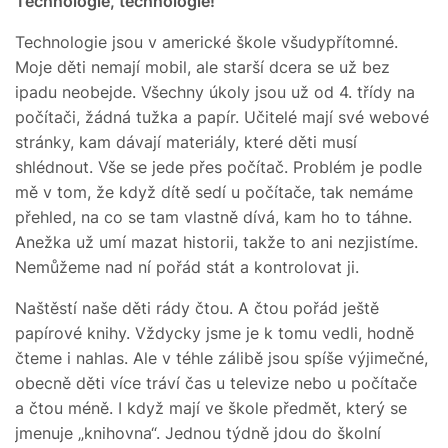
Technologie, technologie!
Technologie jsou v americké škole všudypřítomné.
Moje děti nemají mobil, ale starší dcera se už bez
ipadu neobejde. Všechny úkoly jsou už od 4. třídy na
počítači, žádná tužka a papír. Učitelé mají své webové
stránky, kam dávají materiály, které děti musí
shlédnout. Vše se jede přes počítač. Problém je podle
mě v tom, že když dítě sedí u počítače, tak nemáme
přehled, na co se tam vlastně dívá, kam ho to táhne.
Anežka už umí mazat historii, takže to ani nezjistíme.
Nemůžeme nad ní pořád stát a kontrolovat ji.
Naštěstí naše děti rády čtou. A čtou pořád ještě
papírové knihy. Vždycky jsme je k tomu vedli, hodně
čteme i nahlas. Ale v téhle zálibě jsou spíše výjimečné,
obecně děti více tráví čas u televize nebo u počítače
a čtou méně. I když mají ve škole předmět, který se
jmenuje „knihovna“. Jednou týdně jdou do školní