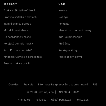
Top články
O nás
A jak se těší tatínek? Není…
Inzerce
Protivná učitelka o školách
Náš tým
Intimní snímky porodu
Kontakty
Mužská masturbace
Manuál pro moderní mámy
Co nesnášíme v sauně
Kde koupit časopis
Korejské zombie masky
PR články
Kvíz: Poznáte narcistu?
Rubriky a štítky
Kingdom Come 2 a ženské tělo
Feministický slovník
Bossing: jak se bránit
Cookies
Pravidla
Informace ke zpracování osobních údajů
RSS
© 2026 Heroine, s.r.o. | ISSN 2694 - 7072
Finmag.cz
Peníze.cz
Ušetři.peníze.cz
Peniaze.sk