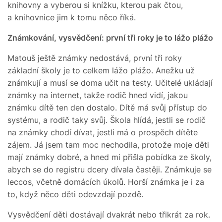
knihovny a vyberou si knížku, kterou pak čtou,
a knihovnice jim k tomu něco říká.
Známkování, vysvědčení: první tři roky je to lážo plážo
Matouš ještě známky nedostává, první tři roky
základní školy je to celkem lážo plážo. Anežku už
známkují a musí se doma učit na testy. Učitelé ukládají
známky na internet, takže rodič hned vidí, jakou
známku dítě ten den dostalo. Dítě má svůj přístup do
systému, a rodič taky svůj. Škola hlídá, jestli se rodič
na známky chodí dívat, jestli má o prospěch dítěte
zájem. Já jsem tam moc nechodila, protože moje děti
mají známky dobré, a hned mi přišla pobídka ze školy,
abych se do registru dcery dívala častěji. Známkuje se
leccos, včetně domácích úkolů. Horší známka je i za
to, když něco děti odevzdají pozdě.
Vysvědčení děti dostávají dvakrát nebo třikrát za rok.