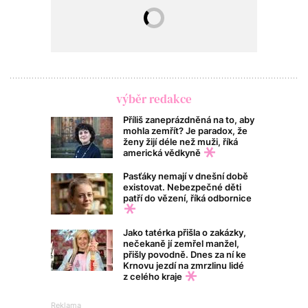
výběr redakce
Příliš zaneprázdněná na to, aby
mohla zemřít? Je paradox, že
ženy žijí déle než muži, říká
americká vědkyně
Pasťáky nemají v dnešní době
existovat. Nebezpečné děti
patří do vězení, říká odbornice
Jako tatérka přišla o zakázky,
nečekaně jí zemřel manžel,
přišly povodně. Dnes za ní ke
Krnovu jezdí na zmrzlinu lidé
z celého kraje