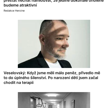
přestat nechat namlouvat, že jedině dokonale oholené
budeme atraktivní
Redakce Heroine
Veselovský: Když jsme měli málo peněz, přivedlo mě
to do úplného šílenství. Po narození dětí jsem začal
chodit na terapii