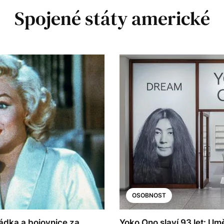
Spojené státy americké
OSOBNOST
ádka a bojovnice za
Yoko Ono slaví 93 let: Um