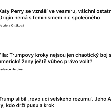
Katy Perry se vznáší ve vesmíru, všichni ostatn
Origin nemá s feminismem nic společného
Gabriela Knížková
Fila: Trumpovy kroky nejsou jen chaotický boj 
americké ženy ještě vůbec právo volit?
Redakce Heroine
Trump slíbil „revoluci selského rozumu“. Jeho 
ty, kdo drží pusu a krok