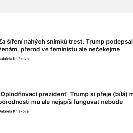
Za šíření nahých snímků trest. Trump podepsa
ženám, přerod ve feministu ale nečekejme
Gabriela Knížková
„Oplodňovací prezident“ Trump si přeje (bílá) 
porodnosti mu ale nejspíš fungovat nebude
Gabriela Knížková