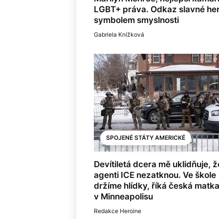
LGBT+ práva. Odkaz slavné here
symbolem smyslnosti
Gabriela Knížková
SPOJENÉ STÁTY AMERICKÉ
Devítiletá dcera mě uklidňuje, ž
agenti ICE nezatknou. Ve škole
držíme hlídky, říká česká matk
v Minneapolisu
Redakce Heroine