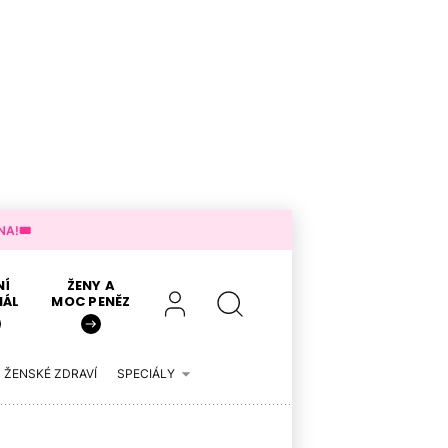
A!🎟️
NÍ
ŽENY A
IÁL
MOC PENĚZ
ŽENSKÉ ZDRAVÍ
SPECIÁLY