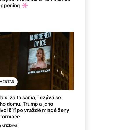
happening
MENTÁŘ
a si za to sama,“ ozývá se
ého domu. Trump a jeho
ivci šíří po vraždě mladé ženy
nformace
a Knížková