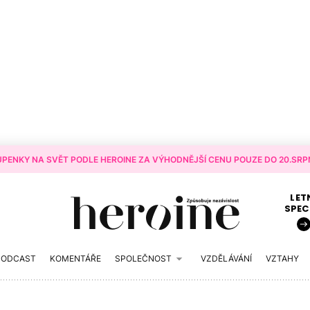
PENKY NA SVĚT PODLE HEROINE ZA VÝHODNĚJŠÍ CENU POUZE DO 20.SRPN
LET
SPEC
PODCAST
KOMENTÁŘE
SPOLEČNOST
VZDĚLÁVÁNÍ
VZTAHY