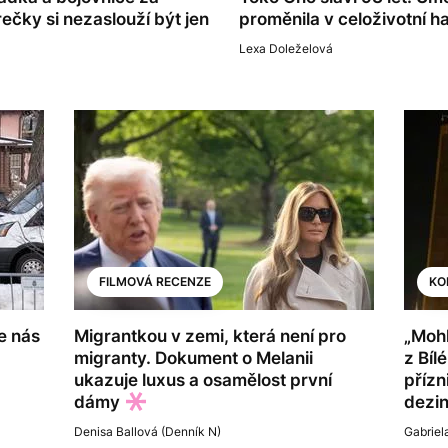
čky si nezaslouží být jen
proměnila v celoživotní 
Lexa Doleželová
FILMOVÁ RECENZE
KO
e nás
Migrantkou v zemi, která není pro
„Mohl
migranty. Dokument o Melanii
z Bíl
a
ukazuje luxus a osamělost první
přízn
dámy
dezi
Denisa Ballová (Denník N)
Gabriel