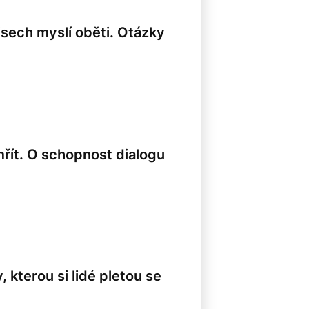
isech myslí oběti. Otázky
8
mřít. O schopnost dialogu
 kterou si lidé pletou se