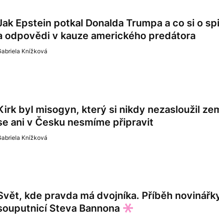
Jak Epstein potkal Donalda Trumpa a co si o sp
a odpovědi v kauze amerického predátora
Gabriela Knížková
Kirk byl misogyn, který si nikdy nezasloužil ze
se ani v Česku nesmíme připravit
Gabriela Knížková
Svět, kde pravda má dvojníka. Příběh novinářky,
souputnicí Steva Bannona