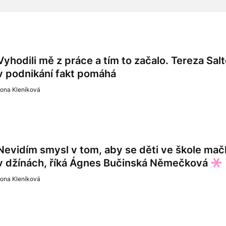
Vyhodili mě z práce a tím to začalo. Tereza Sal
v podnikání fakt pomáhá
lona Kleníková
Nevidím smysl v tom, aby se děti ve škole ma
v džínách, říká Ágnes Bučinská Němečková
lona Kleníková