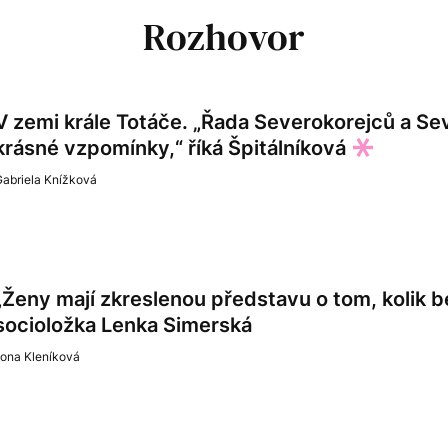
Rozhovor
V zemi krále Totáče. „Řada Severokorejců a Se
krásné vzpomínky,“ říká Špitálníková
Gabriela Knížková
„Ženy mají zkreslenou představu o tom, kolik 
socioložka Lenka Simerská
lona Kleníková