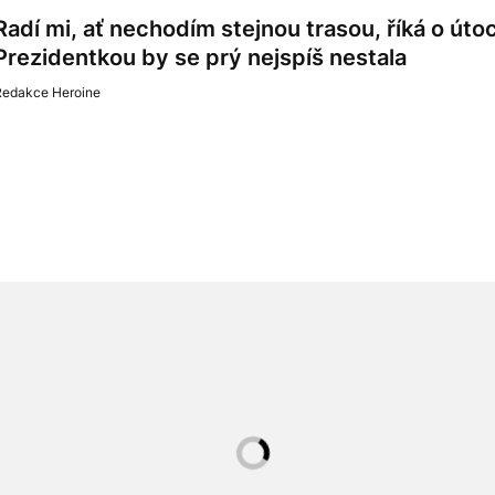
Radí mi, ať nechodím stejnou trasou, říká o út
Prezidentkou by se prý nejspíš nestala
Redakce Heroine