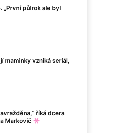
 „První půlrok ale byl
její maminky vzniká seriál,
zavražděna,“ říká dcera
da Markovič