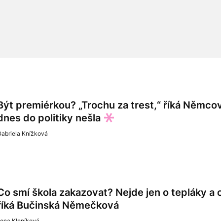
Být premiérkou? „Trochu za trest,“ říká Němco
dnes do politiky nešla
Gabriela Knížková
Co smí škola zakazovat? Nejde jen o tepláky a c
říká Bučinská Němečková
lona Kleníková