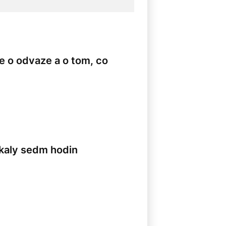
te o odvaze a o tom, co
8
čkaly sedm hodin