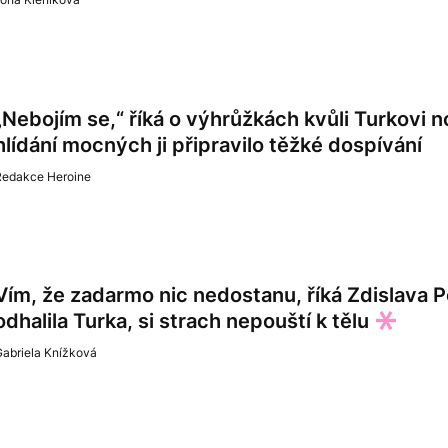
„Nebojím se,“ říká o výhrůžkách kvůli Turkovi 
hlídání mocných ji připravilo těžké dospívání
Redakce Heroine
Vím, že zadarmo nic nedostanu, říká Zdislava P
odhalila Turka, si strach nepouští k tělu
Gabriela Knížková