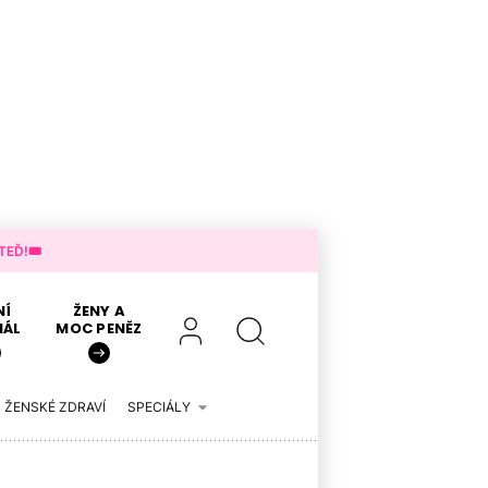
EĎ!🎟️
NÍ
ŽENY A
IÁL
MOC PENĚZ
ŽENSKÉ ZDRAVÍ
SPECIÁLY