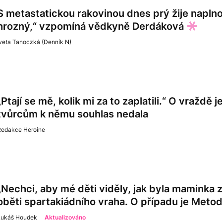
S metastatickou rakovinou dnes prý žije naplno.
hrozný,“ vzpomíná vědkyně Derdáková
veta Tanoczká (Denník N)
„Ptají se mě, kolik mi za to zaplatili.“ O vraždě 
tvůrcům k němu souhlas nedala
Redakce Heroine
„Nechci, aby mé děti viděly, jak byla maminka 
oběti spartakiádního vraha. O případu je Meto
Lukáš Houdek
Aktualizováno