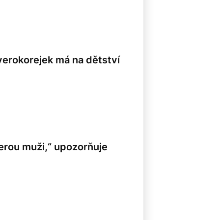
verokorejek má na dětství
berou muži,“ upozorňuje