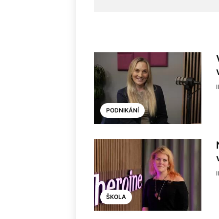
I
PODNIKÁNÍ
I
ŠKOLA