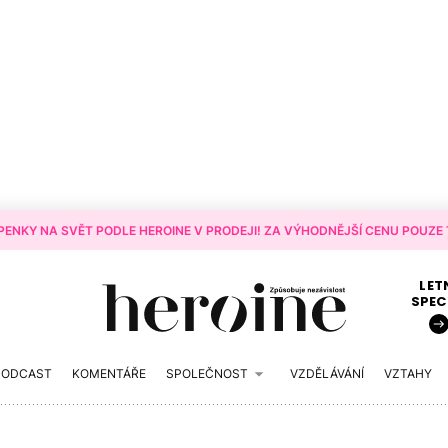
ENKY NA SVĚT PODLE HEROINE V PRODEJI! ZA VÝHODNĚJŠÍ CENU POUZE T
LET
SPEC
PODCAST
KOMENTÁŘE
SPOLEČNOST
VZDĚLÁVÁNÍ
VZTAHY