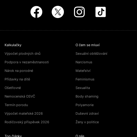
Kalkulačky
O čem se mluví
Výpočet plodných dnů
Sexuální obtěžování
Podpora v nezaměstnanosti
Narcismus
Nárok na porodné
Mateřství
Přídavky na dítě
Feminismus
Ošetřovné
Sexualita
Nemocenská OSVČ
Body shaming
Termín porodu
Polyamorie
Výpočet mateřské 2026
Duševní zdraví
Rodičovský příspěvek 2026
Ženy v politice
Top články
O nás