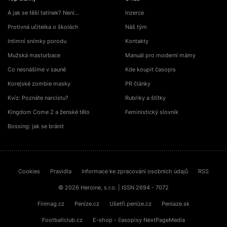
A jak se těší tatínek? Není…
Inzerce
Protivná učitelka o školách
Náš tým
Intimní snímky porodu
Kontakty
Mužská masturbace
Manuál pro moderní mámy
Co nesnášíme v sauně
Kde koupit časopis
Korejské zombie masky
PR články
Kvíz: Poznáte narcistu?
Rubriky a štítky
Kingdom Come 2 a ženské tělo
Feministický slovník
Bossing: jak se bránit
Cookies
Pravidla
Informace ke zpracování osobních údajů
RSS
© 2026 Heroine, s.r.o. | ISSN 2694 - 7072
Finmag.cz
Peníze.cz
Ušetři.peníze.cz
Peniaze.sk
Footballclub.cz
E-shop - časopisy NextPageMedia