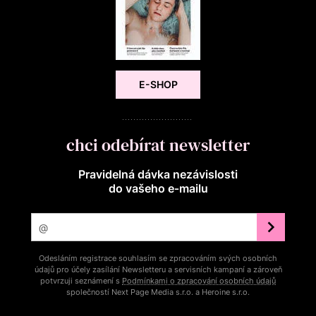
E-SHOP
chci odebírat newsletter
Pravidelná dávka nezávislosti
do vašeho e‑mailu
Odesláním registrace souhlasím se zpracováním svých osobních
údajů pro účely zasílání Newsletteru a servisních kampaní a zároveň
potvrzuji seznámení s
Podmínkami o zpracování osobních údajů
společností Next Page Media s.r.o. a Heroine s.r.o.