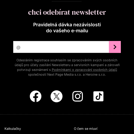
chci odebírat newsletter
Pravidelná dávka nezávislosti
do vašeho e‑mailu
Odesláním registrace souhlasím se zpracováním svých osobních
údajů pro účely zasílání Newsletteru a servisních kampaní a zároveň
potvrzuji seznámení s
Podmínkami o zpracování osobních údajů
společností Next Page Media s.r.o. a Heroine s.r.o.
Kalkulačky
O čem se mluví