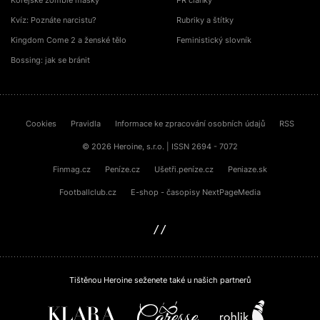
Korejské zombie masky
PR články
Kvíz: Poznáte narcistu?
Rubriky a štítky
Kingdom Come 2 a ženské tělo
Feministický slovník
Bossing: jak se bránit
Cookies
Pravidla
Informace ke zpracování osobních údajů
RSS
© 2026 Heroine, s.r.o. | ISSN 2694 - 7072
Finmag.cz
Peníze.cz
Ušetři.peníze.cz
Peniaze.sk
Footballclub.cz
E-shop - časopisy NextPageMedia
sinfin.digital
Tištěnou Heroine seženete také u našich partnerů