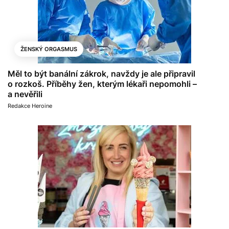
ŽENSKÝ ORGASMUS
Měl to být banální zákrok, navždy je ale připravil
o rozkoš. Příběhy žen, kterým lékaři nepomohli –
a nevěřili
Redakce Heroine