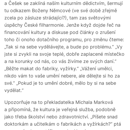
a Češek se zaklíná naším kulturním dědictvím, šermují
tu odkazem Boženy Němcové (ve své době zřejmě
zcela po zásluze strádající?), tam zas světovými
úspěchy České filharmonie. Jenže když dojde řeč na
financování kultury a diskuse pod články o zrušení
toho či onoho dotačního programu, pro změnu čteme:
„Tak si na sebe vydělávejte, a bude po problému.“ „Vy
jste si zvykli na svoje teplé, dobře zaplacené místečko
a na korunky od nás, co vás živíme ze svých daní.“
„Běžte makat do fabriky, vyžírky.“ „Vážení umělci,
nikdo vám to vaše umění nebere, ale dělejte si ho za
své.“ „Pokud je to umění dobré, mělo by si na sebe
vydělat.“
Upozorňuje na to překladatelka Michala Marková
a připomíná, že kultura je veřejná služba, podobně
jako třeba školství nebo zdravotnictví. „Píšete snad
doktorkám a učitelkám o fabrikách a vyžírkách?“ ptá