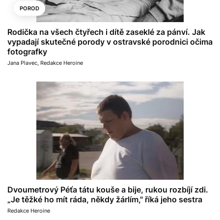
POROD
Rodička na všech čtyřech i dítě zaseklé za pánví. Jak
vypadají skutečné porody v ostravské porodnici očima
fotografky
Jana Plavec
,
Redakce Heroine
Dvoumetrový Péťa tátu kouše a bije, rukou rozbíjí zdi.
„Je těžké ho mít ráda, někdy žárlím," říká jeho sestra
Redakce Heroine