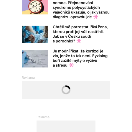
nemoc. Přejmenování
syndromu polycystických
vaječníků ukazuje, o jak vážnou
diagnózu opravdu jde
Chtěli mě potrestat, říká žena,
kterou proti její vůli nastřihli.
Jak se v Česku soudí
s porodnicí?
Je módní říkat, že kortizol je
zlo, jenže to tak není. Fyziolog
boří zažité mýty o výživě
a stresu