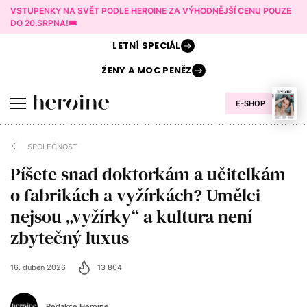
VSTUPENKY NA SVĚT PODLE HEROINE ZA VÝHODNĚJŠÍ CENU POUZE
DO 20.SRPNA!🎟️
LETNÍ
SPECIÁL
ŽENY A
MOC PENĚZ
E-SHOP
SPOLEČNOST
Píšete snad doktorkám a učitelkám
o fabrikách a vyžírkách? Umělci
nejsou „vyžírky“ a kultura není
zbytečný luxus
16. duben 2026
13 804
Redakce Heroine