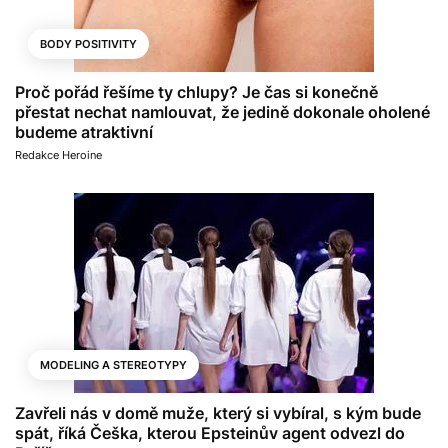
BODY POSITIVITY
Proč pořád řešíme ty chlupy? Je čas si konečně
přestat nechat namlouvat, že jedině dokonale oholené
budeme atraktivní
Redakce Heroine
MODELING A STEREOTYPY
Zavřeli nás v domě muže, který si vybíral, s kým bude
spát, říká Češka, kterou Epsteinův agent odvezl do