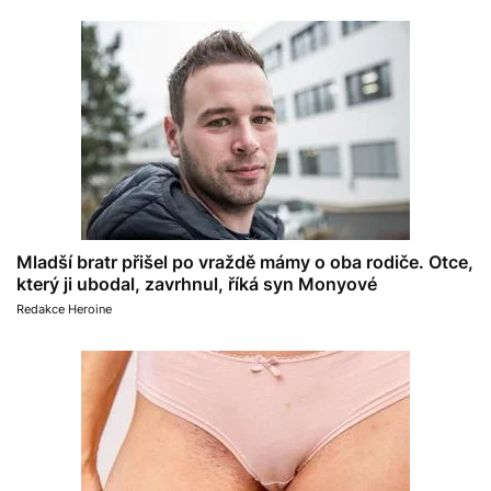
Mladší bratr přišel po vraždě mámy o oba rodiče. Otce,
který ji ubodal, zavrhnul, říká syn Monyové
Redakce Heroine