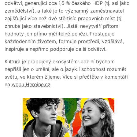
odvětví, generující cca 1,5 % českého HDP (tj. asi jako
zemědělství), a také je to významný zaměstnavatel
zajišťující více než dvě stě tisíc pracovních míst (tj.
zhruba jako stavebnictví). Jistě, nevytváří přitom
hodnoty jen přímo měřitelné penězi. Prostupuje
každodenním životem, formuje prostředí, vzdělává,
inspiruje a nepřímo podporuje další odvětví.
Kultura je propojený ekosystém: bez ní bychom
nepřišli jen o umění, ale o jazyk i schopnost rozumět
světu, ve kterém žijeme. Více si přečtěte v komentáři
na
webu Heroine.cz
.