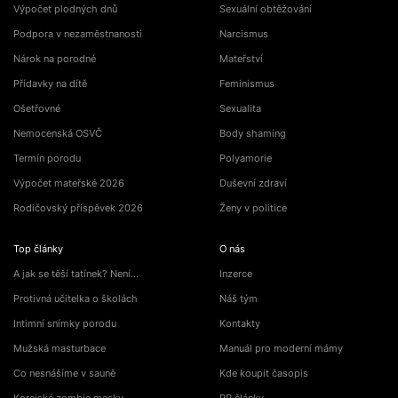
Výpočet plodných dnů
Sexuální obtěžování
Podpora v nezaměstnanosti
Narcismus
Nárok na porodné
Mateřství
Přídavky na dítě
Feminismus
Ošetřovné
Sexualita
Nemocenská OSVČ
Body shaming
Termín porodu
Polyamorie
Výpočet mateřské 2026
Duševní zdraví
Rodičovský příspěvek 2026
Ženy v politice
Top články
O nás
A jak se těší tatínek? Není…
Inzerce
Protivná učitelka o školách
Náš tým
Intimní snímky porodu
Kontakty
Mužská masturbace
Manuál pro moderní mámy
Co nesnášíme v sauně
Kde koupit časopis