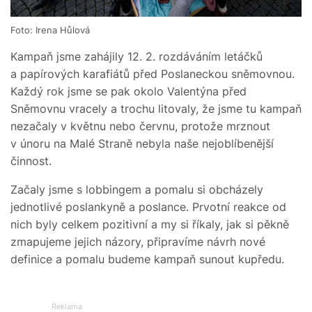
Foto: Irena Hůlová
Kampaň jsme zahájily 12. 2. rozdáváním letáčků
a papírových karafiátů před Poslaneckou sněmovnou.
Každý rok jsme se pak okolo Valentýna před
Sněmovnu vracely a trochu litovaly, že jsme tu kampaň
nezačaly v květnu nebo červnu, protože mrznout
v únoru na Malé Straně nebyla naše nejoblíbenější
činnost.
Začaly jsme s lobbingem a pomalu si obcházely
jednotlivé poslankyně a poslance. Prvotní reakce od
nich byly celkem pozitivní a my si říkaly, jak si pěkně
zmapujeme jejich názory, připravíme návrh nové
definice a pomalu budeme kampaň sunout kupředu.