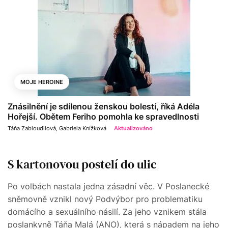
MOJE HEROINE
Znásilnění je sdílenou ženskou bolestí, říká Adéla
Hořejší. Obětem Feriho pomohla ke spravedlnosti
Táňa Zabloudilová
,
Gabriela Knížková
Aktualizováno
S kartonovou postelí do ulic
Po volbách nastala jedna zásadní věc. V Poslanecké
sněmovně vznikl nový Podvýbor pro problematiku
domácího a sexuálního násilí. Za jeho vznikem stála
poslankyně Táňa Malá (ANO), která s nápadem na jeho