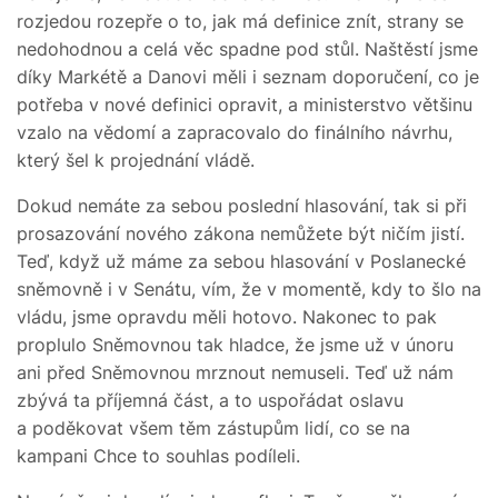
rozjedou rozepře o to, jak má definice znít, strany se
nedohodnou a celá věc spadne pod stůl. Naštěstí jsme
díky Markétě a Danovi měli i seznam doporučení, co je
potřeba v nové definici opravit, a ministerstvo většinu
vzalo na vědomí a zapracovalo do finálního návrhu,
který šel k projednání vládě.
Dokud nemáte za sebou poslední hlasování, tak si při
prosazování nového zákona nemůžete být ničím jistí.
Teď, když už máme za sebou hlasování v Poslanecké
sněmovně i v Senátu, vím, že v momentě, kdy to šlo na
vládu, jsme opravdu měli hotovo. Nakonec to pak
proplulo Sněmovnou tak hladce, že jsme už v únoru
ani před Sněmovnou mrznout nemuseli. Teď už nám
zbývá ta příjemná část, a to uspořádat oslavu
a poděkovat všem těm zástupům lidí, co se na
kampani Chce to souhlas podíleli.