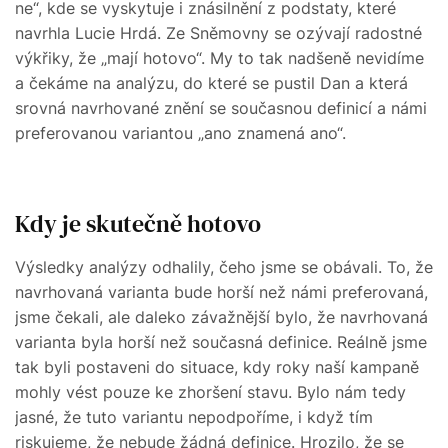
ne“, kde se vyskytuje i znásilnění z podstaty, které
navrhla Lucie Hrdá. Ze Sněmovny se ozývají radostné
výkřiky, že „mají hotovo“. My to tak nadšeně nevidíme
a čekáme na analýzu, do které se pustil Dan a která
srovná navrhované znění se současnou definicí a námi
preferovanou variantou „ano znamená ano“.
Kdy je skutečně hotovo
Výsledky analýzy odhalily, čeho jsme se obávali. To, že
navrhovaná varianta bude horší než námi preferovaná,
jsme čekali, ale daleko závažnější bylo, že navrhovaná
varianta byla horší než současná definice. Reálně jsme
tak byli postaveni do situace, kdy roky naší kampaně
mohly vést pouze ke zhoršení stavu. Bylo nám tedy
jasné, že tuto variantu nepodpoříme, i když tím
riskujeme, že nebude žádná definice. Hrozilo, že se