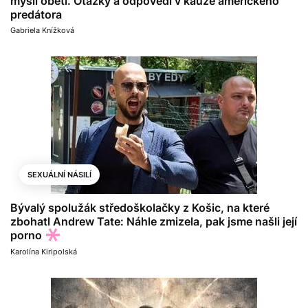
myslí oběti. Otázky a odpovědi v kauze amerického
predátora
Gabriela Knížková
SEXUÁLNÍ NÁSILÍ
Bývalý spolužák středoškolačky z Košic, na které
zbohatl Andrew Tate: Náhle zmizela, pak jsme našli její
porno
Karolína Kiripolská