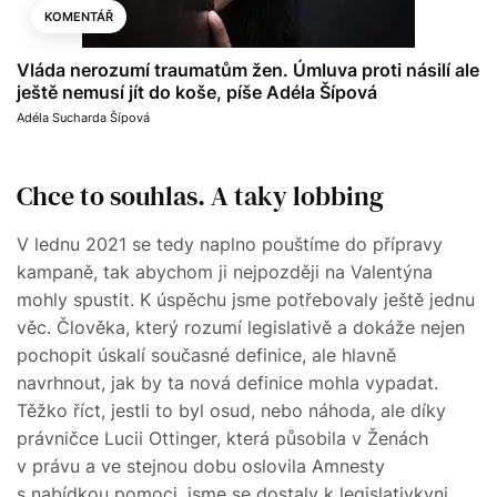
KOMENTÁŘ
Vláda nerozumí traumatům žen. Úmluva proti násilí ale
ještě nemusí jít do koše, píše Adéla Šípová
Adéla Sucharda Šípová
Chce to souhlas. A taky lobbing
V lednu 2021 se tedy naplno pouštíme do přípravy
kampaně, tak abychom ji nejpozději na Valentýna
mohly spustit. K úspěchu jsme potřebovaly ještě jednu
věc. Člověka, který rozumí legislativě a dokáže nejen
pochopit úskalí současné definice, ale hlavně
navrhnout, jak by ta nová definice mohla vypadat.
Těžko říct, jestli to byl osud, nebo náhoda, ale díky
právničce Lucii Ottinger, která působila v Ženách
v právu a ve stejnou dobu oslovila Amnesty
s nabídkou pomoci, jsme se dostaly k legislativkyni