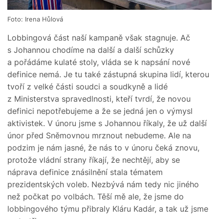
Foto: Irena Hůlová
Lobbingová část naší kampaně však stagnuje. Ač
s Johannou chodíme na další a další schůzky
a pořádáme kulaté stoly, vláda se k napsání nové
definice nemá. Je tu také zástupná skupina lidí, kterou
tvoří z velké části soudci a soudkyně a lidé
z Ministerstva spravedlnosti, kteří tvrdí, že novou
definici nepotřebujeme a že se jedná jen o výmysl
aktivistek. V únoru jsme s Johannou říkaly, že už další
únor před Sněmovnou mrznout nebudeme. Ale na
podzim je nám jasné, že nás to v únoru čeká znovu,
protože vládní strany říkají, že nechtějí, aby se
náprava definice znásilnění stala tématem
prezidentských voleb. Nezbývá nám tedy nic jiného
než počkat po volbách. Těší mě ale, že jsme do
lobbingového týmu přibraly Kláru Kadár, a tak už jsme