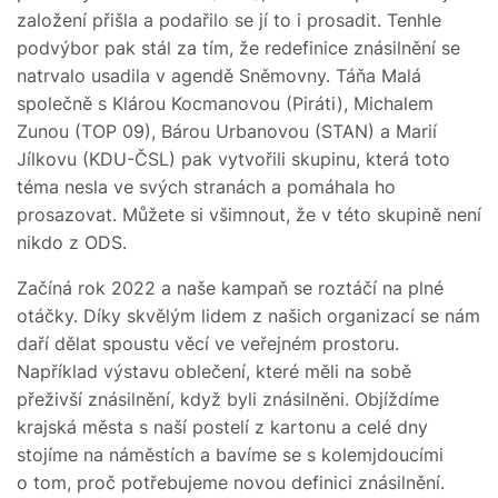
založení přišla a podařilo se jí to i prosadit. Tenhle
podvýbor pak stál za tím, že redefinice znásilnění se
natrvalo usadila v agendě Sněmovny. Táňa Malá
společně s Klárou Kocmanovou (Piráti), Michalem
Zunou (TOP 09), Bárou Urbanovou (STAN) a Marií
Jílkovu (KDU-ČSL) pak vytvořili skupinu, která toto
téma nesla ve svých stranách a pomáhala ho
prosazovat. Můžete si všimnout, že v této skupině není
nikdo z ODS.
Začíná rok 2022 a naše kampaň se roztáčí na plné
otáčky. Díky skvělým lidem z našich organizací se nám
daří dělat spoustu věcí ve veřejném prostoru.
Například výstavu oblečení, které měli na sobě
přeživší znásilnění, když byli znásilněni. Objíždíme
krajská města s naší postelí z kartonu a celé dny
stojíme na náměstích a bavíme se s kolemjdoucími
o tom, proč potřebujeme novou definici znásilnění.