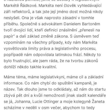
Markétě Řádkové. Markéta není člověk vyhledávající
záři reflektorů, a tak jste její jméno dost možná nikdy
neslyšeli. Ona je však naprosto zásadní v tomhle
příběhu. Společně s advokátem Danielem Bartoněm
tvoří dvojici lidí, kteří definici znásilnění „přenesli na
papír“ a dali základ změně zákona. S úsměvem teď
vzpomínám na všechny případy, kdy nám Markéta
vysvětlovala limity práva a legislativního procesu,
popřípadě nám odpovídala latinskou frází. Někdy to
bylo frustrující, ale jsem ráda, že na tvorbu zákonů
dohlíží někdo takhle kvalitní.
Máme téma, máme legislativkyni, máme cíl a základní
informace. Co nám chybí do spuštění kampaně, je
název. Tak dlouho jsme to odkládaly, až nám do startu
zbývá pět dní a kvůli nemožnosti jinak sladit kalendáře
se já, Johanna, Lucie Ottinger a moje kolegyně Žaneta
scházíme v neděli v osm večer, abychom to tedy