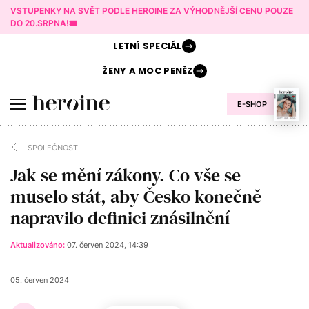
VSTUPENKY NA SVĚT PODLE HEROINE ZA VÝHODNĚJŠÍ CENU POUZE
DO 20.SRPNA!🎟️
LETNÍ
SPECIÁL
ŽENY A
MOC PENĚZ
E-SHOP
SPOLEČNOST
Jak se mění zákony. Co vše se
muselo stát, aby Česko konečně
napravilo definici znásilnění
Aktualizováno:
07. červen 2024, 14:39
05. červen 2024