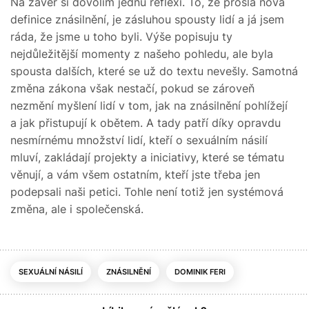
Na závěr si dovolím jednu reflexi. To, že prošla nová
definice znásilnění, je zásluhou spousty lidí a já jsem
ráda, že jsme u toho byli. Výše popisuju ty
nejdůležitější momenty z našeho pohledu, ale byla
spousta dalších, které se už do textu nevešly. Samotná
změna zákona však nestačí, pokud se zároveň
nezmění myšlení lidí v tom, jak na znásilnění pohlížejí
a jak přistupují k obětem. A tady patří díky opravdu
nesmírnému množství lidí, kteří o sexuálním násilí
mluví, zakládají projekty a iniciativy, které se tématu
věnují, a vám všem ostatním, kteří jste třeba jen
podepsali naši petici. Tohle není totiž jen systémová
změna, ale i společenská.
SEXUÁLNÍ NÁSILÍ
ZNÁSILNĚNÍ
DOMINIK FERI