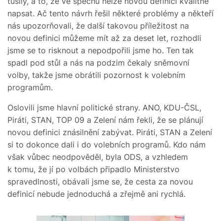
tušily, a to, že ve spěchu nelze novou definici kvalitně
napsat. Ač tento návrh řešil některé problémy a někteří
nás upozorňovali, že další takovou příležitost na
novou definici můžeme mít až za deset let, rozhodli
jsme se to risknout a nepodpořili jsme ho. Ten tak
spadl pod stůl a nás na podzim čekaly sněmovní
volby, takže jsme obrátili pozornost k volebním
programům.
Oslovili jsme hlavní politické strany. ANO, KDU-ČSL,
Piráti, STAN, TOP 09 a Zelení nám řekli, že se plánují
novou definici znásilnění zabývat. Piráti, STAN a Zelení
si to dokonce dali i do volebních programů. Kdo nám
však vůbec neodpověděl, byla ODS, a vzhledem
k tomu, že jí po volbách připadlo Ministerstvo
spravedlnosti, obávali jsme se, že cesta za novou
definicí nebude jednoduchá a zřejmě ani rychlá.