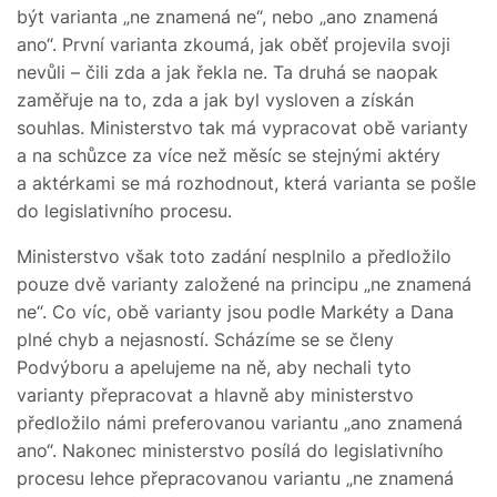
být varianta „ne znamená ne“, nebo „ano znamená
ano“. První varianta zkoumá, jak oběť projevila svoji
nevůli – čili zda a jak řekla ne. Ta druhá se naopak
zaměřuje na to, zda a jak byl vysloven a získán
souhlas. Ministerstvo tak má vypracovat obě varianty
a na schůzce za více než měsíc se stejnými aktéry
a aktérkami se má rozhodnout, která varianta se pošle
do legislativního procesu.
Ministerstvo však toto zadání nesplnilo a předložilo
pouze dvě varianty založené na principu „ne znamená
ne“. Co víc, obě varianty jsou podle Markéty a Dana
plné chyb a nejasností. Scházíme se se členy
Podvýboru a apelujeme na ně, aby nechali tyto
varianty přepracovat a hlavně aby ministerstvo
předložilo námi preferovanou variantu „ano znamená
ano“. Nakonec ministerstvo posílá do legislativního
procesu lehce přepracovanou variantu „ne znamená