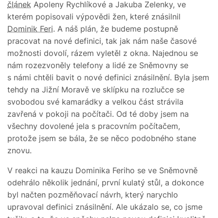
článek
Apoleny Rychlíkové a Jakuba Zelenky, ve
kterém popisovali výpovědi žen, které znásilnil
Dominik Feri
. A náš plán, že budeme postupně
pracovat na nové definici, tak jak nám naše časové
možnosti dovolí, rázem vyletěl z okna. Najednou se
nám rozezvoněly telefony a lidé ze Sněmovny se
s námi chtěli bavit o nové definici znásilnění. Byla jsem
tehdy na Jižní Moravě ve sklípku na rozlučce se
svobodou své kamarádky a velkou část strávila
zavřená v pokoji na počítači. Od té doby jsem na
všechny dovolené jela s pracovním počítačem,
protože jsem se bála, že se něco podobného stane
znovu.
V reakci na kauzu Dominika Feriho se ve Sněmovně
odehrálo několik jednání, první kulatý stůl, a dokonce
byl načten pozměňovací návrh, který narychlo
upravoval definici znásilnění. Ale ukázalo se, co jsme