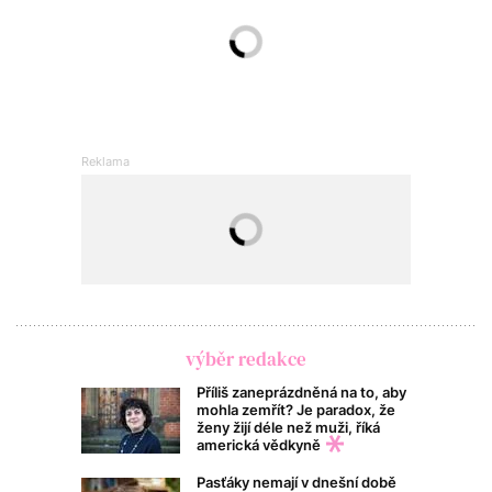
výběr redakce
Příliš zaneprázdněná na to, aby
mohla zemřít? Je paradox, že
ženy žijí déle než muži, říká
americká vědkyně
Pasťáky nemají v dnešní době