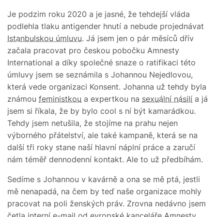
Je podzim roku 2020 a je jasné, že tehdejší vláda
podlehla tlaku antigender hnutí a nebude projednávat
Istanbulskou úmluvu
. Já jsem jen o pár měsíců dřív
začala pracovat pro českou pobočku Amnesty
International a díky společné snaze o ratifikaci této
úmluvy jsem se seznámila s Johannou Nejedlovou,
která vede organizaci Konsent. Johanna už tehdy byla
známou
feministkou
a expertkou na
sexuální násilí
a já
jsem si říkala, že by bylo cool s ní být kamarádkou.
Tehdy jsem netušila, že stojíme na prahu nejen
výborného přátelství, ale také kampaně, která se na
další tři roky stane naší hlavní náplní práce a zaručí
nám téměř dennodenní kontakt. Ale to už předbíhám.
Sedíme s Johannou v kavárně a ona se mě ptá, jestli
mě nenapadá, na čem by teď naše organizace mohly
pracovat na poli ženských práv. Zrovna nedávno jsem
četla interní e-mail od evropské kanceláře Amnesty,