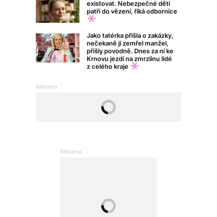
existovat. Nebezpečné děti
patří do vězení, říká odbornice
Jako tatérka přišla o zakázky,
nečekaně jí zemřel manžel,
přišly povodně. Dnes za ní ke
Krnovu jezdí na zmrzlinu lidé
z celého kraje