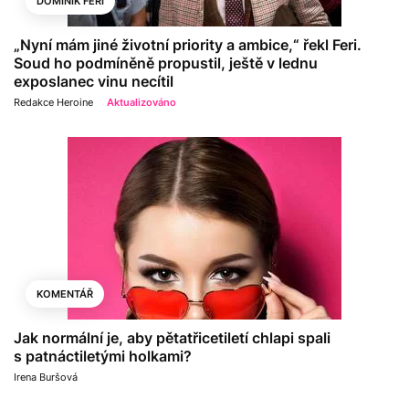
DOMINIK FERI
„Nyní mám jiné životní priority a ambice,“ řekl Feri.
Soud ho podmíněně propustil, ještě v lednu
exposlanec vinu necítil
Redakce Heroine
Aktualizováno
KOMENTÁŘ
Jak normální je, aby pětatřicetiletí chlapi spali
s patnáctiletými holkami?
Irena Buršová